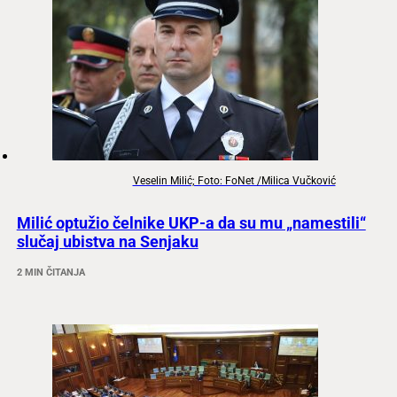
Veselin Milić; Foto: FoNet /Milica Vučković
Milić optužio čelnike UKP-a da su mu „namestili“
slučaj ubistva na Senjaku
2 MIN ČITANJA