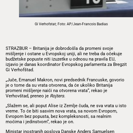
Gi Verhofstat; Foto: AP/Jean-Francois Badias
STRAZBUR – Britanija je dobrodošla da promeni svoje
mišljenje i ostane u Evropskoj uniji, ali ne treba da očekuje
budžetske popuste niti izuzetke u odnosu na pravila EU,
izjavio je danas koordinator Evropskog parlamenta za Bregzit
Gi Verhofštad.
„Juče, Emanuel Makron, novi predsednik Francuske, govorio
je o tome da su vrata otvorena, da će ukoliko Britanija
promeni mišljenje naići na otvorena vrata“, rekao je
Verhovštad, preneo je
Rojters
.
„Slažem se, ali poput Alise iz Zemlje čuda, ne sva vrata u isto
vreme. To će biti sasvim nova vrata, sa novom Evropom,
Evropom bez popusta, bez kompleksnosti, sa realnim
moćima i jedinstvom“, rekao je on.
Ministar inostranih poslova Danske Anders Samuelsen