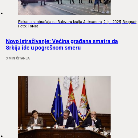
Blokada saobraćaja na Bulevaru kralja Aleksandra, 2. jul 2025, Beograd;
Foto: FoNet
Novo istraživanje: Većina građana smatra da
Srbija ide u pogrešnom smeru
3 MIN ČITANJA