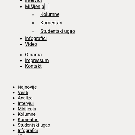
Intervjui
Mišljenja
Kolumne
Komentari
Studentski ugao
Infografici
Video
O nama
Impressum
Kontakt
Početna
Najnovije
Vesti
Analize
Intervjui
Mišljenja
Kolumne
Komentari
Studentski ugao
Infografici