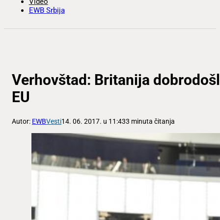
Video
EWB Srbija
Verhovštad: Britanija dobrodošl
EU
Autor:
EWB
Vesti
14. 06. 2017. u 11:43
3 minuta čitanja