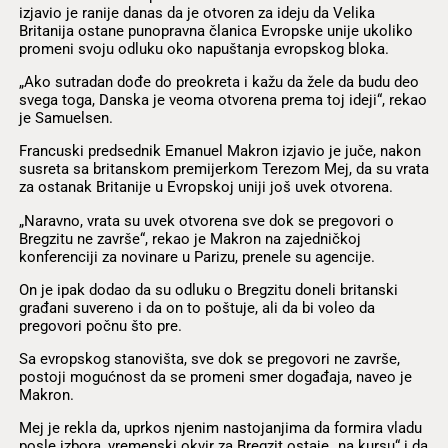
izjavio je ranije danas da je otvoren za ideju da Velika
Britanija ostane punopravna članica Evropske unije ukoliko
promeni svoju odluku oko napuštanja evropskog bloka.
„Ako sutradan dođe do preokreta i kažu da žele da budu deo
svega toga, Danska je veoma otvorena prema toj ideji“, rekao
je Samuelsen.
Francuski predsednik Emanuel Makron izjavio je juče, nakon
susreta sa britanskom premijerkom Terezom Mej, da su vrata
za ostanak Britanije u Evropskoj uniji još uvek otvorena.
„Naravno, vrata su uvek otvorena sve dok se pregovori o
Bregzitu ne završe“, rekao je Makron na zajedničkoj
konferenciji za novinare u Parizu, prenele su agencije.
On je ipak dodao da su odluku o Bregzitu doneli britanski
građani suvereno i da on to poštuje, ali da bi voleo da
pregovori počnu što pre.
Sa evropskog stanovišta, sve dok se pregovori ne završe,
postoji mogućnost da se promeni smer događaja, naveo je
Makron.
Mej je rekla da, uprkos njenim nastojanjima da formira vladu
posle izbora, vremenski okvir za Bregzit ostaje „na kursu“ i da