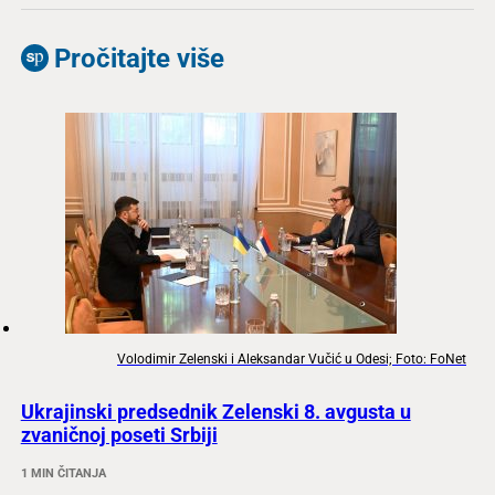
Pročitajte više
Volodimir Zelenski i Aleksandar Vučić u Odesi; Foto: FoNet
Ukrajinski predsednik Zelenski 8. avgusta u
zvaničnoj poseti Srbiji
1 MIN ČITANJA