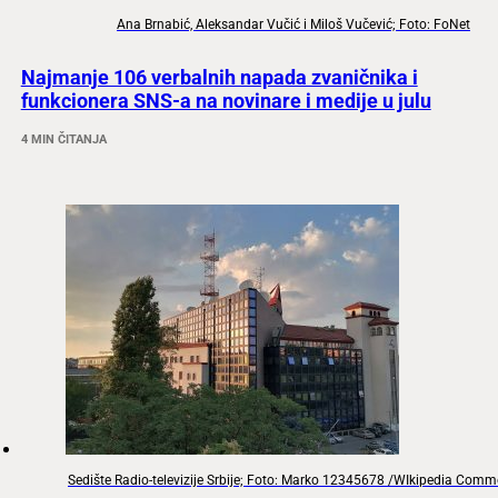
Ana Brnabić, Aleksandar Vučić i Miloš Vučević; Foto: FoNet
Najmanje 106 verbalnih napada zvaničnika i
funkcionera SNS-a na novinare i medije u julu
4 MIN ČITANJA
Sedište Radio-televizije Srbije; Foto: Marko 12345678 /WIkipedia Com