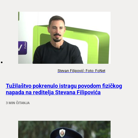
Stevan Filipović; Foto: FoNet
Tužilaštvo pokrenulo istragu povodom fizičkog
napada na reditelja Stevana Filipovića
3 MIN ČITANJA