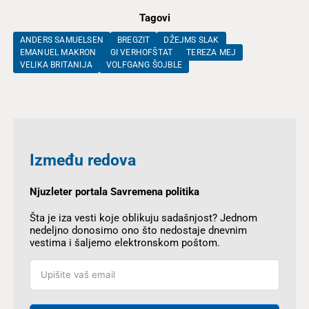
Tagovi
ANDERS SAMUELSEN
BREGZIT
DŽEJMS SLAK
EMANUEL MAKRON
GI VERHOFŠTAT
TEREZA MEJ
VELIKA BRITANIJA
VOLFGANG ŠOJBLE
Između redova
Njuzleter portala Savremena politika
Šta je iza vesti koje oblikuju sadašnjost? Jednom
nedeljno donosimo ono što nedostaje dnevnim
vestima i šaljemo elektronskom poštom.