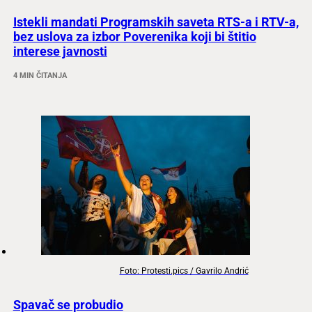
Istekli mandati Programskih saveta RTS-a i RTV-a,
bez uslova za izbor Poverenika koji bi štitio
interese javnosti
4 MIN ČITANJA
Foto: Protesti.pics / Gavrilo Andrić
Spavač se probudio