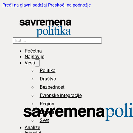
Pređi na glavni sadržaj
Preskoči na podnožje
Pretraga
Početna
Najnovije
Vesti
Politika
Društvo
Bezbednost
Evropske integracije
Region
Evropa
Svet
Analize