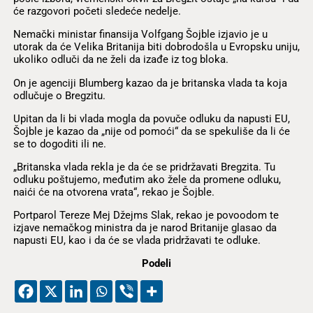
će razgovori početi sledeće nedelje.
Nemački ministar finansija Volfgang Šojble izjavio je u
utorak da će Velika Britanija biti dobrodošla u Evropsku uniju,
ukoliko odluči da ne želi da izađe iz tog bloka.
On je agenciji Blumberg kazao da je britanska vlada ta koja
odlučuje o Bregzitu.
Upitan da li bi vlada mogla da povuče odluku da napusti EU,
Šojble je kazao da „nije od pomoći“ da se spekuliše da li će
se to dogoditi ili ne.
„Britanska vlada rekla je da će se pridržavati Bregzita. Tu
odluku poštujemo, međutim ako žele da promene odluku,
naići će na otvorena vrata“, rekao je Šojble.
Portparol Tereze Mej Džejms Slak, rekao je povoodom te
izjave nemačkog ministra da je narod Britanije glasao da
napusti EU, kao i da će se vlada pridržavati te odluke.
Podeli