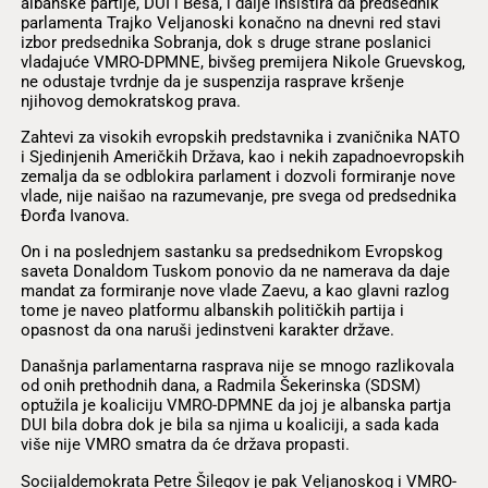
albanske partije, DUI i Besa, i dalje insistira da predsednik
parlamenta Trajko Veljanoski konačno na dnevni red stavi
izbor predsednika Sobranja, dok s druge strane poslanici
vladajuće VMRO-DPMNE, bivšeg premijera Nikole Gruevskog,
ne odustaje tvrdnje da je suspenzija rasprave kršenje
njihovog demokratskog prava.
Zahtevi za visokih evropskih predstavnika i zvaničnika NATO
i Sjedinjenih Američkih Država, kao i nekih zapadnoevropskih
zemalja da se odblokira parlament i dozvoli formiranje nove
vlade, nije naišao na razumevanje, pre svega od predsednika
Ðorđa Ivanova.
On i na poslednjem sastanku sa predsednikom Evropskog
saveta Donaldom Tuskom ponovio da ne namerava da daje
mandat za formiranje nove vlade Zaevu, a kao glavni razlog
tome je naveo platformu albanskih političkih partija i
opasnost da ona naruši jedinstveni karakter države.
Današnja parlamentarna rasprava nije se mnogo razlikovala
od onih prethodnih dana, a Radmila Šekerinska (SDSM)
optužila je koaliciju VMRO-DPMNE da joj je albanska partja
DUI bila dobra dok je bila sa njima u koaliciji, a sada kada
više nije VMRO smatra da će država propasti.
Socijaldemokrata Petre Šilegov je pak Veljanoskog i VMRO-