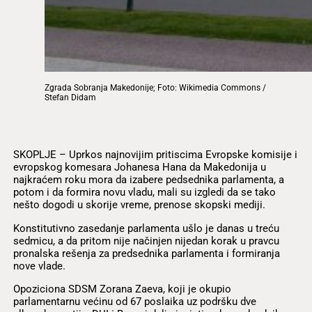
Zgrada Sobranja Makedonije; Foto: Wikimedia Commons /
Stefan Didam
SKOPLJE – Uprkos najnovijim pritiscima Evropske komisije i
evropskog komesara Johanesa Hana da Makedonija u
najkraćem roku mora da izabere pedsednika parlamenta, a
potom i da formira novu vladu, mali su izgledi da se tako
nešto dogodi u skorije vreme, prenose skopski mediji.
Konstitutivno zasedanje parlamenta ušlo je danas u treću
sedmicu, a da pritom nije načinjen nijedan korak u pravcu
pronalska rešenja za predsednika parlamenta i formiranja
nove vlade.
Opoziciona SDSM Zorana Zaeva, koji je okupio
parlamentarnu većinu od 67 poslaika uz podršku dve