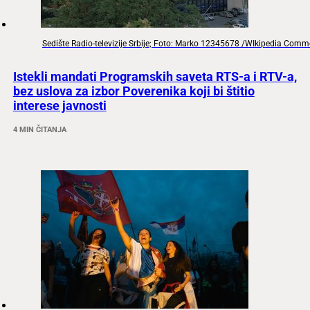
Sedište Radio-televizije Srbije; Foto: Marko 12345678 /WIkipedia Com
Istekli mandati Programskih saveta RTS-a i RTV-a,
bez uslova za izbor Poverenika koji bi štitio
interese javnosti
4 MIN ČITANJA