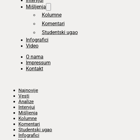
Intervjui
Mišljenja
Kolumne
Komentari
Studentski ugao
Infografici
Video
O nama
Impressum
Kontakt
Početna
Najnovije
Vesti
Analize
Intervjui
Mišljenja
Kolumne
Komentari
Studentski ugao
Infografici