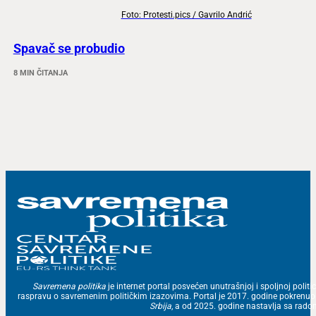
Foto: Protesti.pics / Gavrilo Andrić
Spavač se probudio
8 MIN ČITANJA
Savremena politika
je internet portal posvećen unutrašnjoj i spoljnoj politic
raspravu o savremenim političkim izazovima. Portal je 2017. godine pokrenu
Srbija
, a od 2025. godine nastavlja sa ra