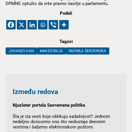
DPMNE optužio da vrše pravno nasilje u parlamentu.
Podeli
Tagovi
JOHANES HAN
MAKEDONIJA
RADMILA ŠEKERINSKA
Između redova
Njuzleter portala Savremena politika
Šta je iza vesti koje oblikuju sadašnjost? Jednom
nedeljno donosimo ono što nedostaje dnevnim
vestima i šaljemo elektronskom poštom.