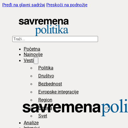
Pređi na glavni sadržaj
Preskoči na podnožje
Pretraga
Početna
Najnovije
Vesti
Politika
Društvo
Bezbednost
Evropske integracije
Region
Evropa
Svet
Analize