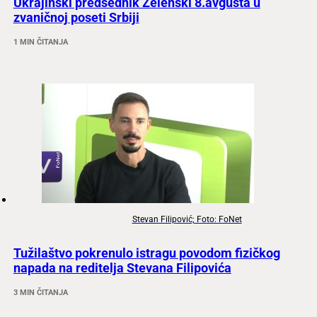
Ukrajinski predsednik Zelenski 8.avgusta u
zvaničnoj poseti Srbiji
1 MIN ČITANJA
Stevan Filipović; Foto: FoNet
Tužilaštvo pokrenulo istragu povodom fizičkog
napada na reditelja Stevana Filipovića
3 MIN ČITANJA