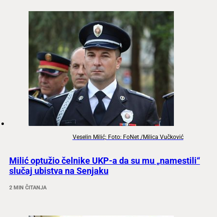
Veselin Milić; Foto: FoNet /Milica Vučković
Milić optužio čelnike UKP-a da su mu „namestili“
slučaj ubistva na Senjaku
2 MIN ČITANJA