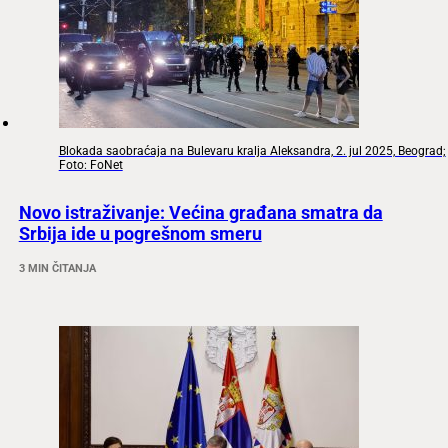
Blokada saobraćaja na Bulevaru kralja Aleksandra, 2. jul 2025, Beograd;
Foto: FoNet
Novo istraživanje: Većina građana smatra da
Srbija ide u pogrešnom smeru
3 MIN ČITANJA