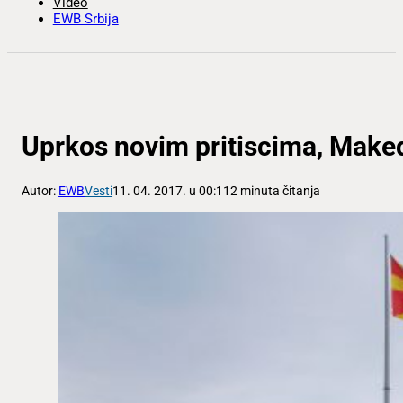
Video
EWB Srbija
Uprkos novim pritiscima, Make
Autor:
EWB
Vesti
11. 04. 2017. u 00:11
2 minuta čitanja