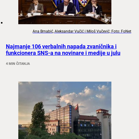
Ana Brnabić, Aleksandar Vučić i Miloš Vučević; Foto: FoNet
Najmanje 106 verbalnih napada zvaničnika i
funkcionera SNS-a na novinare i medije u julu
4 MIN ČITANJA