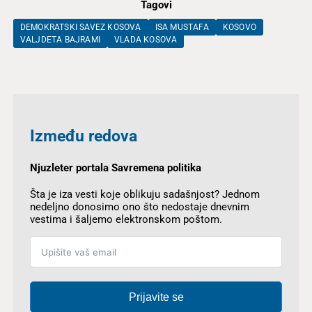
Tagovi
DEMOKRATSKI SAVEZ KOSOVA
ISA MUSTAFA
KOSOVO
VALJDETA BAJRAMI
VLADA KOSOVA
Između redova
Njuzleter portala Savremena politika
Šta je iza vesti koje oblikuju sadašnjost? Jednom
nedeljno donosimo ono što nedostaje dnevnim
vestima i šaljemo elektronskom poštom.
Prijavite se