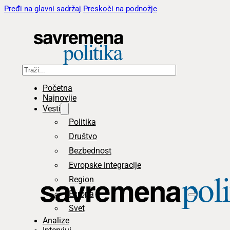
Pređi na glavni sadržaj
Preskoči na podnožje
Pretraga
Početna
Najnovije
Vesti
Politika
Društvo
Bezbednost
Evropske integracije
Region
Evropa
Svet
Analize