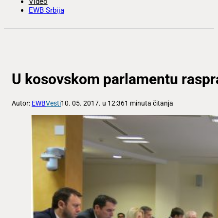
Video
EWB Srbija
U kosovskom parlamentu raspra
Autor:
EWB
Vesti
10. 05. 2017. u 12:36
1 minuta čitanja