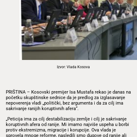
Izvor: Vlada Kosova
PRIŠTINA – Kosovski premijer Isa Mustafa rekao je danas na
početku skupštinske sednice da je predlog za izglasavanje
nepoverenja vladi „politički, bez argumenta i da za cilj ima
sakrivanje ranijih koruptivnih afera“.
„Peticija ima za cilj destabilizaciju zemlje i cilj je sakrivanje
koruptivnih afera od ranije. Mi imamo najviše uspeha u borbi
protiv ekstremizma, migracije i korupcije. Ova vlada je
sprovela mnoge reforme, nasledili smo dugove od ranije ali