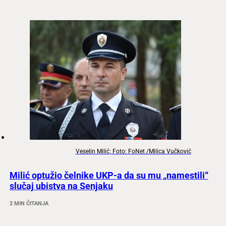
Veselin Milić; Foto: FoNet /Milica Vučković
Milić optužio čelnike UKP-a da su mu „namestili“
slučaj ubistva na Senjaku
2 MIN ČITANJA