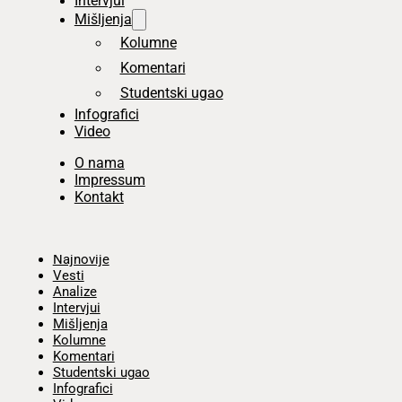
Intervjui
Mišljenja
Kolumne
Komentari
Studentski ugao
Infografici
Video
O nama
Impressum
Kontakt
Početna
Najnovije
Vesti
Analize
Intervjui
Mišljenja
Kolumne
Komentari
Studentski ugao
Infografici