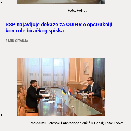
Foto: FoNet
SSP najavljuje dokaze za ODIHR o opstrukciji
kontrole biračkog spiska
2 MIN ČITANJA
Volodimir Zelenski i Aleksandar Vučić u Odesi; Foto: FoNet