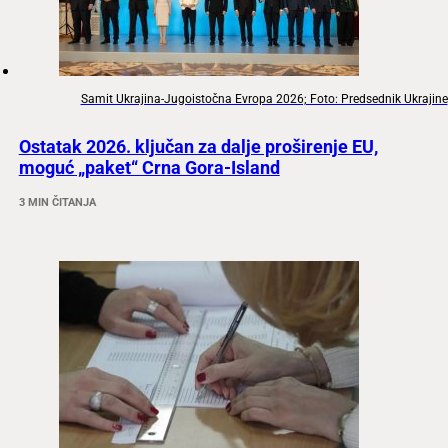
Samit Ukrajina-Jugoistočna Evropa 2026; Foto: Predsednik Ukrajine
Ostatak 2026. ključan za dalje proširenje EU,
moguć „paket“ Crna Gora-Island
3 MIN ČITANJA