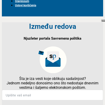
Impressum
Uslovi korišćenja
Između redova
Njuzleter portala Savremena politika
Šta je iza vesti koje oblikuju sadašnjost?
Jednom nedeljno donosimo ono što nedostaje dnevnim
vestima i šaljemo elektronskom poštom.