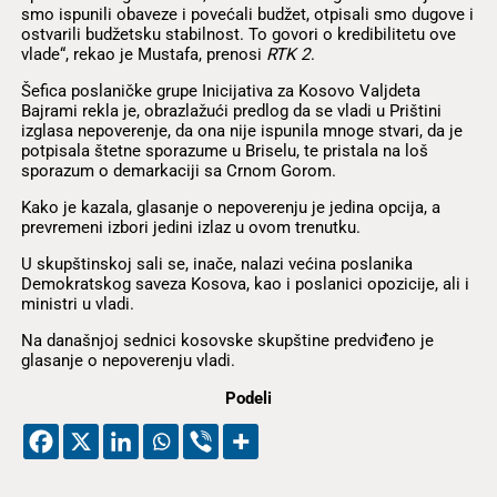
smo ispunili obaveze i povećali budžet, otpisali smo dugove i
ostvarili budžetsku stabilnost. To govori o kredibilitetu ove
vlade“, rekao je Mustafa, prenosi
RTK 2
.
Šefica poslaničke grupe Inicijativa za Kosovo Valjdeta
Bajrami rekla je, obrazlažući predlog da se vladi u Prištini
izglasa nepoverenje, da ona nije ispunila mnoge stvari, da je
potpisala štetne sporazume u Briselu, te pristala na loš
sporazum o demarkaciji sa Crnom Gorom.
Kako je kazala, glasanje o nepoverenju je jedina opcija, a
prevremeni izbori jedini izlaz u ovom trenutku.
U skupštinskoj sali se, inače, nalazi većina poslanika
Demokratskog saveza Kosova, kao i poslanici opozicije, ali i
ministri u vladi.
Na današnjoj sednici kosovske skupštine predviđeno je
glasanje o nepoverenju vladi.
Podeli