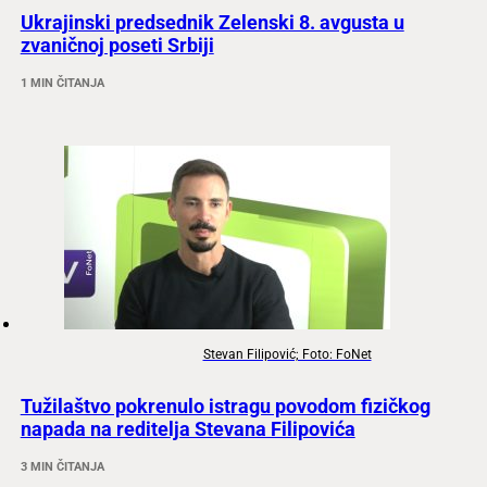
Ukrajinski predsednik Zelenski 8. avgusta u
zvaničnoj poseti Srbiji
1 MIN ČITANJA
Stevan Filipović; Foto: FoNet
Tužilaštvo pokrenulo istragu povodom fizičkog
napada na reditelja Stevana Filipovića
3 MIN ČITANJA