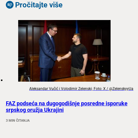
Pročitajte više
Aleksandar Vučić i Volodimir Zelenski; Foto: X / @ZelenskyyUa
FAZ podseća na dugogodišnje posredne isporuke
srpskog oružja Ukrajini
3 MIN ČITANJA