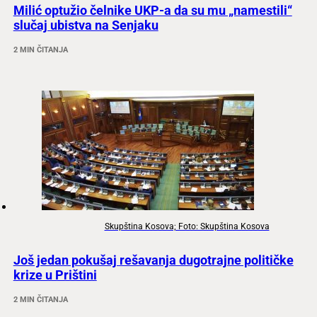
Milić optužio čelnike UKP-a da su mu „namestili“
slučaj ubistva na Senjaku
2 MIN ČITANJA
Skupština Kosova; Foto: Skupština Kosova
Još jedan pokušaj rešavanja dugotrajne političke
krize u Prištini
2 MIN ČITANJA