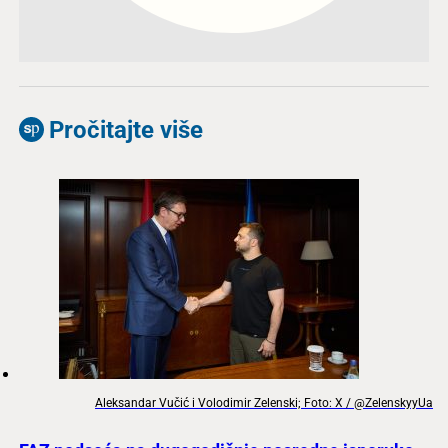
Pročitajte više
Aleksandar Vučić i Volodimir Zelenski; Foto: X / @ZelenskyyUa