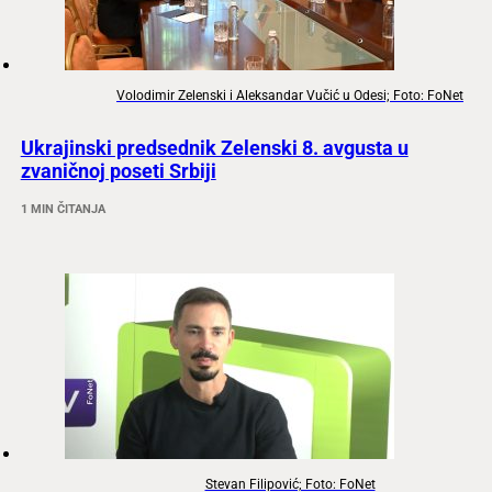
Volodimir Zelenski i Aleksandar Vučić u Odesi; Foto: FoNet
Ukrajinski predsednik Zelenski 8. avgusta u
zvaničnoj poseti Srbiji
1 MIN ČITANJA
Stevan Filipović; Foto: FoNet