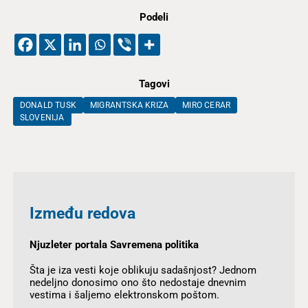
Podeli
Tagovi
DONALD TUSK
MIGRANTSKA KRIZA
MIRO CERAR
SLOVENIJA
Između redova
Njuzleter portala Savremena politika
Šta je iza vesti koje oblikuju sadašnjost? Jednom
nedeljno donosimo ono što nedostaje dnevnim
vestima i šaljemo elektronskom poštom.