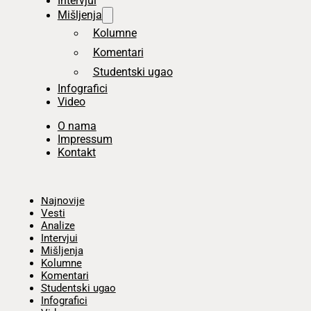
Intervjui
Mišljenja
Kolumne
Komentari
Studentski ugao
Infografici
Video
O nama
Impressum
Kontakt
Početna
Najnovije
Vesti
Analize
Intervjui
Mišljenja
Kolumne
Komentari
Studentski ugao
Infografici