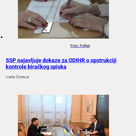
Foto: FoNet
SSP najavljuje dokaze za ODIHR o opstrukciji
kontrole biračkog spiska
2 MIN ČITANJA