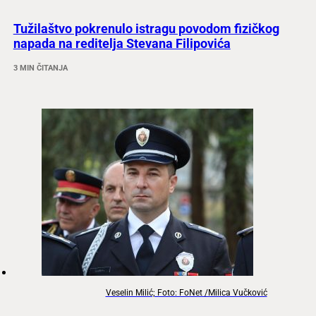
Tužilaštvo pokrenulo istragu povodom fizičkog
napada na reditelja Stevana Filipovića
3 MIN ČITANJA
Veselin Milić; Foto: FoNet /Milica Vučković