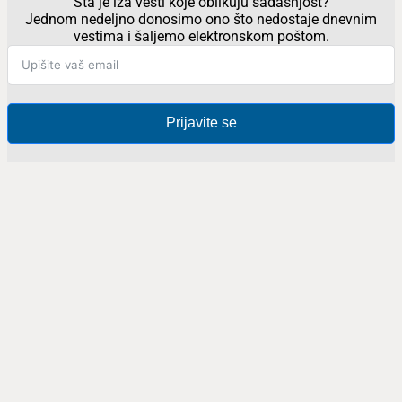
Šta je iza vesti koje oblikuju sadašnjost?
Jednom nedeljno donosimo ono što nedostaje dnevnim
vestima i šaljemo elektronskom poštom.
Prijavite se