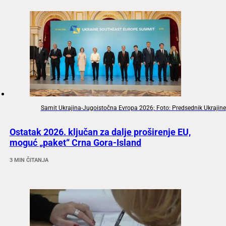
Samit Ukrajina-Jugoistočna Evropa 2026; Foto: Predsednik Ukrajine
Ostatak 2026. ključan za dalje proširenje EU,
moguć „paket“ Crna Gora-Island
3 MIN ČITANJA