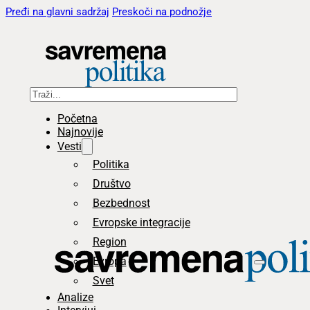
Pređi na glavni sadržaj
Preskoči na podnožje
Pretraga
Početna
Najnovije
Vesti
Politika
Društvo
Bezbednost
Evropske integracije
Region
Evropa
Svet
Analize