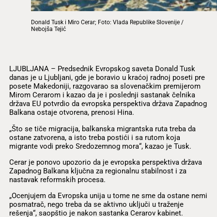
Donald Tusk i Miro Cerar; Foto: Vlada Republike Slovenije /
Nebojša Tejić
LJUBLJANA – Predsednik Evropskog saveta Donald Tusk
danas je u Ljubljani, gde je boravio u kraćoj radnoj poseti pre
posete Makedoniji, razgovarao sa slovenačkim premijerom
Mirom Cerarom i kazao da je i poslednji sastanak čelnika
država EU potvrdio da evropska perspektiva država Zapadnog
Balkana ostaje otvorena, prenosi Hina.
„Što se tiče migracija, balkanska migrantska ruta treba da
ostane zatvorena, a isto treba postići i sa rutom koja
migrante vodi preko Sredozemnog mora“, kazao je Tusk.
Cerar je ponovo upozorio da je evropska perspektiva država
Zapadnog Balkana ključna za regionalnu stabilnost i za
nastavak reformskih procesa.
„Ocenjujem da Evropska unija u tome ne sme da ostane nemi
posmatrač, nego treba da se aktivno uključi u traženje
rešenja“, saopštio je nakon sastanka Cerarov kabinet.