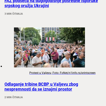
FAZ podseća na dugogodišnje posredne isporuke
srpskog oružja Ukrajini
3 MIN ČITANJA
Protest u Valjevu; Foto: FoNet/n1info.rs/printscreen
Odlaganje tribine BCBP u Valjevu zbog
nespremnosti da se iznajmi prostor
2 MIN ČITANJA