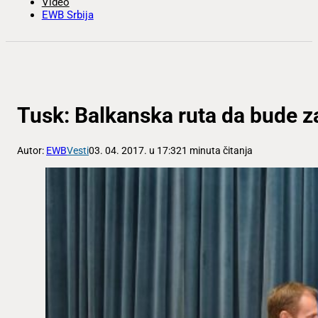
Video
EWB Srbija
Tusk: Balkanska ruta da bude z
Autor:
EWB
Vesti
03. 04. 2017. u 17:32
1 minuta čitanja