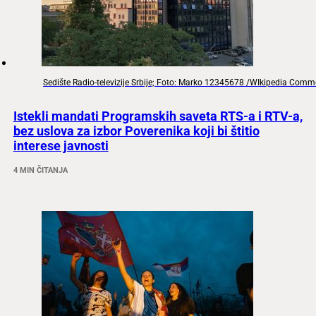
Sedište Radio-televizije Srbije; Foto: Marko 12345678 /WIkipedia Com
Istekli mandati Programskih saveta RTS-a i RTV-a,
bez uslova za izbor Poverenika koji bi štitio
interese javnosti
4 MIN ČITANJA