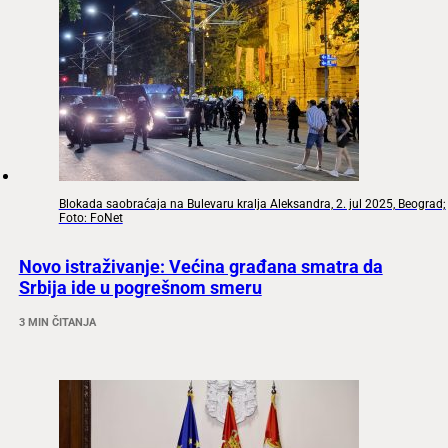
Blokada saobraćaja na Bulevaru kralja Aleksandra, 2. jul 2025, Beograd;
Foto: FoNet
Novo istraživanje: Većina građana smatra da
Srbija ide u pogrešnom smeru
3 MIN ČITANJA