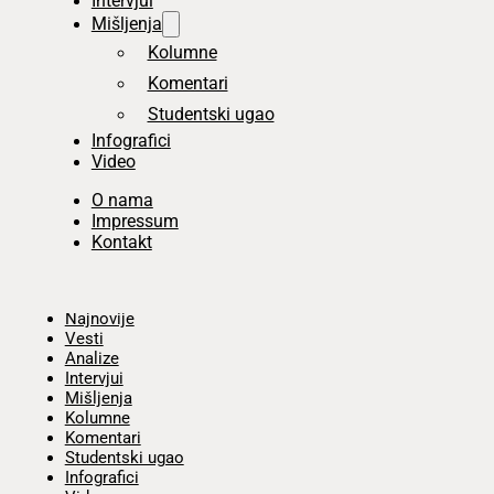
Intervjui
Mišljenja
Kolumne
Komentari
Studentski ugao
Infografici
Video
O nama
Impressum
Kontakt
Početna
Najnovije
Vesti
Analize
Intervjui
Mišljenja
Kolumne
Komentari
Studentski ugao
Infografici