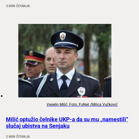
3 MIN ČITANJA
Veselin Milić; Foto: FoNet /Milica Vučković
Milić optužio čelnike UKP-a da su mu „namestili“
slučaj ubistva na Senjaku
2 MIN ČITANJA