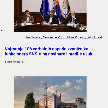
Ana Brnabić, Aleksandar Vučić i Miloš Vučević; Foto: FoNet
Najmanje 106 verbalnih napada zvaničnika i
funkcionera SNS-a na novinare i medije u julu
4 MIN ČITANJA