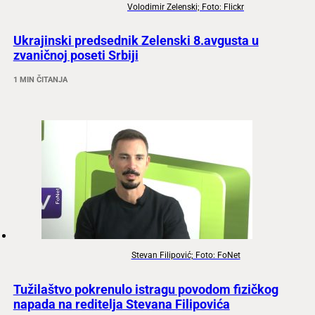
Volodimir Zelenski; Foto: Flickr
Ukrajinski predsednik Zelenski 8.avgusta u
zvaničnoj poseti Srbiji
1 MIN ČITANJA
Stevan Filipović; Foto: FoNet
Tužilaštvo pokrenulo istragu povodom fizičkog
napada na reditelja Stevana Filipovića