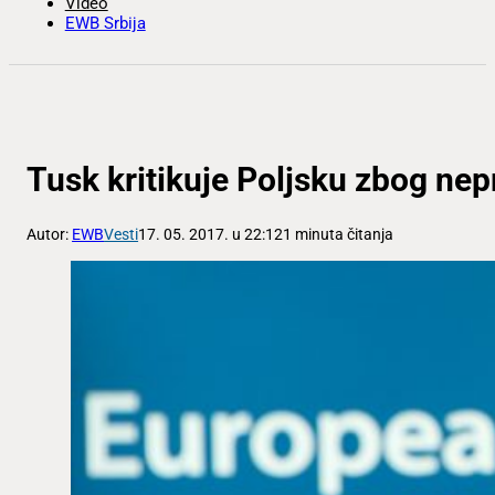
Video
EWB Srbija
Tusk kritikuje Poljsku zbog nep
Autor:
EWB
Vesti
17. 05. 2017. u 22:12
1 minuta čitanja