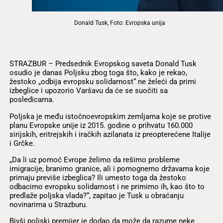
Donald Tusk, Foto: Evropska unija
STRAZBUR – Predsednik Evropskog saveta Donald Tusk
osudio je danas Poljsku zbog toga što, kako je rekao,
žestoko „odbija evropsku solidarnost“ ne želeći da primi
izbeglice i upozorio Varšavu da će se suočiti sa
posledicama.
Poljska je među istočnoevropskim zemljama koje se protive
planu Evropske unije iz 2015. godine o prihvatu 160.000
sirijskih, eritrejskih i iračkih azilanata iz preopterećene Italije
i Grčke.
„Da li uz pomoć Evrope želimo da rešimo probleme
imigracije, branimo granice, ali i pomognemo državama koje
primaju previše izbeglica? Ili umesto toga da žestoko
odbacimo evropsku solidarnost i ne primimo ih, kao što to
predlaže poljska vlada?“, zapitao je Tusk u obraćanju
novinarima u Strazburu.
Bivši poljski premijer je dodao da može da razume neke