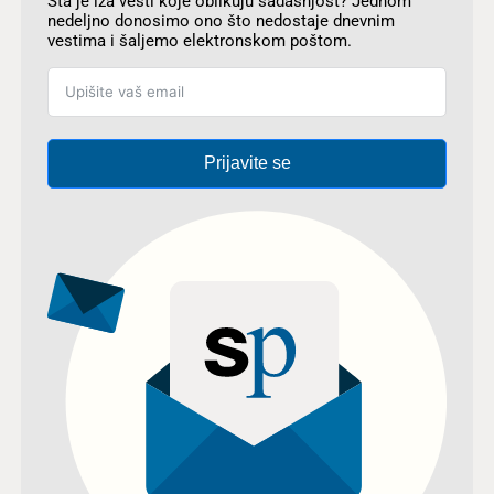
Šta je iza vesti koje oblikuju sadašnjost? Jednom
nedeljno donosimo ono što nedostaje dnevnim
vestima i šaljemo elektronskom poštom.
Prijavite se