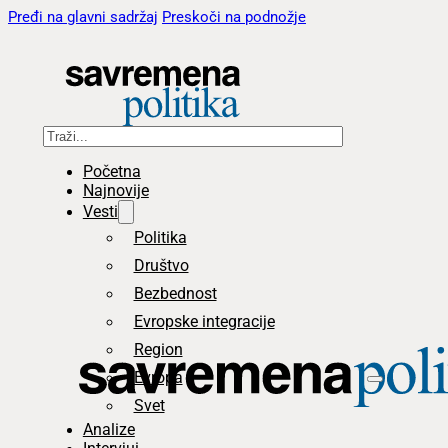
Pređi na glavni sadržaj
Preskoči na podnožje
Pretraga
Početna
Najnovije
Vesti
Politika
Društvo
Bezbednost
Evropske integracije
Region
Evropa
Svet
Analize