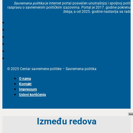
Savremena politika
je internet portal posvećen unutrašnjoj i spoljnoj politic
raspravu o savremenim političkim izazovima. Portal je 2017. godine pokrenu
Srbija
, a od 2025. godine nastavlja sa ra
© 2025 Centar savremene politike – Savremena politika
O nama
Kontakt
Impressum
Uslovi korišćenja
Između redova