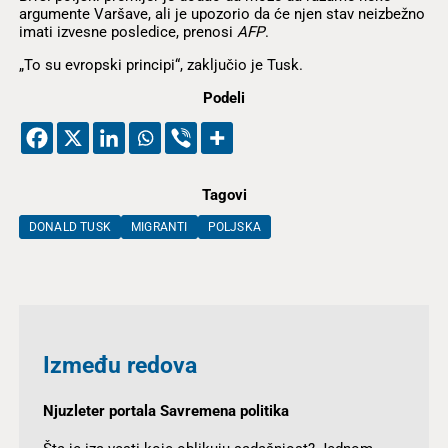
argumente Varšave, ali je upozorio da će njen stav neizbežno
imati izvesne posledice, prenosi
AFP
.
„To su evropski principi“, zaključio je Tusk.
Podeli
Tagovi
DONALD TUSK
MIGRANTI
POLJSKA
Između redova
Njuzleter portala Savremena politika