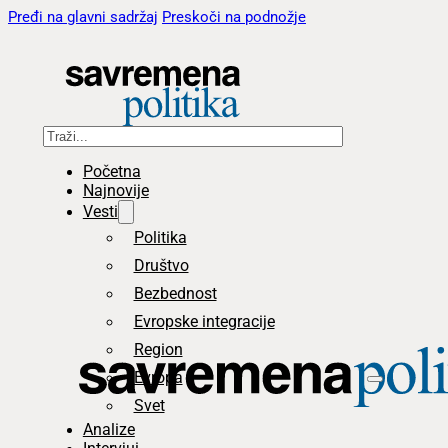
Pređi na glavni sadržaj
Preskoči na podnožje
Pretraga
Početna
Najnovije
Vesti
Politika
Društvo
Bezbednost
Evropske integracije
Region
Evropa
Svet
Analize