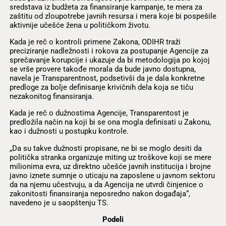
sredstava iz budžeta za finansiranje kampanje, te mera za
zaštitu od zloupotrebe javnih resursa i mera koje bi pospešile
aktivnije učešće žena u političkom životu.
Kada je reč o kontroli primene Zakona, ODIHR traži
preciziranje nadležnosti i rokova za postupanje Agencije za
sprečavanje korupcije i ukazuje da bi metodologija po kojoj
se vrše provere takođe morala da bude javno dostupna,
navela je Transparentnost, podsetivši da je dala konkretne
predloge za bolje definisanje krivičnih dela koja se tiču
nezakonitog finansiranja.
Kada je reč o dužnostima Agencije, Transparentost je
predložila način na koji bi se ona mogla definisati u Zakonu,
kao i dužnosti u postupku kontrole.
„Da su takve dužnosti propisane, ne bi se moglo desiti da
politička stranka organizuje miting uz troškove koji se mere
milionima evra, uz direktno učešće javnih institucija i brojne
javno iznete sumnje o uticaju na zaposlene u javnom sektoru
da na njemu učestvuju, a da Agencija ne utvrdi činjenice o
zakonitosti finansiranja neposredno nakon događaja“,
navedeno je u saopštenju TS.
Podeli