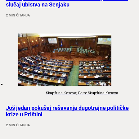
slučaj ubistva na Senjaku
2 MIN ČITANJA
Skupština Kosova; Foto: Skupština Kosova
Još jedan pokušaj rešavanja dugotrajne političke
krize u Prištini
2 MIN ČITANJA