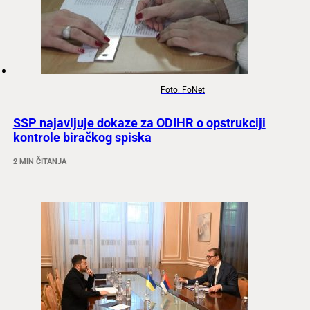
Foto: FoNet
SSP najavljuje dokaze za ODIHR o opstrukciji
kontrole biračkog spiska
2 MIN ČITANJA