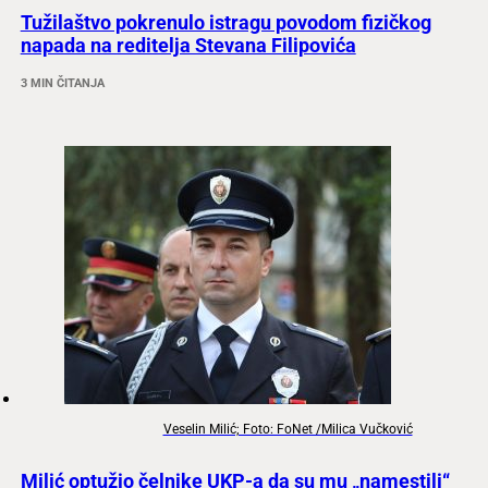
Tužilaštvo pokrenulo istragu povodom fizičkog
napada na reditelja Stevana Filipovića
3 MIN ČITANJA
Veselin Milić; Foto: FoNet /Milica Vučković
Milić optužio čelnike UKP-a da su mu „namestili“