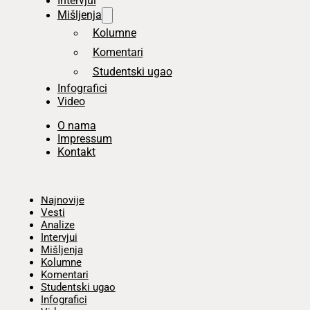
Intervjui
Mišljenja
Kolumne
Komentari
Studentski ugao
Infografici
Video
O nama
Impressum
Kontakt
Početna
Najnovije
Vesti
Analize
Intervjui
Mišljenja
Kolumne
Komentari
Studentski ugao
Infografici