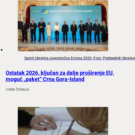
Samit Ukrajina-Jugoistočna Evropa 2026; Foto: Predsednik Ukrajine
Ostatak 2026. ključan za dalje proširenje EU,
moguć „paket“ Crna Gora-Island
3 MIN ČITANJA