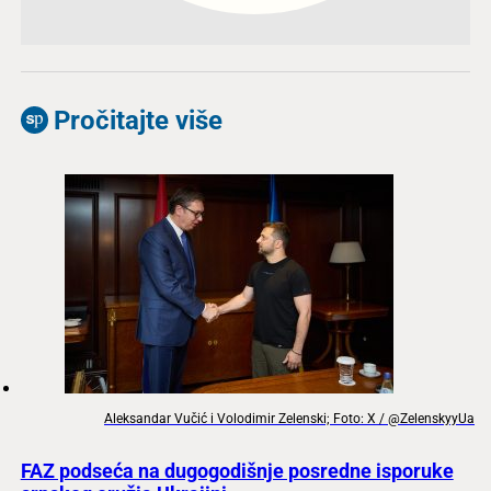
Pročitajte više
Aleksandar Vučić i Volodimir Zelenski; Foto: X / @ZelenskyyUa
FAZ podseća na dugogodišnje posredne isporuke