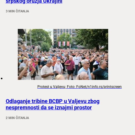
srpskog oružja Ukrajini
3 MIN ČITANJA
Protest u Valjevu; Foto: FoNet/n1info.rs/printscreen
Odlaganje tribine BCBP u Valjevu zbog
nespremnosti da se iznajmi prostor
2 MIN ČITANJA