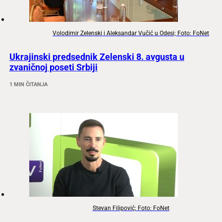
Volodimir Zelenski i Aleksandar Vučić u Odesi; Foto: FoNet
Ukrajinski predsednik Zelenski 8. avgusta u
zvaničnoj poseti Srbiji
1 MIN ČITANJA
Stevan Filipović; Foto: FoNet