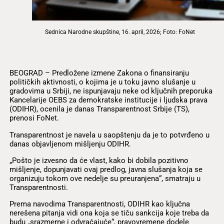
Sednica Narodne skupštine, 16. april, 2026; Foto: FoNet
BEOGRAD – Predložene izmene Zakona o finansiranju
političkih aktivnosti, o kojima je u toku javno slušanje u
gradovima u Srbiji, ne ispunjavaju neke od ključnih preporuka
Kancelarije OEBS za demokratske institucije i ljudska prava
(ODIHR), ocenila je danas Transparentnost Srbije (TS),
prenosi FoNet.
Transparentnost je navela u saopštenju da je to potvrđeno u
danas objavljenom mišljenju ODIHR.
„Pošto je izvesno da će vlast, kako bi dobila pozitivno
mišljenje, dopunjavati ovaj predlog, javna slušanja koja se
organizuju tokom ove nedelje su preuranjena“, smatraju u
Transparentnosti.
Prema navodima Transparentnosti, ODIHR kao ključna
nerešena pitanja vidi ona koja se tiču sankcija koje treba da
budu „srazmerne i odvraćajuće“, pravovremene dodele