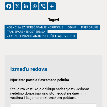
Tagovi
AGENCIJA ZA SPREČAVANJE KORUPCIJE
ODIHR
PREPORUKE
TRANSPARENTNOST SRBIJA
ZAKON O FINANSIRANJU POLITIČKIH AKTIVNOSTI
Između redova
Njuzleter portala Savremena politika
Šta je iza vesti koje oblikuju sadašnjost? Jednom
nedeljno donosimo ono što nedostaje dnevnim
vestima i šaljemo elektronskom poštom.