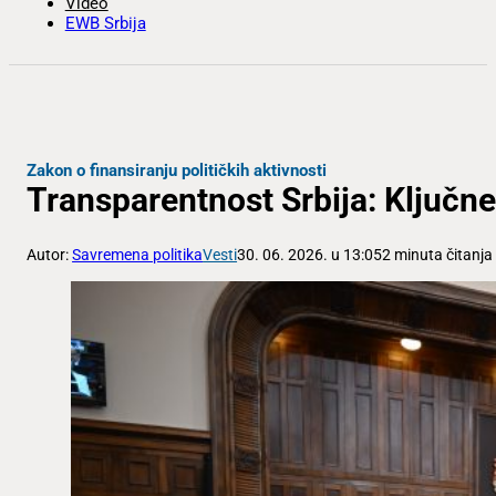
Video
EWB Srbija
Zakon o finansiranju političkih aktivnosti
Transparentnost Srbija: Ključn
Autor:
Savremena politika
Vesti
30. 06. 2026. u 13:05
2 minuta čitanja