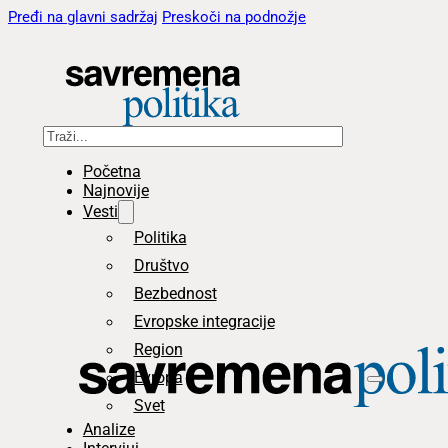
Pređi na glavni sadržaj
Preskoči na podnožje
Pretraga
Početna
Najnovije
Vesti
Politika
Društvo
Bezbednost
Evropske integracije
Region
Evropa
Svet
Analize