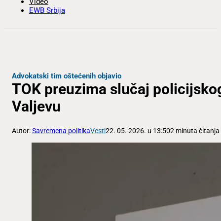
Video
EWB Srbija
Advokatski tim oštećenih objavio
TOK preuzima slučaj policijsko
Valjevu
Autor:
Savremena politika
Vesti
22. 05. 2026. u 13:50
2 minuta čitanja