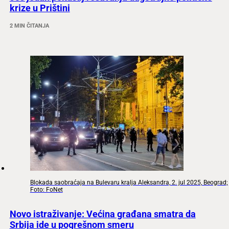
krize u Prištini
2 MIN ČITANJA
Blokada saobraćaja na Bulevaru kralja Aleksandra, 2. jul 2025, Beograd;
Foto: FoNet
Novo istraživanje: Većina građana smatra da
Srbija ide u pogrešnom smeru