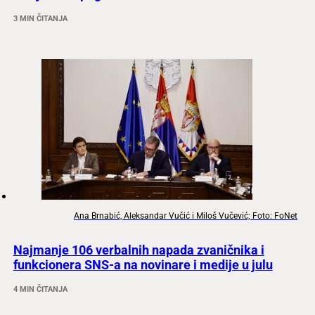
3 MIN ČITANJA
Ana Brnabić, Aleksandar Vučić i Miloš Vučević; Foto: FoNet
Najmanje 106 verbalnih napada zvaničnika i
funkcionera SNS-a na novinare i medije u julu
4 MIN ČITANJA