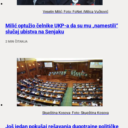
Veselin Milić; Foto: FoNet /Milica Vučković
Milić optužio čelnike UKP-a da su mu „namestili“
slučaj ubistva na Senjaku
2 MIN ČITANJA
Skupština Kosova; Foto: Skupština Kosova
Još jedan pokušaj rešavanja dugotrajne političke