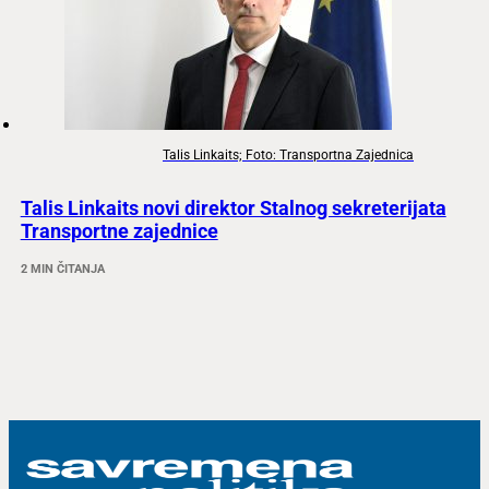
Talis Linkaits; Foto: Transportna Zajednica
Talis Linkaits novi direktor Stalnog sekreterijata
Transportne zajednice
2 MIN ČITANJA