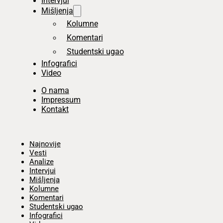
Intervjui
Mišljenja
Kolumne
Komentari
Studentski ugao
Infografici
Video
O nama
Impressum
Kontakt
Početna
Najnovije
Vesti
Analize
Intervjui
Mišljenja
Kolumne
Komentari
Studentski ugao
Infografici