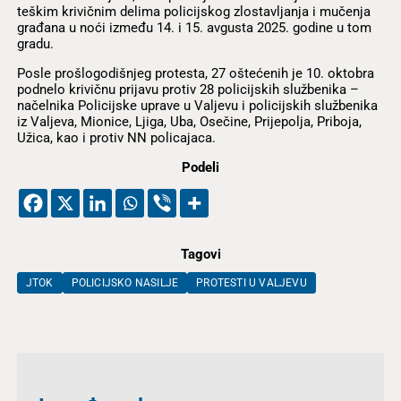
teškim krivičnim delima policijskog zlostavljanja i mučenja
građana u noći između 14. i 15. avgusta 2025. godine u tom
gradu.
Posle prošlogodišnjeg protesta, 27 oštećenih je 10. oktobra
podnelo krivičnu prijavu protiv 28 policijskih službenika –
načelnika Policijske uprave u Valjevu i policijskih službenika
iz Valjeva, Mionice, Ljiga, Uba, Osečine, Prijepolja, Priboja,
Užica, kao i protiv NN policajaca.
Podeli
Tagovi
JTOK
POLICIJSKO NASILJE
PROTESTI U VALJEVU