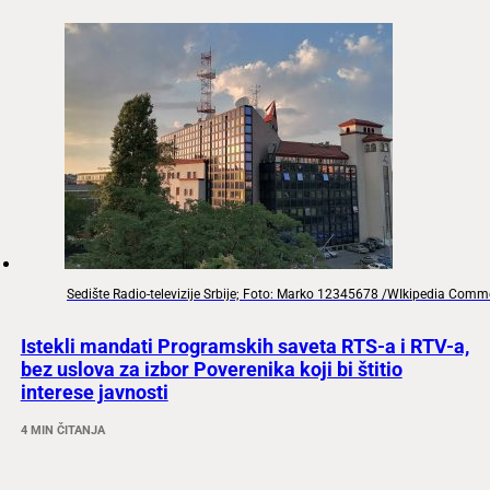
Sedište Radio-televizije Srbije; Foto: Marko 12345678 /WIkipedia Com
Istekli mandati Programskih saveta RTS-a i RTV-a,
bez uslova za izbor Poverenika koji bi štitio
interese javnosti
4 MIN ČITANJA