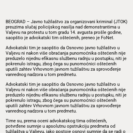
BEOGRAD – Javno tužilaštvo za organizovani kriminal (JTOK)
preuzima slučaj policijskog nasilja nad demonstrantima u
Valjevu na protestu u tom gradu 14. avgusta prošle godine,
saopštio je advokatski tim oštećenih, preneo je FoNet.
Advokatski tim je saopštio da Osnovno javno tužilaštvo u
Valjevu ni nakon više obraćanja punomoćnika oštećenih nije
preduzelo nijednu efikasnu službenu radnju u postupku, niti je
pokrenulo istragu, zbog čega su punomoćnici oštećenih
uputili zahtev Vrhovnom javnom tužilaštvu za sprovođenje
vanrednog nadzora u tom predmetu.
Advokatski tim je saopštio da Osnovno javno tužilaštvo u
Valjevu ni nakon više obraćanja punomoćnika oštećenih nije
preduzelo nijednu efikasnu službenu radnju u postupku, niti je
pokrenulo istragu, zbog čega su punomoćnici oštećenih
uputili zahtev Vrhovnom javnom tužilaštvu za sprovođenje
vanrednog nadzora u tom predmetu.
Time su, prema oceni advokatskog tima oštećenih,
potvrđene sumnje u apsolutnu opstrukciju predmeta od
tužilaštva u Valjevu, iako postoje osnovi sumnje da se radi o