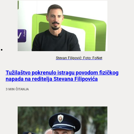
Stevan Filipović; Foto: FoNet
Tužilaštvo pokrenulo istragu povodom fizičkog
napada na reditelja Stevana Filipovića
3 MIN ČITANJA