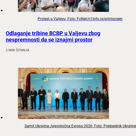
Protest u Valjevu; Foto: FoNet/n1info.rs/printscreen
Odlaganje tribine BCBP u Valjevu zbog
nespremnosti da se iznajmi prostor
2 MIN ČITANJA
Samit Ukrajina-Jugoistočna Evropa 2026; Foto: Predsednik Ukrajine