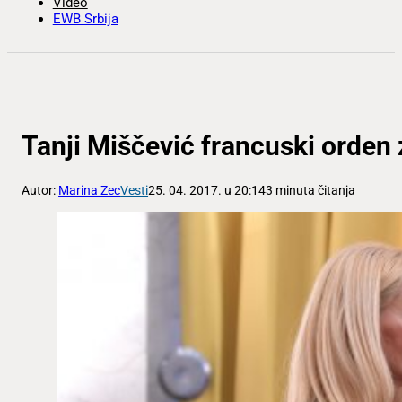
Video
EWB Srbija
Tanji Miščević francuski orden
Autor:
Marina Zec
Vesti
25. 04. 2017. u 20:14
3 minuta čitanja