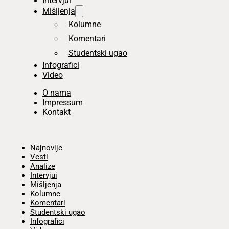
Intervjui
Mišljenja
Kolumne
Komentari
Studentski ugao
Infografici
Video
O nama
Impressum
Kontakt
Početna
Najnovije
Vesti
Analize
Intervjui
Mišljenja
Kolumne
Komentari
Studentski ugao
Infografici