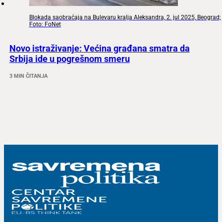
Blokada saobraćaja na Bulevaru kralja Aleksandra, 2. jul 2025, Beograd;
Foto: FoNet
Novo istraživanje: Većina građana smatra da
Srbija ide u pogrešnom smeru
3 MIN ČITANJA