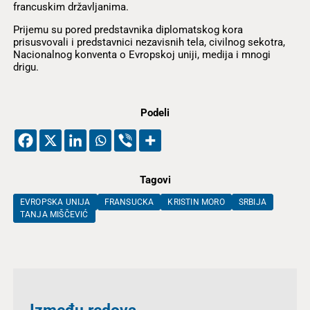
francuskim državljanima.
Prijemu su pored predstavnika diplomatskog kora
prisusvovali i predstavnici nezavisnih tela, civilnog sekotra,
Nacionalnog konventa o Evropskoj uniji, medija i mnogi
drigu.
Podeli
Tagovi
EVROPSKA UNIJA
FRANSUCKA
KRISTIN MORO
SRBIJA
TANJA MIŠČEVIĆ