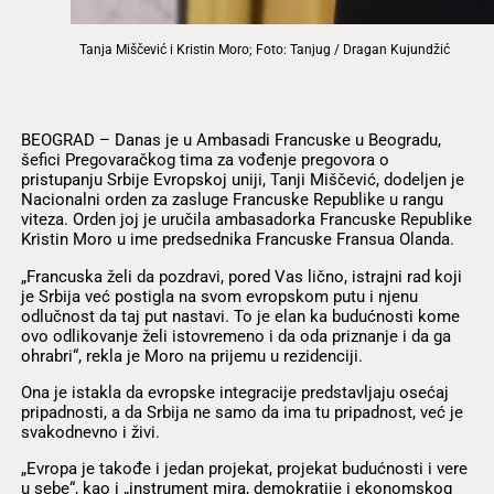
Tanja Miščević i Kristin Moro; Foto: Tanjug / Dragan Kujundžić
BEOGRAD – Danas je u Ambasadi Francuske u Beogradu,
šefici Pregovaračkog tima za vođenje pregovora o
pristupanju Srbije Evropskoj uniji, Tanji Miščević, dodeljen je
Nacionalni orden za zasluge Francuske Republike u rangu
viteza. Orden joj je uručila ambasadorka Francuske Republike
Kristin Moro u ime predsednika Francuske Fransua Olanda.
„Francuska želi da pozdravi, pored Vas lično, istrajni rad koji
je Srbija već postigla na svom evropskom putu i njenu
odlučnost da taj put nastavi. To je elan ka budućnosti kome
ovo odlikovanje želi istovremeno i da oda priznanje i da ga
ohrabri“, rekla je Moro na prijemu u rezidenciji.
Ona je istakla da evropske integracije predstavljaju osećaj
pripadnosti, a da Srbija ne samo da ima tu pripadnost, već je
svakodnevno i živi.
„Evropa je takođe i jedan projekat, projekat budućnosti i vere
u sebe“, kao i „instrument mira, demokratije i ekonomskog