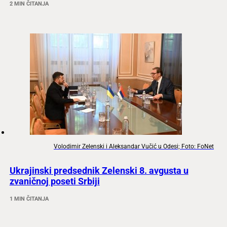
2 MIN ČITANJA
Volodimir Zelenski i Aleksandar Vučić u Odesi; Foto: FoNet
Ukrajinski predsednik Zelenski 8. avgusta u
zvaničnoj poseti Srbiji
1 MIN ČITANJA