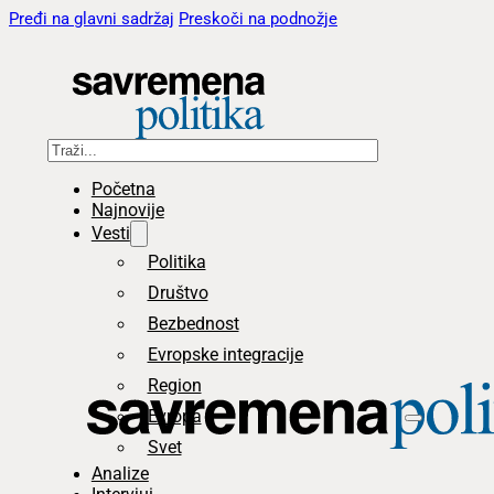
Pređi na glavni sadržaj
Preskoči na podnožje
Pretraga
Početna
Najnovije
Vesti
Politika
Društvo
Bezbednost
Evropske integracije
Region
Evropa
Svet
Analize