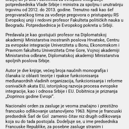
potpredsednika Vlade Srbije i ministra za spoljnu i unutrašnju
trgovinu od 2012. do 2013. godine. Trenutno radi kao šef
pregovaračkog tima za vođenje pregovora o pristupanju RS
Evropskoj uniji i redovni profesor Fakulteta političkih nauka u
Beogradu. Potpredsednica je Evropskog pokreta u Srbiji.
Predavala je kao gostujući profesor na Diplomatskoj
akademiji Ministarstva inostranih poslova Hrvatske, Centru
za evropske integracije Univerziteta u Bonu, Ekonomskom i
Pravnom fakultetu Univerziteta Crne Gore, Vojnoj akademiji
Ministarstva odbrane, Diplomatskoj akademiji Ministarstva
spoljnih poslova Srbije.
Autor je dve knjige, većeg broja naučnih monografija i
članaka iz oblasti teorije i rpakse funkcionisanja
međunaordnih vladinih organizacija, funkcionisanja i reforme
osnivačkih akata EU, istorijskog razvoja procesa evropske
integracije, kao i odnosa Srbije i EU. Dobitnica je priznanja
„Doprinos godine Evropi“.
Nacionalni orden za zasluge je veoma značajno i prestižno
francusko odlikovanje ustanovljeno 1963. Njime je francuski
predsednik Šarl de Gol zamenio čitav niz drugih odlikovanja
koja su do tada postojala. Dodeljuje se, u ime predsednika
Francuske Republike, za posebne zasluge stranim i