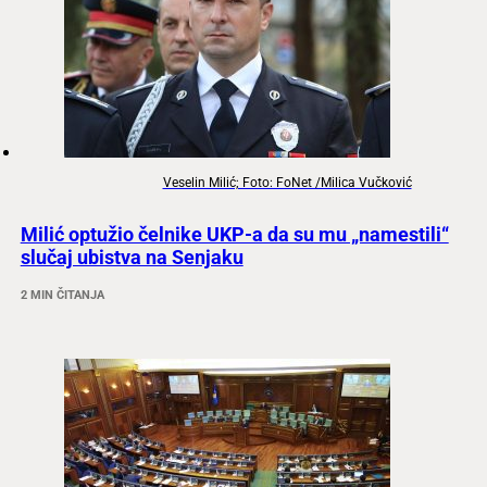
Veselin Milić; Foto: FoNet /Milica Vučković
Milić optužio čelnike UKP-a da su mu „namestili“
slučaj ubistva na Senjaku
2 MIN ČITANJA