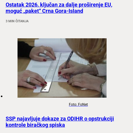
Ostatak 2026. ključan za dalje proširenje EU,
moguć „paket“ Crna Gora-Island
3 MIN ČITANJA
Foto: FoNet
SSP najavljuje dokaze za ODIHR o opstrukciji
kontrole biračkog spiska