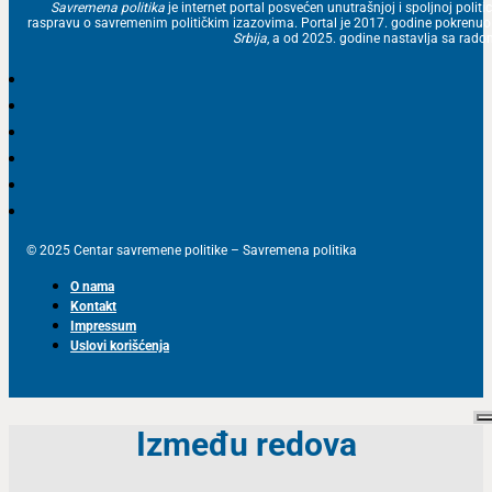
Savremena politika
je internet portal posvećen unutrašnjoj i spoljnoj politic
raspravu o savremenim političkim izazovima. Portal je 2017. godine pokrenu
Srbija
, a od 2025. godine nastavlja sa ra
© 2025 Centar savremene politike – Savremena politika
O nama
Kontakt
Impressum
Uslovi korišćenja
Između redova