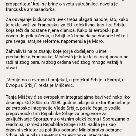
prosperiteta“ koji se brine o svetu sutrašnjice, navela je
francuska ambasadorka.
Za osvajanje budućnosti uvek treba ulagati napore, što, kako
je rekla, važi za Francusku, za EU kolektivno, kao i za Srbiju
koja teži da postane njena članica. Kako bi evropski put
doveo do priključenja, u Srbiji još treba da se dogode teške i
pre svega istrajne reforme, napomenula je Moro.
Zahvalivši na priznanju koje joj je dodeljeno u ime
predsednika Francuske, Miščević je istakla da svoj posao ne
radi ni zbog para, ni zbog ordena već zbog mnogo važnijih
stvari.
„Verujemo u evropski projekat, u projekat Srbije u Evropi, u
Evropu u Srbiji“, rekla je Miščević.
Tanja Miščević se evropskim integraciajma bavi već nekoliko
decenija. Od 2005. do 2008. godine bila je direktor Kancelarije
za evropske integracije Vlade Srbije, posle čega je vodila
pregovarački tim Republike Srbije za pregovore za
zaključivanje Sporazuma o viznim olakšicama i Sporazuma o
readmisiji između Republike Srbije i EU. Radila je i kao
državni sektetar za politiku odbrane Ministarstva odbrane
Srbije, ali je bila i savetnica za evropske integracije