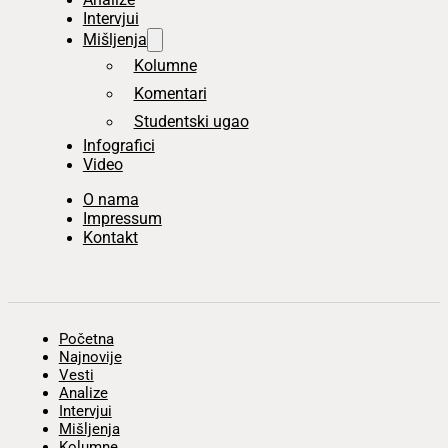
Intervjui
Mišljenja
Kolumne
Komentari
Studentski ugao
Infografici
Video
O nama
Impressum
Kontakt
Početna
Najnovije
Vesti
Analize
Intervjui
Mišljenja
Kolumne