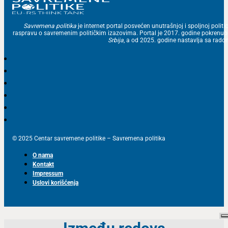
Savremena politika
je internet portal posvećen unutrašnjoj i spoljnoj politic
raspravu o savremenim političkim izazovima. Portal je 2017. godine pokrenu
Srbija
, a od 2025. godine nastavlja sa ra
© 2025 Centar savremene politike – Savremena politika
O nama
Kontakt
Impressum
Uslovi korišćenja