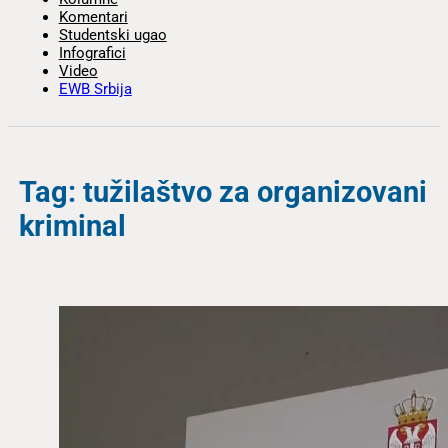
Komentari
Studentski ugao
Infografici
Video
EWB Srbija
Tag: tužilaštvo za organizovani
kriminal