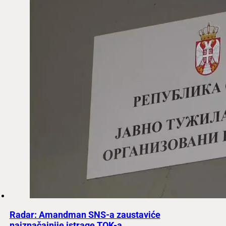
Radar: Amandman SNS-a zaustaviće
najznačajnije istrage TOK-a