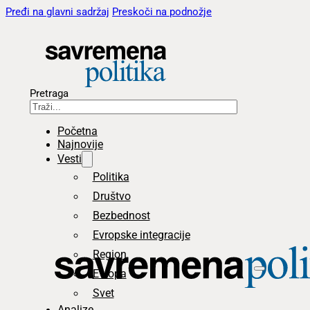
Pređi na glavni sadržaj
Preskoči na podnožje
Pretraga
Početna
Najnovije
Vesti
Politika
Društvo
Bezbednost
Evropske integracije
Region
Evropa
Svet
Analize