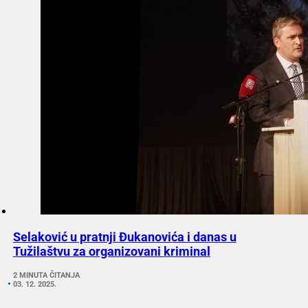
Selaković u pratnji Đukanovića i danas u
Tužilaštvu za organizovani kriminal
2 MINUTA ČITANJA
03. 12. 2025.