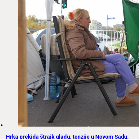
Hrka prekida štrajk glađu, tenzije u Novom Sadu,