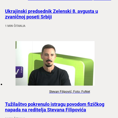
Ukrajinski predsednik Zelenski 8. avgusta u
zvaničnoj poseti Srbiji
1 MIN ČITANJA
Stevan Filipović; Foto: FoNet
Tužilaštvo pokrenulo istragu povodom fizičkog
napada na reditelja Stevana Filipovića