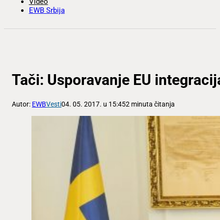
Video
EWB Srbija
Tači: Usporavanje EU integracij
Autor:
EWB
Vesti
04. 05. 2017. u 15:45
2 minuta čitanja