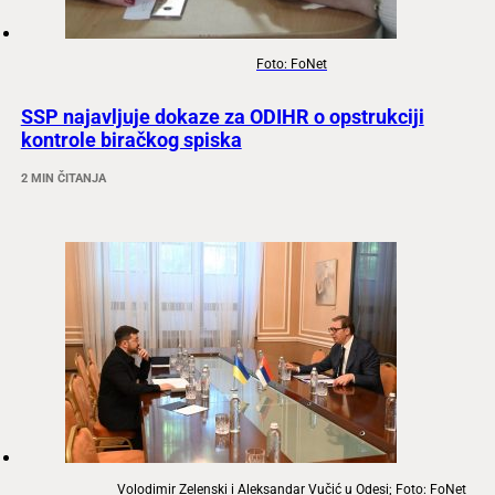
Foto: FoNet
SSP najavljuje dokaze za ODIHR o opstrukciji
kontrole biračkog spiska
2 MIN ČITANJA
Volodimir Zelenski i Aleksandar Vučić u Odesi; Foto: FoNet