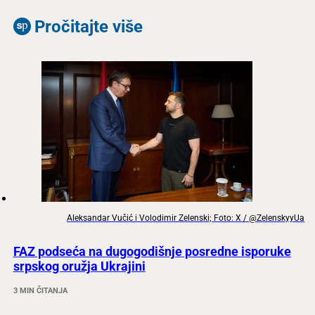
Pročitajte više
Aleksandar Vučić i Volodimir Zelenski; Foto: X / @ZelenskyyUa
FAZ podseća na dugogodišnje posredne isporuke
srpskog oružja Ukrajini
3 MIN ČITANJA