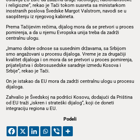
i religiozne“, rekao je Tači tokom susreta sa ministarkom
inostranih poslova Švedske Margot Valstrom, navodi se u
saopštenju iz njegovog kabineta.
Prema Tačijevim rečima, dijalog mora da se pretvori u proces
pomirenja, a da u njemu Evropska unija treba da zadrži
centralnu ulogu.
„Imamo dobre odnose sa susednim državama, sa Srbijom
smo angažovani u procesu dijaloga. Vreme je za drugačiji
kvalitet dijaloga i on mora da se pretvori u proces pomirenja,
prijateljstva i dobrosusedske saradnje izmedu Kosova i
Srbije“, rekao je Tači.
On je istakao da EU mora da zadrži centralnu ulogu u procesu
dijaloga.
Zahvalio je Švedskoj na podršci Kosovu, dodajući da Priština
od EU traži „iskren i strateški dijalog“, koji će doneti
integraciju regiona u EU.
Podeli