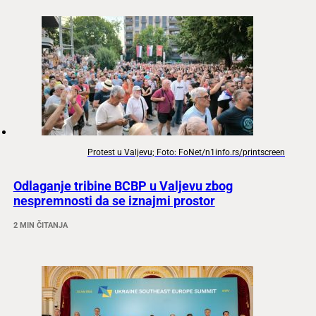
Protest u Valjevu; Foto: FoNet/n1info.rs/printscreen
Odlaganje tribine BCBP u Valjevu zbog
nespremnosti da se iznajmi prostor
2 MIN ČITANJA