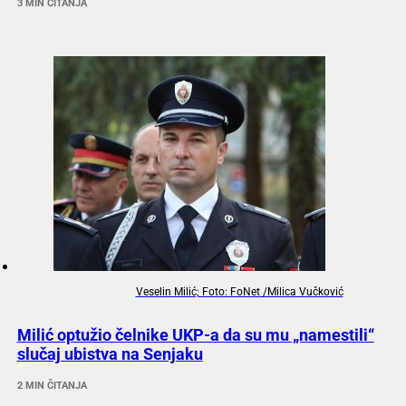
3 MIN ČITANJA
Veselin Milić; Foto: FoNet /Milica Vučković
Milić optužio čelnike UKP-a da su mu „namestili“
slučaj ubistva na Senjaku
2 MIN ČITANJA