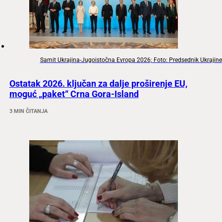
Samit Ukrajina-Jugoistočna Evropa 2026; Foto: Predsednik Ukrajine
Ostatak 2026. ključan za dalje proširenje EU,
moguć „paket“ Crna Gora-Island
3 MIN ČITANJA