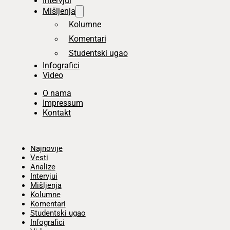
Intervjui
Mišljenja
Kolumne
Komentari
Studentski ugao
Infografici
Video
O nama
Impressum
Kontakt
Početna
Najnovije
Vesti
Analize
Intervjui
Mišljenja
Kolumne
Komentari
Studentski ugao
Infografici