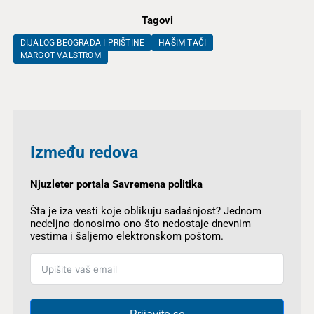
Tagovi
DIJALOG BEOGRADA I PRIŠTINE
HAŠIM TAČI
MARGOT VALSTROM
Između redova
Njuzleter portala Savremena politika
Šta je iza vesti koje oblikuju sadašnjost? Jednom
nedeljno donosimo ono što nedostaje dnevnim
vestima i šaljemo elektronskom poštom.