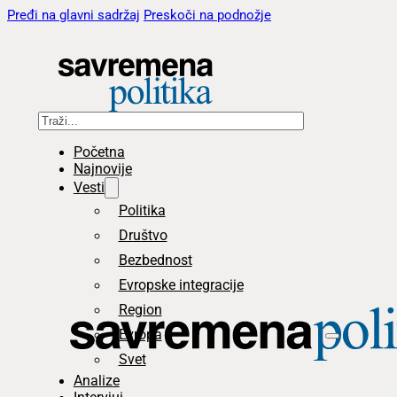
Pređi na glavni sadržaj
Preskoči na podnožje
Pretraga
Početna
Najnovije
Vesti
Politika
Društvo
Bezbednost
Evropske integracije
Region
Evropa
Svet
Analize