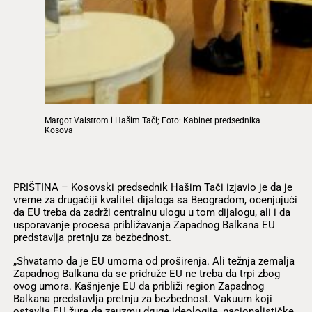
Margot Valstrom i Hašim Tači; Foto: Kabinet predsednika
Kosova
PRIŠTINA – Kosovski predsednik Hašim Tači izjavio je da je
vreme za drugačiji kvalitet dijaloga sa Beogradom, ocenjujući
da EU treba da zadrži centralnu ulogu u tom dijalogu, ali i da
usporavanje procesa približavanja Zapadnog Balkana EU
predstavlja pretnju za bezbednost.
„Shvatamo da je EU umorna od proširenja. Ali težnja zemalja
Zapadnog Balkana da se pridruže EU ne treba da trpi zbog
ovog umora. Kašnjenje EU da približi region Zapadnog
Balkana predstavlja pretnju za bezbednost. Vakuum koji
ostavlja EU žure da zauzmu druge ideologije, nacionalističke