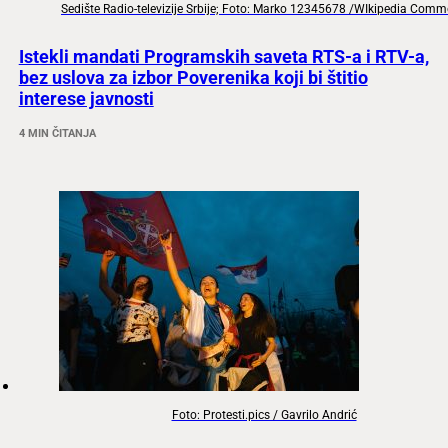
Sedište Radio-televizije Srbije; Foto: Marko 12345678 /WIkipedia Com
Istekli mandati Programskih saveta RTS-a i RTV-a,
bez uslova za izbor Poverenika koji bi štitio
interese javnosti
4 MIN ČITANJA
Foto: Protesti.pics / Gavrilo Andrić