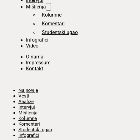
Intervjui
Mišljenja
Kolumne
Komentari
Studentski ugao
Infografici
Video
O nama
Impressum
Kontakt
Početna
Najnovije
Vesti
Analize
Intervjui
Mišljenja
Kolumne
Komentari
Studentski ugao
Infografici