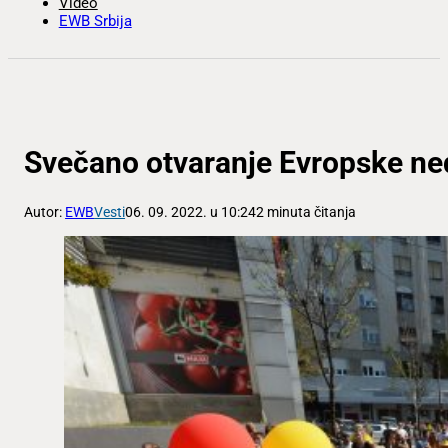
Video
EWB Srbija
Svečano otvaranje Evropske ne
Autor:
EWB
Vesti
06. 09. 2022. u 10:24
2 minuta čitanja