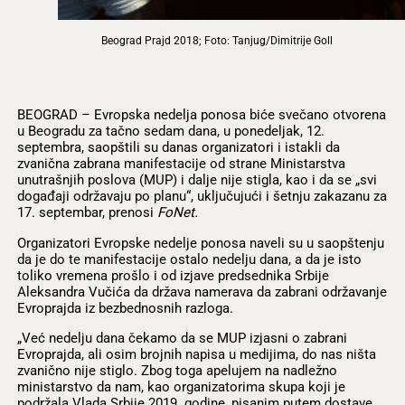
Beograd Prajd 2018; Foto: Tanjug/Dimitrije Goll
BEOGRAD – Evropska nedelja ponosa biće svečano otvorena
u Beogradu za tačno sedam dana, u ponedeljak, 12.
septembra, saopštili su danas organizatori i istakli da
zvanična zabrana manifestacije od strane Ministarstva
unutrašnjih poslova (MUP) i dalje nije stigla, kao i da se „svi
događaji održavaju po planu“, uključujući i šetnju zakazanu za
17. septembar, prenosi
FoNet.
Organizatori Evropske nedelje ponosa naveli su u saopštenju
da je do te manifestacije ostalo nedelju dana, a da je isto
toliko vremena prošlo i od izjave predsednika Srbije
Aleksandra Vučića da država namerava da zabrani održavanje
Evroprajda iz bezbednosnih razloga.
„Već nedelju dana čekamo da se MUP izjasni o zabrani
Evroprajda, ali osim brojnih napisa u medijima, do nas ništa
zvanično nije stiglo. Zbog toga apelujem na nadležno
ministarstvo da nam, kao organizatorima skupa koji je
podržala Vlada Srbije 2019. godine, pisanim putem dostave