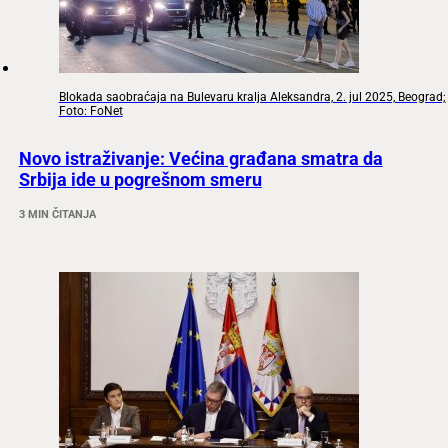
Blokada saobraćaja na Bulevaru kralja Aleksandra, 2. jul 2025, Beograd;
Foto: FoNet
Novo istraživanje: Većina građana smatra da
Srbija ide u pogrešnom smeru
3 MIN ČITANJA