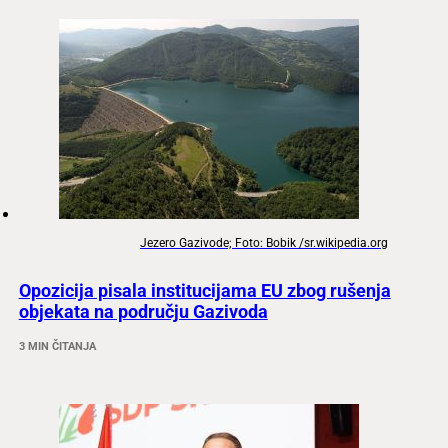
Jezero Gazivode; Foto: Bobik /sr.wikipedia.org
Opozicija pisala institucijama EU zbog rušenja
objekata na području Gazivoda
3 MIN ČITANJA