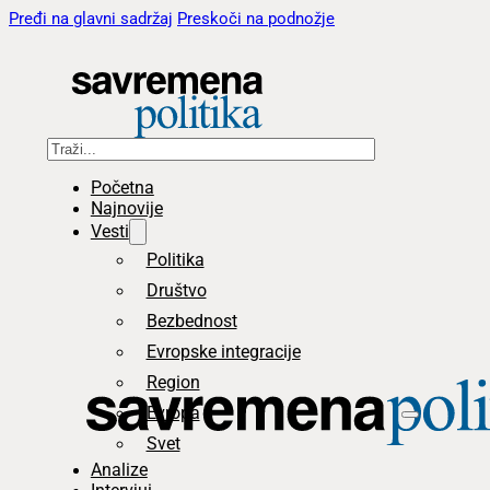
Pređi na glavni sadržaj
Preskoči na podnožje
Pretraga
Početna
Najnovije
Vesti
Politika
Društvo
Bezbednost
Evropske integracije
Region
Evropa
Svet
Analize