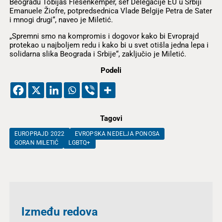
Beogradu Tobijas Flesenkemper, šef Delegacije EU u Srbiji
Emanuele Žiofre, potpredsednica Vlade Belgije Petra de Sater
i mnogi drugi“, naveo je Miletić.
„Spremni smo na kompromis i dogovor kako bi Evroprajd
protekao u najboljem redu i kako bi u svet otišla jedna lepa i
solidarna slika Beograda i Srbije“, zaključio je Miletić.
Podeli
Tagovi
EUROPRAJD 2022
EVROPSKA NEDELJA PONOSA
GORAN MILETIĆ
LGBTQ+
Između redova