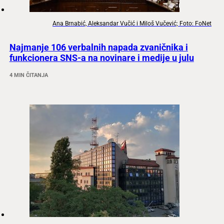
Ana Brnabić, Aleksandar Vučić i Miloš Vučević; Foto: FoNet
Najmanje 106 verbalnih napada zvaničnika i
funkcionera SNS-a na novinare i medije u julu
4 MIN ČITANJA