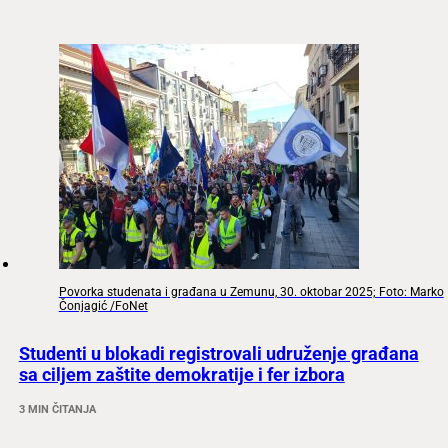
Povorka studenata i građana u Zemunu, 30. oktobar 2025; Foto: Marko
Čonjagić /FoNet
Studenti u blokadi registrovali udruženje građana
sa ciljem zaštite demokratije i fer izbora
3 MIN ČITANJA