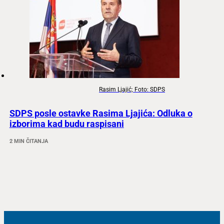
Rasim Ljajić; Foto: SDPS
SDPS posle ostavke Rasima Ljajića: Odluka o
izborima kad budu raspisani
2 MIN ČITANJA