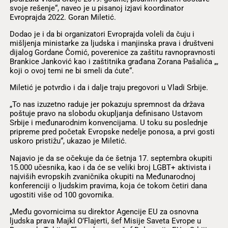
svoje rešenje“, naveo je u pisanoj izjavi koordinator
Evroprajda 2022. Goran Miletić.
Dodao je i da bi organizatori Evroprajda voleli da čuju i
mišljenja ministarke za ljudska i manjinska prava i društveni
dijalog Gordane Čomić, poverenice za zaštitu ravnopravnosti
Brankice Janković kao i zaštitnika građana Zorana Pašalića „,
koji o ovoj temi ne bi smeli da ćute“.
Miletić je potvrdio i da i dalje traju pregovori u Vladi Srbije.
„To nas izuzetno raduje jer pokazuju spremnost da država
poštuje pravo na slobodu okupljanja definisano Ustavom
Srbije i međunarodnim konvencijama. U toku su poslednje
pripreme pred početak Evropske nedelje ponosa, a prvi gosti
uskoro pristižu“, ukazao je Miletić.
Najavio je da se očekuje da će šetnja 17. septembra okupiti
15.000 učesnika, kao i da će se veliki broj LGBT+ aktivista i
najviših evropskih zvaničnika okupiti na Međunarodnoj
konferenciji o ljudskim pravima, koja će tokom četiri dana
ugostiti više od 100 govornika.
„Među govornicima su direktor Agencije EU za osnovna
ljudska prava Majkl O’Flajerti, šef Misije Saveta Evrope u