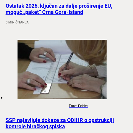
Ostatak 2026. ključan za dalje proširenje EU,
moguć „paket“ Crna Gora-Island
3 MIN ČITANJA
Foto: FoNet
SSP najavljuje dokaze za ODIHR o opstrukciji
kontrole biračkog spiska