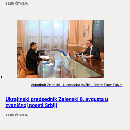
2 MIN ČITANJA
Volodimir Zelenski i Aleksandar Vučić u Odesi; Foto: FoNet
Ukrajinski predsednik Zelenski 8. avgusta u
zvaničnoj poseti Srbiji
1 MIN ČITANJA