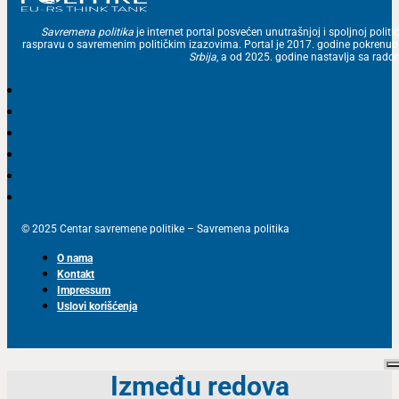
Savremena politika
je internet portal posvećen unutrašnjoj i spoljnoj politic
raspravu o savremenim političkim izazovima. Portal je 2017. godine pokrenu
Srbija
, a od 2025. godine nastavlja sa ra
© 2025 Centar savremene politike – Savremena politika
O nama
Kontakt
Impressum
Uslovi korišćenja
Između redova