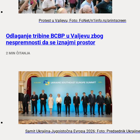
Protest u Valjevu; Foto: FoNet/n1info.rs/printscreen
Odlaganje tribine BCBP u Valjevu zbog
nespremnosti da se iznajmi prostor
2 MIN ČITANJA
Samit Ukrajina-Jugoistočna Evropa 2026; Foto: Predsednik Ukrajine