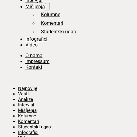
Intervjui
Mišljenja
Kolumne
Komentari
Studentski ugao
Infografici
Video
O nama
Impressum
Kontakt
Početna
Najnovije
Vesti
Analize
Intervjui
Mišljenja
Kolumne
Komentari
Studentski ugao
Infografici