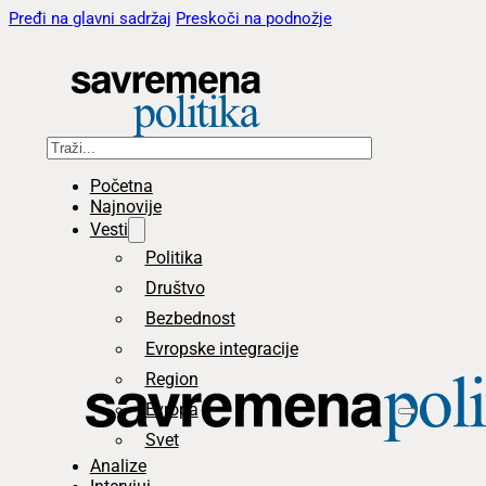
Pređi na glavni sadržaj
Preskoči na podnožje
Pretraga
Početna
Najnovije
Vesti
Politika
Društvo
Bezbednost
Evropske integracije
Region
Evropa
Svet
Analize