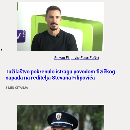
Stevan Filipović; Foto: FoNet
Tužilaštvo pokrenulo istragu povodom fizičkog
napada na reditelja Stevana Filipovića
3 MIN ČITANJA