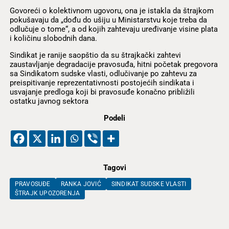
Govoreći o kolektivnom ugovoru, ona je istakla da štrajkom
pokušavaju da „dođu do ušiju u Ministarstvu koje treba da
odlučuje o tome“, a od kojih zahtevaju uređivanje visine plata
i količinu slobodnih dana.
Sindikat je ranije saopštio da su štrajkački zahtevi
zaustavljanje degradacije pravosuđa, hitni početak pregovora
sa Sindikatom sudske vlasti, odlučivanje po zahtevu za
preispitivanje reprezentativnosti postojećih sindikata i
usvajanje predloga koji bi pravosuđe konačno približili
ostatku javnog sektora
Podeli
Tagovi
PRAVOSUĐE
RANKA JOVIĆ
SINDIKAT SUDSKE VLASTI
ŠTRAJK UPOZORENJA