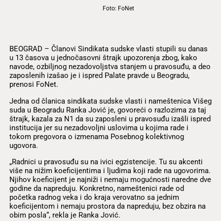
Foto: FoNet
BEOGRAD – Članovi Sindikata sudske vlasti stupili su danas
u 13 časova u jednočasovni štrajk upozorenja zbog, kako
navode, ozbiljnog nezadovoljstva stanjem u pravosuđu, a deo
zaposlenih izašao je i ispred Palate pravde u Beogradu,
prenosi FoNet.
Jedna od članica sindikata sudske vlasti i nameštenica Višeg
suda u Beogradu Ranka Jović je, govoreći o razlozima za taj
štrajk, kazala za N1 da su zaposleni u pravosuđu izašli ispred
institucija jer su nezadovoljni uslovima u kojima rade i
tokom pregovora o izmenama Posebnog kolektivnog
ugovora.
„Radnici u pravosuđu su na ivici egzistencije. Tu su akcenti
više na nižim koeficijentima i ljudima koji rade na ugovorima.
Njihov koeficijent je najniži i nemaju mogućnosti naredne dve
godine da napreduju. Konkretno, nameštenici rade od
početka radnog veka i do kraja verovatno sa jednim
koeficijentom i nemaju prostora da napreduju, bez obzira na
obim posla“, rekla je Ranka Jović.