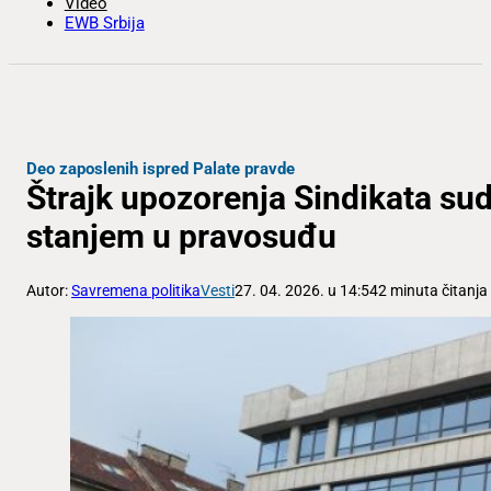
Video
EWB Srbija
Deo zaposlenih ispred Palate pravde
Štrajk upozorenja Sindikata sud
stanjem u pravosuđu
Autor:
Savremena politika
Vesti
27. 04. 2026. u 14:54
2 minuta čitanja