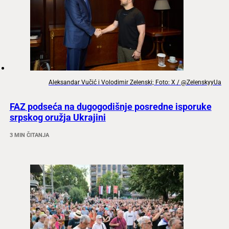
Aleksandar Vučić i Volodimir Zelenski; Foto: X / @ZelenskyyUa
FAZ podseća na dugogodišnje posredne isporuke
srpskog oružja Ukrajini
3 MIN ČITANJA