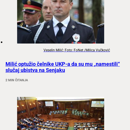
Veselin Milić; Foto: FoNet /Milica Vučković
Milić optužio čelnike UKP-a da su mu „namestili“
slučaj ubistva na Senjaku
2 MIN ČITANJA