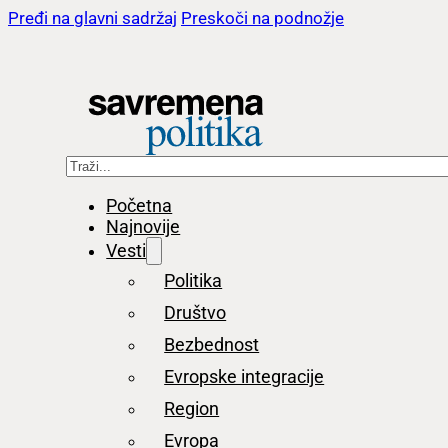
Pređi na glavni sadržaj
Preskoči na podnožje
Pretraga
Početna
Najnovije
Vesti
Politika
Društvo
Bezbednost
Evropske integracije
Region
Evropa