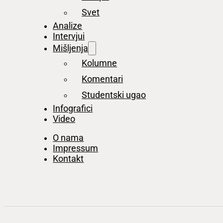
Svet
Analize
Intervjui
Mišljenja
Kolumne
Komentari
Studentski ugao
Infografici
Video
O nama
Impressum
Kontakt