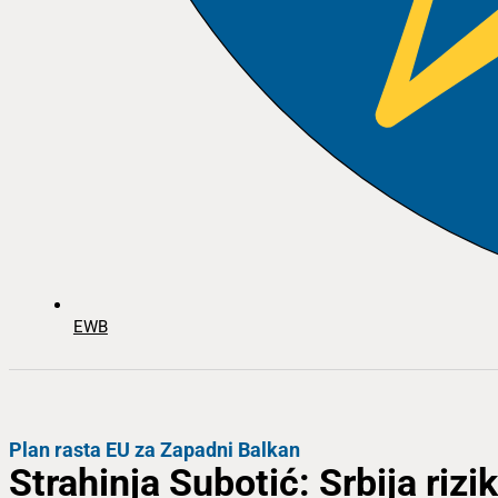
EWB
Plan rasta EU za Zapadni Balkan
Strahinja Subotić: Srbija rizi