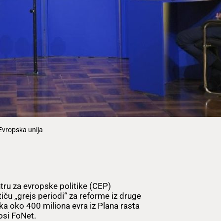
 Evropska unija
ru za evropske politike (CEP)
tiču „grejs periodi“ za reforme iz druge
tka oko 400 miliona evra iz Plana rasta
osi FoNet.