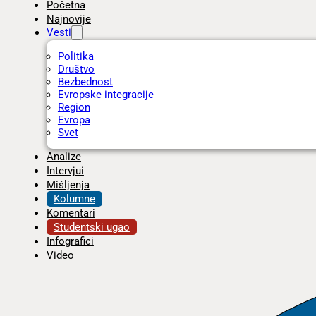
Početna
Najnovije
Vesti
Politika
Društvo
Bezbednost
Evropske integracije
Region
Evropa
Svet
Analize
Intervjui
Mišljenja
Kolumne
Komentari
Studentski ugao
Infografici
Video