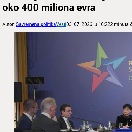
oko 400 miliona evra
Autor:
Savremena politika
Vesti
03. 07. 2026. u 10:22
2 minuta č