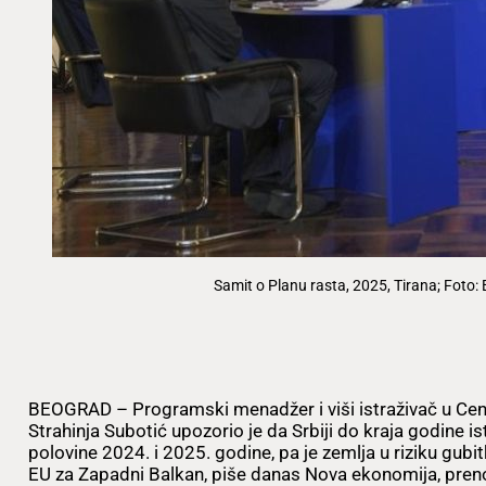
Samit o Planu rasta, 2025, Tirana; Foto:
BEOGRAD – Programski menadžer i viši istraživač u Cent
Strahinja Subotić upozorio je da Srbiji do kraja godine is
polovine 2024. i 2025. godine, pa je zemlja u riziku gubi
EU za Zapadni Balkan, piše danas Nova ekonomija, pren