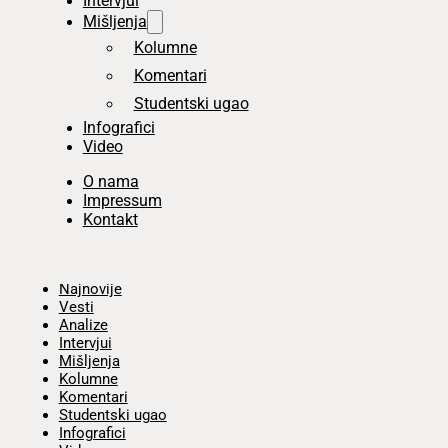
Intervjui
Mišljenja
Kolumne
Komentari
Studentski ugao
Infografici
Video
O nama
Impressum
Kontakt
Početna
Najnovije
Vesti
Analize
Intervjui
Mišljenja
Kolumne
Komentari
Studentski ugao
Infografici