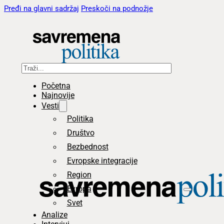
Pređi na glavni sadržaj
Preskoči na podnožje
Pretraga
Početna
Najnovije
Vesti
Politika
Društvo
Bezbednost
Evropske integracije
Region
Evropa
Svet
Analize