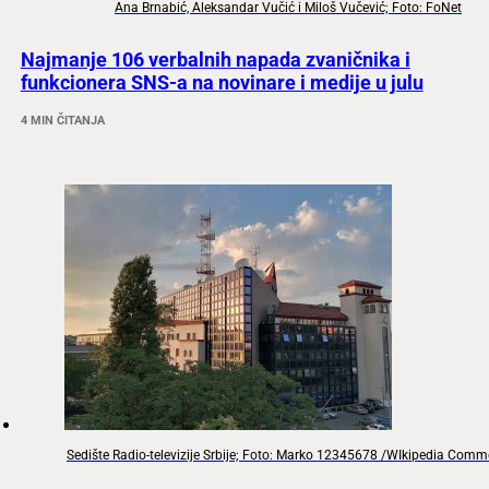
Ana Brnabić, Aleksandar Vučić i Miloš Vučević; Foto: FoNet
Najmanje 106 verbalnih napada zvaničnika i
funkcionera SNS-a na novinare i medije u julu
4 MIN ČITANJA
Sedište Radio-televizije Srbije; Foto: Marko 12345678 /WIkipedia Com