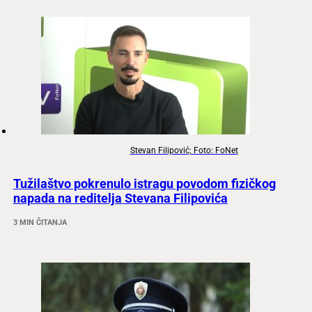
Stevan Filipović; Foto: FoNet
Tužilaštvo pokrenulo istragu povodom fizičkog
napada na reditelja Stevana Filipovića
3 MIN ČITANJA