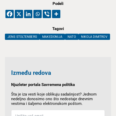
Podeli
Tagovi
JENS STOLTENBERG
MAKEDONIJA
NATO
NIKOLA DIMITROV
Između redova
Njuzleter portala Savremena politika
Šta je iza vesti koje oblikuju sadašnjost? Jednom
nedeljno donosimo ono što nedostaje dnevnim
vestima i šaljemo elektronskom poštom.