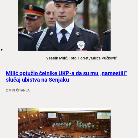
Veselin Milić; Foto: FoNet /Milica Vučković
Milić optužio čelnike UKP-a da su mu „namestili“
slučaj ubistva na Senjaku
2 MIN ČITANJA