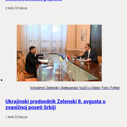
2 MIN ČITANJA
Volodimir Zelenski i Aleksandar Vučić u Odesi; Foto: FoNet
Ukrajinski predsednik Zelenski 8. avgusta u
zvaničnoj poseti Srbiji
1 MIN ČITANJA