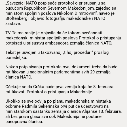
„Saveznici NATO potpisaće protokol o pristupanju sa
budućom Republikom Severnom Makedonijom, zajedno sa
ministom spoljnih poslova Nikolom Dimitrovim“, naveo je
Stoltenberg i objavio fotografiju makedonske i NATO
zastave.
TV Telma ranije je objavila da će tokom svečanosti
makedonski ministar spoljnih poslova Protokol o pristupanju
potpisati u prisustvu ambasadora zemalja-članica NATO.
Tekst je usvojen u takozvanoj „tihoj proceduri“ prošlog
ponedeljka.
Nakon potpisivanja protokola ovaj dokument treba da bude
ratifikovan u nacionalnim parlamentima svih 29 zemalja
članica NATO.
Očekuje se da Grčka bude prva zemlja koja će 8. februara
ratifikovati Protokol o pristupanju Makedonije.
Ukoliko se sve odvija po planu, makedonska ministarka
odbrane Radmila Šekerinska prvi put će učestvovati na
ministarskom sastanku zemalja članica Alijanse 13. februara,
ali bez prava glasa sve dok Makedonija ne postane
punopravna članica.