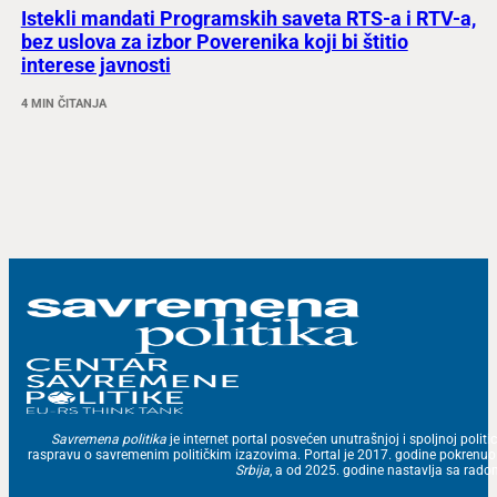
Istekli mandati Programskih saveta RTS-a i RTV-a,
bez uslova za izbor Poverenika koji bi štitio
interese javnosti
4 MIN ČITANJA
Savremena politika
je internet portal posvećen unutrašnjoj i spoljnoj politic
raspravu o savremenim političkim izazovima. Portal je 2017. godine pokrenu
Srbija
, a od 2025. godine nastavlja sa ra