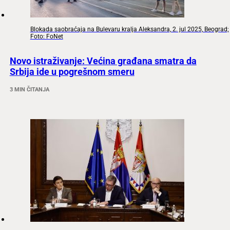
Blokada saobraćaja na Bulevaru kralja Aleksandra, 2. jul 2025, Beograd;
Foto: FoNet
Novo istraživanje: Većina građana smatra da
Srbija ide u pogrešnom smeru
3 MIN ČITANJA