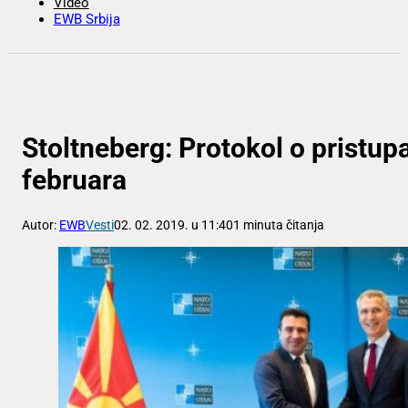
Video
EWB Srbija
Stoltneberg: Protokol o pristu
februara
Autor:
EWB
Vesti
02. 02. 2019. u 11:40
1 minuta čitanja