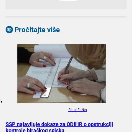
Pročitajte više
Foto: FoNet
SSP najavljuje dokaze za ODIHR o opstrukciji
kontrole biračkog spiska