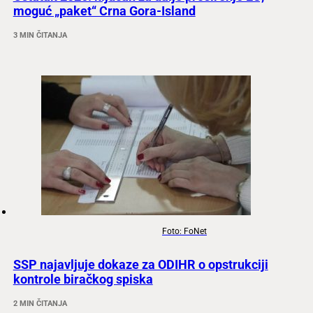
moguć „paket“ Crna Gora-Island
3 MIN ČITANJA
Foto: FoNet
SSP najavljuje dokaze za ODIHR o opstrukciji
kontrole biračkog spiska
2 MIN ČITANJA