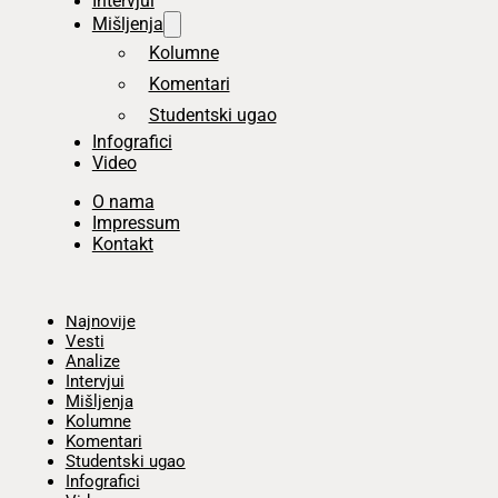
Intervjui
Mišljenja
Kolumne
Komentari
Studentski ugao
Infografici
Video
O nama
Impressum
Kontakt
Početna
Najnovije
Vesti
Analize
Intervjui
Mišljenja
Kolumne
Komentari
Studentski ugao
Infografici