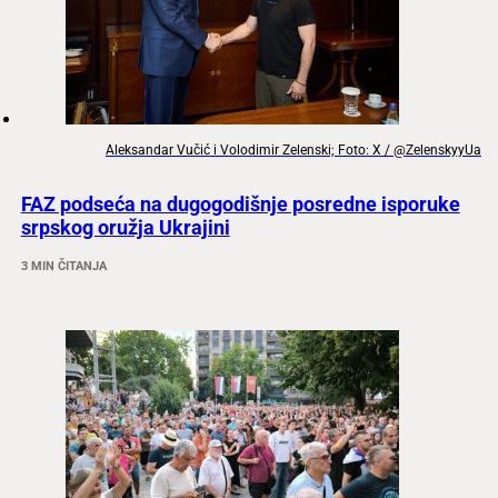
Aleksandar Vučić i Volodimir Zelenski; Foto: X / @ZelenskyyUa
FAZ podseća na dugogodišnje posredne isporuke
srpskog oružja Ukrajini
3 MIN ČITANJA