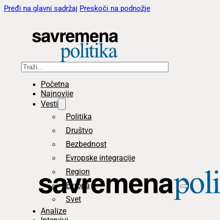
Pređi na glavni sadržaj
Preskoči na podnožje
Pretraga
Početna
Najnovije
Vesti
Politika
Društvo
Bezbednost
Evropske integracije
Region
Evropa
Svet
Analize