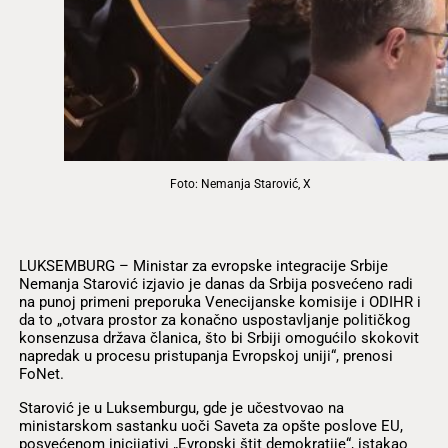
Foto: Nemanja Starović, X
LUKSEMBURG – Ministar za evropske integracije Srbije
Nemanja Starović izjavio je danas da Srbija posvećeno radi
na punoj primeni preporuka Venecijanske komisije i ODIHR i
da to „otvara prostor za konačno uspostavljanje političkog
konsenzusa država članica, što bi Srbiji omogućilo skokovit
napredak u procesu pristupanja Evropskoj uniji“, prenosi
FoNet.
Starović je u Luksemburgu, gde je učestvovao na
ministarskom sastanku uoči Saveta za opšte poslove EU,
posvećenom inicijativi „Evropski štit demokratije“, istakao