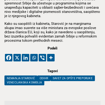
spremnost Srbije da učestvuje u programima kojima se
unapređuju kapaciteti u oblasti sajber-bezbednosti i uvećava
nivo medijske i digitalne pismenosti stanovništva, saopšteno
je iz njegovog kabineta.
Kako su saopštili iz kabineta, Starović je na marginama
skupa imao susrete sa više ministara za evropske poslove
država članica EU, koji su, kako je navedeno u saopštenju,
bez izuzetka pohvalili evidentan zamah Srbije u reformskim
procesima tokom prethodnih meseci.
Podeli
Tagovi
NEMANJA STAROVIĆ
ODIHR
SAVET ZA OPŠTE PREPORUKE
VENECIJANSKA KOMISIJA