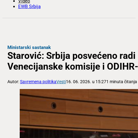
Video
EWB Srbija
Ministarski sastanak
Starović: Srbija posvećeno rad
Venecijanske komisije i ODIHR
Autor:
Savremena politika
Vesti
16. 06. 2026. u 15:27
1 minuta čitanja