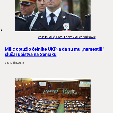
Veselin Milić; Foto: FoNet /Milica Vučković
Milić optužio čelnike UKP-a da su mu „namestili“
slučaj ubistva na Senjaku
2 MIN ČITANJA