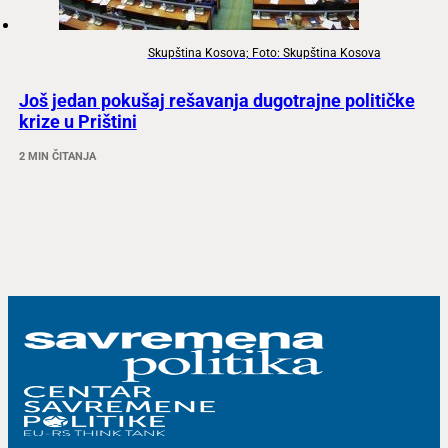
Skupština Kosova; Foto: Skupština Kosova
Još jedan pokušaj rešavanja dugotrajne političke
krize u Prištini
2 MIN ČITANJA