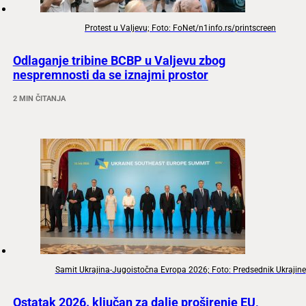
Protest u Valjevu; Foto: FoNet/n1info.rs/printscreen
Odlaganje tribine BCBP u Valjevu zbog
nespremnosti da se iznajmi prostor
2 MIN ČITANJA
Samit Ukrajina-Jugoistočna Evropa 2026; Foto: Predsednik Ukrajine
Ostatak 2026. ključan za dalje proširenje EU,