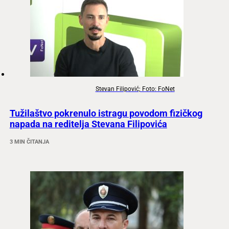
Stevan Filipović; Foto: FoNet
Tužilaštvo pokrenulo istragu povodom fizičkog
napada na reditelja Stevana Filipovića
3 MIN ČITANJA