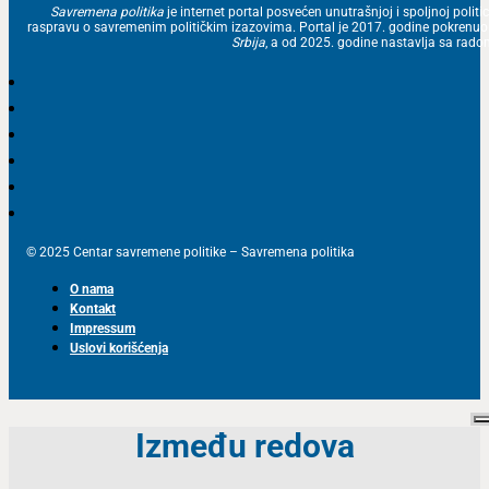
Savremena politika
je internet portal posvećen unutrašnjoj i spoljnoj politic
raspravu o savremenim političkim izazovima. Portal je 2017. godine pokrenu
Srbija
, a od 2025. godine nastavlja sa ra
© 2025 Centar savremene politike – Savremena politika
O nama
Kontakt
Impressum
Uslovi korišćenja
Između redova