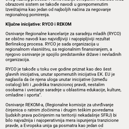
obrazovni sistem se takođe navodi u gorepomenutim
Izveštajima kao jedan od najboljih načina za negovanje
regionalnog pomirenja.
Ključne inicijative: RYCO i REKOM
Osnivanje Regionalne kancelarije za saradnju mladih (RYCO)
se obično navodi kao najvidljiviji i najopipljiviji rezultat
Berlinskog procesa. RYCO je sada organizacija u
regionalnom vlasništvu, sa regionalnim finansiranjem, a
njegovo osnivanje je spojilo predstavnike države i nevladinih
organizacija.
RYCO je takođe u toku ove godine priznat kao deo šest
glavnih inicijativa, unutar spomenutih inicijativa EK. EU je
naglasila da će njena uloga unutar inicijative (između
ostalog) biti i „podrška tranzicionoj pravdi, nestalim
osobama i uvećanje saradnje u oblastima edukacije, kulture,
omladine i sporta“.
Osnivanje REKOM-a, (Regionalne komisije za utvrđivanje
činjenica o ratnim zločinima i drugim teškim povredama
ljudskih prava počinjenim na teritoriji nekadašnje SFRJ) bi
bilo najvažnija i najoperativnija mera ispunjenja tranzicione
pravde, a Evropska unija ga posmatra kao jedan od