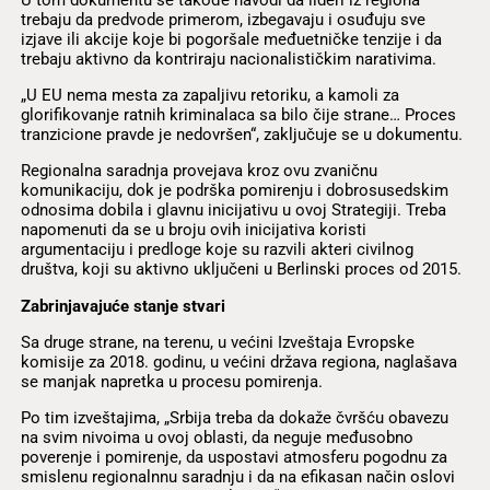
trebaju da predvode primerom, izbegavaju i osuđuju sve
izjave ili akcije koje bi pogoršale međuetničke tenzije i da
trebaju aktivno da kontriraju nacionalističkim narativima.
„U EU nema mesta za zapaljivu retoriku, a kamoli za
glorifikovanje ratnih kriminalaca sa bilo čije strane… Proces
tranzicione pravde je nedovršen“, zaključuje se u dokumentu.
Regionalna saradnja provejava kroz ovu zvaničnu
komunikaciju, dok je podrška pomirenju i dobrosusedskim
odnosima dobila i glavnu inicijativu u ovoj Strategiji. Treba
napomenuti da se u broju ovih inicijativa koristi
argumentaciju i predloge koje su razvili akteri civilnog
društva, koji su aktivno uključeni u Berlinski proces od 2015.
Zabrinjavajuće stanje stvari
Sa druge strane, na terenu, u većini Izveštaja Evropske
komisije za 2018. godinu, u većini država regiona, naglašava
se manjak napretka u procesu pomirenja.
Po tim izveštajima, „Srbija treba da dokaže čvršću obavezu
na svim nivoima u ovoj oblasti, da neguje međusobno
poverenje i pomirenje, da uspostavi atmosferu pogodnu za
smislenu regionalnnu saradnju i da na efikasan način oslovi