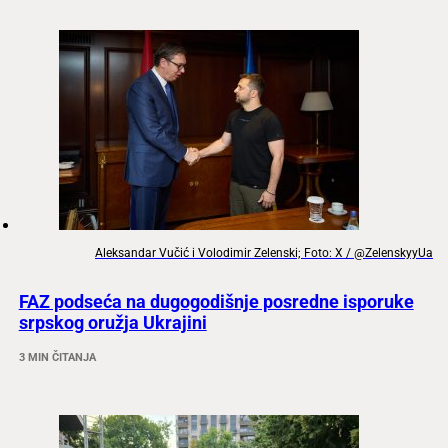
Aleksandar Vučić i Volodimir Zelenski; Foto: X / @ZelenskyyUa
FAZ podseća na dugogodišnje posredne isporuke
srpskog oružja Ukrajini
3 MIN ČITANJA