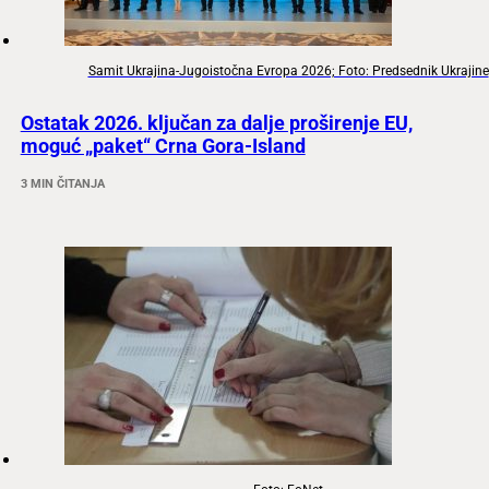
Samit Ukrajina-Jugoistočna Evropa 2026; Foto: Predsednik Ukrajine
Ostatak 2026. ključan za dalje proširenje EU,
moguć „paket“ Crna Gora-Island
3 MIN ČITANJA