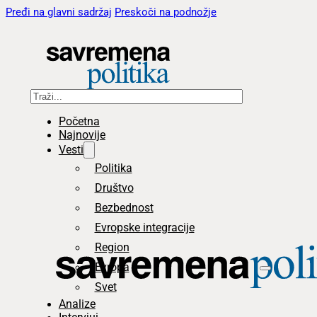
Pređi na glavni sadržaj
Preskoči na podnožje
Pretraga
Početna
Najnovije
Vesti
Politika
Društvo
Bezbednost
Evropske integracije
Region
Evropa
Svet
Analize