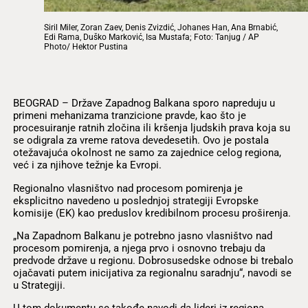
Siril Miler, Zoran Zaev, Denis Zvizdić, Johanes Han, Ana Brnabić,
Edi Rama, Duško Marković, Isa Mustafa; Foto: Tanjug / AP
Photo/ Hektor Pustina
BEOGRAD – Države Zapadnog Balkana sporo napreduju u
primeni mehanizama tranzicione pravde, kao što je
procesuiranje ratnih zločina ili kršenja ljudskih prava koja su
se odigrala za vreme ratova devedesetih. Ovo je postala
otežavajuća okolnost ne samo za zajednice celog regiona,
već i za njihove težnje ka Evropi.
Regionalno vlasništvo nad procesom pomirenja je
eksplicitno navedeno u poslednjoj strategiji Evropske
komisije (EK) kao preduslov kredibilnom procesu proširenja.
„Na Zapadnom Balkanu je potrebno jasno vlasništvo nad
procesom pomirenja, a njega prvo i osnovno trebaju da
predvode države u regionu. Dobrosusedske odnose bi trebalo
ojačavati putem inicijativa za regionalnu saradnju“, navodi se
u Strategiji.
U tom dokumentu se takođe navodi da lideri iz regiona