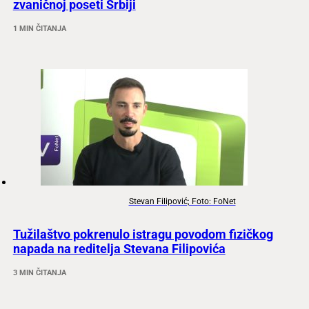
zvaničnoj poseti Srbiji
1 MIN ČITANJA
Stevan Filipović; Foto: FoNet
Tužilaštvo pokrenulo istragu povodom fizičkog
napada na reditelja Stevana Filipovića
3 MIN ČITANJA