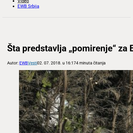
Video
EWB Srbija
Šta predstavlja „pomirenje“ za
Autor:
EWB
Vesti
02. 07. 2018. u 16:17
4 minuta čitanja