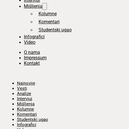
Intervjui
Mišljenja
Kolumne
Komentari
Studentski ugao
Infografici
Video
O nama
Impressum
Kontakt
Početna
Najnovije
Vesti
Analize
Intervjui
Mišljenja
Kolumne
Komentari
Studentski ugao
Infografici