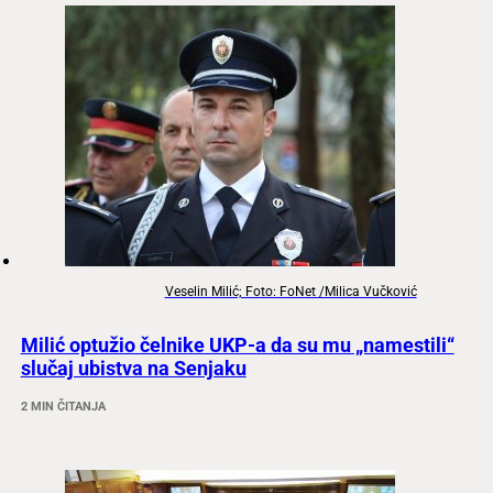
Veselin Milić; Foto: FoNet /Milica Vučković
Milić optužio čelnike UKP-a da su mu „namestili“
slučaj ubistva na Senjaku
2 MIN ČITANJA