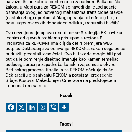
najvažnijih indikatora pomirenja na zapadnom Balkanu. Na
žalost, u Mapi puta za REKOM se navodi da je „odlaganje
osnivanja ovog jedinstvenog mehanizma tranzicione pravde
(nastalo zbog) oportunističkog opiranja određenog broja
post-jugoslovenskih donosioca odluka , trenutnih i bivših“.
Ova nevoljnost je upravo ono čime se Strategija EK bavi kao
jednim od glavnih problema pristupanja regiona EU.
Inicijativa za REKOM-a ima cilj da četiri premijera WB6
potpišu Deklaraciju za osnivanje REKOM-a, nakon čega će se
pridružiti preostali zvaničnici. Ovo bi takođe moglo biti prvi
put da je pomirenje direktno imenuje kao kamen temeljac
budućeg saradnje zapadnobalkanskih zajednica u okviru
Berlinskog procesa. Koalicija za REKOM očekuje da će
Deklaraciju o osnivanju REKOM-a potpisati predsednici
Srbije, Kosova, Makedonije i Crne Gore na predstojećem
Londonskom samitu.
Podeli
Tagovi