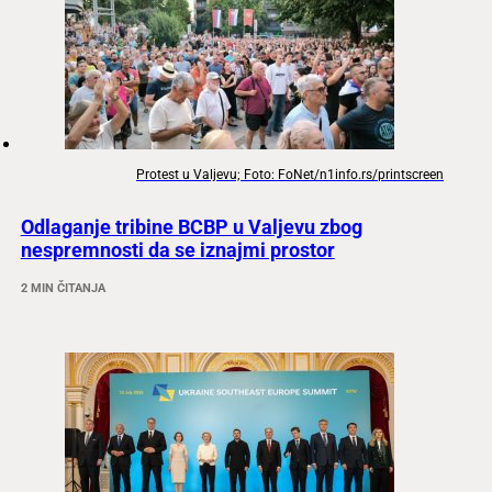
Protest u Valjevu; Foto: FoNet/n1info.rs/printscreen
Odlaganje tribine BCBP u Valjevu zbog
nespremnosti da se iznajmi prostor
2 MIN ČITANJA