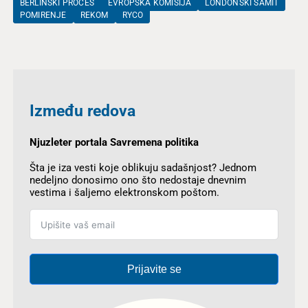
BERLINSKI PROCES
EVROPSKA KOMISIJA
LONDONSKI SAMIT
POMIRENJE
REKOM
RYCO
Između redova
Njuzleter portala Savremena politika
Šta je iza vesti koje oblikuju sadašnjost? Jednom
nedeljno donosimo ono što nedostaje dnevnim
vestima i šaljemo elektronskom poštom.
Prijavite se