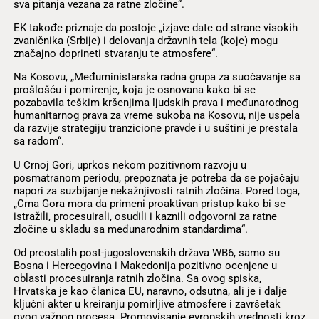
sva pitanja vezana za ratne zločine“.
EK takođe priznaje da postoje „izjave date od strane visokih
zvaničnika (Srbije) i delovanja državnih tela (koje) mogu
značajno doprineti stvaranju te atmosfere“.
Na Kosovu, „Međuministarska radna grupa za suočavanje sa
prošlošću i pomirenje, koja je osnovana kako bi se
pozabavila teškim kršenjima ljudskih prava i međunarodnog
humanitarnog prava za vreme sukoba na Kosovu, nije uspela
da razvije strategiju tranzicione pravde i u suštini je prestala
sa radom“.
U Crnoj Gori, uprkos nekom pozitivnom razvoju u
posmatranom periodu, prepoznata je potreba da se pojačaju
napori za suzbijanje nekažnjivosti ratnih zločina. Pored toga,
„Crna Gora mora da primeni proaktivan pristup kako bi se
istražili, procesuirali, osudili i kaznili odgovorni za ratne
zločine u skladu sa međunarodnim standardima“.
Od preostalih post-jugoslovenskih država WB6, samo su
Bosna i Hercegovina i Makedonija pozitivno ocenjene u
oblasti procesuiranja ratnih zločina. Sa ovog spiska,
Hrvatska je kao članica EU, naravno, odsutna, ali je i dalje
ključni akter u kreiranju pomirljive atmosfere i završetak
ovog važnog procesa. Promovisanje evropskih vrednosti kroz