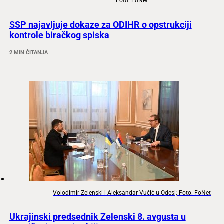
Foto: FoNet
SSP najavljuje dokaze za ODIHR o opstrukciji
kontrole biračkog spiska
2 MIN ČITANJA
Volodimir Zelenski i Aleksandar Vučić u Odesi; Foto: FoNet
Ukrajinski predsednik Zelenski 8. avgusta u