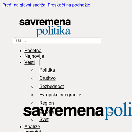
Pređi na glavni sadržaj
Preskoči na podnožje
Pretraga
Početna
Najnovije
Vesti
Politika
Društvo
Bezbednost
Evropske integracije
Region
Evropa
Svet
Analize