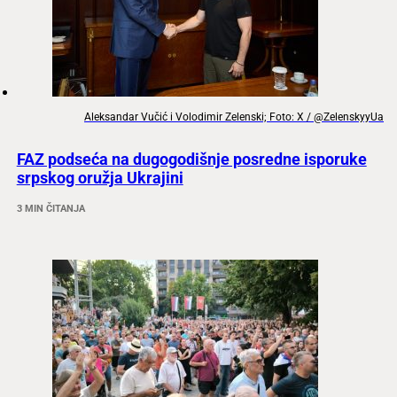
Aleksandar Vučić i Volodimir Zelenski; Foto: X / @ZelenskyyUa
FAZ podseća na dugogodišnje posredne isporuke
srpskog oružja Ukrajini
3 MIN ČITANJA