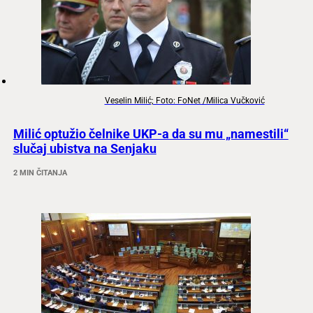
Veselin Milić; Foto: FoNet /Milica Vučković
Milić optužio čelnike UKP-a da su mu „namestili“
slučaj ubistva na Senjaku
2 MIN ČITANJA