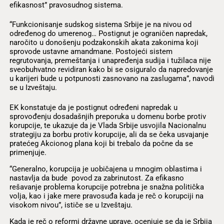
efikasnost” pravosudnog sistema.
“Funkcionisanje sudskog sistema Srbije je na nivou od
određenog do umerenog… Postignut je ograničen napredak,
naročito u donošenju podzakonskih akata zakonima koji
sprovode ustavne amandmane. Postojeći sistem
regrutovanja, premeštanja i unapređenja sudija i tužilaca nije
sveobuhvatno revidiran kako bi se osiguralo da napredovanje
u karijeri bude u potpunosti zasnovano na zaslugama”, navodi
se u Izveštaju.
EK konstatuje da je postignut određeni napredak u
sprovođenju dosadašnjih preporuka u domenu borbe protiv
korupcije, te ukazuje da je Vlada Srbije usvojila Nacionalnu
strategiju za borbu protiv korupcije, ali da se čeka usvajanje
pratećeg Akcionog plana koji bi trebalo da počne da se
primenjuje.
“Generalno, korupcija je uobičajena u mnogim oblastima i
nastavlja da bude povod za zabrinutost. Za efikasno
rešavanje problema korupcije potrebna je snažna politička
volja, kao i jake mere pravosuđa kada je reč o korupciji na
visokom nivou”, ističe se u Izveštaju.
Kada je reč o reformi državne uprave, ocenjuje se da je Srbija