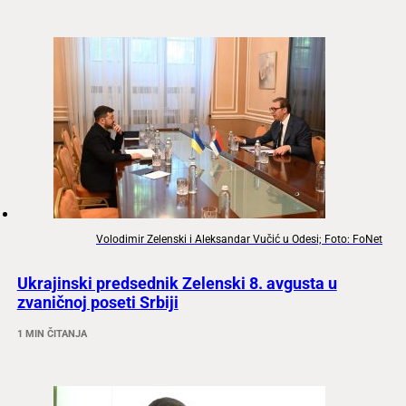
Volodimir Zelenski i Aleksandar Vučić u Odesi; Foto: FoNet
Ukrajinski predsednik Zelenski 8. avgusta u
zvaničnoj poseti Srbiji
1 MIN ČITANJA