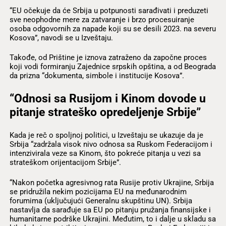
“EU očekuje da će Srbija u potpunosti sarađivati i preduzeti
sve neophodne mere za zatvaranje i brzo procesuiranje
osoba odgovornih za napade koji su se desili 2023. na severu
Kosova”, navodi se u Izveštaju.
Takođe, od Prištine je iznova zatraženo da započne proces
koji vodi formiranju Zajednice srpskih opština, a od Beograda
da prizna “dokumenta, simbole i institucije Kosova”.
“Odnosi sa Rusijom i Kinom dovode u
pitanje strateško opredeljenje Srbije”
Kada je reč o spoljnoj politici, u Izveštaju se ukazuje da je
Srbija “zadržala visok nivo odnosa sa Ruskom Federacijom i
intenzivirala veze sa Kinom, što pokreće pitanja u vezi sa
strateškom orijentacijom Srbije”.
“Nakon početka agresivnog rata Rusije protiv Ukrajine, Srbija
se pridružila nekim pozicijama EU na međunarodnim
forumima (uključujući Generalnu skupštinu UN). Srbija
nastavlja da sarađuje sa EU po pitanju pružanja finansijske i
humanitarne podrške Ukrajini. Međutim, to i dalje u skladu sa