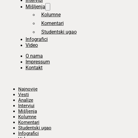
Intervjui
Mišljenja
Kolumne
Komentari
Studentski ugao
Infografici
Video
O nama
Impressum
Kontakt
Početna
Najnovije
Vesti
Analize
Intervjui
Mišljenja
Kolumne
Komentari
Studentski ugao
Infografici