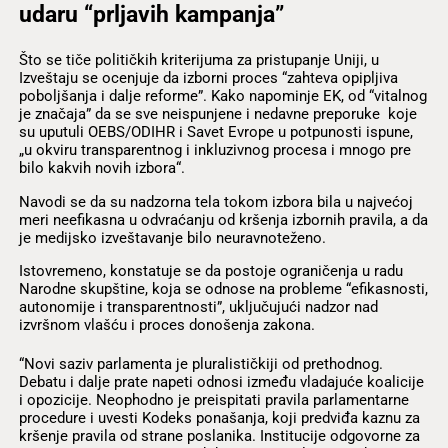
udaru “prljavih kampanja”
Što se tiče političkih kriterijuma za pristupanje Uniji, u
Izveštaju se ocenjuje da izborni proces “zahteva opipljiva
poboljšanja i dalje reforme”. Kako napominje EK, od “vitalnog
je značaja” da se sve neispunjene i nedavne preporuke koje
su uputuli OEBS/ODIHR i Savet Evrope u potpunosti ispune,
„u okviru transparentnog i inkluzivnog procesa i mnogo pre
bilo kakvih novih izbora“.
Navodi se da su nadzorna tela tokom izbora bila u najvećoj
meri neefikasna u odvraćanju od kršenja izbornih pravila, a da
je medijsko izveštavanje bilo neuravnoteženo.
Istovremeno, konstatuje se da postoje ograničenja u radu
Narodne skupštine, koja se odnose na probleme “efikasnosti,
autonomije i transparentnosti”, uključujući nadzor nad
izvršnom vlašću i proces donošenja zakona.
“Novi saziv parlamenta je pluralističkiji od prethodnog.
Debatu i dalje prate napeti odnosi između vladajuće koalicije
i opozicije. Neophodno je preispitati pravila parlamentarne
procedure i uvesti Kodeks ponašanja, koji predviđa kaznu za
kršenje pravila od strane poslanika. Institucije odgovorne za