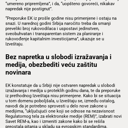
“umereno pripremljena”, i da, “uopšteno govoreći, nikakav
napredak nije postignut”.
“Preporuke EK iz prošle godine nisu primenjene i ostaju na
snazi. U narednoj godini Srbija naročito treba da smanji
preveliki broj rukovodilaca i uspostavi jedinstven,
sveobuhvatan i transparentan sistem za planiranje i
rukovođenje kapitalnim investicijama”, ukazuje se u
Izveštaju.
Bez napretka u slobodi izražavanja i
medija, obezbediti veću zaštitu
novinara
EK konstatuje da u Srbiji nije ostvaren napredak u slobodi
izražavanja i medija u proteklih godinu dana, te da preporuke
iz prethodnog Izveštaja nisu primenjene. Kako bi se situacija
u tom domenu poboljšala, u Izveštaju se, između ostalog,
navodi da je potrebno sprovesti u delo nove zakone u
medijima, “uključujući one koji se odnose na nezavisnost
Regulatornog tela za elektronske medije (REM)”, izabrati novi
Savet REM-a, kao i izmeniti zakone kako bi se rešila
preostala pitanja u skladu sa evropskim standardima.