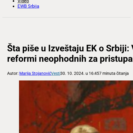
Video
EWB Srbija
Šta piše u Izveštaju EK o Srbiji
reformi neophodnih za pristupa
Autor:
Marija Stojanović
Vesti
30. 10. 2024. u 16:45
7 minuta čitanja