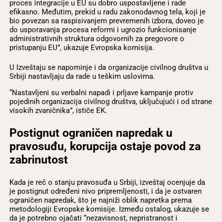
proces integracije u EU su dobro uspostavljene i rade
efikasno. Međutim, prekid u radu zakonodavnog tela, koji je
bio povezan sa raspisivanjem prevremenih izbora, doveo je
do usporavanja procesa reformi i ugrozio funkcionisanje
administrativnih struktura odgovornih za pregovore o
pristupanju EU”, ukazuje Evropska komisija.
U Izveštaju se napominje i da organizacije civilnog društva u
Srbiji nastavljaju da rade u teškim uslovima.
“Nastavljeni su verbalni napadi i prljave kampanje protiv
pojedinih organizacija civilnog društva, uključujući i od strane
visokih zvaničnika”, ističe EK.
Postignut ograničen napredak u
pravosuđu, korupcija ostaje povod za
zabrinutost
Kada je reč o stanju pravosuđa u Srbiji, izveštaj ocenjuje da
je postignut određeni nivo pripremljenosti, i da je ostvaren
ograničen napredak, što je najniži oblik napretka prema
metodologiji Evropske komisije. Između ostalog, ukazuje se
da je potrebno ojačati “nezavisnost, nepristranost i