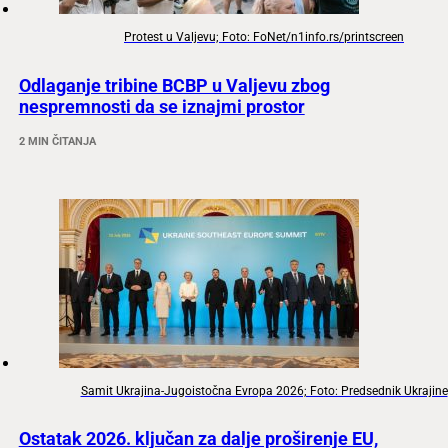
Protest u Valjevu; Foto: FoNet/n1info.rs/printscreen
Odlaganje tribine BCBP u Valjevu zbog
nespremnosti da se iznajmi prostor
2 MIN ČITANJA
Samit Ukrajina-Jugoistočna Evropa 2026; Foto: Predsednik Ukrajine
Ostatak 2026. ključan za dalje proširenje EU,