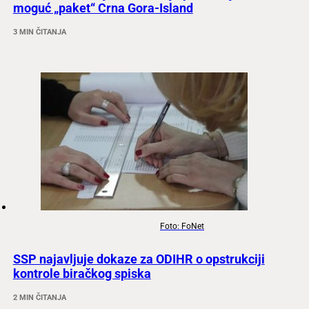
moguć „paket“ Crna Gora-Island
3 MIN ČITANJA
Foto: FoNet
SSP najavljuje dokaze za ODIHR o opstrukciji
kontrole biračkog spiska
2 MIN ČITANJA