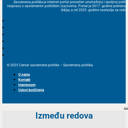
Savremena politika
je internet portal posvećen unutrašnjoj i spoljnoj politic
raspravu o savremenim političkim izazovima. Portal je 2017. godine pokrenu
Srbija
, a od 2025. godine nastavlja sa ra
© 2025 Centar savremene politike – Savremena politika
O nama
Kontakt
Impressum
Uslovi korišćenja
Između redova