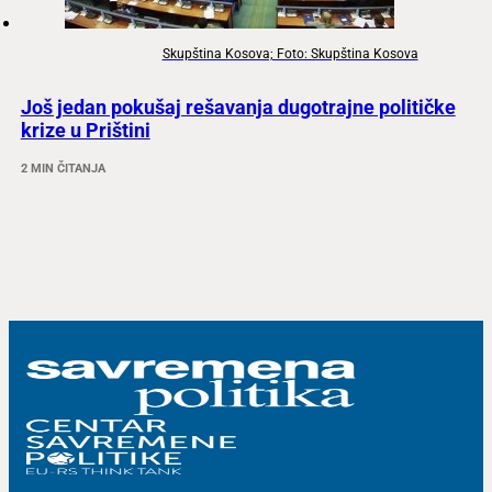
Skupština Kosova; Foto: Skupština Kosova
Još jedan pokušaj rešavanja dugotrajne političke
krize u Prištini
2 MIN ČITANJA