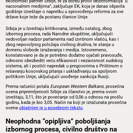
ekonomski partner Srbije, te za borbu protiv dezinformacija u
nacionalnim medijima”, zaključuje EK, koja je danas objavila
godišnje izveštaje o napretku u sprovođenju reforma za sve
države koje teže da postanu članice Unije.
Srbija je u Izveštaju kritikovana, između ostalog, zbog
izbornog procesa, rada Narodne skupštine, uključujući
nedovoljan nadzor parlamenta nad izvršnom vlašću, kao i
zbog nepovoljnog položaja civilnog društva, te stanja u
domenu slobode izražavanja i medija. Istovremeno,
konstatovano je da je potrebno dodatno ojačati pravosuđe,
odnosno obezbediti veću efikasnost i nezavisnost sudskog
sistema, ali i postići napredak u pregovorima s Prištinom o
rešavanju kosovskog pitanja i usklađivanju sa spoljnom
politikom Unije, uključujući uvođenje sankcija Rusiji.
Prema računici potala
European Western Balkans
, prosečna
ocena pripremljenosti Srbije za članstvo je, prema ovom
izveštaju, 3,11, što je povećanje od 0,06 u odnosu na prošlu
godinu, kada je bio 3,05. Način na koji je izračunata prosečna
ocena
objašnjen je u posebnom tekstu
.
Neophodna “opipljiva” poboljšanja
izbornog procesa, civilno društvo na