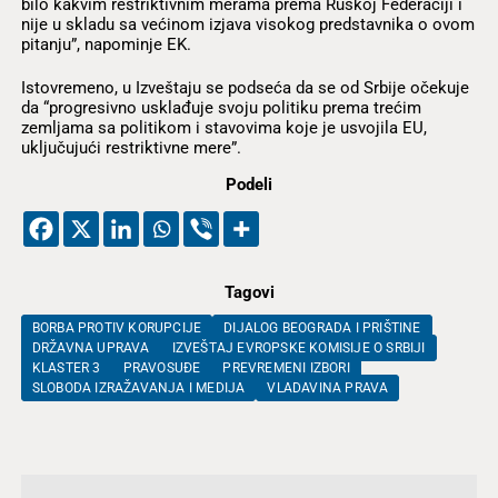
bilo kakvim restriktivnim merama prema Ruskoj Federaciji i
nije u skladu sa većinom izjava visokog predstavnika o ovom
pitanju”, napominje EK.
Istovremeno, u Izveštaju se podseća da se od Srbije očekuje
da “progresivno usklađuje svoju politiku prema trećim
zemljama sa politikom i stavovima koje je usvojila EU,
uključujući restriktivne mere”.
Podeli
Tagovi
BORBA PROTIV KORUPCIJE
DIJALOG BEOGRADA I PRIŠTINE
DRŽAVNA UPRAVA
IZVEŠTAJ EVROPSKE KOMISIJE O SRBIJI
KLASTER 3
PRAVOSUĐE
PREVREMENI IZBORI
SLOBODA IZRAŽAVANJA I MEDIJA
VLADAVINA PRAVA