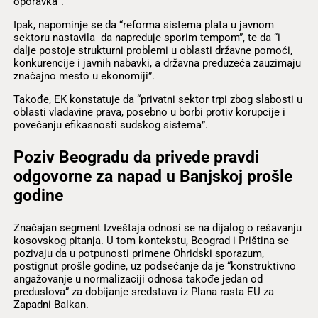
oporavka”.
Ipak, napominje se da “reforma sistema plata u javnom
sektoru nastavila da napreduje sporim tempom”, te da “i
dalje postoje strukturni problemi u oblasti državne pomoći,
konkurencije i javnih nabavki, a državna preduzeća zauzimaju
značajno mesto u ekonomiji”.
Takođe, EK konstatuje da “privatni sektor trpi zbog slabosti u
oblasti vladavine prava, posebno u borbi protiv korupcije i
povećanju efikasnosti sudskog sistema”.
Poziv Beogradu da privede pravdi
odgovorne za napad u Banjskoj prošle
godine
Značajan segment Izveštaja odnosi se na dijalog o rešavanju
kosovskog pitanja. U tom kontekstu, Beograd i Priština se
pozivaju da u potpunosti primene Ohridski sporazum,
postignut prošle godine, uz podsećanje da je “konstruktivno
angažovanje u normalizaciji odnosa takođe jedan od
preduslova” za dobijanje sredstava iz Plana rasta EU za
Zapadni Balkan.