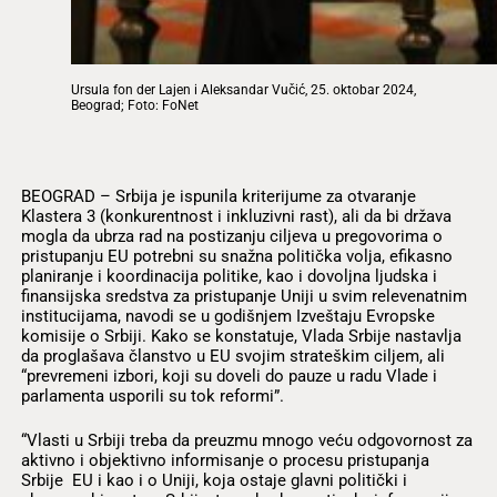
Ursula fon der Lajen i Aleksandar Vučić, 25. oktobar 2024,
Beograd; Foto: FoNet
BEOGRAD – Srbija je ispunila kriterijume za otvaranje
Klastera 3 (konkurentnost i inkluzivni rast), ali da bi država
mogla da ubrza rad na postizanju ciljeva u pregovorima o
pristupanju EU potrebni su snažna politička volja, efikasno
planiranje i koordinacija politike, kao i dovoljna ljudska i
finansijska sredstva za pristupanje Uniji u svim relevenatnim
institucijama, navodi se u godišnjem Izveštaju Evropske
komisije o Srbiji. Kako se konstatuje, Vlada Srbije nastavlja
da proglašava članstvo u EU svojim strateškim ciljem, ali
“prevremeni izbori, koji su doveli do pauze u radu Vlade i
parlamenta usporili su tok reformi”.
“Vlasti u Srbiji treba da preuzmu mnogo veću odgovornost za
aktivno i objektivno informisanje o procesu pristupanja
Srbije EU i kao i o Uniji, koja ostaje glavni politički i