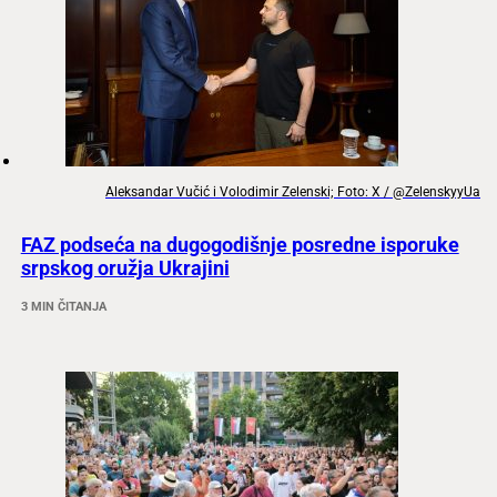
Aleksandar Vučić i Volodimir Zelenski; Foto: X / @ZelenskyyUa
FAZ podseća na dugogodišnje posredne isporuke
srpskog oružja Ukrajini
3 MIN ČITANJA