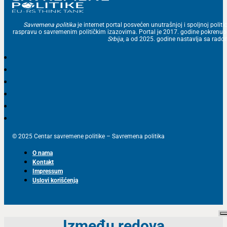
Savremena politika
je internet portal posvećen unutrašnjoj i spoljnoj politic
raspravu o savremenim političkim izazovima. Portal je 2017. godine pokrenu
Srbija
, a od 2025. godine nastavlja sa ra
© 2025 Centar savremene politike – Savremena politika
O nama
Kontakt
Impressum
Uslovi korišćenja
Između redova