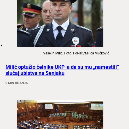
Veselin Milić; Foto: FoNet /Milica Vučković
Milić optužio čelnike UKP-a da su mu „namestili“
slučaj ubistva na Senjaku
2 MIN ČITANJA