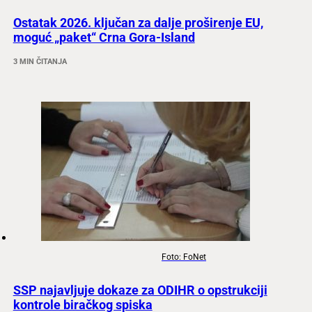
Ostatak 2026. ključan za dalje proširenje EU,
moguć „paket“ Crna Gora-Island
3 MIN ČITANJA
Foto: FoNet
SSP najavljuje dokaze za ODIHR o opstrukciji
kontrole biračkog spiska