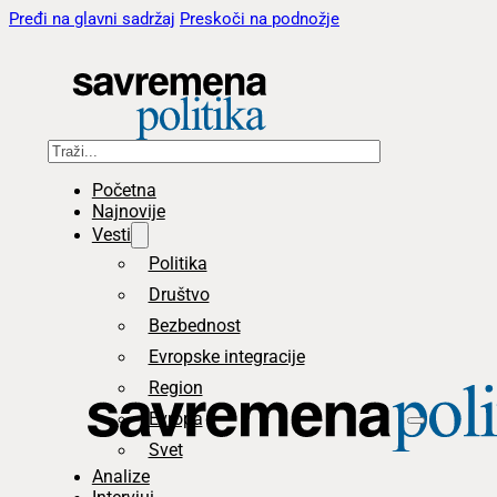
Pređi na glavni sadržaj
Preskoči na podnožje
Pretraga
Početna
Najnovije
Vesti
Politika
Društvo
Bezbednost
Evropske integracije
Region
Evropa
Svet
Analize