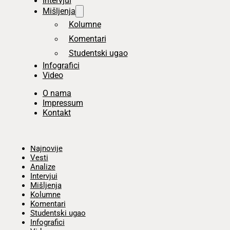
Intervjui
Mišljenja
Kolumne
Komentari
Studentski ugao
Infografici
Video
O nama
Impressum
Kontakt
Početna
Najnovije
Vesti
Analize
Intervjui
Mišljenja
Kolumne
Komentari
Studentski ugao
Infografici