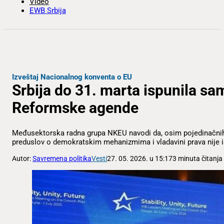
Video
EWB Srbija
Izveštaj Nacionalnog konventa o EU
Srbija do 31. marta ispunila sa
Reformske agende
Međusektorska radna grupa NKEU navodi da, osim pojedinačnih 
preduslov o demokratskim mehanizmima i vladavini prava nije i
Autor:
Savremena politika
Vesti
27. 05. 2026. u 15:17
3 minuta čitanja