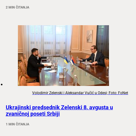
2 MIN ČITANJA
Volodimir Zelenski i Aleksandar Vučić u Odesi; Foto: FoNet
Ukrajinski predsednik Zelenski 8. avgusta u
zvaničnoj poseti Srbiji
1 MIN ČITANJA