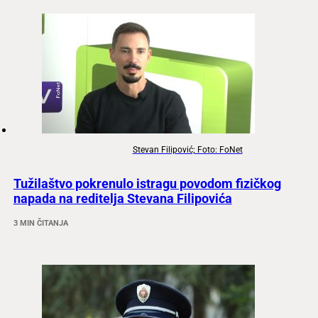
Stevan Filipović; Foto: FoNet
Tužilaštvo pokrenulo istragu povodom fizičkog
napada na reditelja Stevana Filipovića
3 MIN ČITANJA