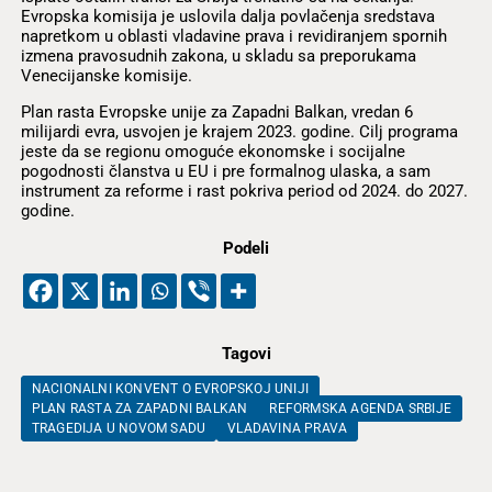
Evropska komisija je uslovila dalja povlačenja sredstava
napretkom u oblasti vladavine prava i revidiranjem spornih
izmena pravosudnih zakona, u skladu sa preporukama
Venecijanske komisije.
Plan rasta Evropske unije za Zapadni Balkan, vredan 6
milijardi evra, usvojen je krajem 2023. godine. Cilj programa
jeste da se regionu omoguće ekonomske i socijalne
pogodnosti članstva u EU i pre formalnog ulaska, a sam
instrument za reforme i rast pokriva period od 2024. do 2027.
godine.
Podeli
Tagovi
NACIONALNI KONVENT O EVROPSKOJ UNIJI
PLAN RASTA ZA ZAPADNI BALKAN
REFORMSKA AGENDA SRBIJE
TRAGEDIJA U NOVOM SADU
VLADAVINA PRAVA