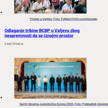
Protest u Valjevu; Foto: FoNet/n1info.rs/printscreen
Odlaganje tribine BCBP u Valjevu zbog
nespremnosti da se iznajmi prostor
2 MIN ČITANJA
Samit Ukrajina-Jugoistočna Evropa 2026; Foto: Predsednik Ukrajine