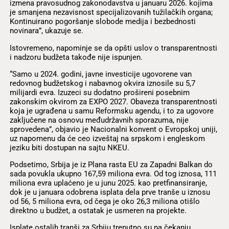
izmena pravosudnog zakonodavstva u januaru 2026. kojima
je smanjena nezavisnost specijalizovanih tužilačkih organa;
Kontinuirano pogoršanje slobode medija i bezbednosti
novinara”, ukazuje se.
Istovremeno, napominje se da opšti uslov o transparentnosti
i nadzoru budžeta takođe nije ispunjen.
“Samo u 2024. godini, javne investicije ugovorene van
redovnog budžetskog i nabavnog okvira iznosile su 5,7
milijardi evra. Izuzeci su dodatno prošireni posebnim
zakonskim okvirom za EXPO 2027. Obaveza transparentnosti
koja je ugrađena u samu Reformsku agendu, i to za ugovore
zaključene na osnovu međudržavnih sporazuma, nije
sprovedena”, objavio je Nacionalni konvent o Evropskoj uniji,
uz napomenu da će ceo izveštaj na srpskom i engleskom
jeziku biti dostupan na sajtu NKEU.
Podsetimo, Srbija je iz Plana rasta EU za Zapadni Balkan do
sada povukla ukupno 167,59 miliona evra. Od tog iznosa, 111
miliona evra uplaćeno je u junu 2025. kao pretfinansiranje,
dok je u januara odobrena isplata dela prve tranše u iznosu
od 56, 5 miliona evra, od čega je oko 26,3 miliona otišlo
direktno u budžet, a ostatak je usmeren na projekte.
Isplate ostalih tranši za Srbiju trenutno su na čekanju.