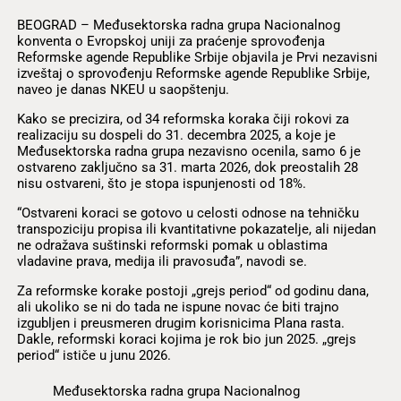
BEOGRAD – Međusektorska radna grupa Nacionalnog
konventa o Evropskoj uniji za praćenje sprovođenja
Reformske agende Republike Srbije objavila je Prvi nezavisni
izveštaj o sprovođenju Reformske agende Republike Srbije,
naveo je danas NKEU u saopštenju.
Kako se precizira, od 34 reformska koraka čiji rokovi za
realizaciju su dospeli do 31. decembra 2025, a koje je
Međusektorska radna grupa nezavisno ocenila, samo 6 je
ostvareno zaključno sa 31. marta 2026, dok preostalih 28
nisu ostvareni, što je stopa ispunjenosti od 18%.
“Ostvareni koraci se gotovo u celosti odnose na tehničku
transpoziciju propisa ili kvantitativne pokazatelje, ali nijedan
ne odražava suštinski reformski pomak u oblastima
vladavine prava, medija ili pravosuđa”, navodi se.
Za reformske korake postoji „grejs period“ od godinu dana,
ali ukoliko se ni do tada ne ispune novac će biti trajno
izgubljen i preusmeren drugim korisnicima Plana rasta.
Dakle, reformski koraci kojima je rok bio jun 2025. „grejs
period“ ističe u junu 2026.
Međusektorska radna grupa Nacionalnog