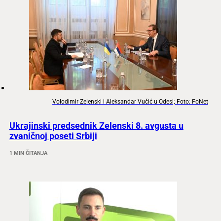
Volodimir Zelenski i Aleksandar Vučić u Odesi; Foto: FoNet
Ukrajinski predsednik Zelenski 8. avgusta u
zvaničnoj poseti Srbiji
1 MIN ČITANJA