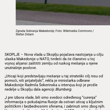
Zgrada Sobranja Makedonije; Foto: Wikimedia Commons /
Stefan Didam
SKOPLJE – Nova vlada u Skoplju pojačava nastojanja u cilju
ulaska Makedonije u NATO, tvrdeći da će članstvo u toj
vojnoj alijansi zaštititi zemlju od ruskog mešanja u njene
unutrašnje poslove.
„Uticaji koji predstavljaju mešanje u taj strateški cilj nisu od
pomoći, niti prijateljski“, rekla je ministarka odbrane
Makedonije Radmila Šekerinska u intervjuu koji je prošle
nedelje u Skoplju dala agenciji
Blumberg
.
„I pre izbora vlade, bili smo svedoci određenog “curenja“
informacija o pokušajima Rusije da ostvari uticaj u ključnim
političkim i bezbednosnim sferama, i zabrinuti smo zbog njih.