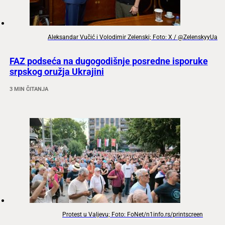
Aleksandar Vučić i Volodimir Zelenski; Foto: X / @ZelenskyyUa
FAZ podseća na dugogodišnje posredne isporuke
srpskog oružja Ukrajini
3 MIN ČITANJA
Protest u Valjevu; Foto: FoNet/n1info.rs/printscreen