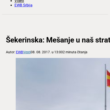
Video
EWB Srbija
Šekerinska: Mešanje u naš strateš
Autor:
EWB
Vesti
08. 08. 2017. u 13:00
2 minuta čitanja