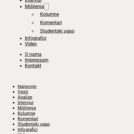
Intervjui
Mišljenja
Kolumne
Komentari
Studentski ugao
Infografici
Video
O nama
Impressum
Kontakt
Početna
Najnovije
Vesti
Analize
Intervjui
Mišljenja
Kolumne
Komentari
Studentski ugao
Infografici