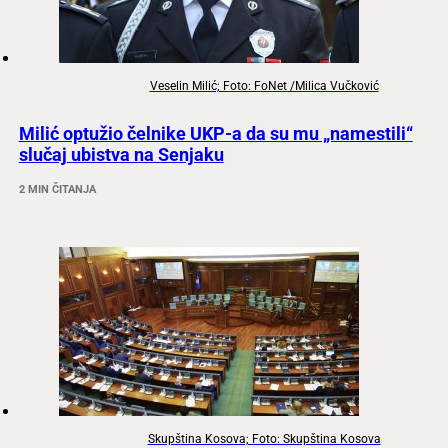
Veselin Milić; Foto: FoNet /Milica Vučković
Milić optužio čelnike UKP-a da su mu „namestili“
slučaj ubistva na Senjaku
2 MIN ČITANJA
Skupština Kosova; Foto: Skupština Kosova