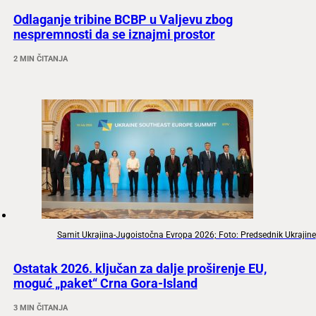
Odlaganje tribine BCBP u Valjevu zbog
nespremnosti da se iznajmi prostor
2 MIN ČITANJA
Samit Ukrajina-Jugoistočna Evropa 2026; Foto: Predsednik Ukrajine
Ostatak 2026. ključan za dalje proširenje EU,
moguć „paket“ Crna Gora-Island
3 MIN ČITANJA