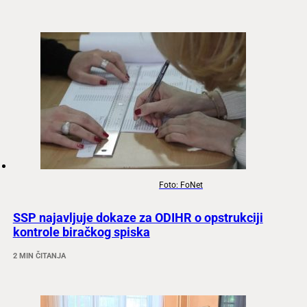
Foto: FoNet
SSP najavljuje dokaze za ODIHR o opstrukciji
kontrole biračkog spiska
2 MIN ČITANJA