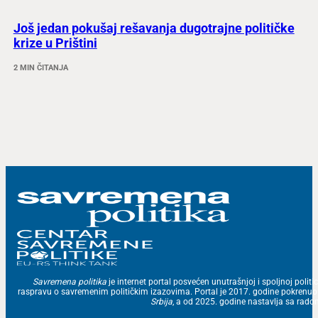
Još jedan pokušaj rešavanja dugotrajne političke
krize u Prištini
2 MIN ČITANJA
Savremena politika
je internet portal posvećen unutrašnjoj i spoljnoj politic
raspravu o savremenim političkim izazovima. Portal je 2017. godine pokrenu
Srbija
, a od 2025. godine nastavlja sa ra