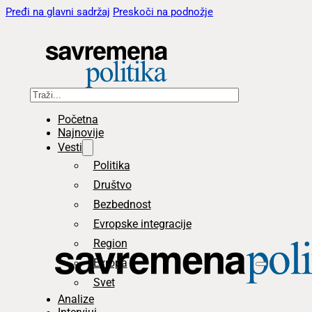
Pređi na glavni sadržaj
Preskoči na podnožje
Pretraga
Početna
Najnovije
Vesti
Politika
Društvo
Bezbednost
Evropske integracije
Region
Evropa
Svet
Analize