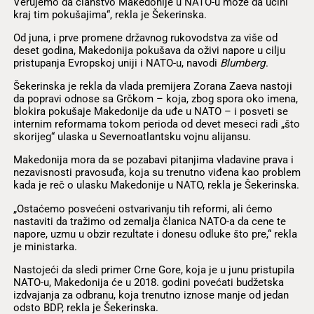
Verujemo da članstvo Makedonije u NATO-u može da učini
kraj tim pokušajima“, rekla je Šekerinska.
Od juna, i prve promene državnog rukovodstva za više od
deset godina, Makedonija pokušava da oživi napore u cilju
pristupanja Evropskoj uniji i NATO-u, navodi
Blumberg
.
Šekerinska je rekla da vlada premijera Zorana Zaeva nastoji
da popravi odnose sa Grčkom – koja, zbog spora oko imena,
blokira pokušaje Makedonije da uđe u NATO – i posveti se
internim reformama tokom perioda od devet meseci radi „što
skorijeg“ ulaska u Severnoatlantsku vojnu alijansu.
Makedonija mora da se pozabavi pitanjima vladavine prava i
nezavisnosti pravosuđa, koja su trenutno viđena kao problem
kada je reč o ulasku Makedonije u NATO, rekla je Šekerinska.
„Ostaćemo posvećeni ostvarivanju tih reformi, ali ćemo
nastaviti da tražimo od zemalja članica NATO-a da cene te
napore, uzmu u obzir rezultate i donesu odluke što pre,“ rekla
je ministarka.
Nastojeći da sledi primer Crne Gore, koja je u junu pristupila
NATO-u, Makedonija će u 2018. godini povećati budžetska
izdvajanja za odbranu, koja trenutno iznose manje od jedan
odsto BDP, rekla je Šekerinska.