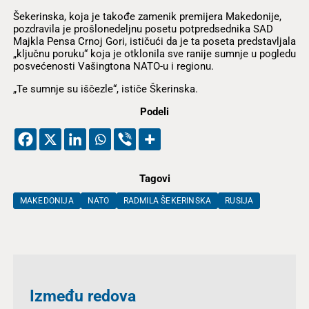
Šekerinska, koja je takođe zamenik premijera Makedonije,
pozdravila je prošlonedeljnu posetu potpredsednika SAD
Majkla Pensa Crnoj Gori, ističući da je ta poseta predstavljala
„ključnu poruku“ koja je otklonila sve ranije sumnje u pogledu
posvećenosti Vašingtona NATO-u i regionu.
„Te sumnje su iščezle“, ističe Škerinska.
Podeli
Tagovi
MAKEDONIJA
NATO
RADMILA ŠEKERINSKA
RUSIJA
Između redova