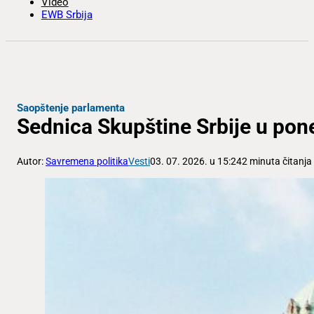
Video
EWB Srbija
Saopštenje parlamenta
Sednica Skupštine Srbije u pon
Autor:
Savremena politika
Vesti
03. 07. 2026. u 15:24
2 minuta čitanja