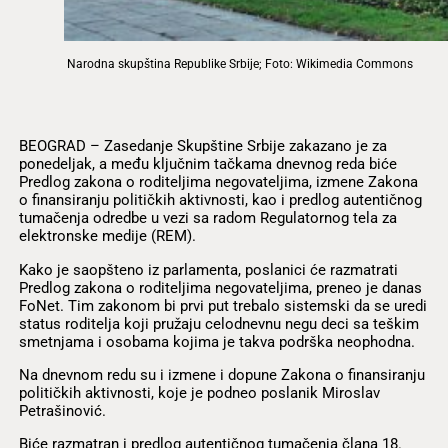
Narodna skupština Republike Srbije; Foto: Wikimedia Commons
BEOGRAD – Zasedanje Skupštine Srbije zakazano je za
ponedeljak, a među ključnim tačkama dnevnog reda biće
Predlog zakona o roditeljima negovateljima, izmene Zakona
o finansiranju političkih aktivnosti, kao i predlog autentičnog
tumačenja odredbe u vezi sa radom Regulatornog tela za
elektronske medije (REM).
Kako je saopšteno iz parlamenta, poslanici će razmatrati
Predlog zakona o roditeljima negovateljima, preneo je danas
FoNet. Tim zakonom bi prvi put trebalo sistemski da se uredi
status roditelja koji pružaju celodnevnu negu deci sa teškim
smetnjama i osobama kojima je takva podrška neophodna.
Na dnevnom redu su i izmene i dopune Zakona o finansiranju
političkih aktivnosti, koje je podneo poslanik Miroslav
Petrašinović.
Biće razmatran i predlog autentičnog tumačenja člana 18.