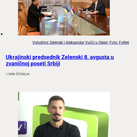
Volodimir Zelenski i Aleksandar Vučić u Odesi; Foto: FoNet
Ukrajinski predsednik Zelenski 8. avgusta u
zvaničnoj poseti Srbiji
1 MIN ČITANJA