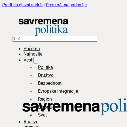
Pređi na glavni sadržaj
Preskoči na podnožje
Pretraga
Početna
Najnovije
Vesti
Politika
Društvo
Bezbednost
Evropske integracije
Region
Evropa
Svet
Analize