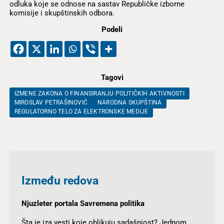
odluka koje se odnose na sastav Republičke izborne
komisije i skupštinskih odbora.
Podeli
Tagovi
IZMENE ZAKONA O FINANSIRANJU POLITIČKIH AKTIVNOSTI
MIROSLAV PETRAŠINOVIĆ
NARODNA SKUPŠTINA
REGULATORNO TELO ZA ELEKTRONSKE MEDIJE
Između redova
Njuzleter portala Savremena politika
Šta je iza vesti koje oblikuju sadašnjost? Jednom