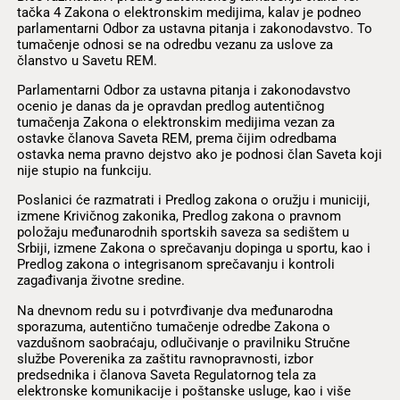
tačka 4 Zakona o elektronskim medijima, kalav je podneo
parlamentarni Odbor za ustavna pitanja i zakonodavstvo. To
tumačenje odnosi se na odredbu vezanu za uslove za
članstvo u Savetu REM.
Parlamentarni Odbor za ustavna pitanja i zakonodavstvo
ocenio je danas da je opravdan predlog autentičnog
tumačenja Zakona o elektronskim medijima vezan za
ostavke članova Saveta REM, prema čijim odredbama
ostavka nema pravno dejstvo ako je podnosi član Saveta koji
nije stupio na funkciju.
Poslanici će razmatrati i Predlog zakona o oružju i municiji,
izmene Krivičnog zakonika, Predlog zakona o pravnom
položaju međunarodnih sportskih saveza sa sedištem u
Srbiji, izmene Zakona o sprečavanju dopinga u sportu, kao i
Predlog zakona o integrisanom sprečavanju i kontroli
zagađivanja životne sredine.
Na dnevnom redu su i potvrđivanje dva međunarodna
sporazuma, autentično tumačenje odredbe Zakona o
vazdušnom saobraćaju, odlučivanje o pravilniku Stručne
službe Poverenika za zaštitu ravnopravnosti, izbor
predsednika i članova Saveta Regulatornog tela za
elektronske komunikacije i poštanske usluge, kao i više