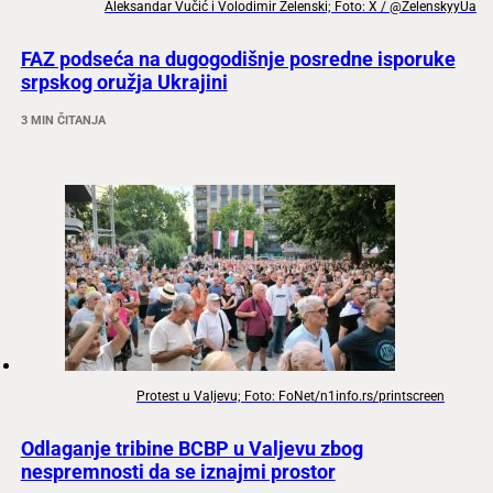
Aleksandar Vučić i Volodimir Zelenski; Foto: X / @ZelenskyyUa
FAZ podseća na dugogodišnje posredne isporuke
srpskog oružja Ukrajini
3 MIN ČITANJA
Protest u Valjevu; Foto: FoNet/n1info.rs/printscreen
Odlaganje tribine BCBP u Valjevu zbog
nespremnosti da se iznajmi prostor