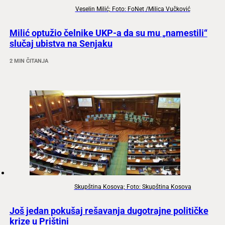
Veselin Milić; Foto: FoNet /Milica Vučković
Milić optužio čelnike UKP-a da su mu „namestili“
slučaj ubistva na Senjaku
2 MIN ČITANJA
Skupština Kosova; Foto: Skupština Kosova
Još jedan pokušaj rešavanja dugotrajne političke
krize u Prištini