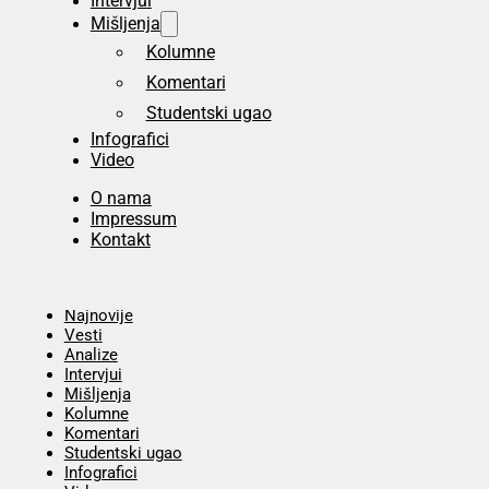
Intervjui
Mišljenja
Kolumne
Komentari
Studentski ugao
Infografici
Video
O nama
Impressum
Kontakt
Početna
Najnovije
Vesti
Analize
Intervjui
Mišljenja
Kolumne
Komentari
Studentski ugao
Infografici