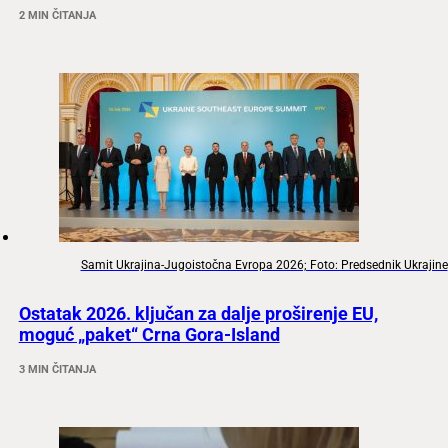
2 MIN ČITANJA
Samit Ukrajina-Jugoistočna Evropa 2026; Foto: Predsednik Ukrajine
Ostatak 2026. ključan za dalje proširenje EU,
moguć „paket“ Crna Gora-Island
3 MIN ČITANJA