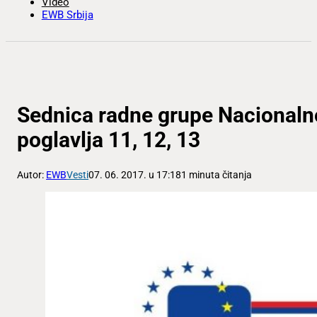
Video
EWB Srbija
Sednica radne grupe Nacionaln
poglavlja 11, 12, 13
Autor:
EWB
Vesti
07. 06. 2017. u 17:18
1 minuta čitanja