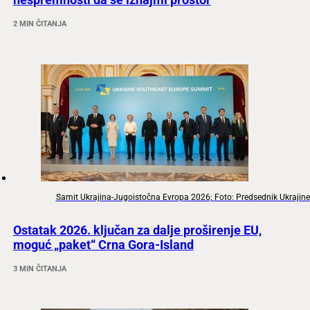
2 MIN ČITANJA
Samit Ukrajina-Jugoistočna Evropa 2026; Foto: Predsednik Ukrajine
Ostatak 2026. ključan za dalje proširenje EU,
moguć „paket“ Crna Gora-Island
3 MIN ČITANJA