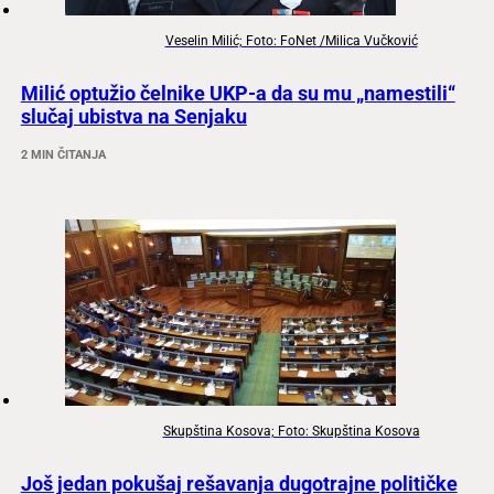
Veselin Milić; Foto: FoNet /Milica Vučković
Milić optužio čelnike UKP-a da su mu „namestili“
slučaj ubistva na Senjaku
2 MIN ČITANJA
Skupština Kosova; Foto: Skupština Kosova
Još jedan pokušaj rešavanja dugotrajne političke