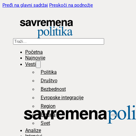
Pređi na glavni sadržaj
Preskoči na podnožje
Pretraga
Početna
Najnovije
Vesti
Politika
Društvo
Bezbednost
Evropske integracije
Region
Evropa
Svet
Analize