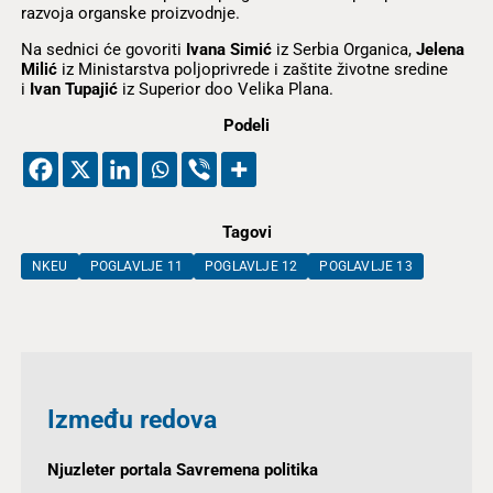
razvoja organske proizvodnje.
Na sednici će govoriti
Ivana Simić
iz Serbia Organica,
Jelena
Milić
iz Ministarstva poljoprivrede i zaštite životne sredine
i
Ivan Tupajić
iz Superior doo Velika Plana.
Podeli
Tagovi
NKEU
POGLAVLJE 11
POGLAVLJE 12
POGLAVLJE 13
Između redova
Njuzleter portala Savremena politika