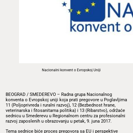
Nacionalni konvent o Evropskoj Uniji
BEOGRAD / SMEDEREVO – Radna grupa Nacionalnog
konventa o Evropskoj uniji koja prati pregovore u Poglavljima
11 (Poljoprivreda i ruralni razvoj), 12 (Bezbednost hrane,
veterinarska i fitosanitarna politika) i 13 (Ribarstvo), održaće
sednicu u Smederevu u Regionalnom centru za profesionalni
razvoj zaposlenih u obrazovanju u petak, 9. juna 2017.
Tema sednice biće proces pregovora sa EU i perspektive