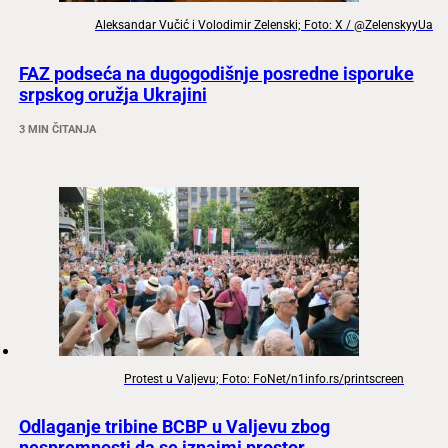
Aleksandar Vučić i Volodimir Zelenski; Foto: X / @ZelenskyyUa
FAZ podseća na dugogodišnje posredne isporuke
srpskog oružja Ukrajini
3 MIN ČITANJA
Protest u Valjevu; Foto: FoNet/n1info.rs/printscreen
Odlaganje tribine BCBP u Valjevu zbog
nespremnosti da se iznajmi prostor