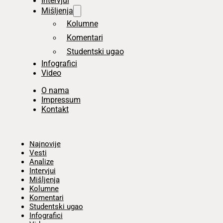
Intervjui
Mišljenja
Kolumne
Komentari
Studentski ugao
Infografici
Video
O nama
Impressum
Kontakt
Početna
Najnovije
Vesti
Analize
Intervjui
Mišljenja
Kolumne
Komentari
Studentski ugao
Infografici