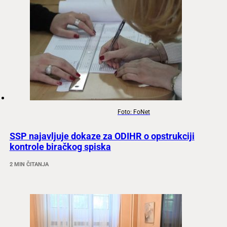
Foto: FoNet
SSP najavljuje dokaze za ODIHR o opstrukciji
kontrole biračkog spiska
2 MIN ČITANJA