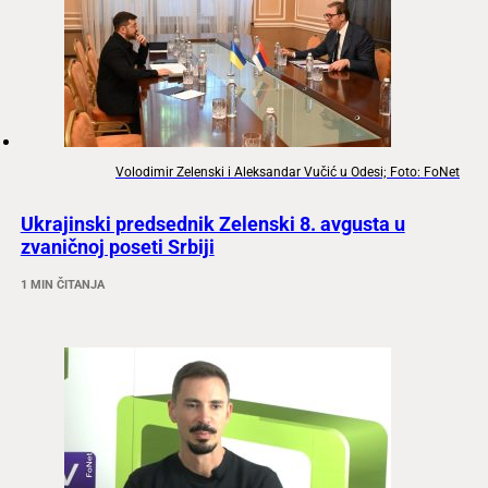
Volodimir Zelenski i Aleksandar Vučić u Odesi; Foto: FoNet
Ukrajinski predsednik Zelenski 8. avgusta u
zvaničnoj poseti Srbiji
1 MIN ČITANJA