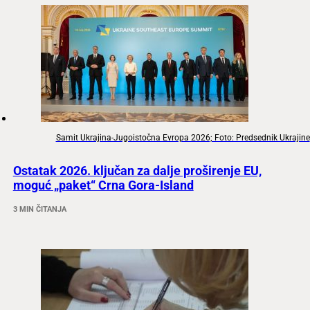
Samit Ukrajina-Jugoistočna Evropa 2026; Foto: Predsednik Ukrajine
Ostatak 2026. ključan za dalje proširenje EU,
moguć „paket“ Crna Gora-Island
3 MIN ČITANJA