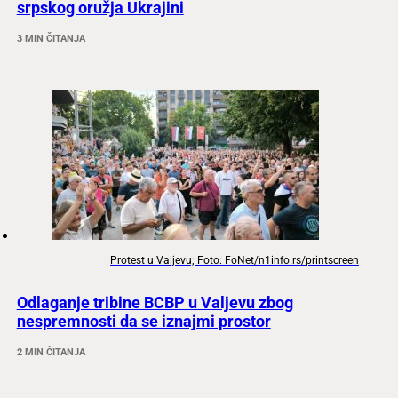
srpskog oružja Ukrajini
3 MIN ČITANJA
Protest u Valjevu; Foto: FoNet/n1info.rs/printscreen
Odlaganje tribine BCBP u Valjevu zbog
nespremnosti da se iznajmi prostor
2 MIN ČITANJA