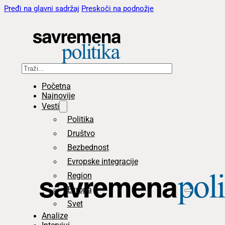
Pređi na glavni sadržaj
Preskoči na podnožje
Pretraga
Početna
Najnovije
Vesti
Politika
Društvo
Bezbednost
Evropske integracije
Region
Evropa
Svet
Analize