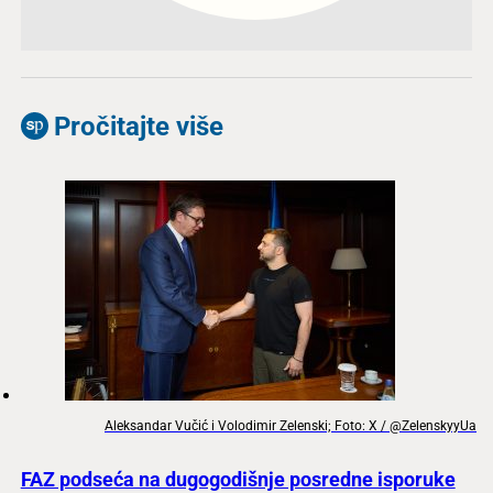
Pročitajte više
Aleksandar Vučić i Volodimir Zelenski; Foto: X / @ZelenskyyUa
FAZ podseća na dugogodišnje posredne isporuke