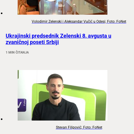
Volodimir Zelenski i Aleksandar Vučić u Odesi; Foto: FoNet
Ukrajinski predsednik Zelenski 8. avgusta u
zvaničnoj poseti Srbiji
1 MIN ČITANJA
Stevan Filipović; Foto: FoNet