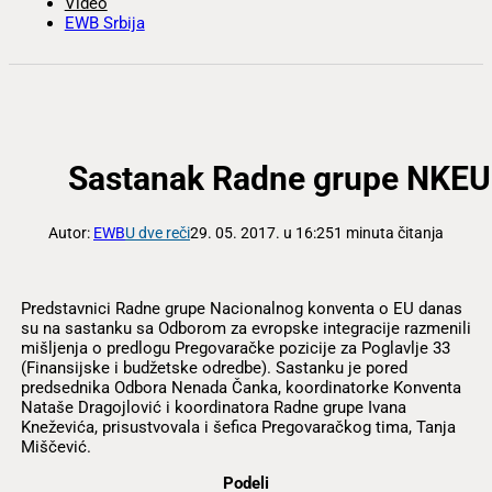
Video
EWB Srbija
Sastanak Radne grupe NKEU i
Autor:
EWB
U dve reči
29. 05. 2017. u 16:25
1 minuta čitanja
Predstavnici Radne grupe Nacionalnog konventa o EU danas
su na sastanku sa Odborom za evropske integracije razmenili
mišljenja o predlogu Pregovaračke pozicije za Poglavlje 33
(Finansijske i budžetske odredbe). Sastanku je pored
predsednika Odbora Nenada Čanka, koordinatorke Konventa
Nataše Dragojlović i koordinatora Radne grupe Ivana
Kneževića, prisustvovala i šefica Pregovaračkog tima, Tanja
Miščević.
Podeli