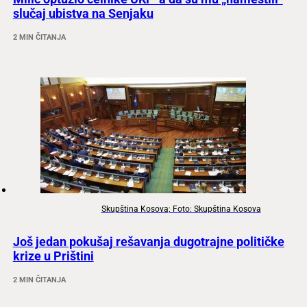
slučaj ubistva na Senjaku
2 MIN ČITANJA
Skupština Kosova; Foto: Skupština Kosova
Još jedan pokušaj rešavanja dugotrajne političke
krize u Prištini
2 MIN ČITANJA