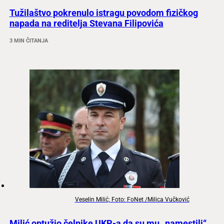
Tužilaštvo pokrenulo istragu povodom fizičkog
napada na reditelja Stevana Filipovića
3 MIN ČITANJA
Veselin Milić; Foto: FoNet /Milica Vučković
Milić optužio čelnike UKP-a da su mu „namestili“