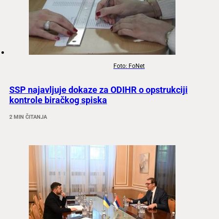
Foto: FoNet
SSP najavljuje dokaze za ODIHR o opstrukciji
kontrole biračkog spiska
2 MIN ČITANJA