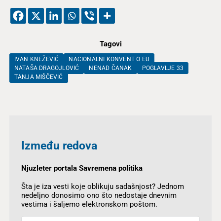
Tagovi
IVAN KNEŽEVIĆ
NACIONALNI KONVENT O EU
NATAŠA DRAGOJLOVIĆ
NENAD ČANAK
POGLAVLJE 33
TANJA MIŠČEVIĆ
Između redova
Njuzleter portala Savremena politika
Šta je iza vesti koje oblikuju sadašnjost? Jednom
nedeljno donosimo ono što nedostaje dnevnim
vestima i šaljemo elektronskom poštom.