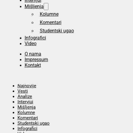
Intervjui
Mišljenja
Kolumne
Komentari
Studentski ugao
Infografici
Video
O nama
Impressum
Kontakt
Početna
Najnovije
Vesti
Analize
Intervjui
Mišljenja
Kolumne
Komentari
Studentski ugao
Infografici