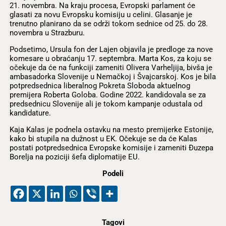
21. novembra. Na kraju procesa, Evropski parlament će
glasati za novu Evropsku komisiju u celini. Glasanje je
trenutno planirano da se održi tokom sednice od 25. do 28.
novembra u Strazburu.
Podsetimo, Ursula fon der Lajen objavila je predloge za nove
komesare u obraćanju 17. septembra. Marta Kos, za koju se
očekuje da će na funkciji zameniti Olivera Varheljija, bivša je
ambasadorka Slovenije u Nemačkoj i Švajcarskoj. Kos je bila
potpredsednica liberalnog Pokreta Sloboda aktuelnog
premijera Roberta Goloba. Godine 2022. kandidovala se za
predsednicu Slovenije ali je tokom kampanje odustala od
kandidature.
Kaja Kalas je podnela ostavku na mesto premijerke Estonije,
kako bi stupila na dužnost u EK. Očekuje se da će Kalas
postati potpredsednica Evropske komisije i zameniti Đuzepa
Borelja na poziciji šefa diplomatije EU.
Podeli
Tagovi