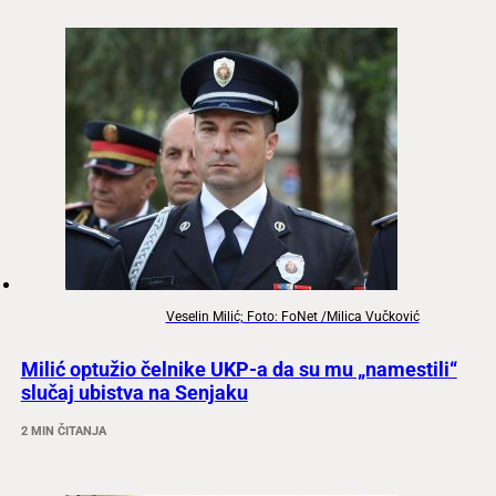
Veselin Milić; Foto: FoNet /Milica Vučković
Milić optužio čelnike UKP-a da su mu „namestili“
slučaj ubistva na Senjaku
2 MIN ČITANJA