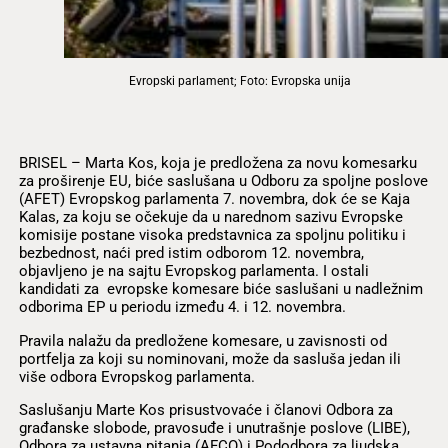
Evropski parlament; Foto: Evropska unija
BRISEL – Marta Kos, koja je predložena za novu komesarku
za proširenje EU, biće saslušana u Odboru za spoljne poslove
(AFET) Evropskog parlamenta 7. novembra, dok će se Kaja
Kalas, za koju se očekuje da u narednom sazivu Evropske
komisije postane visoka predstavnica za spoljnu politiku i
bezbednost, naći pred istim odborom 12. novembra,
objavljeno je na sajtu Evropskog parlamenta. I ostali
kandidati za evropske komesare biće saslušani u nadležnim
odborima EP u periodu između 4. i 12. novembra.
Pravila nalažu da predložene komesare, u zavisnosti od
portfelja za koji su nominovani, može da sasluša jedan ili
više odbora Evropskog parlamenta.
Saslušanju Marte Kos prisustvovaće i članovi Odbora za
građanske slobode, pravosuđe i unutrašnje poslove (LIBE),
Odbora za ustavna pitanja (AFCO) i Pododbora za ljudska