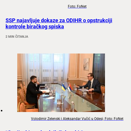
Foto: FoNet
SSP najavljuje dokaze za ODIHR o opstrukciji
kontrole biračkog spiska
2 MIN ČITANJA
Volodimir Zelenski i Aleksandar Vučić u Odesi; Foto: FoNet