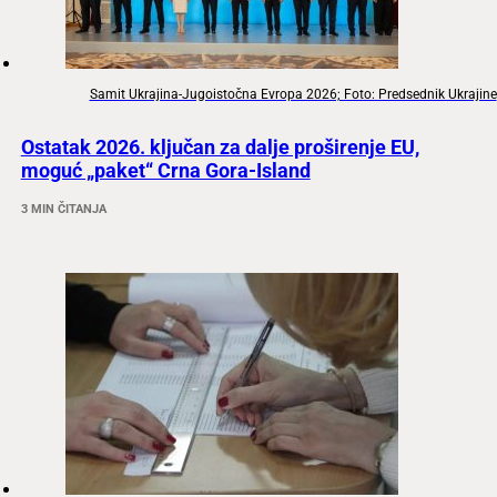
Samit Ukrajina-Jugoistočna Evropa 2026; Foto: Predsednik Ukrajine
Ostatak 2026. ključan za dalje proširenje EU,
moguć „paket“ Crna Gora-Island
3 MIN ČITANJA