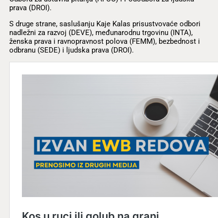
prava (DROI).
S druge strane, saslušanju Kaje Kalas prisustvovaće odbori
nadležni za razvoj (DEVE), međunarodnu trgovinu (INTA),
ženska prava i ravnopravnost polova (FEMM), bezbednost i
odbranu (SEDE) i ljudska prava (DROI).