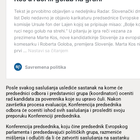
Posle svakog saslušanja uslediće sastanak na kome će
predsednici odbora i predstavnici grupa (koordinatori) oceniti
rad kandidata za poverenika koje su upravo čuli. Nakon
završetka procesa evaluacije, Konferencija predsednika
odbora će oceniti ishod svih saslušanja i proslediti svoju
preporuku Konferenciji predsednika.
Konferencija predsednika, koju čine predsednik Evropskog
parlamenta i predsedavajući političkih grupa, razmeniće
mišljenja i odlučiti da li će zatvoriti saslušanja na sastanku