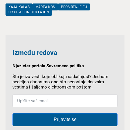
KAJA KALAS
MARTA KOS
PROŠIRENJE EU
URSULA FON DER LAJEN
Između redova
Njuzleter portala Savremena politika
Šta je iza vesti koje oblikuju sadašnjost? Jednom
nedeljno donosimo ono što nedostaje dnevnim
vestima i šaljemo elektronskom poštom.
Prijavite se