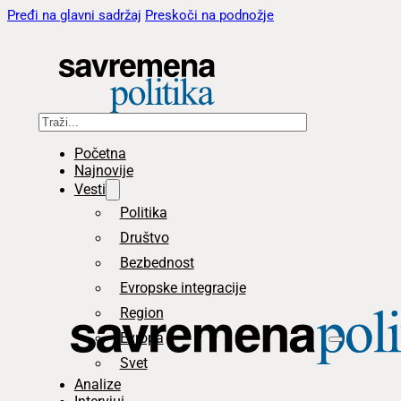
Pređi na glavni sadržaj
Preskoči na podnožje
Pretraga
Početna
Najnovije
Vesti
Politika
Društvo
Bezbednost
Evropske integracije
Region
Evropa
Svet
Analize