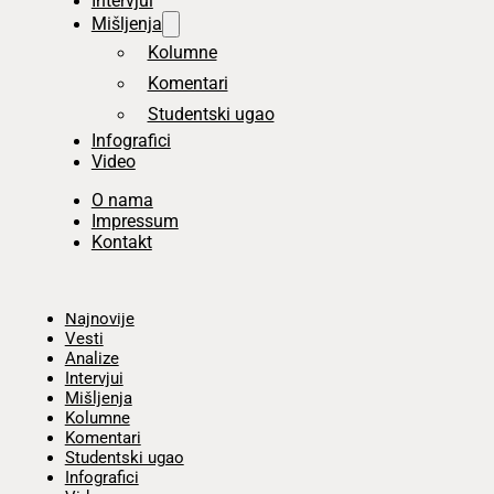
Intervjui
Mišljenja
Kolumne
Komentari
Studentski ugao
Infografici
Video
O nama
Impressum
Kontakt
Početna
Najnovije
Vesti
Analize
Intervjui
Mišljenja
Kolumne
Komentari
Studentski ugao
Infografici