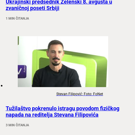
Ukrajinski predsednik Zelenski 8. avgusta u
zvaničnoj poseti Srbiji
1 MIN ČITANJA
Stevan Filipović; Foto: FoNet
Tužilaštvo pokrenulo istragu povodom fizičkog
napada na reditelja Stevana Filipovića
3 MIN ČITANJA