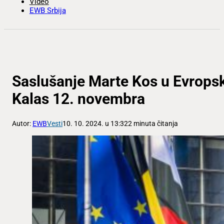
Video
EWB Srbija
Saslušanje Marte Kos u Evrops
Kalas 12. novembra
Autor:
EWB
Vesti
10. 10. 2024. u 13:32
2 minuta čitanja