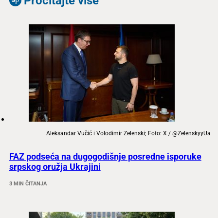
Pročitajte više
Aleksandar Vučić i Volodimir Zelenski; Foto: X / @ZelenskyyUa
FAZ podseća na dugogodišnje posredne isporuke
srpskog oružja Ukrajini
3 MIN ČITANJA