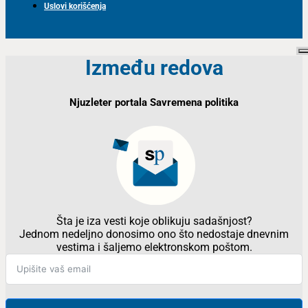
Uslovi korišćenja
Između redova
Njuzleter portala Savremena politika
Šta je iza vesti koje oblikuju sadašnjost?
Jednom nedeljno donosimo ono što nedostaje dnevnim
vestima i šaljemo elektronskom poštom.