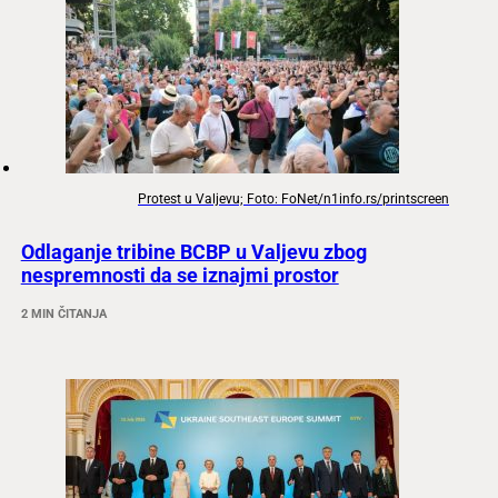
Protest u Valjevu; Foto: FoNet/n1info.rs/printscreen
Odlaganje tribine BCBP u Valjevu zbog
nespremnosti da se iznajmi prostor
2 MIN ČITANJA