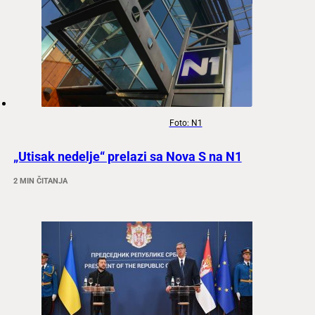
Foto: N1
„Utisak nedelje“ prelazi sa Nova S na N1
2 MIN ČITANJA