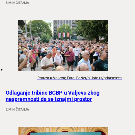
3 MIN ČITANJA
Protest u Valjevu; Foto: FoNet/n1info.rs/printscreen
Odlaganje tribine BCBP u Valjevu zbog
nespremnosti da se iznajmi prostor
2 MIN ČITANJA