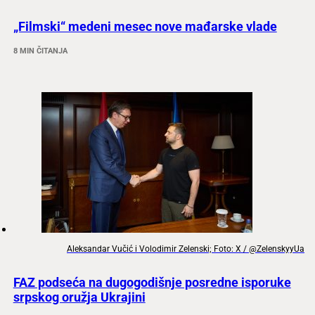
„Filmski“ medeni mesec nove mađarske vlade
8 MIN ČITANJA
Aleksandar Vučić i Volodimir Zelenski; Foto: X / @ZelenskyyUa
FAZ podseća na dugogodišnje posredne isporuke
srpskog oružja Ukrajini