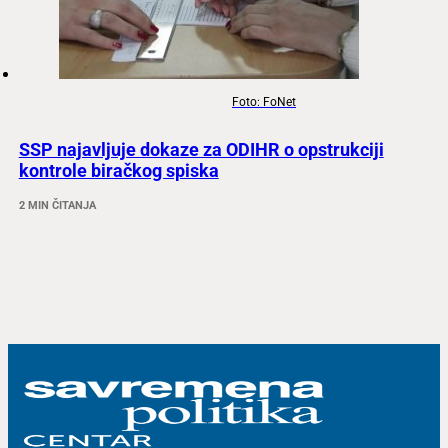
Foto: FoNet
SSP najavljuje dokaze za ODIHR o opstrukciji
kontrole biračkog spiska
2 MIN ČITANJA