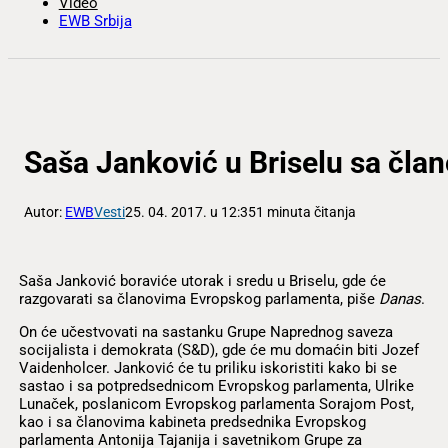
Video
EWB Srbija
Saša Janković u Briselu sa čla
Autor:
EWB
Vesti
25. 04. 2017. u 12:35
1 minuta čitanja
Saša Janković boraviće utorak i sredu u Briselu, gde će
razgovarati sa članovima Evropskog parlamenta, piše
Danas
.
On će učestvovati na sastanku Grupe Naprednog saveza
socijalista i demokrata (S&D), gde će mu domaćin biti Jozef
Vaidenholcer. Janković će tu priliku iskoristiti kako bi se
sastao i sa potpredsednicom Evropskog parlamenta, Ulrike
Lunaček, poslanicom Evropskog parlamenta Sorajom Post,
kao i sa članovima kabineta predsednika Evropskog
parlamenta Antonija Tajanija i savetnikom Grupe za