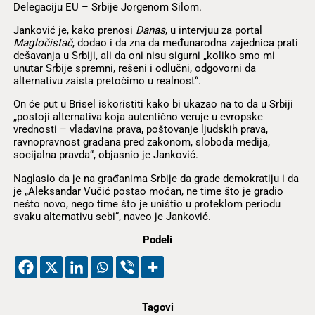
Delegaciju EU – Srbije Jorgenom Silom.
Janković je, kako prenosi
Danas
, u intervjuu za portal
Maglo
č
ista
č
, dodao i da zna da međunarodna zajednica prati
dešavanja u Srbiji, ali da oni nisu sigurni „koliko smo mi
unutar Srbije spremni, rešeni i odlučni, odgovorni da
alternativu zaista pretočimo u realnost“.
On će put u Brisel iskoristiti kako bi ukazao na to da u Srbiji
„postoji alternativa koja autentično veruje u evropske
vrednosti – vladavina prava, poštovanje ljudskih prava,
ravnopravnost građana pred zakonom, sloboda medija,
socijalna pravda“, objasnio je Janković.
Naglasio da je na građanima Srbije da grade demokratiju i da
je „Aleksandar Vučić postao moćan, ne time što je gradio
nešto novo, nego time što je uništio u proteklom periodu
svaku alternativu sebi“, naveo je Janković.
Podeli
Tagovi