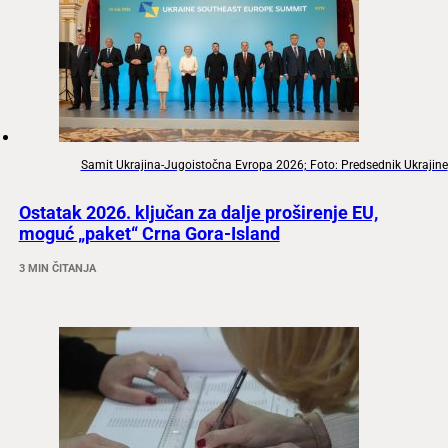
Samit Ukrajina-Jugoistočna Evropa 2026; Foto: Predsednik Ukrajine
Ostatak 2026. ključan za dalje proširenje EU,
moguć „paket“ Crna Gora-Island
3 MIN ČITANJA