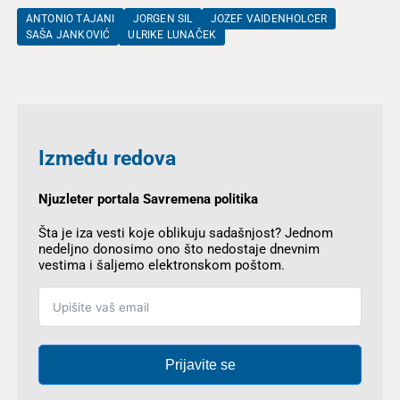
ANTONIO TAJANI
JORGEN SIL
JOZEF VAIDENHOLCER
SAŠA JANKOVIĆ
ULRIKE LUNAČEK
Između redova
Njuzleter portala Savremena politika
Šta je iza vesti koje oblikuju sadašnjost? Jednom
nedeljno donosimo ono što nedostaje dnevnim
vestima i šaljemo elektronskom poštom.
Prijavite se