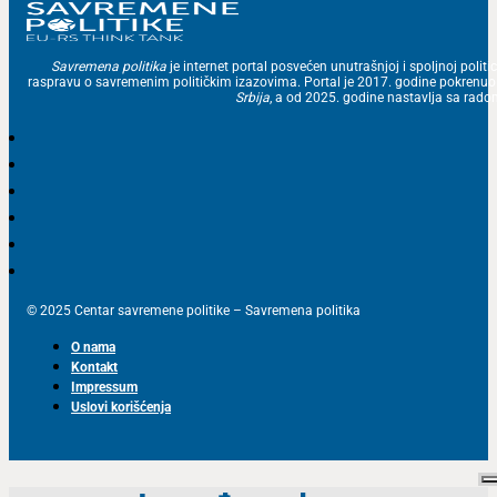
Savremena politika
je internet portal posvećen unutrašnjoj i spoljnoj politic
raspravu o savremenim političkim izazovima. Portal je 2017. godine pokrenu
Srbija
, a od 2025. godine nastavlja sa ra
© 2025 Centar savremene politike – Savremena politika
O nama
Kontakt
Impressum
Uslovi korišćenja