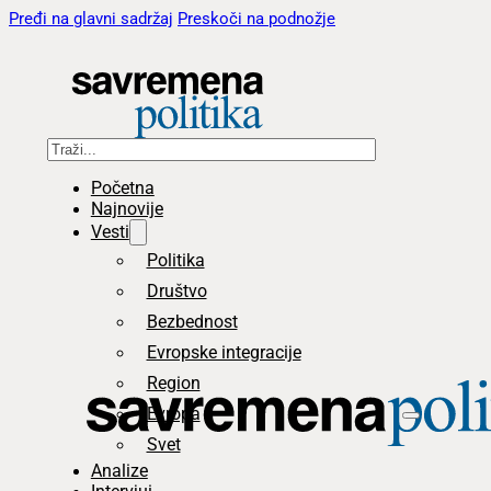
Pređi na glavni sadržaj
Preskoči na podnožje
Pretraga
Početna
Najnovije
Vesti
Politika
Društvo
Bezbednost
Evropske integracije
Region
Evropa
Svet
Analize