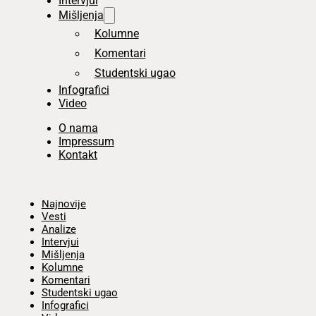
Intervjui
Mišljenja
Kolumne
Komentari
Studentski ugao
Infografici
Video
O nama
Impressum
Kontakt
Početna
Najnovije
Vesti
Analize
Intervjui
Mišljenja
Kolumne
Komentari
Studentski ugao
Infografici