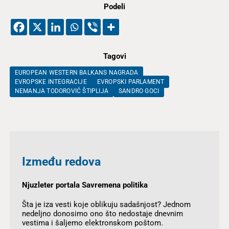
Podeli
Tagovi
EUROPEAN WESTERN BALKANS NAGRADA
EVROPSKE INTEGRACIJE
EVROPSKI PARLAMENT
NEMANJA TODOROVIĆ ŠTIPLIJA
SANDRO GOCI
Između redova
Njuzleter portala Savremena politika
Šta je iza vesti koje oblikuju sadašnjost? Jednom
nedeljno donosimo ono što nedostaje dnevnim
vestima i šaljemo elektronskom poštom.