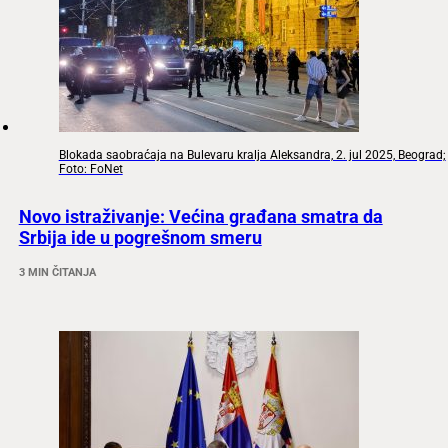
Blokada saobraćaja na Bulevaru kralja Aleksandra, 2. jul 2025, Beograd;
Foto: FoNet
Novo istraživanje: Većina građana smatra da
Srbija ide u pogrešnom smeru
3 MIN ČITANJA