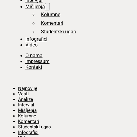
Intervjui
Mišljenja
Kolumne
Komentari
Studentski ugao
Infografici
Video
O nama
Impressum
Kontakt
Početna
Najnovije
Vesti
Analize
Intervjui
Mišljenja
Kolumne
Komentari
Studentski ugao
Infografici