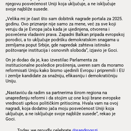
njegovu posvećenost Uniji koja uključuje, a ne isključuje
svoje najbliže susede.
„Velika mi je čast što sam dobitnik nagrade portala za 2025.
godinu. Ovo priznanje nije samo za mene, već za sve koji
veruju da je Evropa jača kada je ujedinjena, otvorena i
posvećena vladavini prava. Zapadni Balkan pripada evropskoj
porodici, a to uključuje podršku demokratskim snagama u
zemljama poput Srbije, gde napredak zahteva istinsko
poštovanje institucija i osnovnih sloboda“, izjavio je Goci.
On je dodao da je, kao izvestilac Parlamenta za
institucionalne posledice proširenja, uveren sam da moramo
reformisati Uniju kako bismo ujedinili Evropu i pripremili i EU
i zemlje kandidate za snažniju, efikasniju i demokratičniju
Uniju.
„Nastaviću da radim sa partnerima širom regiona na
unapređenju reformi i da stojim uz one koji brane evropske
vrednosti uprkos političkim pritiscima. Hvala vam na ovoj
nagradi, koja dodatno jača moju posvećenost Uniji koja
uključuje, a ne isključuje svoje najbliže susede“, rekao je
Goci.
Today, we proudly celebrate
@sandrogozi
,