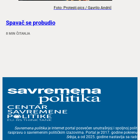
Foto: Protesti.pics / Gavrilo Andrić
Spavač se probudio
8 MIN ČITANJA
Savremena politika
je internet portal posvećen unutrašnjoj i spoljnoj politic
raspravu o savremenim političkim izazovima. Portal je 2017. godine pokrenu
Srbija
, a od 2025. godine nastavlja sa ra