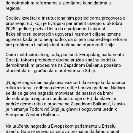
demokratskim reformama u zemljama kandidatima u
regionu.
Gocijev izveštaj o institucionalnim posledicama pregovora o
proširenju EU, koji je Evropski parlament usvojio u oktobru
2025. godine, poziva Uniju da u potpunosti iskoristi
fleksibilnosti postojećih ugovora i razmotri ciljane izmene
ugovora kada je to neophodno, sa ciljem unapređenja reformi
pre proširenja i jačanja institucionalne otpornosti Unije.
Osim institucionalnog rada, poslanik Evropskog parlamenta
Goci je tokom prethodne godine pružao snažnu podršku
demokratskim procesima na Zapadnom Balkanu, posebno
studentskim i građanskim protestima u Srbiji.
„Njegov angažman naglašava važnost da evropski donosioci
odluka stanu u odbranu demokratije i prava građana. Nadam
se da će ga ova nagrada motivisati da nastavi da brani
demokratiju u regionu i podstaći druge u EU da aktivnije
podrže demokratske procese na Zapadnom Balkanu“, izjavio
je Nemanja Todorović Štiplija, glavni i odgovorni urednik
European Western Balkans.
Na uručenju nagrada u Evropskom parlamentu u Briselu,
Sandro Goci je izjavio da će ovo priznanje dodatno ojačati