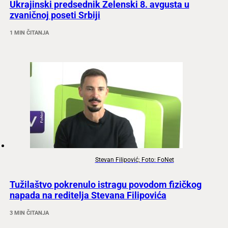
Ukrajinski predsednik Zelenski 8. avgusta u
zvaničnoj poseti Srbiji
1 MIN ČITANJA
Stevan Filipović; Foto: FoNet
Tužilaštvo pokrenulo istragu povodom fizičkog
napada na reditelja Stevana Filipovića
3 MIN ČITANJA