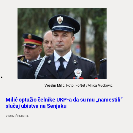
Veselin Milić; Foto: FoNet /Milica Vučković
Milić optužio čelnike UKP-a da su mu „namestili“
slučaj ubistva na Senjaku
2 MIN ČITANJA