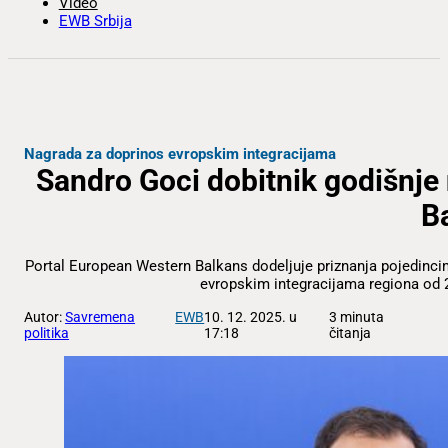
Video
EWB Srbija
Nagrada za doprinos evropskim integracijama
Sandro Goci dobitnik godišnje
B
Portal European Western Balkans dodeljuje priznanja pojedinci
evropskim integracijama regiona od 
Autor:
Savremena
EWB
10. 12. 2025. u
3 minuta
politika
17:18
čitanja