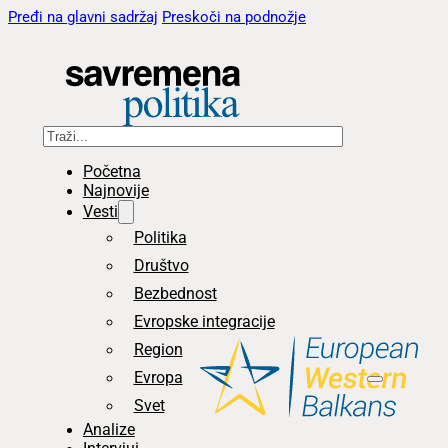
Pređi na glavni sadržaj
Preskoči na podnožje
Pretraga
Početna
Najnovije
Vesti
Politika
Društvo
Bezbednost
Evropske integracije
Region
Evropa
Svet
Analize