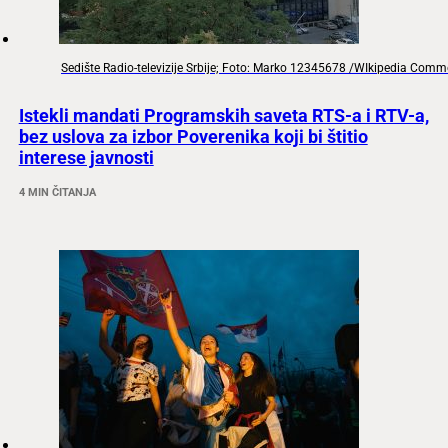
Sedište Radio-televizije Srbije; Foto: Marko 12345678 /WIkipedia Com
Istekli mandati Programskih saveta RTS-a i RTV-a,
bez uslova za izbor Poverenika koji bi štitio
interese javnosti
4 MIN ČITANJA