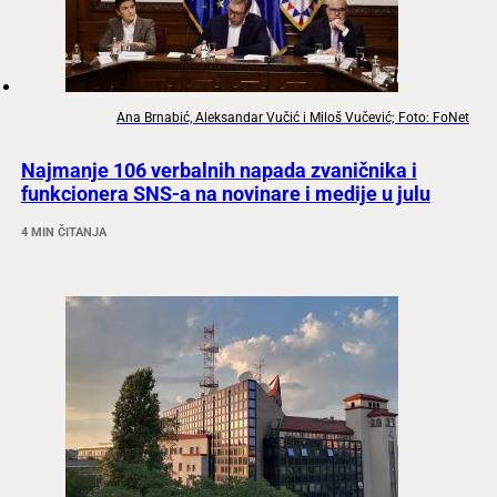
Ana Brnabić, Aleksandar Vučić i Miloš Vučević; Foto: FoNet
Najmanje 106 verbalnih napada zvaničnika i
funkcionera SNS-a na novinare i medije u julu
4 MIN ČITANJA