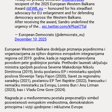
recipient of the 2025 European Western Balkans
Award
@EWB_eu
— honoured for his steadfast
advocacy for EU enlargement and for defending
democracy across the Western Balkans.
After receiving the award, Sandro underlined the
urgency of the…
pic.twitter.com/kPhzel7Tpl
— European Democrats (@democrats_eu)
December 10, 2025
European Western Balkans dodeljuje priznanja pojedincima i
organizacijama za njihov doprinos evropskim integracijama
regiona od 2019. godine, kada je nagrada ustanovljena
povodom pete godišnjice portala. Prethodni laureati uključuju
ministra spoljnih poslova Severne Makedonije Nikolu
Dimitrova (2019), bivšu poslanicu EP i ministarku spoljnih
poslova Slovenije Tanju Fajon (2020), Savet za regionalnu
saradnju (2021), poslanicu EP Teri Rajnkte (2022), francusku i
nemačku ministarku za Evropu, Lorens Bun i Anu Lirman
(2023), kao i Vladu Crne Gore (2024).
Nagrada je u međuvremenu postala prepoznatljiv simbol
posvećenosti evropskim vrednostima, demokratskim
principima i viziji ujedinjene i inkluzivne Evrope.