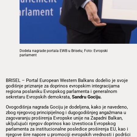
Dodela nagrade portala EWB u Briselu; Foto: Evropski
parlament
BRISEL – Portal European Western Balkans dodelio je svoje
godišnje priznanje za doprinos evropskim integracijama
regiona poslaniku Evropskog parlamenta i generalnom
sekretaru Evropskih demokrata,
Sandru Gociju.
Ovogodišnja nagrada Gociju je dodeljena, kako je navedeno,
zbog njegovog principijelnog i dugogodišnjeg angažmana u
zagovaranju proširenja Evropske unije na Zapadni Balkan,
uključujući njegov doprinos kao izvestioca Evropskog
parlamenta za institucionalne posledice proširenja EU, kao i
njegove šire napore u promociji evropskih vrednosti i podršci