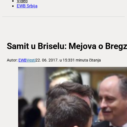
Video
EWB Srbija
Samit u Briselu: Mejova o Bregz
Autor:
EWB
Vesti
22. 06. 2017. u 15:33
1 minuta čitanja