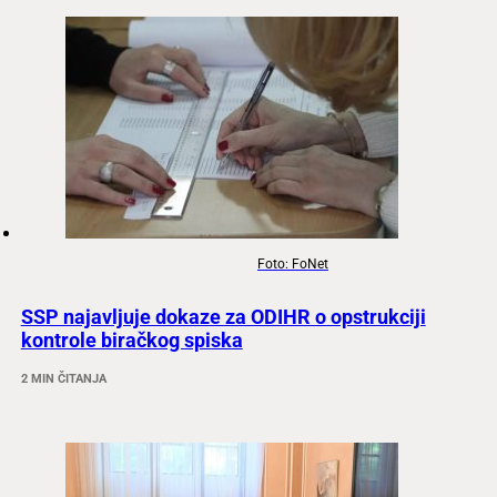
Foto: FoNet
SSP najavljuje dokaze za ODIHR o opstrukciji
kontrole biračkog spiska
2 MIN ČITANJA