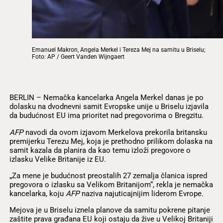
Emanuel Makron, Angela Merkel i Tereza Mej na samitu u Briselu;
Foto: AP / Geert Vanden Wijngaert
BERLIN – Nemačka kancelarka Angela Merkel danas je po
dolasku na dvodnevni samit Evropske unije u Briselu izjavila
da budućnost EU ima prioritet nad pregovorima o Bregzitu.
AFP
navodi da ovom izjavom Merkelova prekorila britansku
premijerku Terezu Mej, koja je prethodno prilikom dolaska na
samit kazala da planira da kao temu izloži pregovore o
izlasku Velike Britanije iz EU.
„Za mene je budućnost preostalih 27 zemalja članica ispred
pregovora o izlasku sa Velikom Britanijom“, rekla je nemačka
kancelarka, koju
AFP
naziva najuticajnijim liderom Evrope.
Mejova je u Briselu iznela planove da samitu pokrene pitanje
zaštite prava građana EU koji ostaju da žive u Velikoj Britaniji