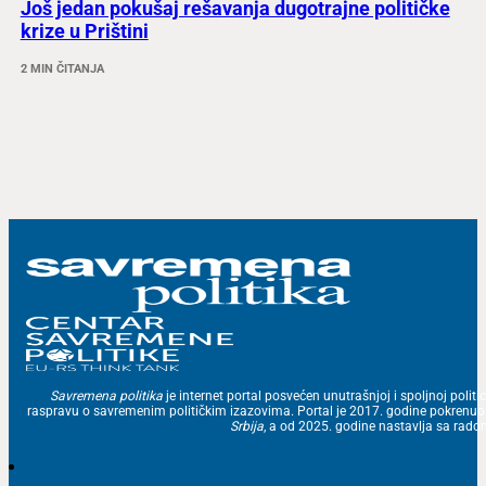
Još jedan pokušaj rešavanja dugotrajne političke
krize u Prištini
2 MIN ČITANJA
Savremena politika
je internet portal posvećen unutrašnjoj i spoljnoj politic
raspravu o savremenim političkim izazovima. Portal je 2017. godine pokrenu
Srbija
, a od 2025. godine nastavlja sa ra