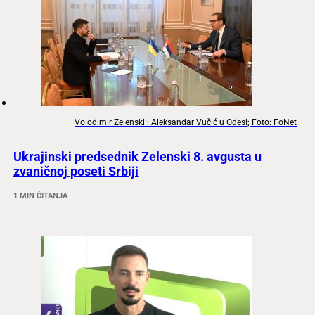
Volodimir Zelenski i Aleksandar Vučić u Odesi; Foto: FoNet
Ukrajinski predsednik Zelenski 8. avgusta u
zvaničnoj poseti Srbiji
1 MIN ČITANJA