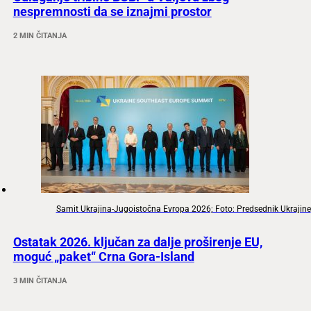
nespremnosti da se iznajmi prostor
2 MIN ČITANJA
Samit Ukrajina-Jugoistočna Evropa 2026; Foto: Predsednik Ukrajine
Ostatak 2026. ključan za dalje proširenje EU,
moguć „paket“ Crna Gora-Island
3 MIN ČITANJA