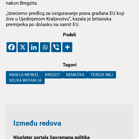
nakon Bregzita.
„Iznećemo predlog za osiguravanje prava građana EU koji
žive u Ujedinjenom Kraljevstvu“, kazala je britanska
premijerka po dolasku na samit EU.
Podeli
Tagovi
ANGELA MERKEL
BREGZIT
NEMAČKA
TEREZA MEJ
VELIKA BRITANIJA
Između redova
Njuzleter portala Savremena politika