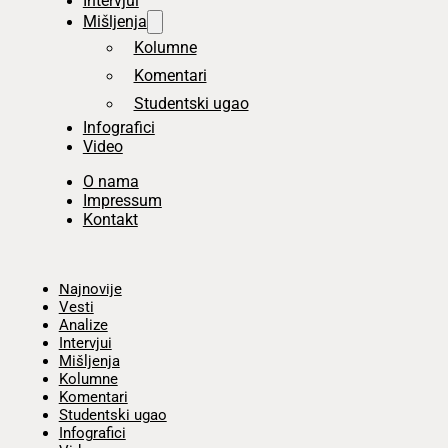
Intervjui
Mišljenja
Kolumne
Komentari
Studentski ugao
Infografici
Video
O nama
Impressum
Kontakt
Početna
Najnovije
Vesti
Analize
Intervjui
Mišljenja
Kolumne
Komentari
Studentski ugao
Infografici