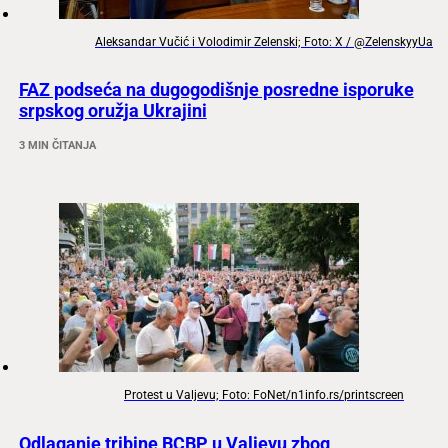
Aleksandar Vučić i Volodimir Zelenski; Foto: X / @ZelenskyyUa
FAZ podseća na dugogodišnje posredne isporuke
srpskog oružja Ukrajini
3 MIN ČITANJA
Protest u Valjevu; Foto: FoNet/n1info.rs/printscreen
Odlaganje tribine BCBP u Valjevu zbog