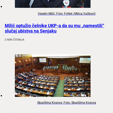
Veselin Milić; Foto: FoNet /Milica Vučković
Milić optužio čelnike UKP-a da su mu „namestili“
slučaj ubistva na Senjaku
2 MIN ČITANJA
Skupština Kosova; Foto: Skupština Kosova