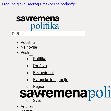
Pređi na glavni sadržaj
Preskoči na podnožje
Pretraga
Početna
Najnovije
Vesti
Politika
Društvo
Bezbednost
Evropske integracije
Region
Evropa
Svet
Analize