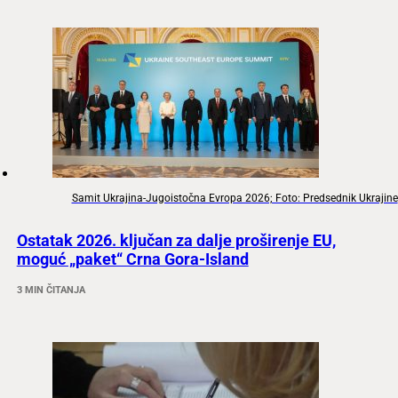
Samit Ukrajina-Jugoistočna Evropa 2026; Foto: Predsednik Ukrajine
Ostatak 2026. ključan za dalje proširenje EU,
moguć „paket“ Crna Gora-Island
3 MIN ČITANJA