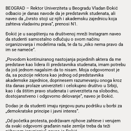
BEOGRAD – Rektor Univerziteta u Beogradu Vladan Đokić
odbacio je danas navode da je predstavnik studenata, ali
naveo da „čvrsto stoji uz njih i akademsku zajednicu koja
zahteva vladavinu prava“, prenosi N1.
Đokić je u saopštenju na društvenoj mreži Instagram naveo
da studenti samostalno odlučuju o svom načinu
organizovanja i modelima rada, te da tu „niko nema pravo da
im se nameće“.
„Povodom kontinuiranog nastojanja pojedinih aktera da me
predstave kao lidera ili predstavnika studenata, imam potrebu
da još jednom nagalsim da to nisam. Moja odgovornost je
da, sa pozicije rektora kao jednog od predstavnika
akademske zajednice, doprinesem razumevanju onoga kroz
šta danas prolaze univerziteti i celokupno društvo u Srbiji,
kao i da štitim pravo studenata i univerziteta na slobodno,
dostojanstveno i odgovorno delovanje“, naveo je Đokić.
Dodao je da studenti imaju njegovu punu podršku u borbi za
„demokratske principe i javni interes“.
„Od početka protesta, podržavam njihove zahteve i verujem
da svaki odgovorni građanin naše zemlje treba da teži