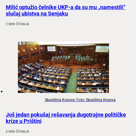
Milić optužio čelnike UKP-a da su mu „namestili“
slučaj ubistva na Senjaku
2 MIN ČITANJA
Skupština Kosova; Foto: Skupština Kosova
Još jedan pokušaj rešavanja dugotrajne političke
krize u Prištini
2 MIN ČITANJA