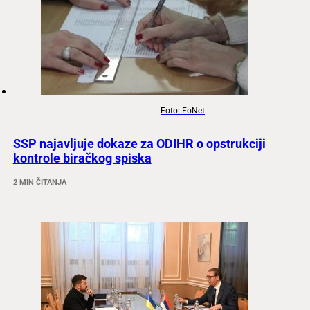
Foto: FoNet
SSP najavljuje dokaze za ODIHR o opstrukciji
kontrole biračkog spiska
2 MIN ČITANJA