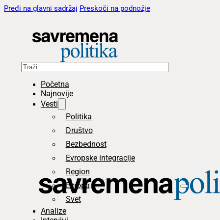
Pređi na glavni sadržaj
Preskoči na podnožje
Pretraga
Početna
Najnovije
Vesti
Politika
Društvo
Bezbednost
Evropske integracije
Region
Evropa
Svet
Analize