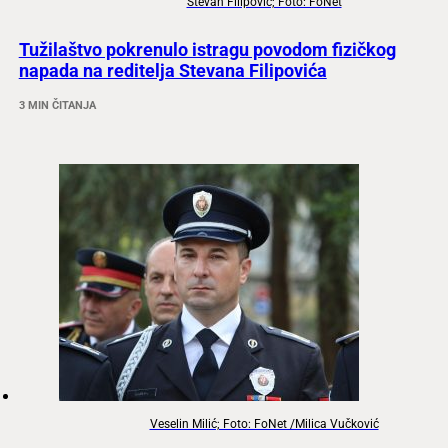
Stevan Filipović; Foto: FoNet
Tužilaštvo pokrenulo istragu povodom fizičkog
napada na reditelja Stevana Filipovića
3 MIN ČITANJA
Veselin Milić; Foto: FoNet /Milica Vučković