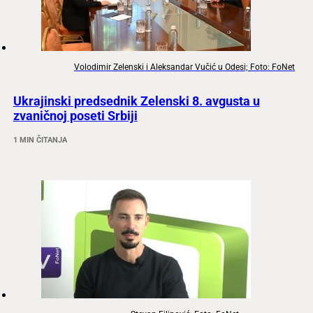
Volodimir Zelenski i Aleksandar Vučić u Odesi; Foto: FoNet
Ukrajinski predsednik Zelenski 8. avgusta u
zvaničnoj poseti Srbiji
1 MIN ČITANJA