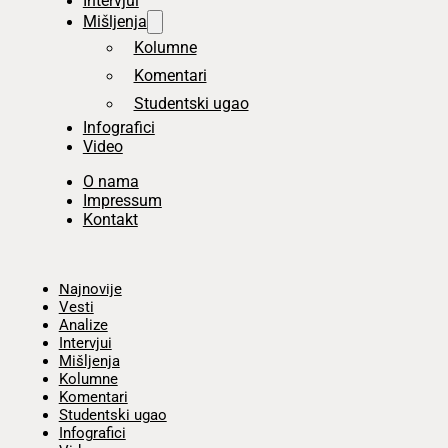
Intervjui
Mišljenja
Kolumne
Komentari
Studentski ugao
Infografici
Video
O nama
Impressum
Kontakt
Početna
Najnovije
Vesti
Analize
Intervjui
Mišljenja
Kolumne
Komentari
Studentski ugao
Infografici