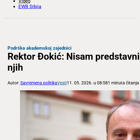
Video
EWB Srbija
Podrška akademskoj zajednici
Rektor Đokić: Nisam predstavnik
njih
Autor:
Savremena politika
Vesti
11. 05. 2026. u 08:58
1 minuta čitanja