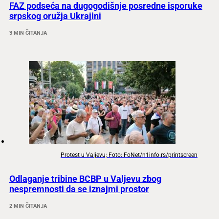
FAZ podseća na dugogodišnje posredne isporuke
srpskog oružja Ukrajini
3 MIN ČITANJA
Protest u Valjevu; Foto: FoNet/n1info.rs/printscreen
Odlaganje tribine BCBP u Valjevu zbog
nespremnosti da se iznajmi prostor
2 MIN ČITANJA