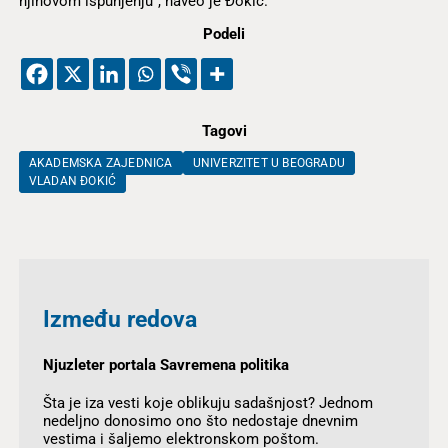
njihovom ispunjenju“, naveo je Đokić.
Podeli
Tagovi
AKADEMSKA ZAJEDNICA
UNIVERZITET U BEOGRADU
VLADAN ĐOKIĆ
Između redova
Njuzleter portala Savremena politika
Šta je iza vesti koje oblikuju sadašnjost? Jednom
nedeljno donosimo ono što nedostaje dnevnim
vestima i šaljemo elektronskom poštom.