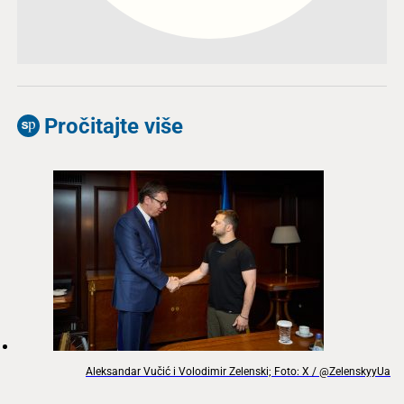
Pročitajte više
Aleksandar Vučić i Volodimir Zelenski; Foto: X / @ZelenskyyUa