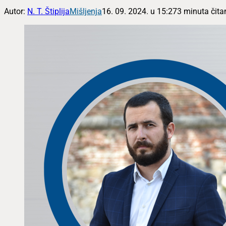
Autor:
N. T. Štiplija
Mišljenja
16. 09. 2024. u 15:27
3 minuta čita