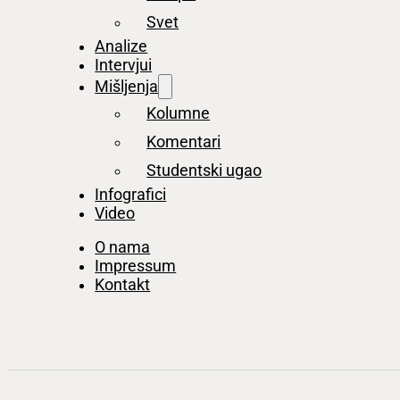
Svet
Analize
Intervjui
Mišljenja
Kolumne
Komentari
Studentski ugao
Infografici
Video
O nama
Impressum
Kontakt