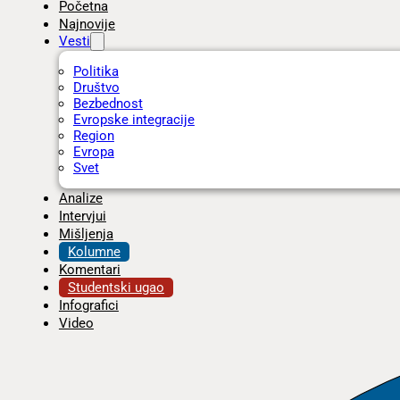
Početna
Najnovije
Vesti
Politika
Društvo
Bezbednost
Evropske integracije
Region
Evropa
Svet
Analize
Intervjui
Mišljenja
Kolumne
Komentari
Studentski ugao
Infografici
Video