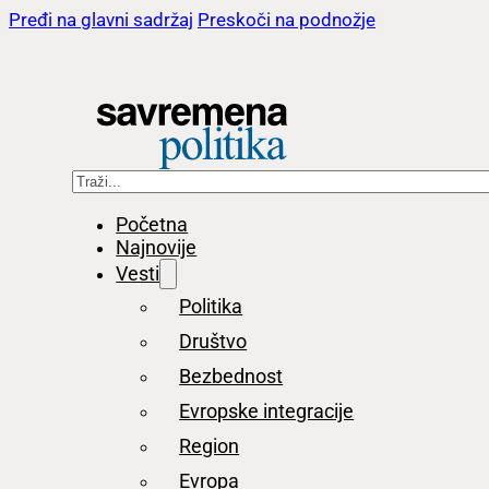
Pređi na glavni sadržaj
Preskoči na podnožje
Pretraga
Početna
Najnovije
Vesti
Politika
Društvo
Bezbednost
Evropske integracije
Region
Evropa