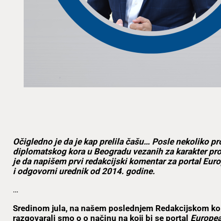
Očigledno je da je kap prelila čašu… Posle nekoliko pr
diplomatskog kora u Beogradu vezanih za karakter prot
je da napišem prvi redakcijski komentar za portal Eur
i odgovorni urednik od 2014. godine.
…
Sredinom jula, na našem poslednjem Redakcijskom ko
razgovarali smo o o načinu na koji bi se portal
Europea