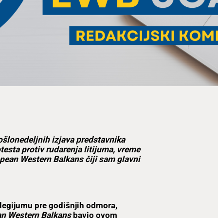
ošlonedeljnih izjava predstavnika
esta protiv rudarenja litijuma, vreme
opean Western Balkans čiji sam glavni
legijumu pre godišnjih odmora,
n Western Balkans
bavio ovom