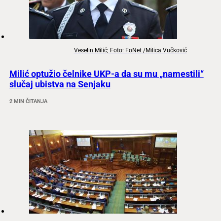
Veselin Milić; Foto: FoNet /Milica Vučković
Milić optužio čelnike UKP-a da su mu „namestili“
slučaj ubistva na Senjaku
2 MIN ČITANJA