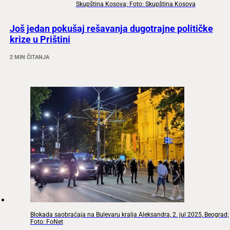
Skupština Kosova; Foto: Skupština Kosova
Još jedan pokušaj rešavanja dugotrajne političke
krize u Prištini
2 MIN ČITANJA
Blokada saobraćaja na Bulevaru kralja Aleksandra, 2. jul 2025, Beograd;
Foto: FoNet