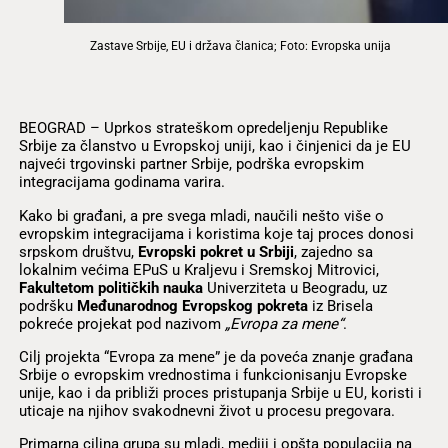
Zastave Srbije, EU i država članica; Foto: Evropska unija
BEOGRAD – Uprkos strateškom opredeljenju Republike
Srbije za članstvo u Evropskoj uniji, kao i činjenici da je EU
najveći trgovinski partner Srbije, podrška evropskim
integracijama godinama varira.
Kako bi građani, a pre svega mladi, naučili nešto više o
evropskim integracijama i koristima koje taj proces donosi
srpskom društvu,
Evropski pokret u Srbiji
, zajedno sa
lokalnim većima EPuS u Kraljevu i Sremskoj Mitrovici,
Fakultetom politi
č
kih nauka
Univerziteta u Beogradu, uz
podršku
Me
đ
unarodnog Evropskog pokreta
iz Brisela
pokreće projekat pod nazivom
„
Evropa za mene
“
.
Cilj projekta “Evropa za mene” je da poveća znanje građana
Srbije o evropskim vrednostima i funkcionisanju Evropske
unije, kao i da približi proces pristupanja Srbije u EU, koristi i
uticaje na njihov svakodnevni život u procesu pregovara.
Primarna ciljna grupa su mladi, mediji i opšta populacija na