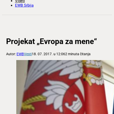
Video
EWB Srbija
Projekat „Evropa za mene“
Autor:
EWB
Vesti
18. 07. 2017. u 12:06
2 minuta čitanja