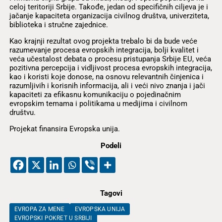
celoj teritoriji Srbije. Takođe, jedan od specifičnih ciljeva je i
jačanje kapaciteta organizacija civilnog društva, univerziteta,
biblioteka i stručne zajednice.
Kao krajnji rezultat ovog projekta trebalo bi da bude veće
razumevanje procesa evropskih integracija, bolji kvalitet i
veća učestalost debata o procesu pristupanja Srbije EU, veća
pozitivna percepcija i vidljivost procesa evropskih integracija,
kao i koristi koje donose, na osnovu relevantnih činjenica i
razumljivih i korisnih informacija, ali i veći nivo znanja i jači
kapaciteti za efikasnu komunikaciju o pojedinačnim
evropskim temama i politikama u medijima i civilnom
društvu.
Projekat finansira Evropska unija.
Podeli
Tagovi
EVROPA ZA MENE
EVROPSKA UNIJA
EVROPSKI POKRET U SRBIJI