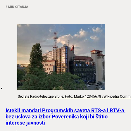
4 MIN ČITANJA
Sedište Radio-televizije Srbije; Foto: Marko 12345678 /WIkipedia Com
Istekli mandati Programskih saveta RTS-a i RTV-a,
bez uslova za izbor Poverenika koji bi štitio
interese javnosti