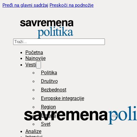
Pređi na glavni sadržaj
Preskoči na podnožje
Pretraga
Početna
Najnovije
Vesti
Politika
Društvo
Bezbednost
Evropske integracije
Region
Evropa
Svet
Analize