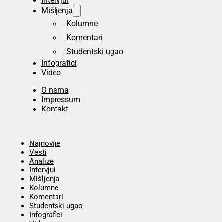
Intervjui
Mišljenja
Kolumne
Komentari
Studentski ugao
Infografici
Video
O nama
Impressum
Kontakt
Početna
Najnovije
Vesti
Analize
Intervjui
Mišljenja
Kolumne
Komentari
Studentski ugao
Infografici