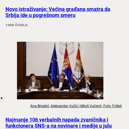
Novo istraživanje: Većina građana smatra da
Srbija ide u pogrešnom smeru
3 MIN ČITANJA
Ana Brnabić, Aleksandar Vučić i Miloš Vučević; Foto: FoNet
Najmanje 106 verbalnih napada zvaničnika i
funkcionera SNS-a na novinare i medije u julu