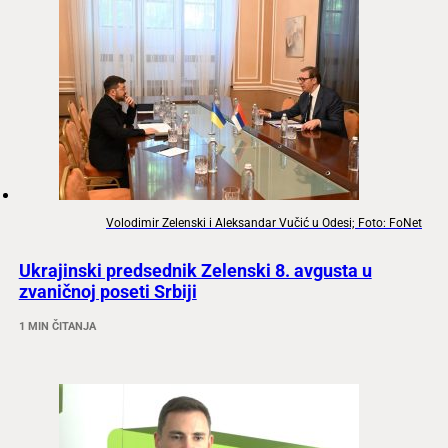
Volodimir Zelenski i Aleksandar Vučić u Odesi; Foto: FoNet
Ukrajinski predsednik Zelenski 8. avgusta u
zvaničnoj poseti Srbiji
1 MIN ČITANJA