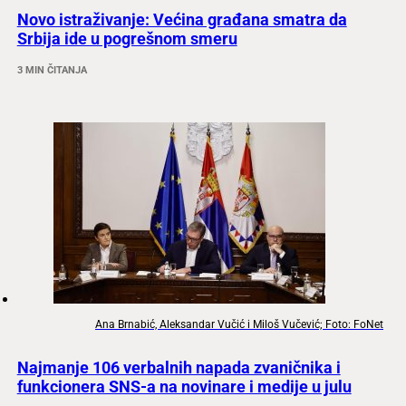
Novo istraživanje: Većina građana smatra da
Srbija ide u pogrešnom smeru
3 MIN ČITANJA
Ana Brnabić, Aleksandar Vučić i Miloš Vučević; Foto: FoNet
Najmanje 106 verbalnih napada zvaničnika i
funkcionera SNS-a na novinare i medije u julu