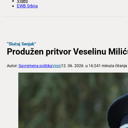
Video
EWB Srbija
“Slučaj Senjak”
Produžen pritvor Veselinu Mili
Autor:
Savremena politika
Vesti
12. 06. 2026. u 16:24
1 minuta čitanja