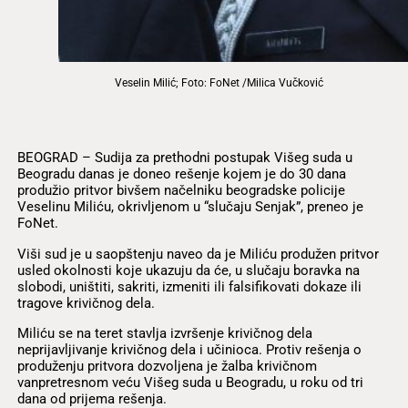
Veselin Milić; Foto: FoNet /Milica Vučković
BEOGRAD – Sudija za prethodni postupak Višeg suda u
Beogradu danas je doneo rešenje kojem je do 30 dana
produžio pritvor bivšem načelniku beogradske policije
Veselinu Miliću, okrivljenom u “slučaju Senjak”, preneo je
FoNet.
Viši sud je u saopštenju naveo da je Miliću produžen pritvor
usled okolnosti koje ukazuju da će, u slučaju boravka na
slobodi, uništiti, sakriti, izmeniti ili falsifikovati dokaze ili
tragove krivičnog dela.
Miliću se na teret stavlja izvršenje krivičnog dela
neprijavljivanje krivičnog dela i učinioca. Protiv rešenja o
produženju pritvora dozvoljena je žalba krivičnom
vanpretresnom veću Višeg suda u Beogradu, u roku od tri
dana od prijema rešenja.