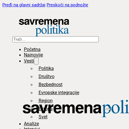
Pređi na glavni sadržaj
Preskoči na podnožje
Pretraga
Početna
Najnovije
Vesti
Politika
Društvo
Bezbednost
Evropske integracije
Region
Evropa
Svet
Analize