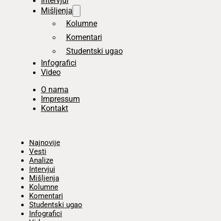
Intervjui
Mišljenja
Kolumne
Komentari
Studentski ugao
Infografici
Video
O nama
Impressum
Kontakt
Početna
Najnovije
Vesti
Analize
Intervjui
Mišljenja
Kolumne
Komentari
Studentski ugao
Infografici