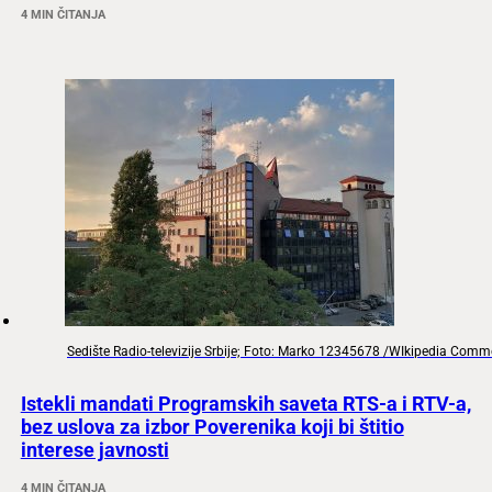
4 MIN ČITANJA
Sedište Radio-televizije Srbije; Foto: Marko 12345678 /WIkipedia Com
Istekli mandati Programskih saveta RTS-a i RTV-a,
bez uslova za izbor Poverenika koji bi štitio
interese javnosti
4 MIN ČITANJA