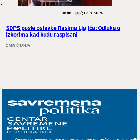
Rasim Ljajić; Foto: SDPS
SDPS posle ostavke Rasima Ljajića: Odluka o
izborima kad budu raspisani
2 MIN ČITANJA
Savremena politika
je internet portal posvećen unutrašnjoj i spoljnoj politic