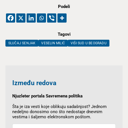
Podeli
Tagovi
SLUČAJ SENJAK
VESELIN MILIĆ
VIŠI SUD U BEOGRADU
Između redova
Njuzleter portala Savremena politika
Šta je iza vesti koje oblikuju sadašnjost? Jednom
nedeljno donosimo ono što nedostaje dnevnim
vestima i šaljemo elektronskom poštom.