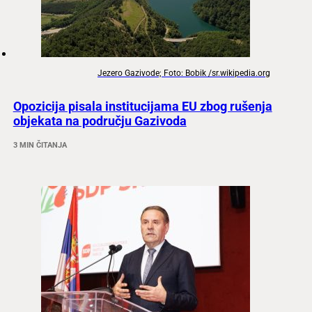
Jezero Gazivode; Foto: Bobik /sr.wikipedia.org
Opozicija pisala institucijama EU zbog rušenja
objekata na području Gazivoda
3 MIN ČITANJA