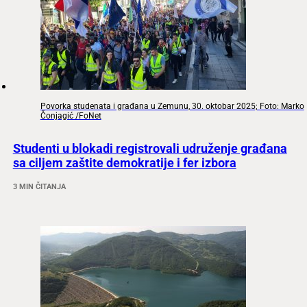
Povorka studenata i građana u Zemunu, 30. oktobar 2025; Foto: Marko
Čonjagić /FoNet
Studenti u blokadi registrovali udruženje građana
sa ciljem zaštite demokratije i fer izbora
3 MIN ČITANJA