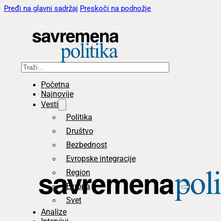
Pređi na glavni sadržaj
Preskoči na podnožje
Pretraga
Početna
Najnovije
Vesti
Politika
Društvo
Bezbednost
Evropske integracije
Region
Evropa
Svet
Analize