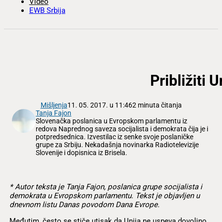
Video
EWB Srbija
Približiti 
Mišljenja
11. 05. 2017. u 11:46
2 minuta čitanja
Tanja Fajon
Slovenačka poslanica u Evropskom parlamentu iz
redova Naprednog saveza socijalista i demokrata čija je i
potpredsednica. Izvestilac iz senke svoje poslaničke
grupe za Srbiju. Nekadašnja novinarka Radiotelevizije
Slovenije i dopisnica iz Brisela.
* Autor teksta je Tanja Fajon, poslanica grupe socijalista i
demokrata u Evropskom parlamentu. Tekst je objavljen u
dnevnom listu Danas povodom Dana Evrope.
Međutim, često se stiče utisak da Unija ne uspeva dovoljno