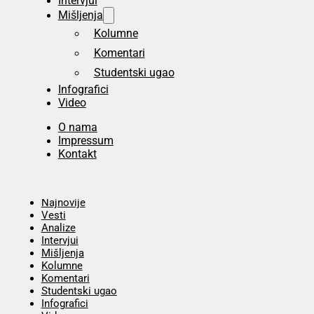
Intervjui
Mišljenja
Kolumne
Komentari
Studentski ugao
Infografici
Video
O nama
Impressum
Kontakt
Početna
Najnovije
Vesti
Analize
Intervjui
Mišljenja
Kolumne
Komentari
Studentski ugao
Infografici