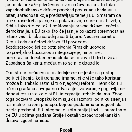
jasno da pokaže privrženost ovim državama, a isto tako
zapadnobalkanske države ponekad posustanu kada su u
pitanju vrednosti koje predstavljaju temelj EU. Smatram da
obe strane treba jasnije da pokažu svoju spremnost i želju,
Srbija tako što će težiti poštovanju pravne države i načela
demokratije, a EU tako što će jasnije pokazati spremnost na
intenzivnu i blisku saradnju sa Srbijom. Nedavni samit u
Rimu, kada su šefovi država EU povodom
šezdesetogodišnjice potpisivanja Rimskih ugovora
raspravljali o budućnosti integracije je, na primer,
predstavljao idealan trenutak da se pozovu i lideri država
Zapadnog Balkana, međutim to se nije dogodilo.
Ono što primećujem u poslednje vreme jeste da pristup
politici širenja, koji trenutno imamo, nije više tako koristan i
možda bi trebalo razmisliti o njegovoj reformi. Tehničko i u
očima građana suvoparno otvaranje i zatvaranje poglavlja ne
donosi rezultate koje bi EU integracija trebalo da ima. Zbog
toga pozivam Evropsku komisiju da razmotri politiku širenja i
razmisli o novom pristupu, koji će građanima omogućiti da
osete prednosti EU integracije u što ranijoj fazi. U suprotnom
će EU u očima građana Srbije i ostalih zapadnobalkanskih
država izgubiti smisao.
Podeli