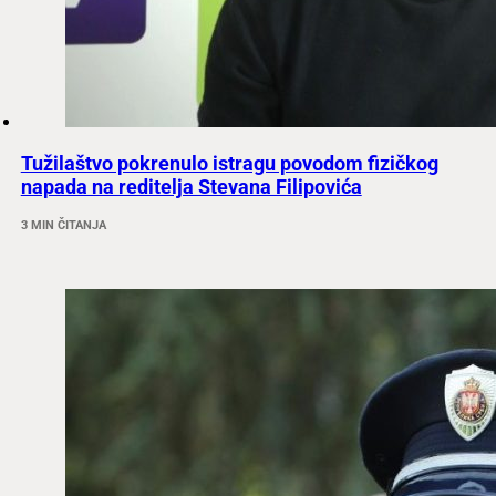
Tužilaštvo pokrenulo istragu povodom fizičkog
napada na reditelja Stevana Filipovića
3 MIN ČITANJA