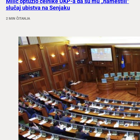
Milić optužio čelnike UKP-a da su mu „namestili“
slučaj ubistva na Senjaku
2 MIN ČITANJA