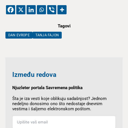
Tagovi
DAN EVROPE
TANJA FAJON
Između redova
Njuzleter portala Savremena politika
Šta je iza vesti koje oblikuju sadašnjost? Jednom
nedeljno donosimo ono što nedostaje dnevnim
vestima i šaljemo elektronskom poštom.