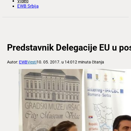
Video
EWB Srbija
Predstavnik Delegacije EU u po
Autor:
EWB
Vesti
10. 05. 2017. u 14:01
2 minuta čitanja