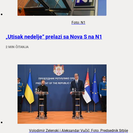
Foto: N1
„Utisak nedelje“ prelazi sa Nova S na N1
2 MIN ČITANJA
Volodimir Zelenski i Aleksandar Vučić; Foto: Predsednik Srbije