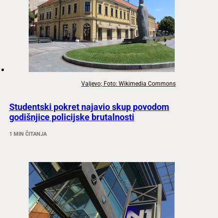
Valjevo; Foto: Wikimedia Commons
Studentski pokret najavio skup povodom
godišnjice policijske brutalnosti
1 MIN ČITANJA