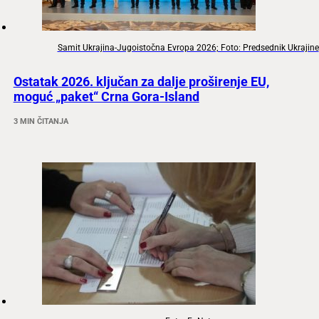
Samit Ukrajina-Jugoistočna Evropa 2026; Foto: Predsednik Ukrajine
Ostatak 2026. ključan za dalje proširenje EU,
moguć „paket“ Crna Gora-Island
3 MIN ČITANJA