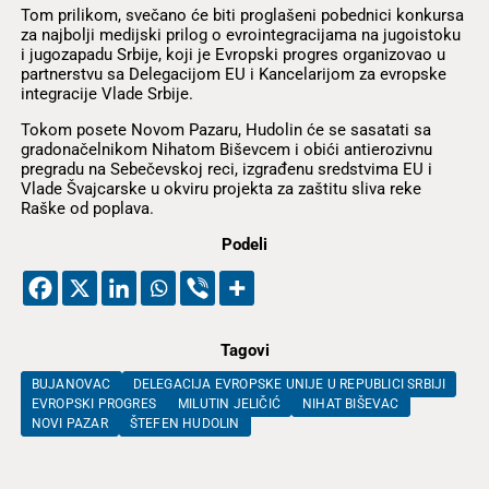
Tom prilikom, svečano će biti proglašeni pobednici konkursa
za najbolji medijski prilog o evrointegracijama na jugoistoku
i jugozapadu Srbije, koji je Evropski progres organizovao u
partnerstvu sa Delegacijom EU i Kancelarijom za evropske
integracije Vlade Srbije.
Tokom posete Novom Pazaru, Hudolin će se sasatati sa
gradonačelnikom Nihatom Biševcem i obići antierozivnu
pregradu na Sebečevskoj reci, izgrađenu sredstvima EU i
Vlade Švajcarske u okviru projekta za zaštitu sliva reke
Raške od poplava.
Podeli
Tagovi
BUJANOVAC
DELEGACIJA EVROPSKE UNIJE U REPUBLICI SRBIJI
EVROPSKI PROGRES
MILUTIN JELIČIĆ
NIHAT BIŠEVAC
NOVI PAZAR
ŠTEFEN HUDOLIN