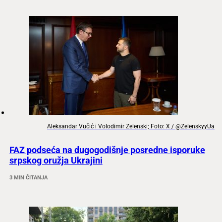
Aleksandar Vučić i Volodimir Zelenski; Foto: X / @ZelenskyyUa
FAZ podseća na dugogodišnje posredne isporuke
srpskog oružja Ukrajini
3 MIN ČITANJA