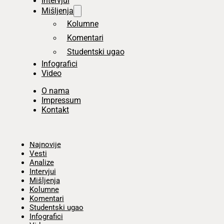
Intervjui
Mišljenja
Kolumne
Komentari
Studentski ugao
Infografici
Video
O nama
Impressum
Kontakt
Početna
Najnovije
Vesti
Analize
Intervjui
Mišljenja
Kolumne
Komentari
Studentski ugao
Infografici