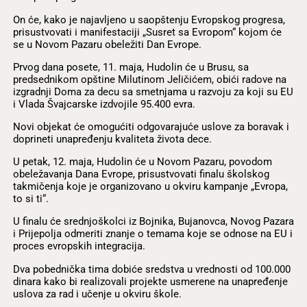
On će, kako je najavljeno u saopštenju Evropskog progresa,
prisustvovati i manifestaciji „Susret sa Evropom“ kojom će
se u Novom Pazaru obeležiti Dan Evrope.
Prvog dana posete, 11. maja, Hudolin će u Brusu, sa
predsednikom opštine Milutinom Jeličićem, obići radove na
izgradnji Doma za decu sa smetnjama u razvoju za koji su EU
i Vlada Švajcarske izdvojile 95.400 evra.
Novi objekat će omogućiti odgovarajuće uslove za boravak i
doprineti unapređenju kvaliteta života dece.
U petak, 12. maja, Hudolin će u Novom Pazaru, povodom
obeležavanja Dana Evrope, prisustvovati finalu školskog
takmičenja koje je organizovano u okviru kampanje „Evropa,
to si ti“.
U finalu će srednjoškolci iz Bojnika, Bujanovca, Novog Pazara
i Prijepolja odmeriti znanje o temama koje se odnose na EU i
proces evropskih integracija.
Dva pobednička tima dobiće sredstva u vrednosti od 100.000
dinara kako bi realizovali projekte usmerene na unapređenje
uslova za rad i učenje u okviru škole.