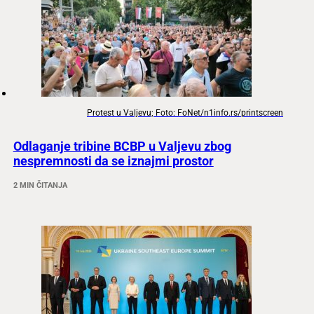
Protest u Valjevu; Foto: FoNet/n1info.rs/printscreen
Odlaganje tribine BCBP u Valjevu zbog
nespremnosti da se iznajmi prostor
2 MIN ČITANJA