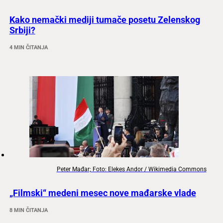
Kako nemački mediji tumače posetu Zelenskog
Srbiji?
4 MIN ČITANJA
Peter Mađar; Foto: Elekes Andor / Wikimedia Commons
„Filmski“ medeni mesec nove mađarske vlade
8 MIN ČITANJA