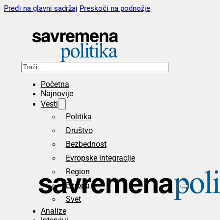
Pređi na glavni sadržaj
Preskoči na podnožje
Pretraga
Početna
Najnovije
Vesti
Politika
Društvo
Bezbednost
Evropske integracije
Region
Evropa
Svet
Analize