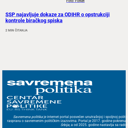
Foto: FoNet
SSP najavljuje dokaze za ODIHR o opstrukciji
kontrole biračkog spiska
2 MIN ČITANJA
Savremena politika
je internet portal posvećen unutrašnjoj i spoljnoj politic
raspravu o savremenim političkim izazovima. Portal je 2017. godine pokrenu
Srbija
, a od 2025. godine nastavlja sa ra