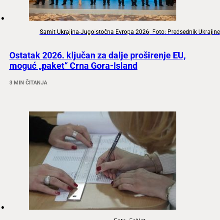
Samit Ukrajina-Jugoistočna Evropa 2026; Foto: Predsednik Ukrajine
Ostatak 2026. ključan za dalje proširenje EU,
moguć „paket“ Crna Gora-Island
3 MIN ČITANJA