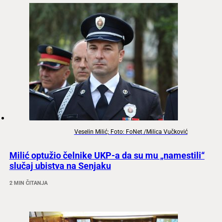
Veselin Milić; Foto: FoNet /Milica Vučković
Milić optužio čelnike UKP-a da su mu „namestili“
slučaj ubistva na Senjaku
2 MIN ČITANJA