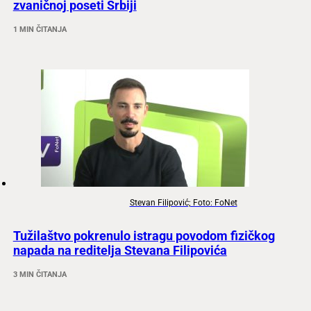
zvaničnoj poseti Srbiji
1 MIN ČITANJA
Stevan Filipović; Foto: FoNet
Tužilaštvo pokrenulo istragu povodom fizičkog
napada na reditelja Stevana Filipovića
3 MIN ČITANJA