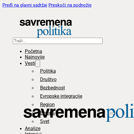
Pređi na glavni sadržaj
Preskoči na podnožje
Pretraga
Početna
Najnovije
Vesti
Politika
Društvo
Bezbednost
Evropske integracije
Region
Evropa
Svet
Analize