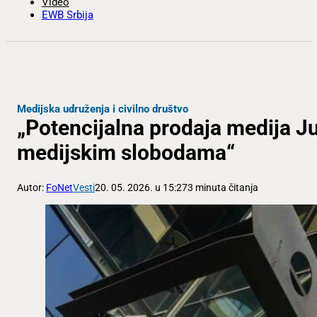
Video
EWB Srbija
Medijska udruženja i civilno društvo
„Potencijalna prodaja medija Ju
medijskim slobodama“
Autor:
FoNet
Vesti
20. 05. 2026. u 15:27
3 minuta čitanja