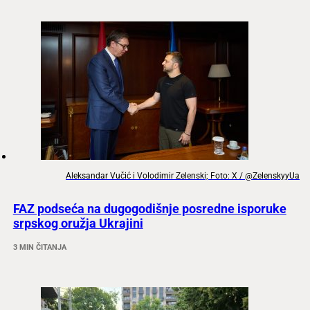
Aleksandar Vučić i Volodimir Zelenski; Foto: X / @ZelenskyyUa
FAZ podseća na dugogodišnje posredne isporuke
srpskog oružja Ukrajini
3 MIN ČITANJA