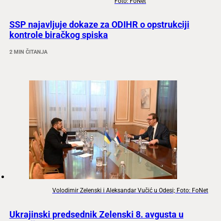
Foto: FoNet
SSP najavljuje dokaze za ODIHR o opstrukciji
kontrole biračkog spiska
2 MIN ČITANJA
Volodimir Zelenski i Aleksandar Vučić u Odesi; Foto: FoNet
Ukrajinski predsednik Zelenski 8. avgusta u