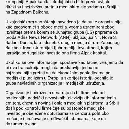
kompaniji Alpak kapital, dodajući da bi to predstavljalo
direktnu i neizbežnu pretnju medijskim slobodama u Srbiji i
na Zapadnom Balkanu.
U zajedničkom saopštenju navedeno je da su te organizacije,
kao zagovornici slobode medija, veoma uznemireni zbog
izveštaja prema kojem se Junajted grupa (UG) priprema da
proda Adria News Network (ANN), uključujući N1, Nova S,
Radar i Danas, kao i desetak drugih medija širom Zapadnog
Balkana, fondu Juropijan fjučr medija investment, kojim
upravlja portugalska investiciona firma Alpak kapital.
Ukoliko se ove informacije ispostave kao tačne, verujemo da
bi ova transakcija mogla da predstavlja jednu od
najznačajnijih pretnji sa dalekosežnim posledicama po
medijski pluralizam u Evropi u skorijoj istoriji, ocenila je
grupa nevladinih oirganizacija i medijskih udruženja.
Organizacije i udruženja smatraju da bi time neki od
poslednjih urednički nezavisnih televizijskih informativnih
emitera, dnevnih novina i onlajn medijskih platformi u Srbiji
došli pod kontrolu firme čije su postojeće medijske
investicije obeležene optužbama za cenzuru, političko
mešanje i urušavanje uređivačkih standarda, koje su
dokumentovane.