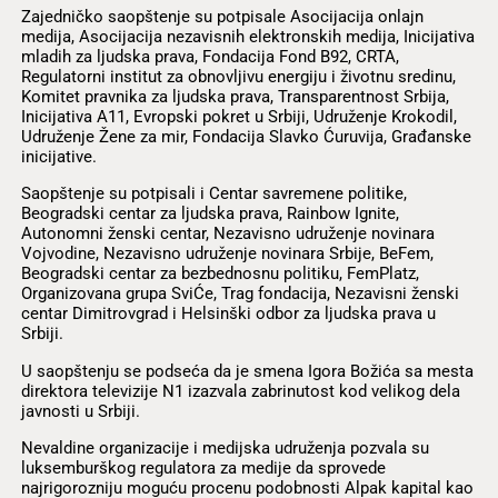
Zajedničko saopštenje su potpisale Asocijacija onlajn
medija, Asocijacija nezavisnih elektronskih medija, Inicijativa
mladih za ljudska prava, Fondacija Fond B92, CRTA,
Regulatorni institut za obnovljivu energiju i životnu sredinu,
Komitet pravnika za ljudska prava, Transparentnost Srbija,
Inicijativa A11, Evropski pokret u Srbiji, Udruženje Krokodil,
Udruženje Žene za mir, Fondacija Slavko Ćuruvija, Građanske
inicijative.
Saopštenje su potpisali i Centar savremene politike,
Beogradski centar za ljudska prava, Rainbow Ignite,
Autonomni ženski centar, Nezavisno udruženje novinara
Vojvodine, Nezavisno udruženje novinara Srbije, BeFem,
Beogradski centar za bezbednosnu politiku, FemPlatz,
Organizovana grupa SviĆe, Trag fondacija, Nezavisni ženski
centar Dimitrovgrad i Helsinški odbor za ljudska prava u
Srbiji.
U saopštenju se podseća da je smena Igora Božića sa mesta
direktora televizije N1 izazvala zabrinutost kod velikog dela
javnosti u Srbiji.
Nevaldine organizacije i medijska udruženja pozvala su
luksemburškog regulatora za medije da sprovede
najrigorozniju moguću procenu podobnosti Alpak kapital kao