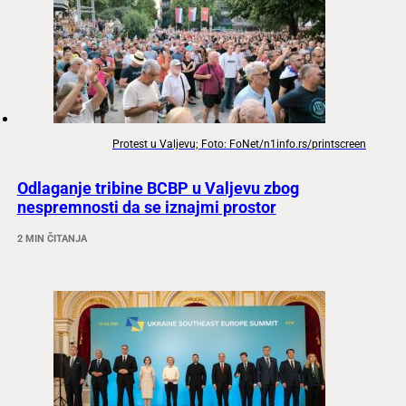
Protest u Valjevu; Foto: FoNet/n1info.rs/printscreen
Odlaganje tribine BCBP u Valjevu zbog
nespremnosti da se iznajmi prostor
2 MIN ČITANJA