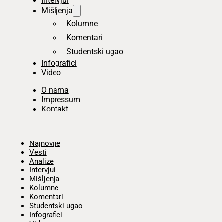
Intervjui
Mišljenja
Kolumne
Komentari
Studentski ugao
Infografici
Video
O nama
Impressum
Kontakt
Početna
Najnovije
Vesti
Analize
Intervjui
Mišljenja
Kolumne
Komentari
Studentski ugao
Infografici