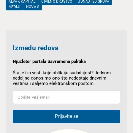
ALPAK KAPITAL
CIVILNO DRUŠTVO
JUNAJTED GRUPA
MEDIJI
NOVA S
Između redova
Njuzleter portala Savremena politika
Šta je iza vesti koje oblikuju sadašnjost? Jednom
nedeljno donosimo ono što nedostaje dnevnim
vestima i šaljemo elektronskom poštom.
Prijavite se