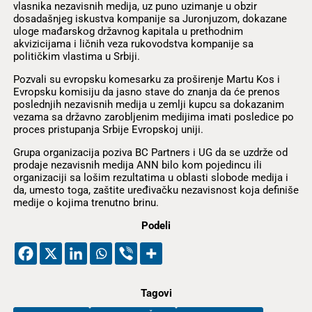
vlasnika nezavisnih medija, uz puno uzimanje u obzir
dosadašnjeg iskustva kompanije sa Juronjuzom, dokazane
uloge mađarskog državnog kapitala u prethodnim
akvizicijama i ličnih veza rukovodstva kompanije sa
političkim vlastima u Srbiji.
Pozvali su evropsku komesarku za proširenje Martu Kos i
Evropsku komisiju da jasno stave do znanja da će prenos
poslednjih nezavisnih medija u zemlji kupcu sa dokazanim
vezama sa državno zarobljenim medijima imati posledice po
proces pristupanja Srbije Evropskoj uniji.
Grupa organizacija poziva BC Partners i UG da se uzdrže od
prodaje nezavisnih medija ANN bilo kom pojedincu ili
organizaciji sa lošim rezultatima u oblasti slobode medija i
da, umesto toga, zaštite uređivačku nezavisnost koja definiše
medije o kojima trenutno brinu.
Podeli
Tagovi