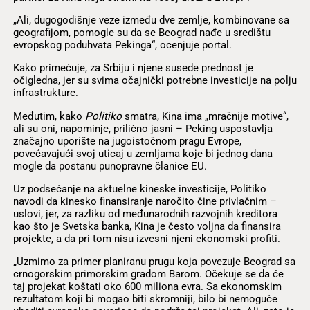
„Ali, dugogodišnje veze između dve zemlje, kombinovane sa
geografijom, pomogle su da se Beograd nađe u središtu
evropskog poduhvata Pekinga“, ocenjuje portal.
Kako primećuje, za Srbiju i njene susede prednost je
očigledna, jer su svima očajnički potrebne investicije na polju
infrastrukture.
Međutim, kako
Politiko
smatra, Kina ima „mračnije motive“,
ali su oni, napominje, prilično jasni – Peking uspostavlja
značajno uporište na jugoistočnom pragu Evrope,
povećavajući svoj uticaj u zemljama koje bi jednog dana
mogle da postanu punopravne članice EU.
Uz podsećanje na aktuelne kineske investicije, Politiko
navodi da kinesko finansiranje naročito čine privlačnim –
uslovi, jer, za razliku od međunarodnih razvojnih kreditora
kao što je Svetska banka, Kina je često voljna da finansira
projekte, a da pri tom nisu izvesni njeni ekonomski profiti.
„Uzmimo za primer planiranu prugu koja povezuje Beograd sa
crnogorskim primorskim gradom Barom. Očekuje se da će
taj projekat koštati oko 600 miliona evra. Sa ekonomskim
rezultatom koji bi mogao biti skromniji, bilo bi nemoguće