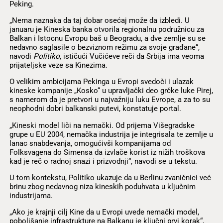
Peking.
„Nema naznaka da taj dobar osećaj može da izbledi. U
januaru je Kineska banka otvorila regionalnu podružnicu za
Balkan i Istocnu Evropu baš u Beogradu, a dve zemlje su se
nedavno saglasile o bezviznom režimu za svoje građane“,
navodi
Politiko
, ističući Vučićeve reči da Srbija ima veoma
prijateljske veze sa Kinezima.
O velikim ambicijama Pekinga u Evropi svedoči i ulazak
kineske kompanije „Kosko“ u upravljački deo grčke luke Pirej,
s namerom da je pretvori u najvažniju luku Evrope, a za to su
neophodni dobri balkanski putevi, konstatuje portal.
„Kineski model liči na nemački. Od prijema Višegradske
grupe u EU 2004, nemačka industrija je integrisala te zemlje u
lanac snabdevanja, omogućivši kompanijama od
Folksvagena do Simensa da izvlače korist iz nižih troškova
kad je reč o radnoj snazi i prizvodnji“, navodi se u tekstu.
U tom kontekstu, Politiko ukazuje da u Berlinu zvaničnici već
brinu zbog nedavnog niza kineskih poduhvata u ključnim
industrijama.
„Ako je krajnji cilj Kine da u Evropi uvede nemački model,
poboljšanje infrastrukture na Balkanu je ključni prvi korak“,