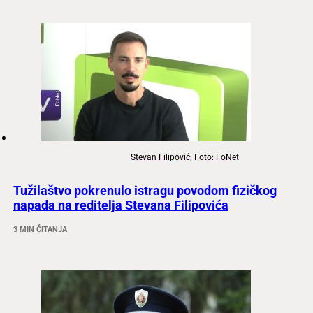
Stevan Filipović; Foto: FoNet
Tužilaštvo pokrenulo istragu povodom fizičkog
napada na reditelja Stevana Filipovića
3 MIN ČITANJA