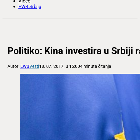
Video
EWB Srbija
Politiko: Kina investira u Srbiji 
Autor:
EWB
Vesti
18. 07. 2017. u 15:00
4 minuta čitanja