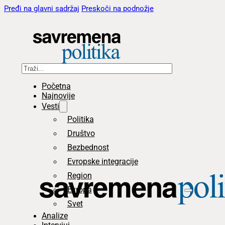
Pređi na glavni sadržaj
Preskoči na podnožje
Pretraga
Početna
Najnovije
Vesti
Politika
Društvo
Bezbednost
Evropske integracije
Region
Evropa
Svet
Analize