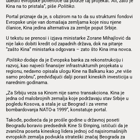
ubediti evropske poverioce da podrže taj projekat. Ali, zato je
Kina na to pristala“, piše
Politiko
.
Portal priznaje da je, s obzirom na to da su strukturni fondovi
Evropske unije van domašaja zemljama koje nisu njene
članice, Kina jedina alternativa za zemlje poput Srbije.
U tekstu se prenosi i izjava ministarke Zorane Mihajlović da
nije lako dobiti kredit od zapadnih država, dok na pitanje
“zašto Kina“ ministarka odgovara – zato što Kina ima novca.
Politiko
dodaje da je Evropska banka za rekonstrukciju i
razvoj, kao najveći finansijer infrastrukturnih projekata u
regionu, nedavno opisala ulogu Kine na Balkanu kao „ne više
samo probnu“, predviđajući dalji porast kineskih investicija u
narednim godinama.
„Za Srbiju veza sa Kinom nije samo transakciona. Kina je
jedna od malobrojnih zemalja koje podržavaju stav Srbije u
pogledu Kosova, a stala je uz Beograd i za vreme
bombardovanja NATO-a 1999“, konstatuje portal.
Takođe, podseća da je prošle godine u državnoj poseti
Beogradu boravio predsednik Kine Si Ðinping, ističući da je
zvanična poseta kineskog lidera jednoj od najsiromašnijih
evropskih zemalja podvukla strateški značaj Beograda za