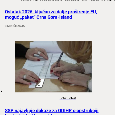
Ostatak 2026. ključan za dalje proširenje EU,
moguć „paket“ Crna Gora-Island
3 MIN ČITANJA
Foto: FoNet
SSP najavljuje dokaze za ODIHR o opstrukciji