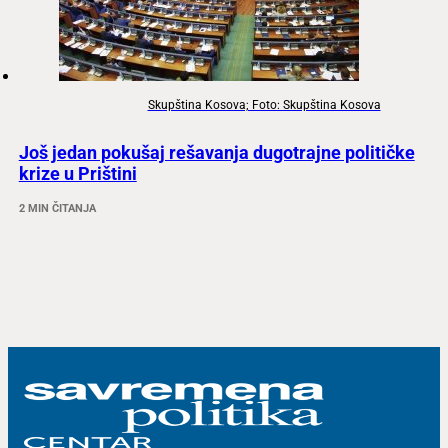
Skupština Kosova; Foto: Skupština Kosova
Još jedan pokušaj rešavanja dugotrajne političke
krize u Prištini
2 MIN ČITANJA