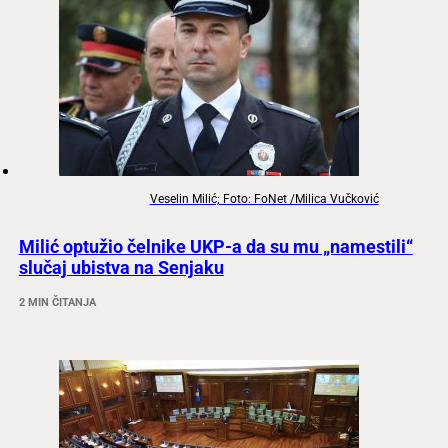
Veselin Milić; Foto: FoNet /Milica Vučković
Milić optužio čelnike UKP-a da su mu „namestili“
slučaj ubistva na Senjaku
2 MIN ČITANJA