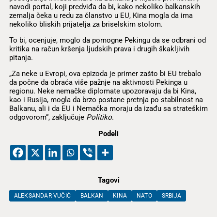
navodi portal, koji predviđa da bi, kako nekoliko balkanskih
zemalja čeka u redu za članstvo u EU, Kina mogla da ima
nekoliko bliskih prijatelja za briselskim stolom.
To bi, ocenjuje, moglo da pomogne Pekingu da se odbrani od
kritika na račun kršenja ljudskih prava i drugih škakljivih
pitanja.
„Za neke u Evropi, ova epizoda je primer zašto bi EU trebalo
da počne da obraća više pažnje na aktivnosti Pekinga u
regionu. Neke nemačke diplomate upozoravaju da bi Kina,
kao i Rusija, mogla da brzo postane pretnja po stabilnost na
Balkanu, ali i da EU i Nemačka moraju da izađu sa strateškim
odgovorom“, zaključuje
Politiko
.
Podeli
Tagovi
ALEKSANDAR VUČIĆ
BALKAN
KINA
NATO
SRBIJA