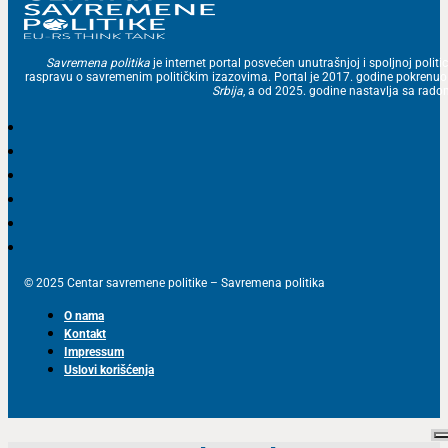
Savremena politika
je internet portal posvećen unutrašnjoj i spoljnoj politic
raspravu o savremenim političkim izazovima. Portal je 2017. godine pokrenu
Srbija
, a od 2025. godine nastavlja sa ra
© 2025 Centar savremene politike – Savremena politika
O nama
Kontakt
Impressum
Uslovi korišćenja