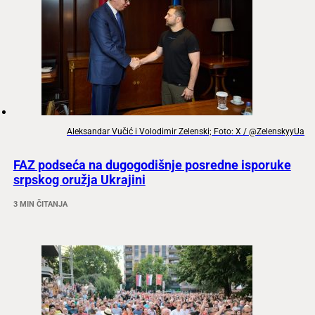
Aleksandar Vučić i Volodimir Zelenski; Foto: X / @ZelenskyyUa
FAZ podseća na dugogodišnje posredne isporuke
srpskog oružja Ukrajini
3 MIN ČITANJA