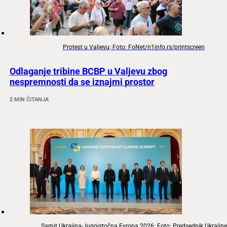
Protest u Valjevu; Foto: FoNet/n1info.rs/printscreen
Odlaganje tribine BCBP u Valjevu zbog
nespremnosti da se iznajmi prostor
2 MIN ČITANJA
Samit Ukrajina-Jugoistočna Evropa 2026; Foto: Predsednik Ukrajine