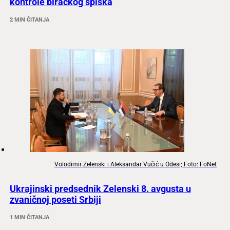
kontrole biračkog spiska
2 MIN ČITANJA
Volodimir Zelenski i Aleksandar Vučić u Odesi; Foto: FoNet
Ukrajinski predsednik Zelenski 8. avgusta u
zvaničnoj poseti Srbiji
1 MIN ČITANJA