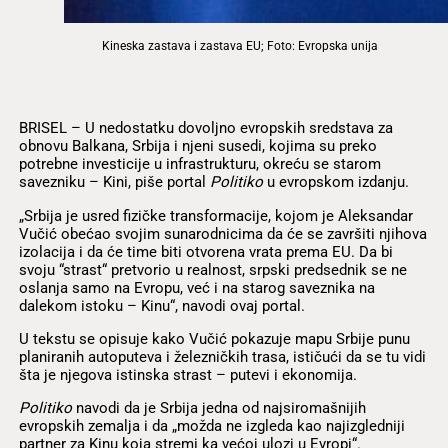
Kineska zastava i zastava EU; Foto: Evropska unija
BRISEL – U nedostatku dovoljno evropskih sredstava za
obnovu Balkana, Srbija i njeni susedi, kojima su preko
potrebne investicije u infrastrukturu, okreću se starom
savezniku – Kini, piše portal
Politiko
u evropskom izdanju.
„Srbija je usred fizičke transformacije, kojom je Aleksandar
Vučić obećao svojim sunarodnicima da će se završiti njihova
izolacija i da će time biti otvorena vrata prema EU. Da bi
svoju “strast“ pretvorio u realnost, srpski predsednik se ne
oslanja samo na Evropu, već i na starog saveznika na
dalekom istoku – Kinu“, navodi ovaj portal.
U tekstu se opisuje kako Vučić pokazuje mapu Srbije punu
planiranih autoputeva i železničkih trasa, ističući da se tu vidi
šta je njegova istinska strast – putevi i ekonomija.
Politiko
navodi da je Srbija jedna od najsiromašnijih
evropskih zemalja i da „možda ne izgleda kao najizgledniji
partner za Kinu koja stremi ka većoj ulozi u Evropi“.