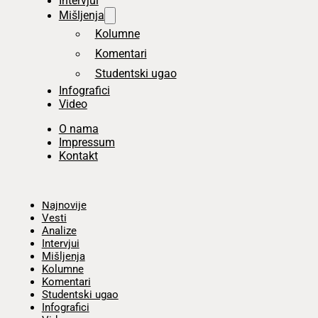
Intervjui
Mišljenja
Kolumne
Komentari
Studentski ugao
Infografici
Video
O nama
Impressum
Kontakt
Početna
Najnovije
Vesti
Analize
Intervjui
Mišljenja
Kolumne
Komentari
Studentski ugao
Infografici