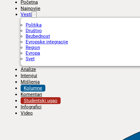
Početna
Najnovije
Vesti
Politika
Društvo
Bezbednost
Evropske integracije
Region
Evropa
Svet
Analize
Intervjui
Mišljenja
Kolumne
Komentari
Studentski ugao
Infografici
Video