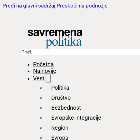
Pređi na glavni sadržaj
Preskoči na podnožje
Pretraga
Početna
Najnovije
Vesti
Politika
Društvo
Bezbednost
Evropske integracije
Region
Evropa