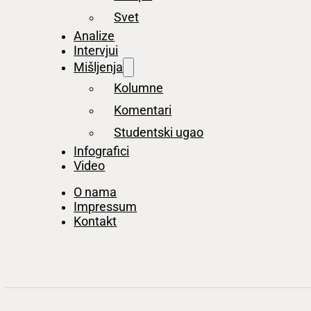
Svet
Analize
Intervjui
Mišljenja
Kolumne
Komentari
Studentski ugao
Infografici
Video
O nama
Impressum
Kontakt