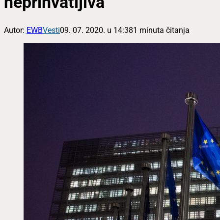
neprihvatljiva
Autor:
EWB
Vesti
09. 07. 2020. u 14:38
1 minuta čitanja