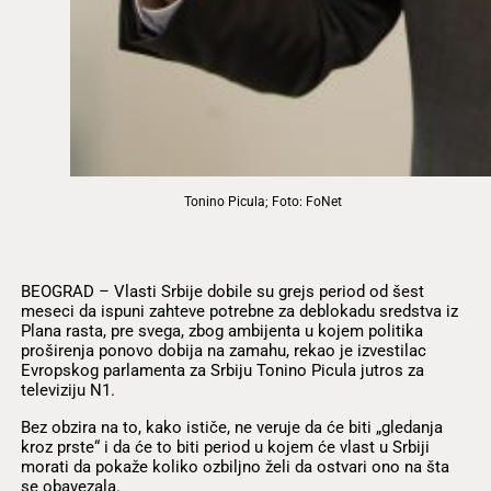
Tonino Picula; Foto: FoNet
BEOGRAD – Vlasti Srbije dobile su grejs period od šest
meseci da ispuni zahteve potrebne za deblokadu sredstva iz
Plana rasta, pre svega, zbog ambijenta u kojem politika
proširenja ponovo dobija na zamahu, rekao je izvestilac
Evropskog parlamenta za Srbiju Tonino Picula jutros za
televiziju N1.
Bez obzira na to, kako ističe, ne veruje da će biti „gledanja
kroz prste“ i da će to biti period u kojem će vlast u Srbiji
morati da pokaže koliko ozbiljno želi da ostvari ono na šta
se obavezala.