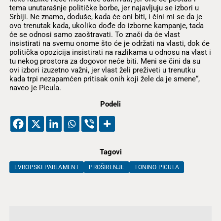
tema unutarašnje političke borbe, jer najavljuju se izbori u
Srbiji. Ne znamo, doduše, kada će oni biti, i čini mi se da je
ovo trenutak kada, ukoliko dođe do izborne kampanje, tada
će se odnosi samo zaoštravati. To znači da će vlast
insistirati na svemu onome što će je održati na vlasti, dok će
politička opozicija insistirati na razlikama u odnosu na vlast i
tu nekog prostora za dogovor neće biti. Meni se čini da su
ovi izbori izuzetno važni, jer vlast želi preživeti u trenutku
kada trpi nezapamćen pritisak onih koji žele da je smene“,
naveo je Picula.
Podeli
Tagovi
EVROPSKI PARLAMENT
PROŠIRENJE
TONINO PICULA