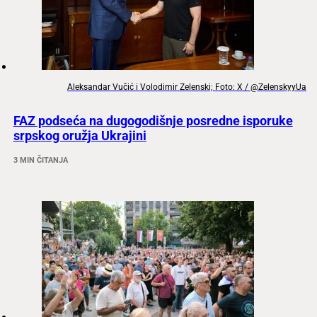
Aleksandar Vučić i Volodimir Zelenski; Foto: X / @ZelenskyyUa
FAZ podseća na dugogodišnje posredne isporuke
srpskog oružja Ukrajini
3 MIN ČITANJA