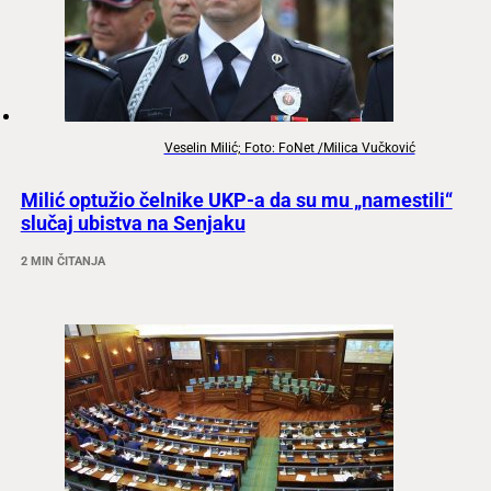
Veselin Milić; Foto: FoNet /Milica Vučković
Milić optužio čelnike UKP-a da su mu „namestili“
slučaj ubistva na Senjaku
2 MIN ČITANJA