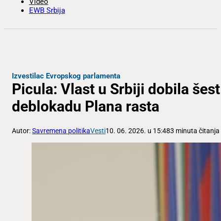
Video
EWB Srbija
Izvestilac Evropskog parlamenta
Picula: Vlast u Srbiji dobila še
deblokadu Plana rasta
Autor:
Savremena politika
Vesti
10. 06. 2026. u 15:48
3 minuta čitanja