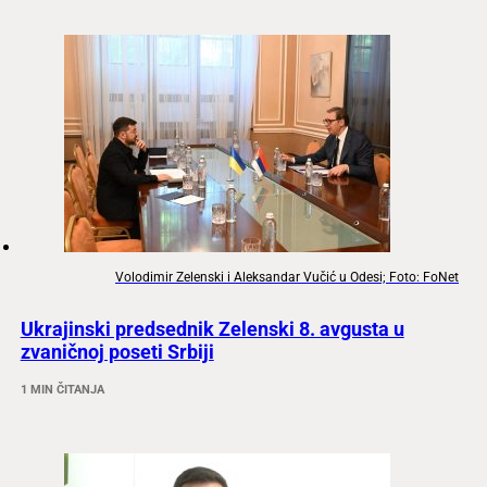
Volodimir Zelenski i Aleksandar Vučić u Odesi; Foto: FoNet
Ukrajinski predsednik Zelenski 8. avgusta u
zvaničnoj poseti Srbiji
1 MIN ČITANJA