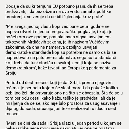
Dodaje da su kriterijumi EU potpuno jasni, da ih se treba
pridržavati, i da bez obzira na ovu vrstu zamaha politike
proširenja, ne veruje da će biti “gledanja kroz prste”.
“Pre svega, jednoj vlasti koja već pune četiri godine ne
uspeva otvoriti nijedno pregovaračko poglavlje, i koja je
početkom ove godine, poslala jasan signal usvajanjem
takozvanih Mrdićevih zakona, ja ih nazivam Vučićevim
zakonima, da ona ne namerava ozbiljno usvajati
demokratske standarde koji su potrebni ne samo da bi se
napredovalo na putu prema članstvu, nego su to standardi
koji treba da funkcionišu u svakoj zemlji koja se naziva
demokratskom”, kaže izvestilac Evropskog parlamenta za
Srbiju.
Period od šest meseci koji je dat Srbiji, prema njegovim
rečima, je period u kojem će vlast morati da pokaže koliko
ozbiljno želi da ostvaruje ono na što se obvezala. Šta će se u
tom periodu desti, kako kaže, teško je predvideti, ali da je
mišljenja da će se, ako nije bilo prostora za usuglašavanje i
dijalog do sada, situacija još teže realizovati u idućih šest
meseci.
“Meni se čini da sada i Srbija ulazi u jedan period u kojem se
neke razlike neće moći više sakrivati, jer one će postati i