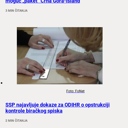
moguć „paket“ Crna Gora-Island
3 MIN ČITANJA
Foto: FoNet
SSP najavljuje dokaze za ODIHR o opstrukciji
kontrole biračkog spiska
2 MIN ČITANJA