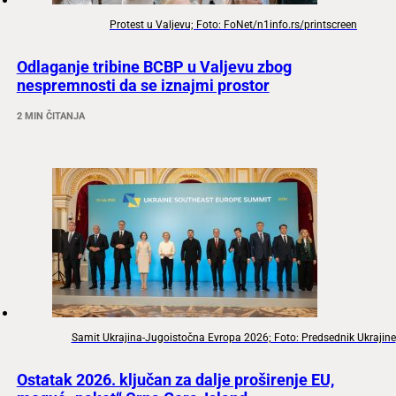
Protest u Valjevu; Foto: FoNet/n1info.rs/printscreen
Odlaganje tribine BCBP u Valjevu zbog
nespremnosti da se iznajmi prostor
2 MIN ČITANJA
Samit Ukrajina-Jugoistočna Evropa 2026; Foto: Predsednik Ukrajine
Ostatak 2026. ključan za dalje proširenje EU,