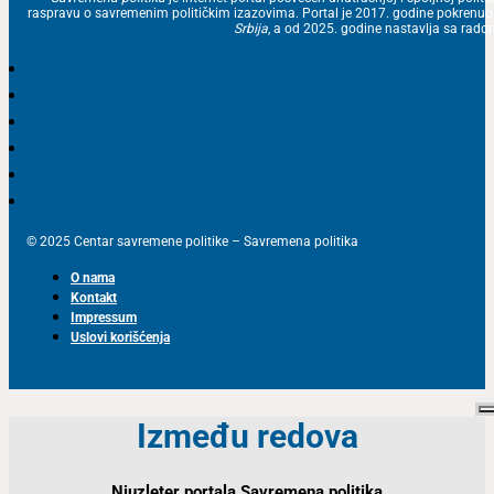
raspravu o savremenim političkim izazovima. Portal je 2017. godine pokrenu
Srbija
, a od 2025. godine nastavlja sa ra
© 2025 Centar savremene politike – Savremena politika
O nama
Kontakt
Impressum
Uslovi korišćenja
Između redova
Njuzleter portala Savremena politika