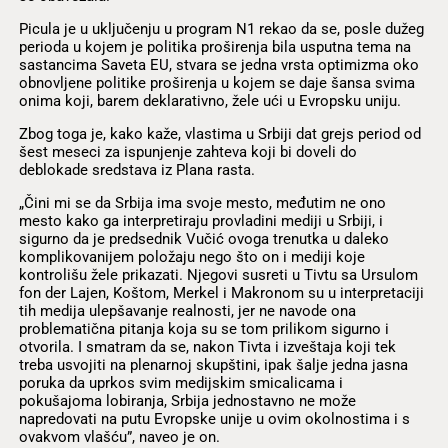
Picula je u uključenju u program N1 rekao da se, posle dužeg
perioda u kojem je politika proširenja bila usputna tema na
sastancima Saveta EU, stvara se jedna vrsta optimizma oko
obnovljene politike proširenja u kojem se daje šansa svima
onima koji, barem deklarativno, žele ući u Evropsku uniju.
Zbog toga je, kako kaže, vlastima u Srbiji dat grejs period od
šest meseci za ispunjenje zahteva koji bi doveli do
deblokade sredstava iz Plana rasta.
„Čini mi se da Srbija ima svoje mesto, međutim ne ono
mesto kako ga interpretiraju provladini mediji u Srbiji, i
sigurno da je predsednik Vučić ovoga trenutka u daleko
komplikovanijem položaju nego što on i mediji koje
kontrolišu žele prikazati. Njegovi susreti u Tivtu sa Ursulom
fon der Lajen, Koštom, Merkel i Makronom su u interpretaciji
tih medija ulepšavanje realnosti, jer ne navode ona
problematična pitanja koja su se tom prilikom sigurno i
otvorila. I smatram da se, nakon Tivta i izveštaja koji tek
treba usvojiti na plenarnoj skupštini, ipak šalje jedna jasna
poruka da uprkos svim medijskim smicalicama i
pokušajoma lobiranja, Srbija jednostavno ne može
napredovati na putu Evropske unije u ovim okolnostima i s
ovakvom vlašću”, naveo je on.