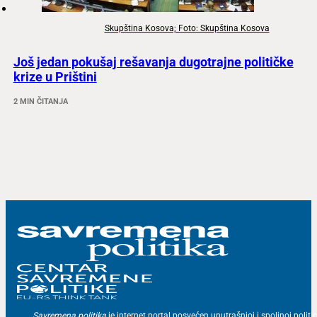
Skupština Kosova; Foto: Skupština Kosova
Još jedan pokušaj rešavanja dugotrajne političke
krize u Prištini
2 MIN ČITANJA
Savremena politika
je internet portal posvećen unutrašnjoj i spoljnoj politic