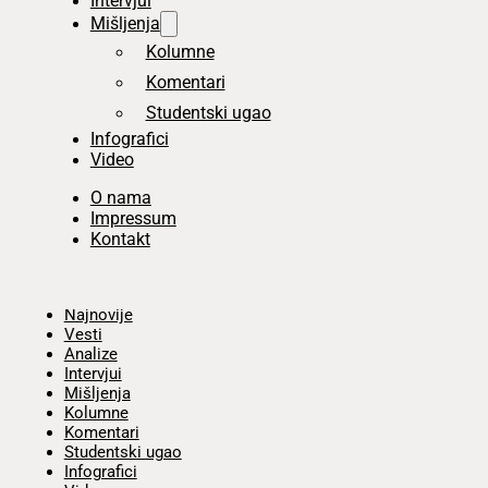
Intervjui
Mišljenja
Kolumne
Komentari
Studentski ugao
Infografici
Video
O nama
Impressum
Kontakt
Početna
Najnovije
Vesti
Analize
Intervjui
Mišljenja
Kolumne
Komentari
Studentski ugao
Infografici