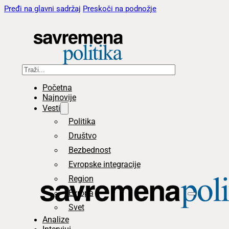
Pređi na glavni sadržaj
Preskoči na podnožje
Pretraga
Početna
Najnovije
Vesti
Politika
Društvo
Bezbednost
Evropske integracije
Region
Evropa
Svet
Analize