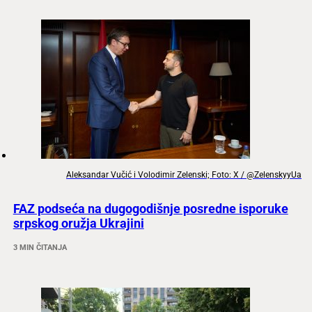
Aleksandar Vučić i Volodimir Zelenski; Foto: X / @ZelenskyyUa
FAZ podseća na dugogodišnje posredne isporuke
srpskog oružja Ukrajini
3 MIN ČITANJA