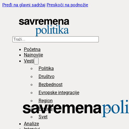
Pređi na glavni sadržaj
Preskoči na podnožje
Pretraga
Početna
Najnovije
Vesti
Politika
Društvo
Bezbednost
Evropske integracije
Region
Evropa
Svet
Analize