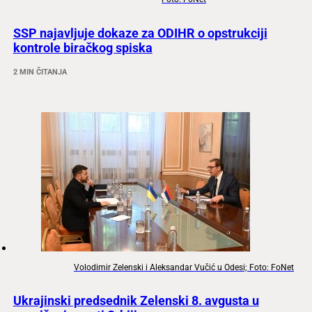
SSP najavljuje dokaze za ODIHR o opstrukciji
kontrole biračkog spiska
2 MIN ČITANJA
Volodimir Zelenski i Aleksandar Vučić u Odesi; Foto: FoNet
Ukrajinski predsednik Zelenski 8. avgusta u