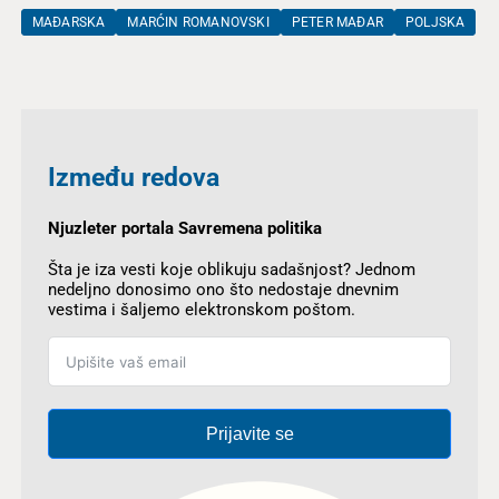
MAĐARSKA
MARĆIN ROMANOVSKI
PETER MAĐAR
POLJSKA
Između redova
Njuzleter portala Savremena politika
Šta je iza vesti koje oblikuju sadašnjost? Jednom
nedeljno donosimo ono što nedostaje dnevnim
vestima i šaljemo elektronskom poštom.
Prijavite se