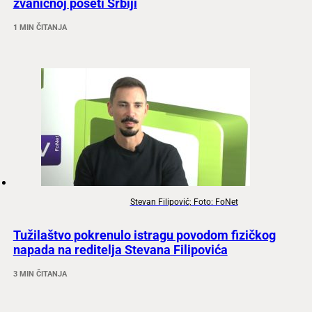
zvaničnoj poseti Srbiji
1 MIN ČITANJA
Stevan Filipović; Foto: FoNet
Tužilaštvo pokrenulo istragu povodom fizičkog
napada na reditelja Stevana Filipovića
3 MIN ČITANJA