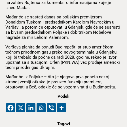
na zahtev Rojtersa za komentar o informacijama koje je
izneo Mađar.
Mađar će se sastati danas sa poljskim premijerom
Donaldom Tuskom i predsednikom Karolom Navrockim u
Varšavi, a potom će otputovati u Gdanjsk, gde će se susresti
sa bivšim predsednikom Poljske i dobitnikom Nobelove
nagrade za mir Lehom Valensom.
Varšava planira da ponudi Budimpešti pristup američkom
tečnom prirodnom gasu preko novog terminala u Gdanjsku,
koji bi trebalo da počne da radi 2028. godine, rekao je izvor
upoznat sa situacijom. Orlen (PKN.WA) već prodaje američki
tečni prirodni gas Ukrajini.
Mađar će iz Poljske – što je njegova prva poseta nekoj
stranoj zemlji otkako je preuzeo funkciju premijera,
otputovati u Beč, odakle će se vozom vratiti u Budimpeštu.
Podeli
Tagovi