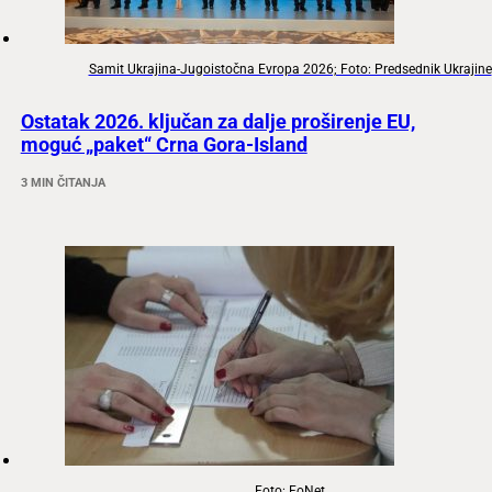
Samit Ukrajina-Jugoistočna Evropa 2026; Foto: Predsednik Ukrajine
Ostatak 2026. ključan za dalje proširenje EU,
moguć „paket“ Crna Gora-Island
3 MIN ČITANJA
Foto: FoNet