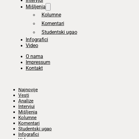
Intervjui
Mišljenja
Kolumne
Komentari
Studentski ugao
Infografici
Video
O nama
Impressum
Kontakt
Početna
Najnovije
Vesti
Analize
Intervjui
Mišljenja
Kolumne
Komentari
Studentski ugao
Infografici