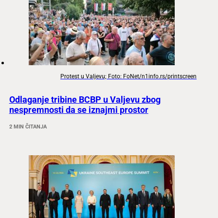
Protest u Valjevu; Foto: FoNet/n1info.rs/printscreen
Odlaganje tribine BCBP u Valjevu zbog
nespremnosti da se iznajmi prostor
2 MIN ČITANJA