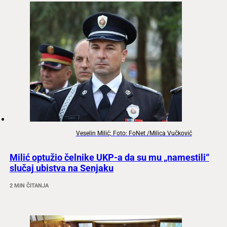
Veselin Milić; Foto: FoNet /Milica Vučković
Milić optužio čelnike UKP-a da su mu „namestili“
slučaj ubistva na Senjaku
2 MIN ČITANJA