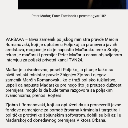
Peter Mađar; Foto: Facebook / peter.magyar.102
VARŠAVA – Bivši zamenik poljskog ministra pravde Marćin
Romanovski, koji je optužen u Poljskoj za proneveru javnih
sredstava, moguće je da je napustio Mađarsku preko Srbije,
rekao je mađarski premijer Peter Mađar u danas objavljenom
intervjuu za poljski privatni kanal TVN24.
Mađar je u dvodnevnoj poseti Poljskoj, a pitanje kako su
bivši poljski ministar pravde Zbignjev Zjobro i njegov
zamenik Marćin Romanovski, koje traži poljsko tužilaštvo,
uspeli da napuste Mađarsku pre nego što je preuzeo dužnost
premijera, moglo bi da bude tema razgovora sa poljskim
zvaničnicima, prenosi Rojters.
Zjobro i Romanovski, koji su optuženi da su proneverili javne
fondove namenjene za pomoć žrtvama kriminala i targetirali
političke protivnike špijunskim softverom, dobili su bili azil u
Mađarskoj od donedavnog premijera Viktora Orbana.