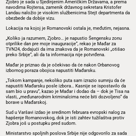
Zjobro je sada u Sjedinjenim Američkim Državama, a prema
navodima Rojtersa, zamenik državnog sekretara Kristofer
Landau naložio je visokim službenicima Stejt departmenta da
obezbede da dobije vizu.
Lokacija na kojoj je Romanovski ostala je, međutim, nejasna.
„Koliko ja razumem, Zjobro… je napustio Šengensku zonu
otprilike dan pre moje inauguracije“, rekao je Mađar za
TVN24, dodajući da ima znakova da je Romanovski „otišao
preko Srbije“, ali da ta informacija nije potvrđena.
Mađar je priznao da je očekivao da će nakon Orbanovog
izbornog poraza obojica napustiti Mađarsku.
„Tokom kampanje, nekoliko puta sam izrazio sumnju da će
napustiti Mađarsku posle izbora… Kasnije se ispostavilo da
sam bio u pravu“, kazao je Mađar i dodao da – dok je Tisa na
vlasti, „međunarodnim kriminalcima neće biti dozvoljeno“ da
borave u Mađarskoj.
Sud u Varšavi izdao je sredinom februara evropski nalog za
hapšenje Romanovskog, dok je isti zahtev tužilaštva protiv
Zjobra još u postupku pred sudom.
Ministarstvo spoljnih poslova Srbije nije odgovorilo za sada