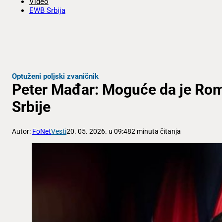
Video
EWB Srbija
Optuženi poljski zvaničnik
Peter Mađar: Moguće da je Ro
Srbije
Autor:
FoNet
Vesti
20. 05. 2026. u 09:48
2 minuta čitanja