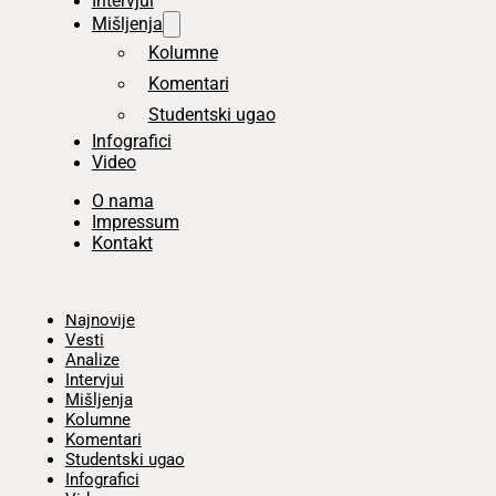
Intervjui
Mišljenja
Kolumne
Komentari
Studentski ugao
Infografici
Video
O nama
Impressum
Kontakt
Početna
Najnovije
Vesti
Analize
Intervjui
Mišljenja
Kolumne
Komentari
Studentski ugao
Infografici