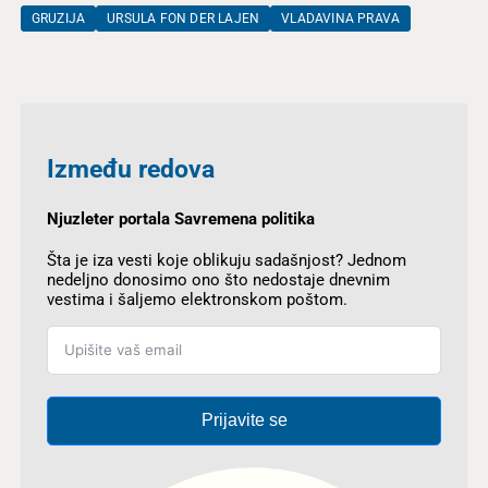
GRUZIJA
URSULA FON DER LAJEN
VLADAVINA PRAVA
Između redova
Njuzleter portala Savremena politika
Šta je iza vesti koje oblikuju sadašnjost? Jednom
nedeljno donosimo ono što nedostaje dnevnim
vestima i šaljemo elektronskom poštom.
Prijavite se