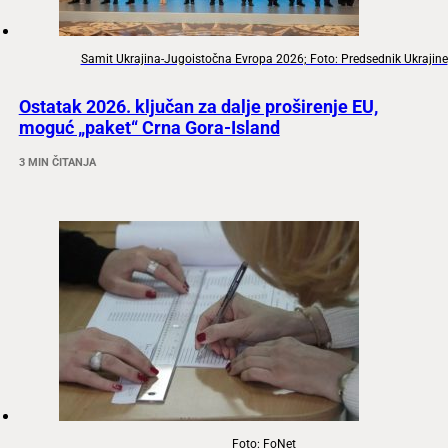
Samit Ukrajina-Jugoistočna Evropa 2026; Foto: Predsednik Ukrajine
Ostatak 2026. ključan za dalje proširenje EU,
moguć „paket“ Crna Gora-Island
3 MIN ČITANJA
Foto: FoNet