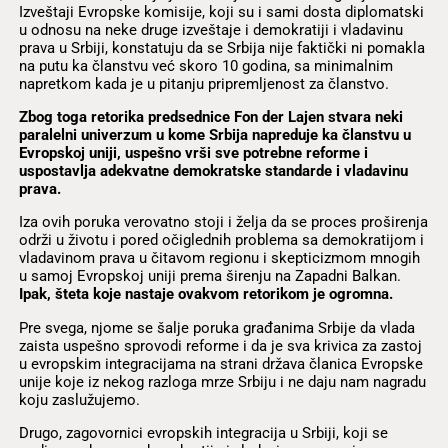
Izveštaji Evropske komisije, koji su i sami dosta diplomatski
u odnosu na neke druge izveštaje i demokratiji i vladavinu
prava u Srbiji, konstatuju da se Srbija nije faktički ni pomakla
na putu ka članstvu već skoro 10 godina, sa minimalnim
napretkom kada je u pitanju pripremljenost za članstvo.
Zbog toga retorika predsednice Fon der Lajen stvara neki
paralelni univerzum u kome Srbija napreduje ka članstvu u
Evropskoj uniji, uspešno vrši sve potrebne reforme i
uspostavlja adekvatne demokratske standarde i vladavinu
prava.
Iza ovih poruka verovatno stoji i želja da se proces proširenja
održi u životu i pored očiglednih problema sa demokratijom i
vladavinom prava u čitavom regionu i skepticizmom mnogih
u samoj Evropskoj uniji prema širenju na Zapadni Balkan.
Ipak, šteta koje nastaje ovakvom retorikom je ogromna.
Pre svega, njome se šalje poruka građanima Srbije da vlada
zaista uspešno sprovodi reforme i da je sva krivica za zastoj
u evropskim integracijama na strani država članica Evropske
unije koje iz nekog razloga mrze Srbiju i ne daju nam nagradu
koju zaslužujemo.
Drugo, zagovornici evropskih integracija u Srbiji, koji se