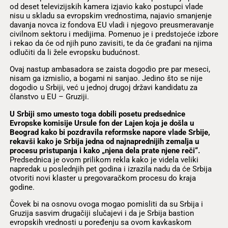
od deset televizijskih kamera izjavio kako postupci vlade
nisu u skladu sa evropskim vrednostima, najavio smanjenje
davanja novca iz fondova EU vladi i njegovo preusmeravanje
civilnom sektoru i medijima. Pomenuo je i predstojeće izbore
i rekao da će od njih puno zavisiti, te da će građani na njima
odlučiti da li žele evropsku budućnost.
Ovaj nastup ambasadora se zaista dogodio pre par meseci,
nisam ga izmislio, a bogami ni sanjao. Jedino što se nije
dogodio u Srbiji, već u jednoj drugoj državi kandidatu za
članstvo u EU – Gruziji.
U Srbiji smo umesto toga dobili posetu predsednice
Evropske komisije Ursule fon der Lajen koja je došla u
Beograd kako bi pozdravila reformske napore vlade Srbije,
rekavši kako je Srbija jedna od najnaprednijih zemalja u
procesu pristupanja i kako „njena dela prate njene reči“.
Predsednica je ovom prilikom rekla kako je videla veliki
napredak u poslednjih pet godina i izrazila nadu da će Srbija
otvoriti novi klaster u pregovaračkom procesu do kraja
godine.
Čovek bi na osnovu ovoga mogao pomisliti da su Srbija i
Gruzija sasvim drugačiji slučajevi i da je Srbija bastion
evropskih vrednosti u poređenju sa ovom kavkaskom