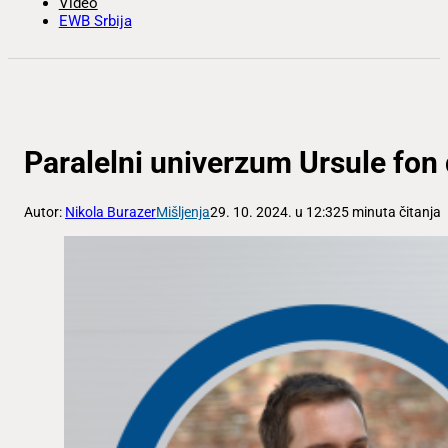
Video
EWB Srbija
Paralelni univerzum Ursule fon 
Autor:
Nikola Burazer
Mišljenja
29. 10. 2024. u 12:32
5 minuta čitanja