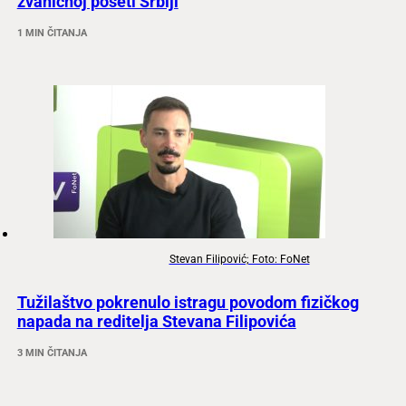
zvaničnoj poseti Srbiji
1 MIN ČITANJA
Stevan Filipović; Foto: FoNet
Tužilaštvo pokrenulo istragu povodom fizičkog
napada na reditelja Stevana Filipovića
3 MIN ČITANJA