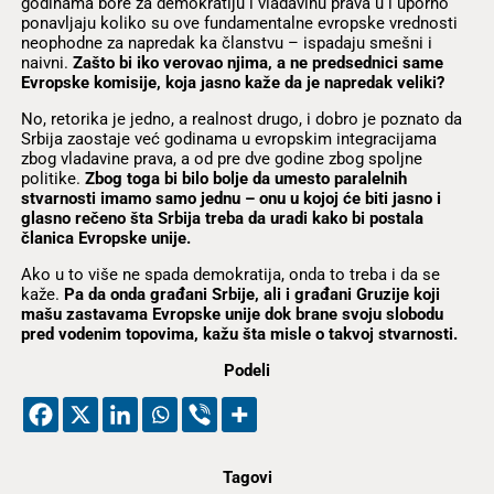
godinama bore za demokratiju i vladavinu prava u i uporno
ponavljaju koliko su ove fundamentalne evropske vrednosti
neophodne za napredak ka članstvu – ispadaju smešni i
naivni.
Zašto bi iko verovao njima, a ne predsednici same
Evropske komisije, koja jasno kaže da je napredak veliki?
No, retorika je jedno, a realnost drugo, i dobro je poznato da
Srbija zaostaje već godinama u evropskim integracijama
zbog vladavine prava, a od pre dve godine zbog spoljne
politike.
Zbog toga bi bilo bolje da umesto paralelnih
stvarnosti imamo samo jednu – onu u kojoj će biti jasno i
glasno rečeno šta Srbija treba da uradi kako bi postala
članica Evropske unije.
Ako u to više ne spada demokratija, onda to treba i da se
kaže.
Pa da onda građani Srbije, ali i građani Gruzije koji
mašu zastavama Evropske unije dok brane svoju slobodu
pred vodenim topovima, kažu šta misle o takvoj stvarnosti.
Podeli
Tagovi