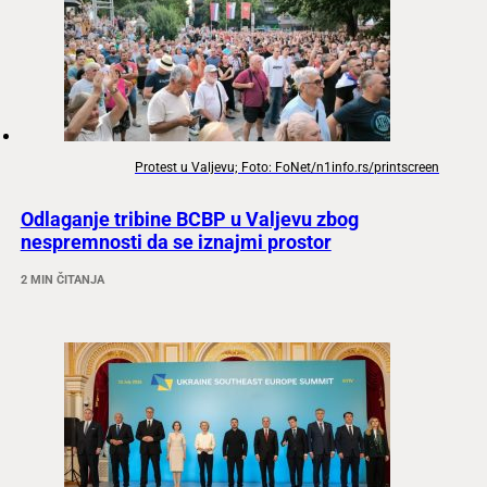
Protest u Valjevu; Foto: FoNet/n1info.rs/printscreen
Odlaganje tribine BCBP u Valjevu zbog
nespremnosti da se iznajmi prostor
2 MIN ČITANJA