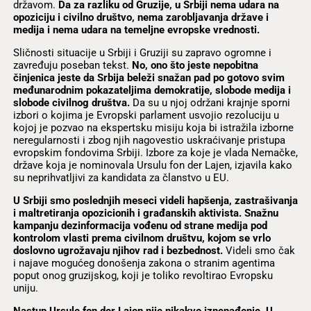
državom.
Da za razliku od Gruzije, u Srbiji nema udara na
opoziciju i civilno društvo, nema zarobljavanja države i
medija i nema udara na temeljne evropske vrednosti.
Sličnosti situacije u Srbiji i Gruziji su zapravo ogromne i
zavređuju poseban tekst.
No, ono što jeste nepobitna
činjenica jeste da Srbija beleži snažan pad po gotovo svim
međunarodnim pokazateljima demokratije, slobode medija i
slobode civilnog društva.
Da su u njoj održani krajnje sporni
izbori o kojima je Evropski parlament usvojio rezoluciju u
kojoj je pozvao na ekspertsku misiju koja bi istražila izborne
neregularnosti i zbog njih nagovestio uskraćivanje pristupa
evropskim fondovima Srbiji. Izbore za koje je vlada Nemačke,
države koja je nominovala Ursulu fon der Lajen, izjavila kako
su neprihvatljivi za kandidata za članstvo u EU.
U Srbiji smo poslednjih meseci videli hapšenja, zastrašivanja
i maltretiranja opozicionih i građanskih aktivista. Snažnu
kampanju dezinformacija vođenu od strane medija pod
kontrolom vlasti prema civilnom društvu, kojom se vrlo
doslovno ugrožavaju njihov rad i bezbednost.
Videli smo čak
i najave mogućeg donošenja zakona o stranim agentima
poput onog gruzijskog, koji je toliko revoltirao Evropsku
uniju.