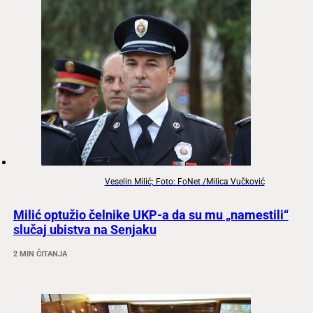
Veselin Milić; Foto: FoNet /Milica Vučković
Milić optužio čelnike UKP-a da su mu „namestili“
slučaj ubistva na Senjaku
2 MIN ČITANJA