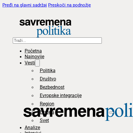
Pređi na glavni sadržaj
Preskoči na podnožje
Pretraga
Početna
Najnovije
Vesti
Politika
Društvo
Bezbednost
Evropske integracije
Region
Evropa
Svet
Analize