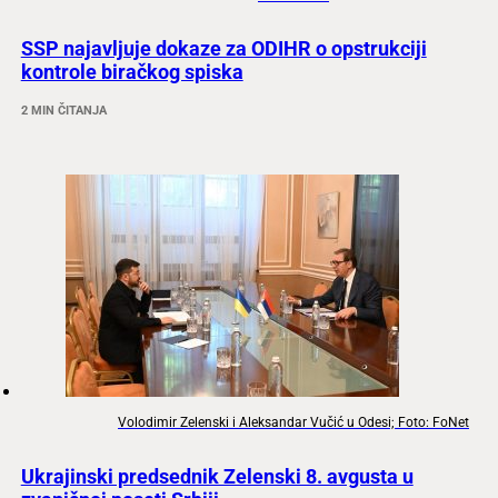
SSP najavljuje dokaze za ODIHR o opstrukciji
kontrole biračkog spiska
2 MIN ČITANJA
Volodimir Zelenski i Aleksandar Vučić u Odesi; Foto: FoNet
Ukrajinski predsednik Zelenski 8. avgusta u