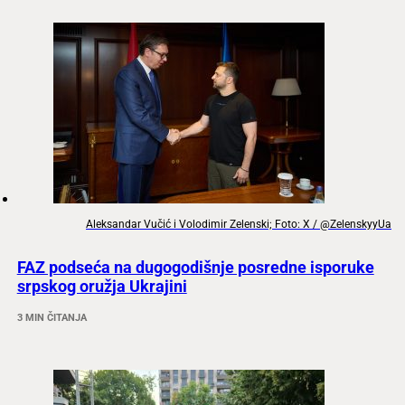
Aleksandar Vučić i Volodimir Zelenski; Foto: X / @ZelenskyyUa
FAZ podseća na dugogodišnje posredne isporuke
srpskog oružja Ukrajini
3 MIN ČITANJA