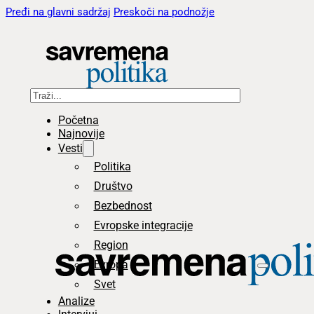
Pređi na glavni sadržaj
Preskoči na podnožje
Pretraga
Početna
Najnovije
Vesti
Politika
Društvo
Bezbednost
Evropske integracije
Region
Evropa
Svet
Analize