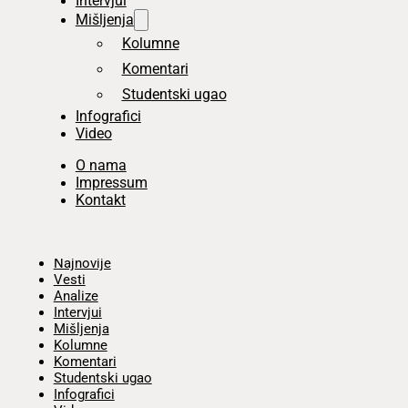
Intervjui
Mišljenja
Kolumne
Komentari
Studentski ugao
Infografici
Video
O nama
Impressum
Kontakt
Početna
Najnovije
Vesti
Analize
Intervjui
Mišljenja
Kolumne
Komentari
Studentski ugao
Infografici