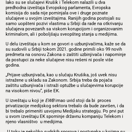
Iako su se slučajevi Krušik i Telekom nalazili u dva
predhodna izveštaja Evropskog parlamenta, Evropska
komisija do sada nije pominjala ove i druge poznate
slučajeve u svojim izveštajima. Ranijih godina postojali su
samo uopšteni pozivi vlastima u Srbiji da rade na otkrivanju
slučajeva povezanih sa viskom korupcijom i organizovanim
kriminalom, ali i poboljšaju sveopšteg stanja u medijima.
U delu izveštaja u kom se govori o uzbunjivačima, kaže se da
su sudovili u Srbiji tokom 2021. godine primili oko 99 novih
predmeta na osnovu Zakona o zaštiti uzbinjivača i napominje
da postupci za neke slučajeve nisu rešeni ni posle više
godina.
„Prijave uzbunjivača, kao u slučaju Krušika, još uvek nisu
istražene u skladu sa Zakonom. Srbija treba da pojača
zaštitu uzbunjivača i istraži optužbe u slučajevima korupcije
na visokom nivou“, piše EK.
U izveštaju u koji je
EWB
imao uvid stoji da bi proces
privatizacije medijskog sektora trebalo da bude završen, i da
bi trebalo primeniti usvojenu Medijsku strategiju. Po prvi put
u svom izveštaju EK spominje državnu kompaniju Telekom i
njeno vlasništvo u medijima.
„U toku je nekoliko sudskih sporova i postupaka u kojima su