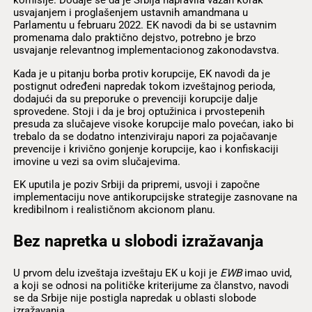
komisije. Dodaje se da je Srbija napravila važan korak
usvajanjem i proglašenjem ustavnih amandmana u
Parlamentu u februaru 2022. EK navodi da bi se ustavnim
promenama dalo praktično dejstvo, potrebno je brzo
usvajanje relevantnog implementacionog zakonodavstva.
Kada je u pitanju borba protiv korupcije, EK navodi da je
postignut određeni napredak tokom izveštajnog perioda,
dodajući da su preporuke o prevenciji korupcije dalje
sprovedene. Stoji i da je broj optužinica i prvostepenih
presuda za slučajeve visoke korupcije malo povećan, iako bi
trebalo da se dodatno intenziviraju napori za pojačavanje
prevencije i krivično gonjenje korupcije, kao i konfiskaciji
imovine u vezi sa ovim slučajevima.
EK uputila je poziv Srbiji da pripremi, usvoji i započne
implementaciju nove antikorupcijske strategije zasnovane na
kredibilnom i realističnom akcionom planu.
Bez napretka u slobodi izražavanja
U prvom delu izveštaja izveštaju EK u koji je
EWB
imao uvid,
a koji se odnosi na političke kriterijume za članstvo, navodi
se da Srbije nije postigla napredak u oblasti slobode
izražavanja.