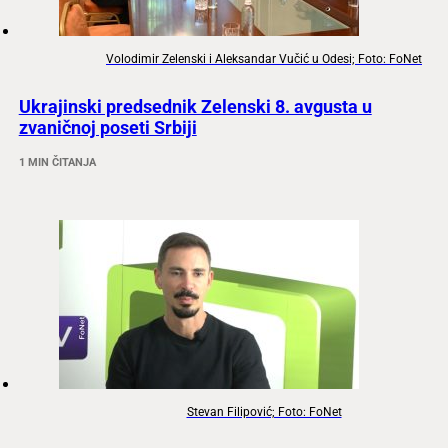
Volodimir Zelenski i Aleksandar Vučić u Odesi; Foto: FoNet
Ukrajinski predsednik Zelenski 8. avgusta u
zvaničnoj poseti Srbiji
1 MIN ČITANJA
Stevan Filipović; Foto: FoNet