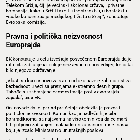
Telekom Srbija, čiji je većinski akcionar država, i privatne
kompanije, kako u Srbiji tako i u inostranstvu, u kontekstu
visoke koncentracije medijskog tržišta u Srbiji“, konstatuje
Evropska komisija.
Pravna i politička neizvesnost
Europrajda
EK konstatuje u delu izveštaja posvećenom Europrajdu da je
ruta bila zabranjena, dok je neizvesno do poslednjeg trenutka
bilo njegovo održavanje.
„Vlasti su kao osnovu za svoju odluku navele zabrinutost za
bezbednost u vezi sa pretnjama ekstremno desnih grupa.
Takođe su zabranjene demonstracije protiv evroprajda i
zapada“, piše EK.
Oni navode da je period pre šetnje obeležila je pravna i
politička neizvesnost. Komunikacija nadležnih je bila
kontradiktorna, sa najavama na visokom nivou da će marš
biti potpuno zabranjen i naknadnom zabranom trase marša
koju je izdalo Ministarstvo unutrašnjih poslova.