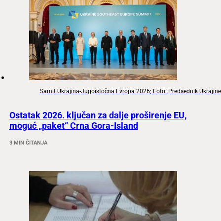
Samit Ukrajina-Jugoistočna Evropa 2026; Foto: Predsednik Ukrajine
Ostatak 2026. ključan za dalje proširenje EU,
moguć „paket“ Crna Gora-Island
3 MIN ČITANJA