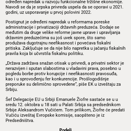
određen napredak u razvoju funkcionalne tržišne ekonomije.
Navodi se da je srpska privreda uspela da se oporavi u 2021.
godini, uz usporavanje u prvoj polovini 2022.
Postignut je određeni napredak u reformama poreske
administracije i privatizaciji državnih preduzeća. Dodaje se
međutim da druge velike reforme javne uprave i upravljanja
državnim preduzećima su još uvek spore, što samo
produžava dugotrajnu neefikasnost i povećava fiskalni
pritiska. Zaključuje se da nije bilo napretka u jačanju fiskalnih
pravila koja bi učvrstila fiskalnu politiku.
„Država zadržava snažan otisak u privredi, a privatni sektor je
nerazvijen i sputan slabostima u vladavini prava, posebno u
pogledu borbe protiv korupcije i neefikasnosti pravosuđa,
kao i u sprovođenju fer konkurencije. Prošlogodišnje
preporuke su delimično sprovedene“, piše EK u izveštaju za
Srbiju.
Šef Delegacije EU u Srbiji Emanuele Žiofre sastaće se u u
sredu 12. oktobra u 18 sati u Palati Srbija sa predsednikom
Srbije Aleksandrom Vučićem. Tom prilikom, Žiofre će predati
Vučiću izveštaj Evropske komisije, saopšteno je iz
Predsedništva.
Podeli