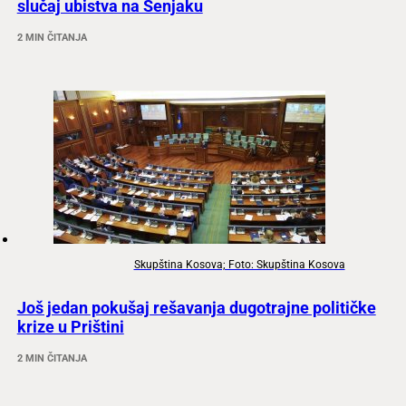
slučaj ubistva na Senjaku
2 MIN ČITANJA
Skupština Kosova; Foto: Skupština Kosova
Još jedan pokušaj rešavanja dugotrajne političke
krize u Prištini
2 MIN ČITANJA