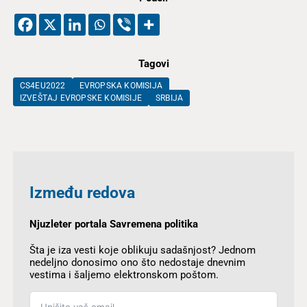
Tagovi
CS4EU2022
EVROPSKA KOMISIJA
IZVEŠTAJ EVROPSKE KOMISIJE
SRBIJA
Između redova
Njuzleter portala Savremena politika
Šta je iza vesti koje oblikuju sadašnjost? Jednom
nedeljno donosimo ono što nedostaje dnevnim
vestima i šaljemo elektronskom poštom.