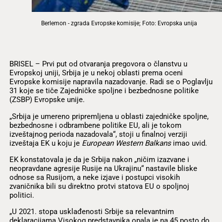
Berlemon - zgrada Evropske komisije; Foto: Evropska unija
BRISEL – Prvi put od otvaranja pregovora o članstvu u
Evropskoj uniji, Srbija je u nekoj oblasti prema oceni
Evropske komisije napravila nazadovanje. Radi se o Poglavlju
31 koje se tiče Zajedničke spoljne i bezbednosne politike
(ZSBP) Evropske unije.
„Srbija je umereno pripremljena u oblasti zajedničke spoljne,
bezbednosne i odbrambene politike EU, ali je tokom
izveštajnog perioda nazadovala“, stoji u finalnoj verziji
izveštaja EK u koju je
European Western Balkans
imao uvid.
EK konstatovala je da je Srbija nakon „ničim izazvane i
neopravdane agresije Rusije na Ukrajinu“ nastavile bliske
odnose sa Rusijom, a neke izjave i postupci visokih
zvaničnika bili su direktno protvi statova EU o spoljnoj
politici.
„U 2021. stopa usklađenosti Srbije sa relevantnim
deklaracijama Visokog predstavnika opala je na 45 posto do