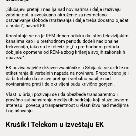
„Slučajevi pretnji i nasilja nad novinarima i dalje izazivaju
zabrinutost, a sveukupno okruženje za nesmetano
ostvarivanje slobode izražavanja i dalje treba dodatno ojačati
u praksi“, navodi EK.
Konstatuje se da je REM doneo odluku da istim televizijskim
kanalima kao i u prethodnom periodu dodeli nacionalne
frekvencija, iako su te televizije „i u prethodnom periodu
dobijale opomene od REM-a zbog kršenja svojih zakonskih
obaveza“.
EK poziva najviše državne zvaničnike u Srbija da se uzdrže od
etiketiranja ili verbalnih napada na novinare. Preporučeno je i
da bi trebalo da se sve pretnje i verbalno nasilje nad
novinaraima prati i da okrivljeni budu krivično gonjeni.
Vlasti u Srbiji pozivaju se i da obezbede transparentno i
pravično sufinansiranje medijskih sadržaja koji služe javnom
interesu i povećaju tranparentnost u vlasništvu nad medijima
i oglašavanju.
Krušik i Telekom u izveštaju EK