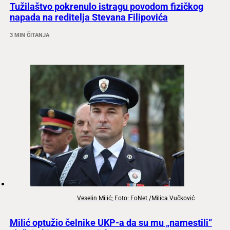
Tužilaštvo pokrenulo istragu povodom fizičkog
napada na reditelja Stevana Filipovića
3 MIN ČITANJA
Veselin Milić; Foto: FoNet /Milica Vučković
Milić optužio čelnike UKP-a da su mu „namestili“