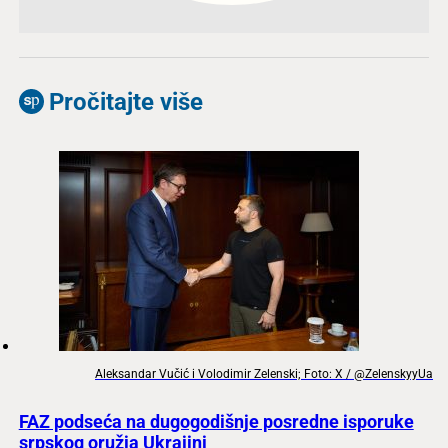
Pročitajte više
Aleksandar Vučić i Volodimir Zelenski; Foto: X / @ZelenskyyUa
FAZ podseća na dugogodišnje posredne isporuke
srpskog oružja Ukrajini