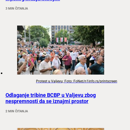
3 MIN ČITANJA
Protest u Valjevu; Foto: FoNet/n1info.rs/printscreen
Odlaganje tribine BCBP u Valjevu zbog
nespremnosti da se iznajmi prostor
2 MIN ČITANJA