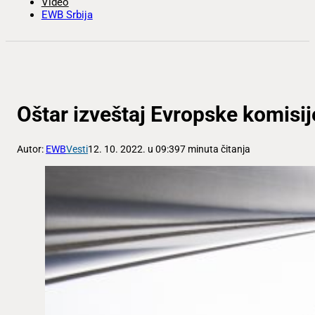
Video
EWB Srbija
Oštar izveštaj Evropske komisi
Autor:
EWB
Vesti
12. 10. 2022. u 09:39
7 minuta čitanja