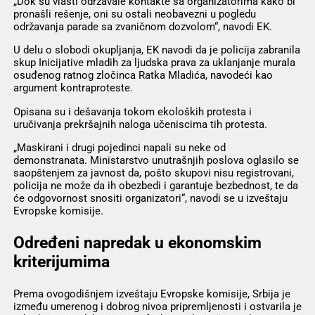
„Dok su vlasti održavale kontakte sa organizatorima kako bi
pronašli rešenje, oni su ostali neobavezni u pogledu
održavanja parade sa zvaničnom dozvolom“, navodi EK.
U delu o slobodi okupljanja, EK navodi da je policija zabranila
skup Inicijative mladih za ljudska prava za uklanjanje murala
osuđenog ratnog zločinca Ratka Mladića, navodeći kao
argument kontraproteste.
Opisana su i dešavanja tokom ekoloških protesta i
uručivanja prekršajnih naloga učeniscima tih protesta.
„Maskirani i drugi pojedinci napali su neke od
demonstranata. Ministarstvo unutrašnjih poslova oglasilo se
saopštenjem za javnost da, pošto skupovi nisu registrovani,
policija ne može da ih obezbedi i garantuje bezbednost, te da
će odgovornost snositi organizatori“, navodi se u izveštaju
Evropske komisije.
Određeni napredak u ekonomskim
kriterijumima
Prema ovogodišnjem izveštaju Evropske komisije, Srbija je
između umerenog i dobrog nivoa pripremljenosti i ostvarila je