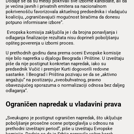
Dodaje se da su mediji pokrivali sve izborne kandidate, ali da
je većina javnih i privatnih emitera sa nacionalnom
pokrivenošču favorizovala aktuelnog predsednika i vladajuću
koaliciju, „ograničavajući mogućnost biračima da donesu
potpuno informisane izbore“.
Evropska komisija zaključila je i da brojna ponavljanja i
odlaganja finalizacije rezultata nisu doprineli poboljšanju
opšteg poverenja u izborni proces.
U prethodnih godinu dana prema oceni Evropske komisije
nije bilo napretka u dijalogu Beograda i Prištine. U izveštaju
piše da nije postignut konkretan napredak, iako su
predsednik Vučić i premijer Kurti dogovorili redovne
sastanke. I Beograd i Priština pozivaju se da se „aktivno
angažuju“ na postizanju „sveobuhvatnog, pravno
obavezujućeg sporazuma o normalizaciji odnosa bez daljeg
odlaganja“.
Ograničen napredak u vladavini prava
„Sveukupno je postignut ograničen napredak, što uključuje
poboljšanje prosečne ocene potpoglavlja u odnosu na
prethodni izveštajni period“, piše u izveštaju Evropske