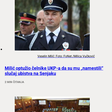
Veselin Milić; Foto: FoNet /Milica Vučković
Milić optužio čelnike UKP-a da su mu „namestili“
slučaj ubistva na Senjaku
2 MIN ČITANJA