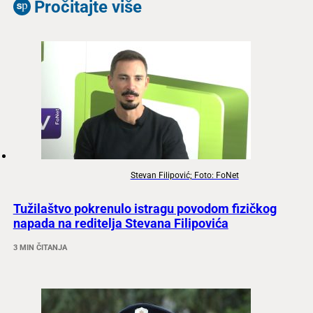
Pročitajte više
Stevan Filipović; Foto: FoNet
Tužilaštvo pokrenulo istragu povodom fizičkog
napada na reditelja Stevana Filipovića
3 MIN ČITANJA