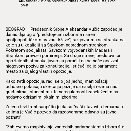
Aleksandar Vučić sa predstavnicima Pokreta socijalista; Foto:
FoNet
BEOGRAD – Predsednik Srbije Aleksandar Vučić započeo je
danas dijalog o “predstojećim izborima i širem
spoljnopolitičkom pravcu države”, razgovorima sa strankama
koje su u koaliciji sa Srpskom naprednom strankom –
Pokretom socijalista, Savezom vojvođanskih Mađara i
Strankom pravde i pomirenja. Sa druge strane, predstavnici
opozicionih stranaka javno su poručili da se neće odazvati
njegovom pozivu za konsultacije, ističući da je parlament
mesto za dijalog vlasti i opozicije.
Kako tvrdi opozicija, radi se o još jednoj manipulaciji,
odnosno pokušaju skretanja pažnje sa nasilja režima nad
građanima i studentima, te neregularnosti zabeleženim na
nedavno održanim lokalnim izborima.
Zeleno-levi front saopštio je da su “naši stavovi o temama o
kojima je Vučić pozvao da razgovaramo odavno su javno
poznati”.
“Zahtevamo raspisivanje vanrednih parlamentarnih izbora što