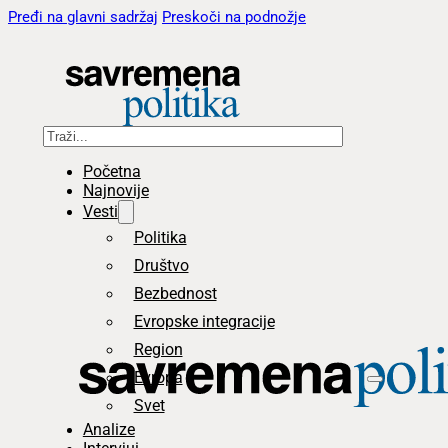
Pređi na glavni sadržaj
Preskoči na podnožje
Pretraga
Početna
Najnovije
Vesti
Politika
Društvo
Bezbednost
Evropske integracije
Region
Evropa
Svet
Analize