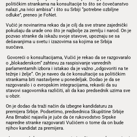
političkim strankama na konsultacije to što se čovečanstvo
nalazi „na ivici ambisa“ i što su Srbiji “potrebne ozbiljne
odluke”, preneo je FoNet.
Vučić je novinarima rekao da je cilj da sve strane zajednički
pokušaju da urade ono što je najbolje za zemlju i narod. On je
pozvao stranke da iskažu svoje stavove, upoznaju se sa
dešavanjima u svetu i izazovima sa kojima se Srbija
suočava.
Govoreći o konsultacijama, Vučić je rekao da se razgovaralo
o „blokaderskom“ zahtevu za raspisivanje vanrednih
parlamentarnih izbora i istakao da je važno „odgovoriti na te
težnje i želje“. On je naveo da će konsultacije sa političkim
strankama biti nastavljene u ponedeljak. Dodao je da se
razgovaralo i o evropskim integracijama, rekavši da su
stavovi sagovornika različiti, ali da kao predsednik uzima sve
u obzir.
On je dodao da traži način da izbegne kandidaturu za
premijera Srbije. Podsetimo, predsednica Skupštine Srbije
Ana Brnabić najavila je juče da će rukovodstvo Srpske
napredne stranke razgovarati Vučićem o tome da on bude
njihov kandidat za premijera.