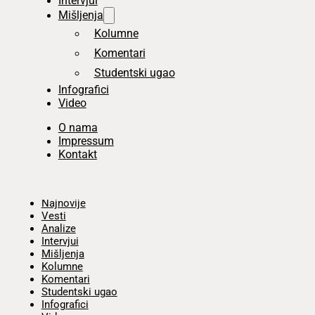
Intervjui
Mišljenja
Kolumne
Komentari
Studentski ugao
Infografici
Video
O nama
Impressum
Kontakt
Početna
Najnovije
Vesti
Analize
Intervjui
Mišljenja
Kolumne
Komentari
Studentski ugao
Infografici