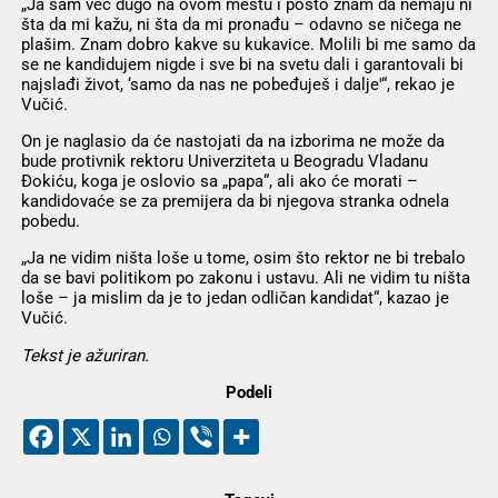
„Ja sam već dugo na ovom mestu i pošto znam da nemaju ni
šta da mi kažu, ni šta da mi pronađu – odavno se ničega ne
plašim. Znam dobro kakve su kukavice. Molili bi me samo da
se ne kandidujem nigde i sve bi na svetu dali i garantovali bi
najslađi život, ‘samo da nas ne pobeđuješ i dalje'“, rekao je
Vučić.
On je naglasio da će nastojati da na izborima ne može da
bude protivnik rektoru Univerziteta u Beogradu Vladanu
Đokiću, koga je oslovio sa „papa“, ali ako će morati –
kandidovaće se za premijera da bi njegova stranka odnela
pobedu.
„Ja ne vidim ništa loše u tome, osim što rektor ne bi trebalo
da se bavi politikom po zakonu i ustavu. Ali ne vidim tu ništa
loše – ja mislim da je to jedan odličan kandidat“, kazao je
Vučić.
Tekst je ažuriran.
Podeli