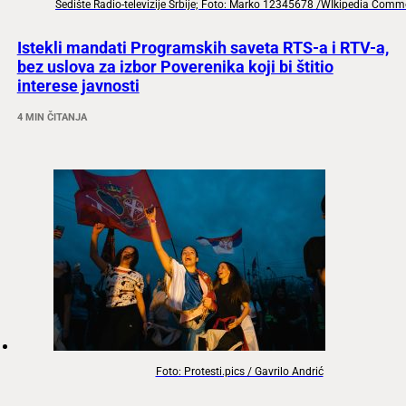
Sedište Radio-televizije Srbije; Foto: Marko 12345678 /WIkipedia Com
Istekli mandati Programskih saveta RTS-a i RTV-a,
bez uslova za izbor Poverenika koji bi štitio
interese javnosti
4 MIN ČITANJA
Foto: Protesti.pics / Gavrilo Andrić