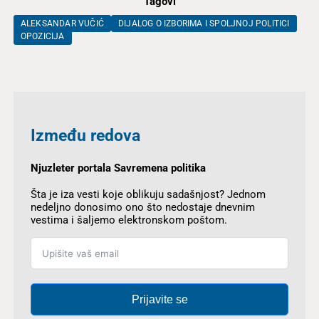
Tagovi
ALEKSANDAR VUČIĆ
DIJALOG O IZBORIMA I SPOLJNOJ POLITICI
OPOZICIJA
Između redova
Njuzleter portala Savremena politika
Šta je iza vesti koje oblikuju sadašnjost? Jednom
nedeljno donosimo ono što nedostaje dnevnim
vestima i šaljemo elektronskom poštom.
Prijavite se