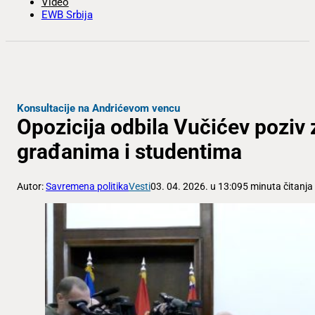
Video
EWB Srbija
Konsultacije na Andrićevom vencu
Opozicija odbila Vučićev poziv 
građanima i studentima
Autor:
Savremena politika
Vesti
03. 04. 2026. u 13:09
5 minuta čitanja