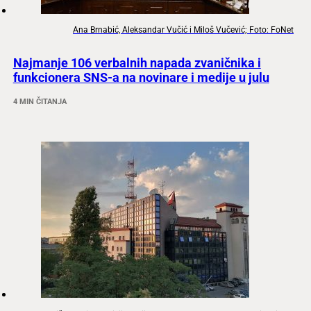
Ana Brnabić, Aleksandar Vučić i Miloš Vučević; Foto: FoNet
Najmanje 106 verbalnih napada zvaničnika i
funkcionera SNS-a na novinare i medije u julu
4 MIN ČITANJA