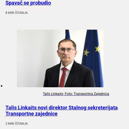
Spavač se probudio
8 MIN ČITANJA
Talis Linkaits; Foto: Transportna Zajednica
Talis Linkaits novi direktor Stalnog sekreterijata
Transportne zajednice
2 MIN ČITANJA