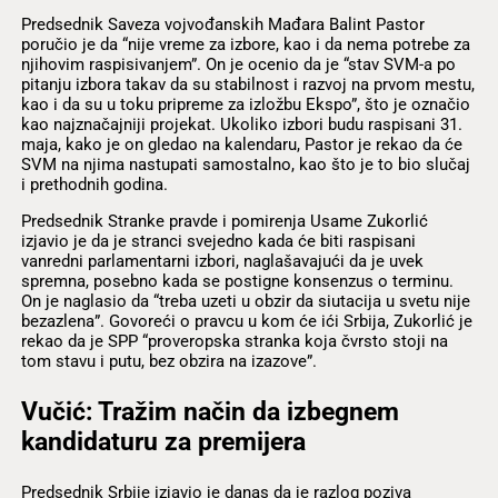
Predsednik Saveza vojvođanskih Mađara Balint Pastor
poručio je da “nije vreme za izbore, kao i da nema potrebe za
njihovim raspisivanjem”. On je ocenio da je “stav SVM-a po
pitanju izbora takav da su stabilnost i razvoj na prvom mestu,
kao i da su u toku pripreme za izložbu Ekspo”, što je označio
kao najznačajniji projekat. Ukoliko izbori budu raspisani 31.
maja, kako je on gledao na kalendaru, Pastor je rekao da će
SVM na njima nastupati samostalno, kao što je to bio slučaj
i prethodnih godina.
Predsednik Stranke pravde i pomirenja Usame Zukorlić
izjavio je da je stranci svejedno kada će biti raspisani
vanredni parlamentarni izbori, naglašavajući da je uvek
spremna, posebno kada se postigne konsenzus o terminu.
On je naglasio da “treba uzeti u obzir da siutacija u svetu nije
bezazlena”. Govoreći o pravcu u kom će ići Srbija, Zukorlić je
rekao da je SPP “proveropska stranka koja čvrsto stoji na
tom stavu i putu, bez obzira na izazove”.
Vučić: Tražim način da izbegnem
kandidaturu za premijera
Predsednik Srbije izjavio je danas da je razlog poziva