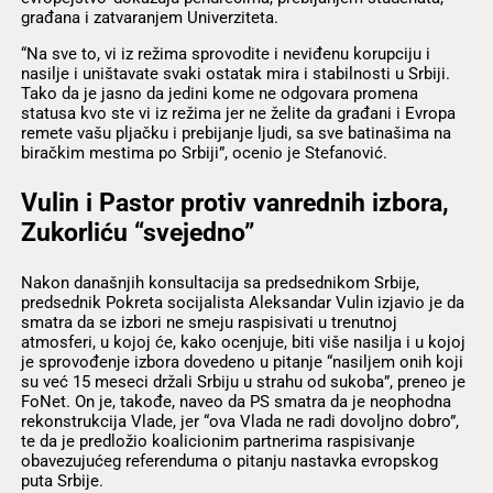
građana i zatvaranjem Univerziteta.
“Na sve to, vi iz režima sprovodite i neviđenu korupciju i
nasilje i uništavate svaki ostatak mira i stabilnosti u Srbiji.
Tako da je jasno da jedini kome ne odgovara promena
statusa kvo ste vi iz režima jer ne želite da građani i Evropa
remete vašu pljačku i prebijanje ljudi, sa sve batinašima na
biračkim mestima po Srbiji”, ocenio je Stefanović.
Vulin i Pastor protiv vanrednih izbora,
Zukorliću “svejedno”
Nakon današnjih konsultacija sa predsednikom Srbije,
predsednik Pokreta socijalista Aleksandar Vulin izjavio je da
smatra da se izbori ne smeju raspisivati u trenutnoj
atmosferi, u kojoj će, kako ocenjuje, biti više nasilja i u kojoj
je sprovođenje izbora dovedeno u pitanje “nasiljem onih koji
su već 15 meseci držali Srbiju u strahu od sukoba”, preneo je
FoNet. On je, takođe, naveo da PS smatra da je neophodna
rekonstrukcija Vlade, jer “ova Vlada ne radi dovoljno dobro”,
te da je predložio koalicionim partnerima raspisivanje
obavezujućeg referenduma o pitanju nastavka evropskog
puta Srbije.