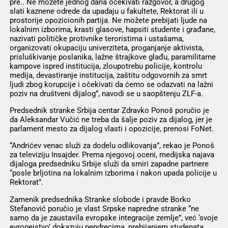
pre.. Ne možete jednog dana očekivati razgovor, a drugog
slati kaznene odrede da upadaju u fakultete, Rektorat ili u
prostorije opozicionih partija. Ne možete prebijati ljude na
lokalnim izborima, krasti glasove, hapsiti studente i građane,
nazivati političke protivnike teroristima i ustašama,
organizovati okupaciju univerziteta, proganjanje aktivista,
prisluškivanje poslanika, lažne štrajkove glađu, paramilitarne
kampove ispred institucija, zloupotrebu policije, kontrolu
medija, devastiranje institucija, zaštitu odgovornih za smrt
ljudi zbog korupcije i očekivati da ćemo se odazvati na lažni
poziv na društveni dijalog”, navodi se u saopštenju ZLF-a.
Predsednik stranke Srbija centar Zdravko Ponoš poručio je
da Aleksandar Vučić ne treba da šalje poziv za dijalog, jer je
parlament mesto za dijalog vlasti i opozicije, prenosi FoNet.
“Andrićev venac služi za dodelu odlikovanja”, rekao je Ponoš
za televiziju Insajder. Prema njegovoj oceni, medijska najava
dijaloga predsedniku Srbije služi da smiri zapadne partnere
“posle brljotina na lokalnim izborima i nakon upada policije u
Rektorat”.
Zamenik predsednika Stranke slobode i pravde Borko
Stefanović poručio je vlast Srpske napredne stranke “ne
samo da je zaustavila evropske integracije zemlje”, već ‘svoje
evropejstvo’ dokazuju pendrecima, prebijanjem studenata,