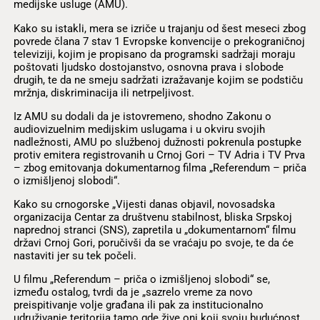
medijske usluge (AMU).
Kako su istakli, mera se izriče u trajanju od šest meseci zbog
povrede člana 7 stav 1 Evropske konvencije o prekograničnoj
televiziji, kojim je propisano da programski sadržaji moraju
poštovati ljudsko dostojanstvo, osnovna prava i slobode
drugih, te da ne smeju sadržati izražavanje kojim se podstiču
mržnja, diskriminacija ili netrpeljivost.
Iz AMU su dodali da je istovremeno, shodno Zakonu o
audiovizuelnim medijskim uslugama i u okviru svojih
nadležnosti, AMU po službenoj dužnosti pokrenula postupke
protiv emitera registrovanih u Crnoj Gori – TV Adria i TV Prva
– zbog emitovanja dokumentarnog filma „Referendum – priča
o izmišljenoj slobodi“.
Kako su crnogorske „Vijesti danas objavil, novosadska
organizacija Centar za društvenu stabilnost, bliska Srpskoj
naprednoj stranci (SNS), zapretila u „dokumentarnom“ filmu
državi Crnoj Gori, poručivši da se vraćaju po svoje, te da će
nastaviti jer su tek počeli.
U filmu „Referendum – priča o izmišljenoj slobodi“ se,
između ostalog, tvrdi da je „sazrelo vreme za novo
preispitivanje volje građana ili pak za institucionalno
udruživanje teritorija tamo gde žive oni koji svoju budućnost