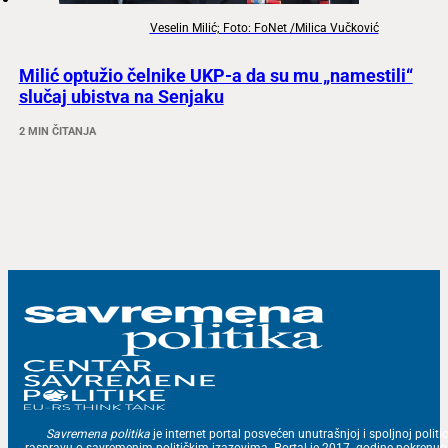
Veselin Milić; Foto: FoNet /Milica Vučković
Milić optužio čelnike UKP-a da su mu „namestili“
slučaj ubistva na Senjaku
2 MIN ČITANJA
Savremena politika
je internet portal posvećen unutrašnjoj i spoljnoj politic
raspravu o savremenim političkim izazovima. Portal je 2017. godine pokrenu