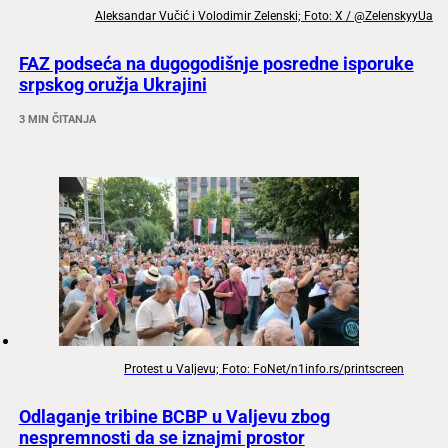
Aleksandar Vučić i Volodimir Zelenski; Foto: X / @ZelenskyyUa
FAZ podseća na dugogodišnje posredne isporuke
srpskog oružja Ukrajini
3 MIN ČITANJA
Protest u Valjevu; Foto: FoNet/n1info.rs/printscreen
Odlaganje tribine BCBP u Valjevu zbog
nespremnosti da se iznajmi prostor