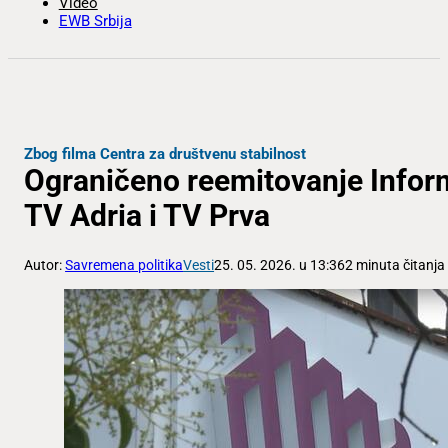
Video
EWB Srbija
Zbog filma Centra za društvenu stabilnost
Ograničeno reemitovanje Inform
TV Adria i TV Prva
Autor:
Savremena politika
Vesti
25. 05. 2026. u 13:36
2 minuta čitanja