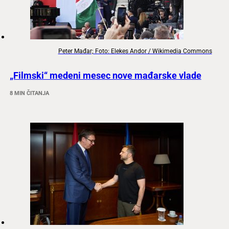
Peter Mađar; Foto: Elekes Andor / Wikimedia Commons
„Filmski“ medeni mesec nove mađarske vlade
8 MIN ČITANJA