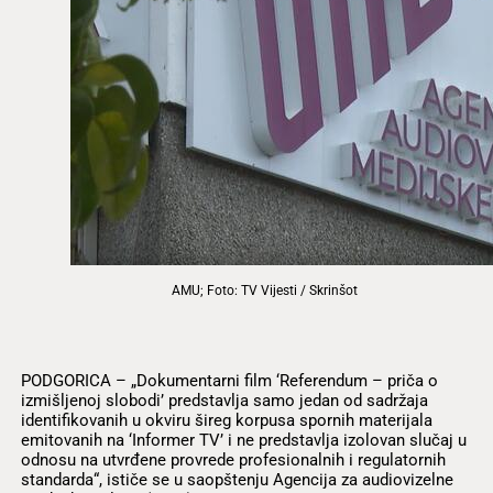
AMU; Foto: TV Vijesti / Skrinšot
PODGORICA – „Dokumentarni film ‘Referendum – priča o
izmišljenoj slobodi’ predstavlja samo jedan od sadržaja
identifikovanih u okviru šireg korpusa spornih materijala
emitovanih na ‘Informer TV’ i ne predstavlja izolovan slučaj u
odnosu na utvrđene provrede profesionalnih i regulatornih
standarda“, ističe se u saopštenju Agencija za audiovizelne