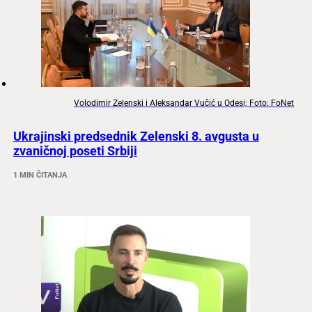
Volodimir Zelenski i Aleksandar Vučić u Odesi; Foto: FoNet
Ukrajinski predsednik Zelenski 8. avgusta u
zvaničnoj poseti Srbiji
1 MIN ČITANJA