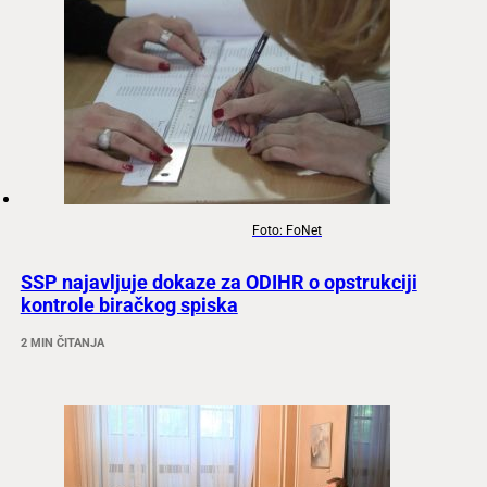
Foto: FoNet
SSP najavljuje dokaze za ODIHR o opstrukciji
kontrole biračkog spiska
2 MIN ČITANJA