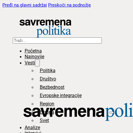
Pređi na glavni sadržaj
Preskoči na podnožje
Pretraga
Početna
Najnovije
Vesti
Politika
Društvo
Bezbednost
Evropske integracije
Region
Evropa
Svet
Analize