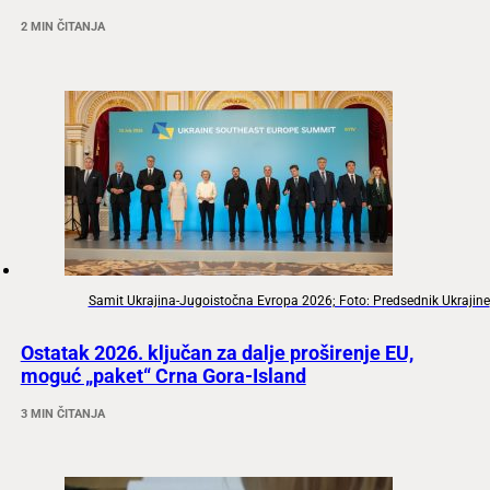
2 MIN ČITANJA
Samit Ukrajina-Jugoistočna Evropa 2026; Foto: Predsednik Ukrajine
Ostatak 2026. ključan za dalje proširenje EU,
moguć „paket“ Crna Gora-Island
3 MIN ČITANJA