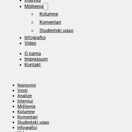
Intervjui
Mišljenja
Kolumne
Komentari
Studentski ugao
Infografici
Video
O nama
Impressum
Kontakt
Početna
Najnovije
Vesti
Analize
Intervjui
Mišljenja
Kolumne
Komentari
Studentski ugao
Infografici