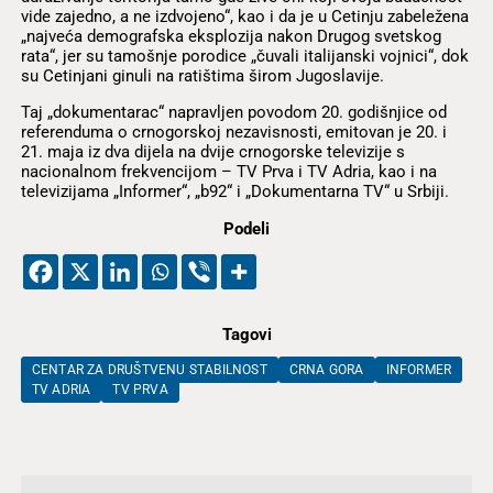
vide zajedno, a ne izdvojeno“, kao i da je u Cetinju zabeležena
„najveća demografska eksplozija nakon Drugog svetskog
rata“, jer su tamošnje porodice „čuvali italijanski vojnici“, dok
su Cetinjani ginuli na ratištima širom Jugoslavije.
Taj „dokumentarac“ napravljen povodom 20. godišnjice od
referenduma o crnogorskoj nezavisnosti, emitovan je 20. i
21. maja iz dva dijela na dvije crnogorske televizije s
nacionalnom frekvencijom – TV Prva i TV Adria, kao i na
televizijama „Informer“, „b92“ i „Dokumentarna TV“ u Srbiji.
Podeli
Tagovi
CENTAR ZA DRUŠTVENU STABILNOST
CRNA GORA
INFORMER
TV ADRIA
TV PRVA