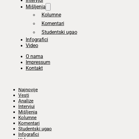
Intervjui
Mišljenja
Kolumne
Komentari
Studentski ugao
Infografici
Video
O nama
Impressum
Kontakt
Početna
Najnovije
Vesti
Analize
Intervjui
Mišljenja
Kolumne
Komentari
Studentski ugao
Infografici