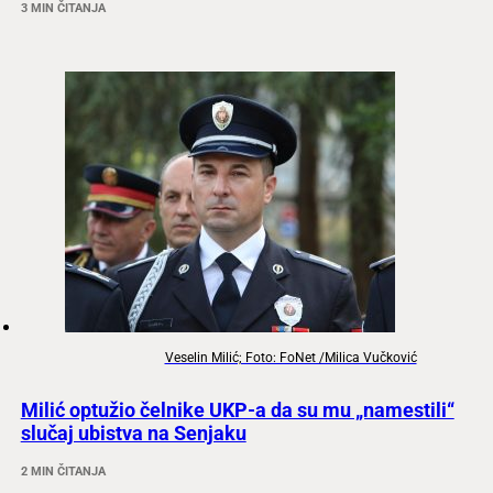
3 MIN ČITANJA
Veselin Milić; Foto: FoNet /Milica Vučković
Milić optužio čelnike UKP-a da su mu „namestili“
slučaj ubistva na Senjaku
2 MIN ČITANJA