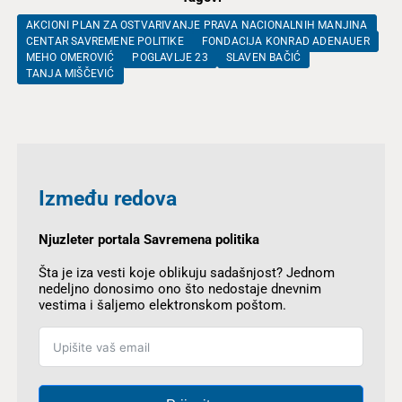
AKCIONI PLAN ZA OSTVARIVANJE PRAVA NACIONALNIH MANJINA
CENTAR SAVREMENE POLITIKE
FONDACIJA KONRAD ADENAUER
MEHO OMEROVIĆ
POGLAVLJE 23
SLAVEN BAČIĆ
TANJA MIŠČEVIĆ
Između redova
Njuzleter portala Savremena politika
Šta je iza vesti koje oblikuju sadašnjost? Jednom
nedeljno donosimo ono što nedostaje dnevnim
vestima i šaljemo elektronskom poštom.