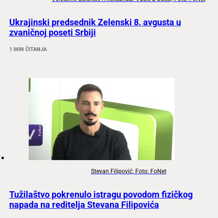
Ukrajinski predsednik Zelenski 8. avgusta u
zvaničnoj poseti Srbiji
1 MIN ČITANJA
Stevan Filipović; Foto: FoNet
Tužilaštvo pokrenulo istragu povodom fizičkog
napada na reditelja Stevana Filipovića