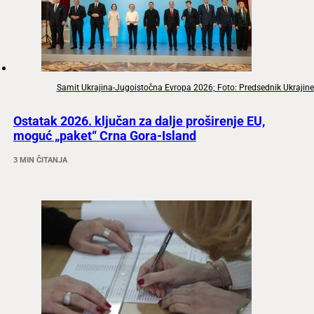
Samit Ukrajina-Jugoistočna Evropa 2026; Foto: Predsednik Ukrajine
Ostatak 2026. ključan za dalje proširenje EU,
moguć „paket“ Crna Gora-Island
3 MIN ČITANJA