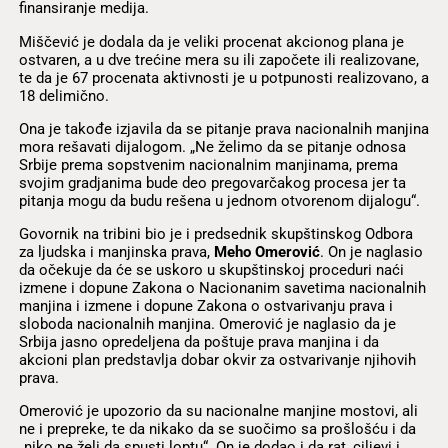
finansiranje medija.
Miščević je dodala da je veliki procenat akcionog plana je
ostvaren, a u dve trećine mera su ili započete ili realizovane,
te da je 67 procenata aktivnosti je u potpunosti realizovano, a
18 delimično.
Ona je takođe izjavila da se pitanje prava nacionalnih manjina
mora rešavati dijalogom. „Ne želimo da se pitanje odnosa
Srbije prema sopstvenim nacionalnim manjinama, prema
svojim gradjanima bude deo pregovarčakog procesa jer ta
pitanja mogu da budu rešena u jednom otvorenom dijalogu“.
Govornik na tribini bio je i predsednik skupštinskog Odbora
za ljudska i manjinska prava,
Meho Omerović
. On je naglasio
da očekuje da će se uskoro u skupštinskoj proceduri naći
izmene i dopune Zakona o Nacionanim savetima nacionalnih
manjina i izmene i dopune Zakona o ostvarivanju prava i
sloboda nacionalnih manjina. Omerović je naglasio da je
Srbija jasno opredeljena da poštuje prava manjina i da
akcioni plan predstavlja dobar okvir za ostvarivanje njihovih
prava.
Omerović je upozorio da su nacionalne manjine mostovi, ali
ne i prepreke, te da nikako da se suočimo sa prošlošću i da
„niko ne želi da spusti loptu“. On je dodao i da rat, ciljevi i