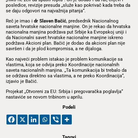
posledice, revizije presuda „služe kao pokrivač kada treba da
se daju odgovori na najvažnija pitanja“.
Reč je imao i
dr Slaven Bačić
, predsednik Nacionalnog
saveta hrvatske nacionalne manjine. On je rekao da hrvatska
nacionalna manjina podržava put Srbije ka Evropskoj uniji i
da Nacionalni savet hrvatske nacionalne manjine iskreno
podržava Akcioni plan. Bačić je dodao da akcioni plan nije
savršen i da je plod kompromisa, a ne dijaloga.
Kao najveći problem istakao je problem komunikacije sa
vlastima, koja se odvija preko Koordinacije nacionalnih
saveta nacionalnih manjina. „Ta komunikacija bi trebalo da
se održava direktno sa vlastima, a ne preko Koordinacija“,
izjavio je Bačić.
Projekat „Otvoreni za EU: Srbija i pregovaračka poglavlja“
nastaviće se novom tribinom u aprilu.
Podeli
Tagovi