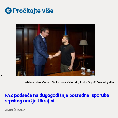
Pročitajte više
Aleksandar Vučić i Volodimir Zelenski; Foto: X / @ZelenskyyUa
FAZ podseća na dugogodišnje posredne isporuke
srpskog oružja Ukrajini
3 MIN ČITANJA