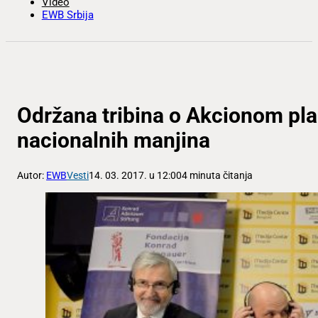
Video
EWB Srbija
Održana tribina o Akcionom pla
nacionalnih manjina
Autor:
EWB
Vesti
14. 03. 2017. u 12:00
4 minuta čitanja