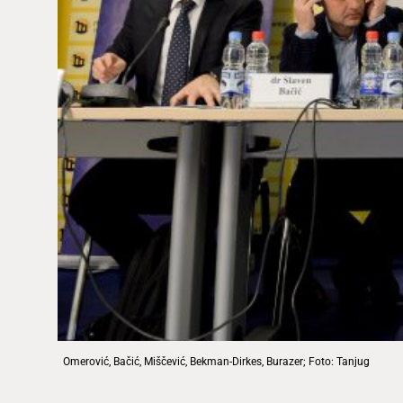
Omerović, Bačić, Miščević, Bekman-Dirkes, Burazer; Foto: Tanjug