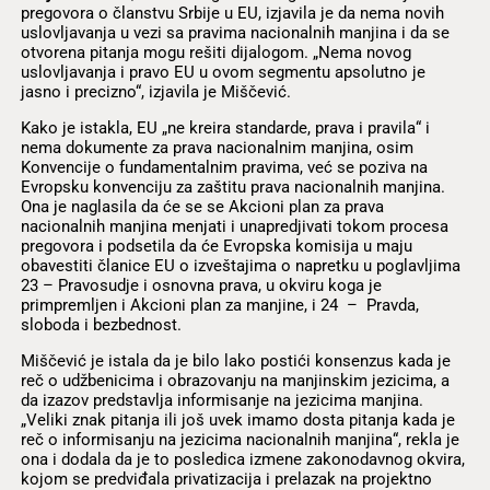
pregovora o članstvu Srbije u EU, izjavila je da nema novih
uslovljavanja u vezi sa pravima nacionalnih manjina i da se
otvorena pitanja mogu rešiti dijalogom. „Nema novog
uslovljavanja i pravo EU u ovom segmentu apsolutno je
jasno i precizno“, izjavila je Miščević.
Kako je istakla, EU „ne kreira standarde, prava i pravila“ i
nema dokumente za prava nacionalnim manjina, osim
Konvencije o fundamentalnim pravima, već se poziva na
Evropsku konvenciju za zaštitu prava nacionalnih manjina.
Ona je naglasila da će se se Akcioni plan za prava
nacionalnih manjina menjati i unapredjivati tokom procesa
pregovora i podsetila da će Evropska komisija u maju
obavestiti članice EU o izveštajima o napretku u poglavljima
23 – Pravosudje i osnovna prava, u okviru koga je
primpremljen i Akcioni plan za manjine, i 24 – Pravda,
sloboda i bezbednost.
Miščević je istala da je bilo lako postići konsenzus kada je
reč o udžbenicima i obrazovanju na manjinskim jezicima, a
da izazov predstavlja informisanje na jezicima manjina.
„Veliki znak pitanja ili još uvek imamo dosta pitanja kada je
reč o informisanju na jezicima nacionalnih manjina“, rekla je
ona i dodala da je to posledica izmene zakonodavnog okvira,
kojom se predviđala privatizacija i prelazak na projektno