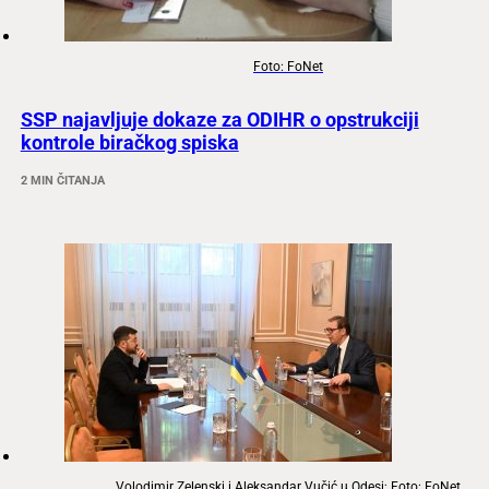
Foto: FoNet
SSP najavljuje dokaze za ODIHR o opstrukciji
kontrole biračkog spiska
2 MIN ČITANJA
Volodimir Zelenski i Aleksandar Vučić u Odesi; Foto: FoNet