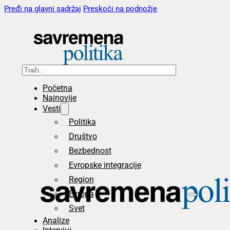
Pređi na glavni sadržaj
Preskoči na podnožje
Pretraga
Početna
Najnovije
Vesti
Politika
Društvo
Bezbednost
Evropske integracije
Region
Evropa
Svet
Analize