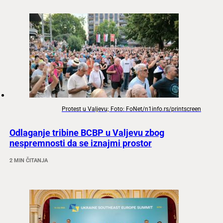
Protest u Valjevu; Foto: FoNet/n1info.rs/printscreen
Odlaganje tribine BCBP u Valjevu zbog
nespremnosti da se iznajmi prostor
2 MIN ČITANJA