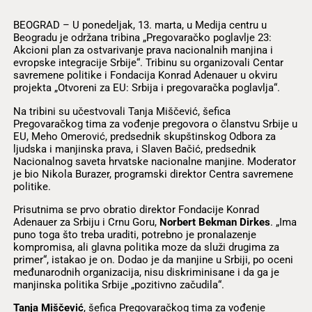
BEOGRAD – U ponedeljak, 13. marta, u Medija centru u
Beogradu je održana tribina „Pregovaračko poglavlje 23:
Akcioni plan za ostvarivanje prava nacionalnih manjina i
evropske integracije Srbije“. Tribinu su organizovali Centar
savremene politike i Fondacija Konrad Adenauer u okviru
projekta „Otvoreni za EU: Srbija i pregovaračka poglavlja“.
Na tribini su učestvovali Tanja Miščević, šefica
Pregovaračkog tima za vođenje pregovora o članstvu Srbije u
EU, Meho Omerović, predsednik skupštinskog Odbora za
ljudska i manjinska prava, i Slaven Bačić, predsednik
Nacionalnog saveta hrvatske nacionalne manjine. Moderator
je bio Nikola Burazer, programski direktor Centra savremene
politike.
Prisutnima se prvo obratio direktor Fondacije Konrad
Adenauer za Srbiju i Crnu Goru,
Norbert Bekman Dirkes
. „Ima
puno toga što treba uraditi, potrebno je pronalazenje
kompromisa, ali glavna politika moze da služi drugima za
primer“, istakao je on. Dodao je da manjine u Srbiji, po oceni
međunarodnih organizacija, nisu diskriminisane i da ga je
manjinska politika Srbije „pozitivno začudila“.
Tanja Miščević
, šefica Pregovaračkog tima za vođenje