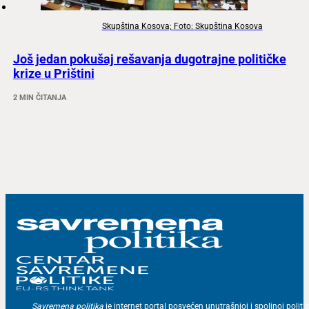
Skupština Kosova; Foto: Skupština Kosova
Još jedan pokušaj rešavanja dugotrajne političke
krize u Prištini
2 MIN ČITANJA
Savremena politika
je internet portal posvećen unutrašnjoj i spoljnoj politic