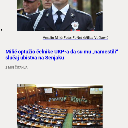
Veselin Milić; Foto: FoNet /Milica Vučković
Milić optužio čelnike UKP-a da su mu „namestili“
slučaj ubistva na Senjaku
2 MIN ČITANJA