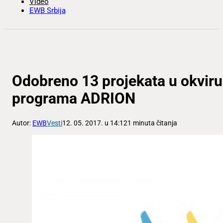
Video
EWB Srbija
Odobreno 13 projekata u okviru
programa ADRION
Autor:
EWB
Vesti
12. 05. 2017. u 14:12
1 minuta čitanja