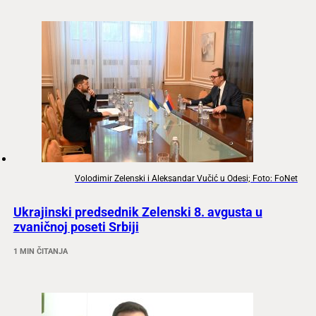
Volodimir Zelenski i Aleksandar Vučić u Odesi; Foto: FoNet
Ukrajinski predsednik Zelenski 8. avgusta u
zvaničnoj poseti Srbiji
1 MIN ČITANJA