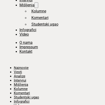
Intervjui
Mišljenja
Kolumne
Komentari
Studentski ugao
Infografici
Video
O nama
Impressum
Kontakt
Početna
Najnovije
Vesti
Analize
Intervjui
Mišljenja
Kolumne
Komentari
Studentski ugao
Infografici