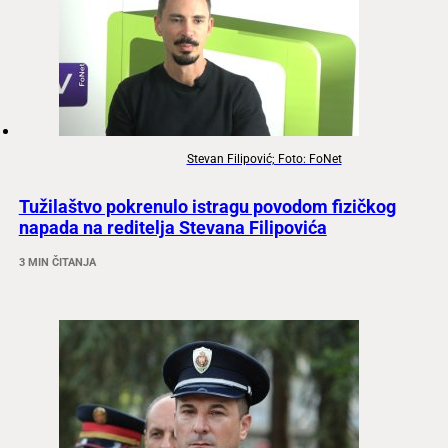
Stevan Filipović; Foto: FoNet
Tužilaštvo pokrenulo istragu povodom fizičkog
napada na reditelja Stevana Filipovića
3 MIN ČITANJA