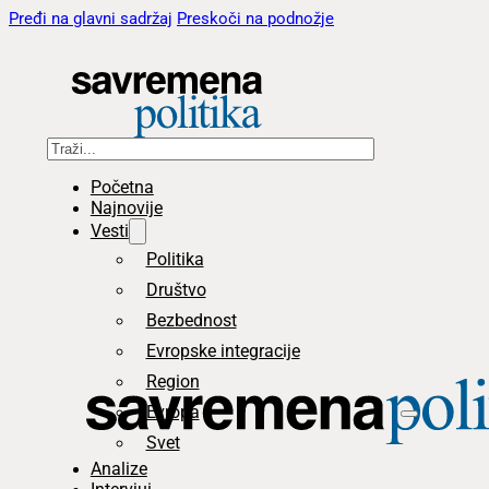
Pređi na glavni sadržaj
Preskoči na podnožje
Pretraga
Početna
Najnovije
Vesti
Politika
Društvo
Bezbednost
Evropske integracije
Region
Evropa
Svet
Analize