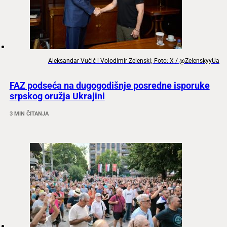
Aleksandar Vučić i Volodimir Zelenski; Foto: X / @ZelenskyyUa
FAZ podseća na dugogodišnje posredne isporuke
srpskog oružja Ukrajini
3 MIN ČITANJA