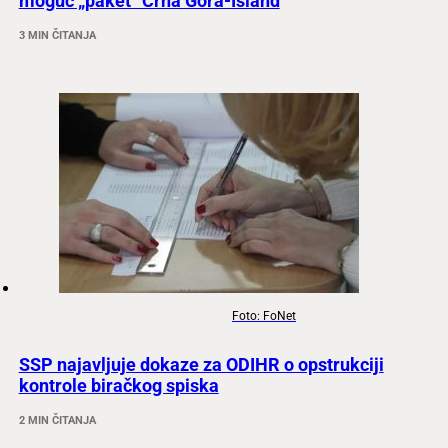
moguć „paket“ Crna Gora-Island
3 MIN ČITANJA
Foto: FoNet
SSP najavljuje dokaze za ODIHR o opstrukciji
kontrole biračkog spiska
2 MIN ČITANJA