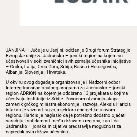
JANJINA – Juče je u Janjini, održan je Drugi forum Strategije
Evropske unije za Jadransko – jonski region na kojem su
učestvovali visoki zvaničnici svih zemalja učesnika inicijative
– Grčka, Italija, Crna Gora, Srbija, Bosna i Hercegovina,
Albanija, Slovenija i Hrvatska.
U okviru ovog događaja organizovan je i Nadzorni odbor
Interreg transnacionalnog programa za Jadransko – jonski
region ADRION na kojem je odobreno 13 projekata u kojima
učestvuju institicije iz Srbije. Povodom otvaranja skupa,
zamenik grčkog ministra ekonomije i razvoja, Aleksis Haricis
istakao je važnost razvoja sektora energetike u ovom
regionu. Haricis je naglasio da je potrebno dodatno ojačati
saradnju i solidarnost među državama regiona, kao i da
Jadransko – jonska inicijativa predstavlja mogućnost za
napredak svih država učesnica.