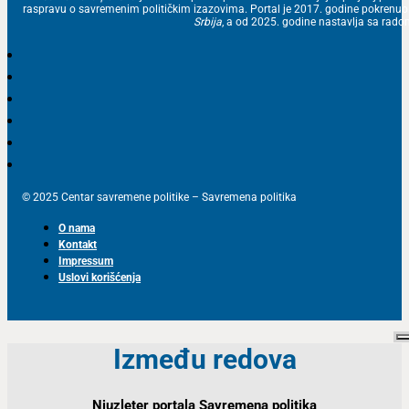
raspravu o savremenim političkim izazovima. Portal je 2017. godine pokrenu
Srbija
, a od 2025. godine nastavlja sa ra
© 2025 Centar savremene politike – Savremena politika
O nama
Kontakt
Impressum
Uslovi korišćenja
Između redova
Njuzleter portala Savremena politika