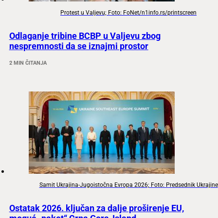
Protest u Valjevu; Foto: FoNet/n1info.rs/printscreen
Odlaganje tribine BCBP u Valjevu zbog
nespremnosti da se iznajmi prostor
2 MIN ČITANJA
Samit Ukrajina-Jugoistočna Evropa 2026; Foto: Predsednik Ukrajine
Ostatak 2026. ključan za dalje proširenje EU,