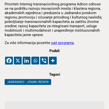
Prioriteti Interreg transnacionlnog programa Adrion odnose
se na podršku razvoju inovacionih mreža i klastera regiona,
akademskih zajednica i preduzeća u Jadransko-jonskom
regionu; promociju i očuvanje prirodnog i kulturnog nasleđa;
poboljšanje transnacionalnih kapaciteta za zaštitu životne
sredine; razvoj kapaciteta za integrisani transport, usluge
mobilnosti i multimodalnost i unapređenje institucionalnih
kapaciteta javne uprave.
Za više informacija posetite
sajt programa
.
Podeli
Tagovi
JADRANSKO - JONSKI REGION