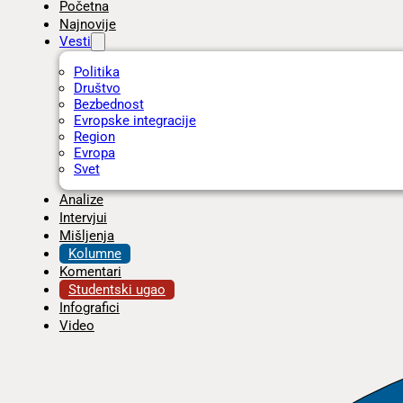
Početna
Najnovije
Vesti
Politika
Društvo
Bezbednost
Evropske integracije
Region
Evropa
Svet
Analize
Intervjui
Mišljenja
Kolumne
Komentari
Studentski ugao
Infografici
Video