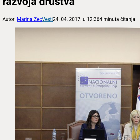
razvoja društva
Autor:
Marina Zec
Vesti
24. 04. 2017. u 12:36
4 minuta čitanja