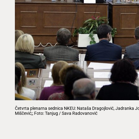
Četvrta plenarna sednica NKEU: Nataša Dragojlović, Jadranka Jo
Miščević;; Foto: Tanjug / Sava Radovanović