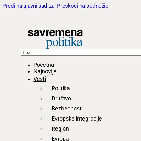
Pređi na glavni sadržaj
Preskoči na podnožje
Pretraga
Početna
Najnovije
Vesti
Politika
Društvo
Bezbednost
Evropske integracije
Region
Evropa