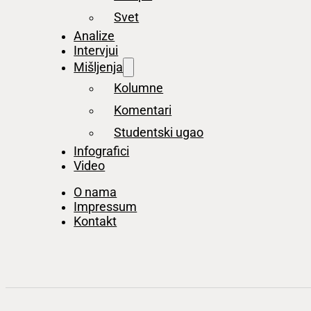
Svet
Analize
Intervjui
Mišljenja
Kolumne
Komentari
Studentski ugao
Infografici
Video
O nama
Impressum
Kontakt