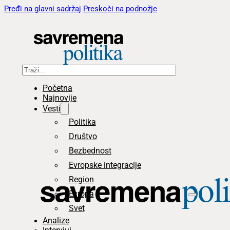
Pređi na glavni sadržaj
Preskoči na podnožje
Pretraga
Početna
Najnovije
Vesti
Politika
Društvo
Bezbednost
Evropske integracije
Region
Evropa
Svet
Analize