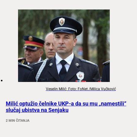
Veselin Milić; Foto: FoNet /Milica Vučković
Milić optužio čelnike UKP-a da su mu „namestili“
slučaj ubistva na Senjaku
2 MIN ČITANJA