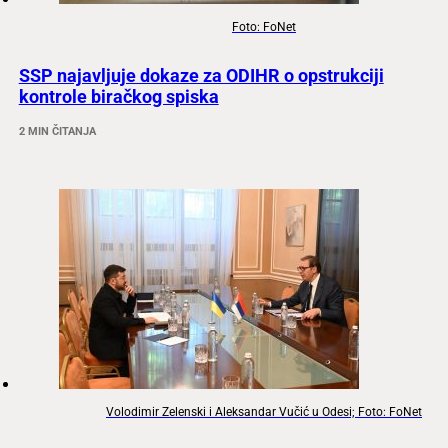
Foto: FoNet
SSP najavljuje dokaze za ODIHR o opstrukciji
kontrole biračkog spiska
2 MIN ČITANJA
Volodimir Zelenski i Aleksandar Vučić u Odesi; Foto: FoNet