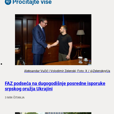
Pročitajte više
Aleksandar Vučić i Volodimir Zelenski; Foto: X / @ZelenskyyUa
FAZ podseća na dugogodišnje posredne isporuke
srpskog oružja Ukrajini
3 MIN ČITANJA