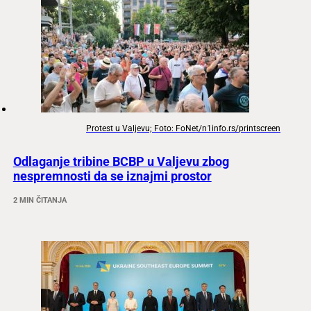
Protest u Valjevu; Foto: FoNet/n1info.rs/printscreen
Odlaganje tribine BCBP u Valjevu zbog
nespremnosti da se iznajmi prostor
2 MIN ČITANJA