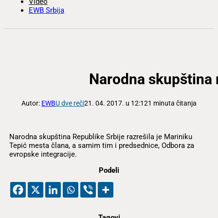
Video
EWB Srbija
Narodna skupština r
Autor:
EWB
U dve reči
21. 04. 2017. u 12:12
1 minuta čitanja
Narodna skupština Republike Srbije razrešila je Mariniku
Tepić mesta člana, a samim tim i predsednice, Odbora za
evropske integracije.
Podeli
Tagovi