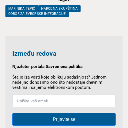
MARINIKA TEPIĆ
NARODNA SKUPŠTINA
ODBOR ZA EVROPSKE INTEGRACIJE
Između redova
Njuzleter portala Savremena politika
Šta je iza vesti koje oblikuju sadašnjost? Jednom
nedeljno donosimo ono što nedostaje dnevnim
vestima i šaljemo elektronskom poštom.
Prijavite se