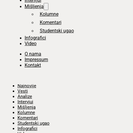
Intervjui
Mišljenja
Kolumne
Komentari
Studentski ugao
Infografici
Video
O nama
Impressum
Kontakt
Početna
Najnovije
Vesti
Analize
Intervjui
Mišljenja
Kolumne
Komentari
Studentski ugao
Infografici