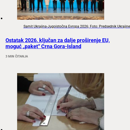
Samit Ukrajina-Jugoistočna Evropa 2026; Foto: Predsednik Ukrajine
Ostatak 2026. ključan za dalje proširenje EU,
moguć „paket“ Crna Gora-Island
3 MIN ČITANJA