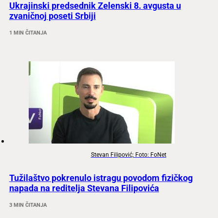
Ukrajinski predsednik Zelenski 8. avgusta u
zvaničnoj poseti Srbiji
1 MIN ČITANJA
Stevan Filipović; Foto: FoNet
Tužilaštvo pokrenulo istragu povodom fizičkog
napada na reditelja Stevana Filipovića
3 MIN ČITANJA