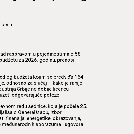
itanja
rad raspravom u pojedinostima o 58
budžetu za 2026. godinu, prenosi
redlog budžeta kojim se predviđa 164
e, odnosno za slučaj – kako je ranije
strija Srbije ne dobije licencu
uzeti odgovarajuće poteze.
evnom redu sednice, koja je počela 25.
jalisa o Generalštabu, izbor
ti finansija, energetike, obrazovanja,
iše međunarodnih sporazuma i ugovora