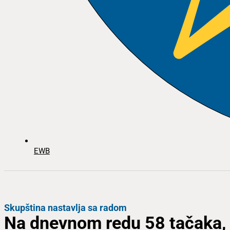
EWB
Skupština nastavlja sa radom
Na dnevnom redu 58 tačaka, 