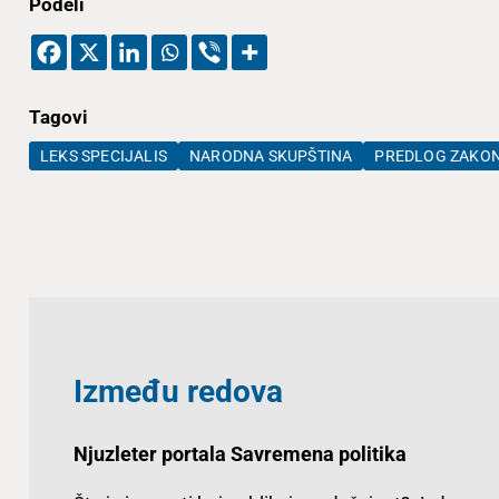
Podeli
Tagovi
LEKS SPECIJALIS
NARODNA SKUPŠTINA
PREDLOG ZAKON
Između redova
Njuzleter portala Savremena politika