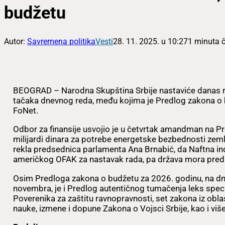
budžetu
Autor:
Savremena politika
Vesti
28. 11. 2025. u 10:27
1 minuta č
BEOGRAD – Narodna Skupština Srbije nastaviće danas 
tačaka dnevnog reda, među kojima je Predlog zakona o 
FoNet.
Odbor za finansije usvojio je u četvrtak amandman na P
milijardi dinara za potrebe energetske bezbednosti zemlj
rekla predsednica parlamenta Ana Brnabić, da Naftna indu
američkog OFAK za nastavak rada, pa država mora pred
Osim Predloga zakona o budžetu za 2026. godinu, na dn
novembra, je i Predlog autentičnog tumačenja leks speci
Poverenika za zaštitu ravnopravnosti, set zakona iz oblas
nauke, izmene i dopune Zakona o Vojsci Srbije, kao i v