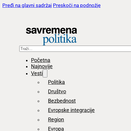
Pređi na glavni sadržaj
Preskoči na podnožje
Pretraga
Početna
Najnovije
Vesti
Politika
Društvo
Bezbednost
Evropske integracije
Region
Evropa