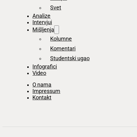
Svet
Analize
Intervjui
Mišljenja
Kolumne
Komentari
Studentski ugao
Infografici
Video
O nama
Impressum
Kontakt