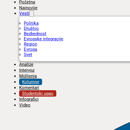
Početna
Najnovije
Vesti
Politika
Društvo
Bezbednost
Evropske integracije
Region
Evropa
Svet
Analize
Intervjui
Mišljenja
Kolumne
Komentari
Studentski ugao
Infografici
Video