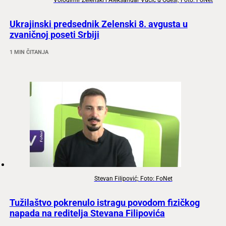
Volodimir Zelenski i Aleksandar Vučić u Odesi; Foto: FoNet
Ukrajinski predsednik Zelenski 8. avgusta u
zvaničnoj poseti Srbiji
1 MIN ČITANJA
Stevan Filipović; Foto: FoNet
Tužilaštvo pokrenulo istragu povodom fizičkog
napada na reditelja Stevana Filipovića