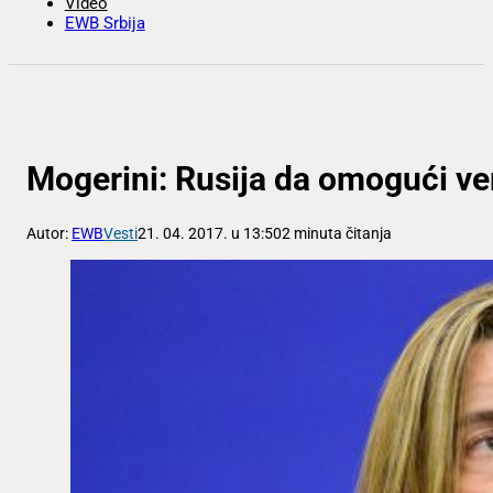
Video
EWB Srbija
Mogerini: Rusija da omogući v
Autor:
EWB
Vesti
21. 04. 2017. u 13:50
2 minuta čitanja