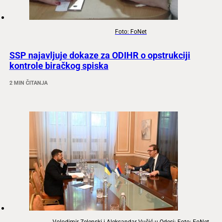
Foto: FoNet
SSP najavljuje dokaze za ODIHR o opstrukciji
kontrole biračkog spiska
2 MIN ČITANJA