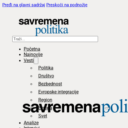
Pređi na glavni sadržaj
Preskoči na podnožje
Pretraga
Početna
Najnovije
Vesti
Politika
Društvo
Bezbednost
Evropske integracije
Region
Evropa
Svet
Analize