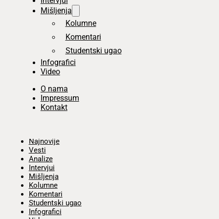
Intervjui
Mišljenja
Kolumne
Komentari
Studentski ugao
Infografici
Video
O nama
Impressum
Kontakt
Početna
Najnovije
Vesti
Analize
Intervjui
Mišljenja
Kolumne
Komentari
Studentski ugao
Infografici