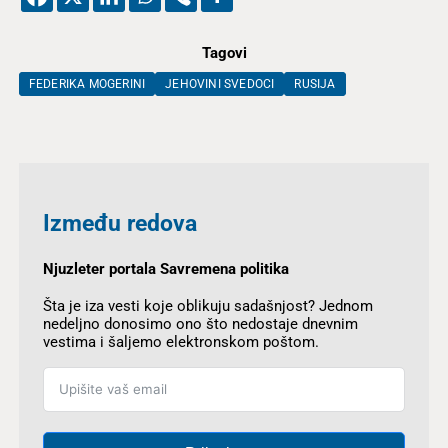
Tagovi
FEDERIKA MOGERINI
JEHOVINI SVEDOCI
RUSIJA
Između redova
Njuzleter portala Savremena politika
Šta je iza vesti koje oblikuju sadašnjost? Jednom
nedeljno donosimo ono što nedostaje dnevnim
vestima i šaljemo elektronskom poštom.