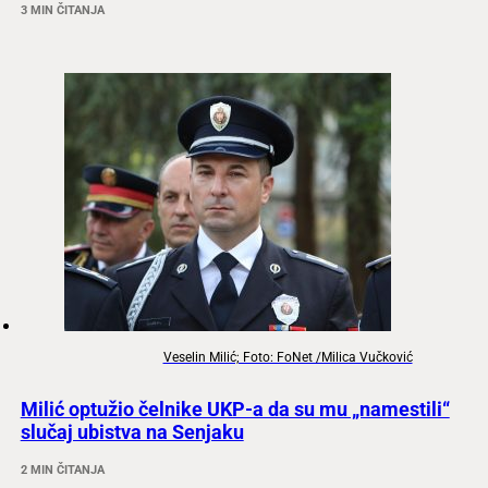
3 MIN ČITANJA
Veselin Milić; Foto: FoNet /Milica Vučković
Milić optužio čelnike UKP-a da su mu „namestili“
slučaj ubistva na Senjaku
2 MIN ČITANJA