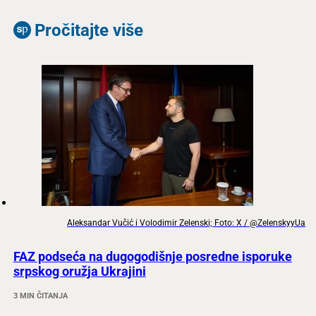
Pročitajte više
Aleksandar Vučić i Volodimir Zelenski; Foto: X / @ZelenskyyUa
FAZ podseća na dugogodišnje posredne isporuke
srpskog oružja Ukrajini
3 MIN ČITANJA