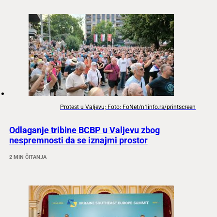
Protest u Valjevu; Foto: FoNet/n1info.rs/printscreen
Odlaganje tribine BCBP u Valjevu zbog
nespremnosti da se iznajmi prostor
2 MIN ČITANJA