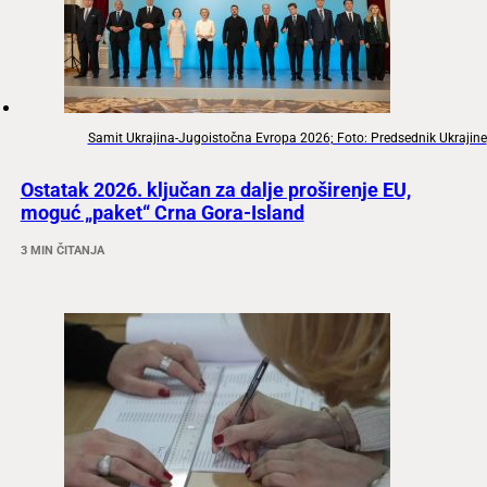
Samit Ukrajina-Jugoistočna Evropa 2026; Foto: Predsednik Ukrajine
Ostatak 2026. ključan za dalje proširenje EU,
moguć „paket“ Crna Gora-Island
3 MIN ČITANJA