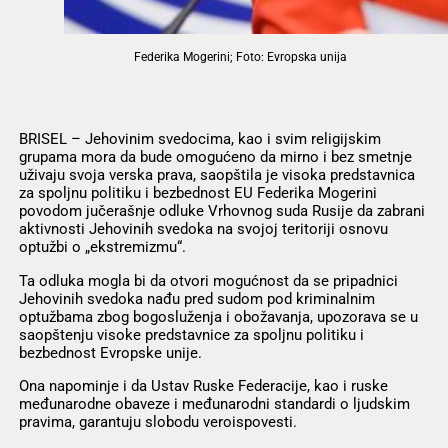
Federika Mogerini; Foto: Evropska unija
BRISEL – Jehovinim svedocima, kao i svim religijskim
grupama mora da bude omogućeno da mirno i bez smetnje
uživaju svoja verska prava, saopštila je visoka predstavnica
za spoljnu politiku i bezbednost EU Federika Mogerini
povodom jučerašnje odluke Vrhovnog suda Rusije da zabrani
aktivnosti Jehovinih svedoka na svojoj teritoriji osnovu
optužbi o „ekstremizmu“.
Ta odluka mogla bi da otvori mogućnost da se pripadnici
Jehovinih svedoka nađu pred sudom pod kriminalnim
optužbama zbog bogosluženja i obožavanja, upozorava se u
saopštenju visoke predstavnice za spoljnu politiku i
bezbednost Evropske unije.
Ona napominje i da Ustav Ruske Federacije, kao i ruske
međunarodne obaveze i međunarodni standardi o ljudskim
pravima, garantuju slobodu veroispovesti.