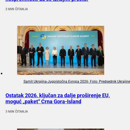
2 MIN ČITANJA
Samit Ukrajina-Jugoistočna Evropa 2026; Foto: Predsednik Ukrajine
Ostatak 2026. ključan za dalje proširenje EU,
moguć „paket“ Crna Gora-Island
3 MIN ČITANJA