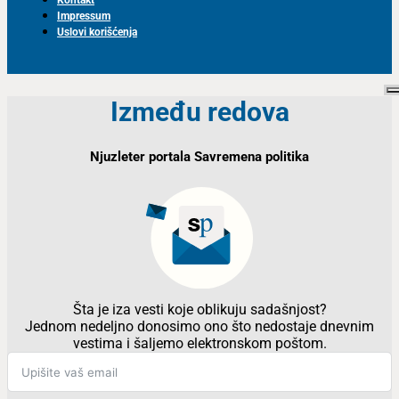
Impressum
Uslovi korišćenja
Između redova
Njuzleter portala Savremena politika
Šta je iza vesti koje oblikuju sadašnjost?
Jednom nedeljno donosimo ono što nedostaje dnevnim
vestima i šaljemo elektronskom poštom.