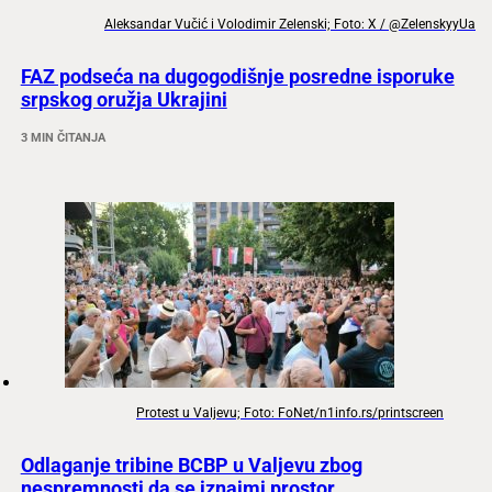
Aleksandar Vučić i Volodimir Zelenski; Foto: X / @ZelenskyyUa
FAZ podseća na dugogodišnje posredne isporuke
srpskog oružja Ukrajini
3 MIN ČITANJA
Protest u Valjevu; Foto: FoNet/n1info.rs/printscreen
Odlaganje tribine BCBP u Valjevu zbog
nespremnosti da se iznajmi prostor