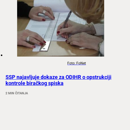
Foto: FoNet
SSP najavljuje dokaze za ODIHR o opstrukciji
kontrole biračkog spiska
2 MIN ČITANJA