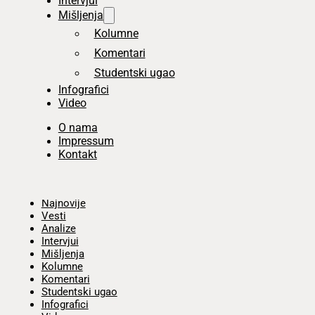
Intervjui
Mišljenja
Kolumne
Komentari
Studentski ugao
Infografici
Video
O nama
Impressum
Kontakt
Početna
Najnovije
Vesti
Analize
Intervjui
Mišljenja
Kolumne
Komentari
Studentski ugao
Infografici