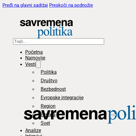
Pređi na glavni sadržaj
Preskoči na podnožje
Pretraga
Početna
Najnovije
Vesti
Politika
Društvo
Bezbednost
Evropske integracije
Region
Evropa
Svet
Analize