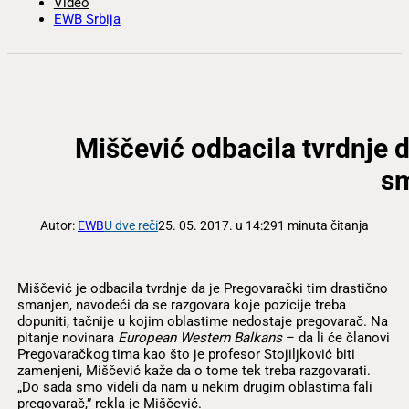
Video
EWB Srbija
Miščević odbacila tvrdnje d
s
Autor:
EWB
U dve reči
25. 05. 2017. u 14:29
1 minuta čitanja
Miščević je odbacila tvrdnje da je Pregovarački tim drastično
smanjen, navodeći da se razgovara koje pozicije treba
dopuniti, tačnije u kojim oblastime nedostaje pregovarač. Na
pitanje novinara
European Western Balkans
– da li će članovi
Pregovaračkog tima kao što je profesor Stojiljković biti
zamenjeni, Miščević kaže da o tome tek treba razgovarati.
„Do sada smo videli da nam u nekim drugim oblastima fali
pregovarač,” rekla je Miščević.