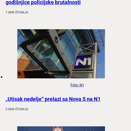
godišnjice policijske brutalnosti
1 MIN ČITANJA
Foto: N1
„Utisak nedelje“ prelazi sa Nova S na N1
2 MIN ČITANJA