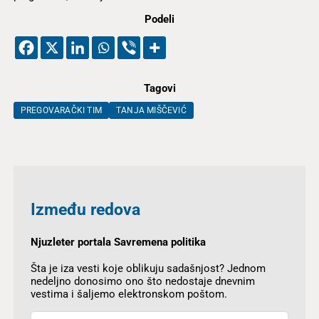
Podeli
Tagovi
PREGOVARAČKI TIM
TANJA MIŠČEVIĆ
Između redova
Njuzleter portala Savremena politika
Šta je iza vesti koje oblikuju sadašnjost? Jednom
nedeljno donosimo ono što nedostaje dnevnim
vestima i šaljemo elektronskom poštom.