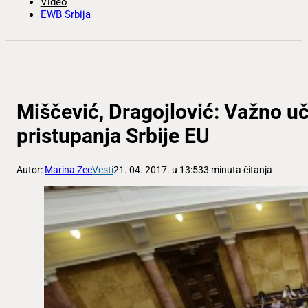
Video
EWB Srbija
Miščević, Dragojlović: Važno u
pristupanja Srbije EU
Autor:
Marina Zec
Vesti
21. 04. 2017. u 13:53
3 minuta čitanja