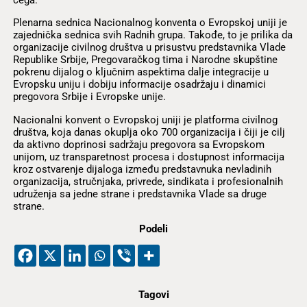
čega.
Plenarna sednica Nacionalnog konventa o Evropskoj uniji je
zajednička sednica svih Radnih grupa. Takođe, to je prilika da
organizacije civilnog društva u prisustvu predstavnika Vlade
Republike Srbije, Pregovaračkog tima i Narodne skupštine
pokrenu dijalog o ključnim aspektima dalje integracije u
Evropsku uniju i dobiju informacije osadržaju i dinamici
pregovora Srbije i Evropske unije.
Nacionalni konvent o Evropskoj uniji je platforma civilnog
društva, koja danas okuplja oko 700 organizacija i čiji je cilj
da aktivno doprinosi sadržaju pregovora sa Evropskom
unijom, uz transparetnost procesa i dostupnost informacija
kroz ostvarenje dijaloga između predstavnuka nevladinih
organizacija, stručnjaka, privrede, sindikata i profesionalnih
udruženja sa jedne strane i predstavnika Vlade sa druge
strane.
Podeli
Tagovi