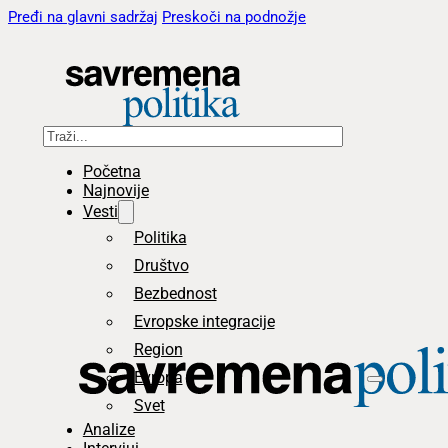
Pređi na glavni sadržaj
Preskoči na podnožje
Pretraga
Početna
Najnovije
Vesti
Politika
Društvo
Bezbednost
Evropske integracije
Region
Evropa
Svet
Analize