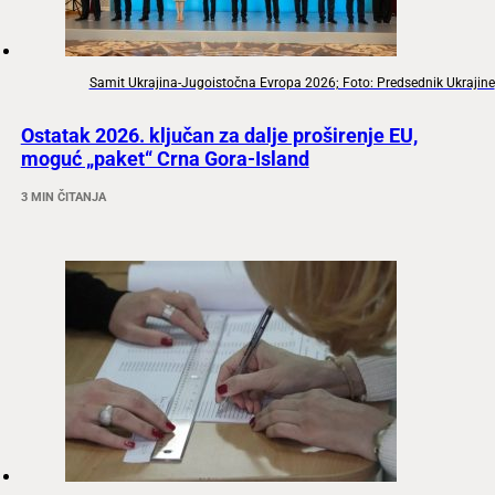
Samit Ukrajina-Jugoistočna Evropa 2026; Foto: Predsednik Ukrajine
Ostatak 2026. ključan za dalje proširenje EU,
moguć „paket“ Crna Gora-Island
3 MIN ČITANJA