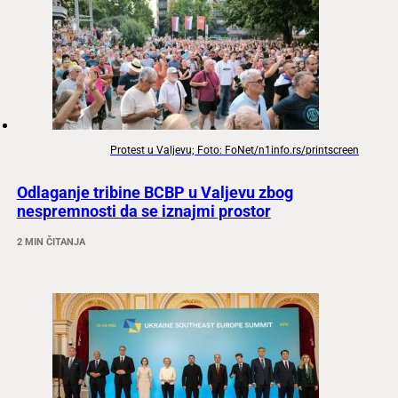
Protest u Valjevu; Foto: FoNet/n1info.rs/printscreen
Odlaganje tribine BCBP u Valjevu zbog
nespremnosti da se iznajmi prostor
2 MIN ČITANJA