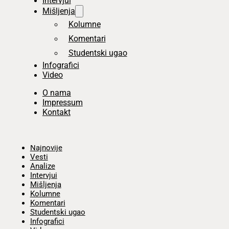
Intervjui
Mišljenja
Kolumne
Komentari
Studentski ugao
Infografici
Video
O nama
Impressum
Kontakt
Početna
Najnovije
Vesti
Analize
Intervjui
Mišljenja
Kolumne
Komentari
Studentski ugao
Infografici