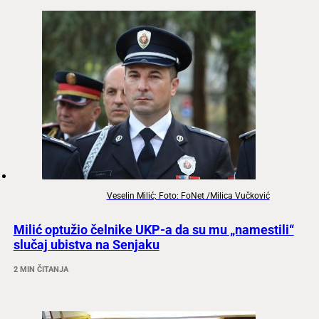
Veselin Milić; Foto: FoNet /Milica Vučković
Milić optužio čelnike UKP-a da su mu „namestili“
slučaj ubistva na Senjaku
2 MIN ČITANJA