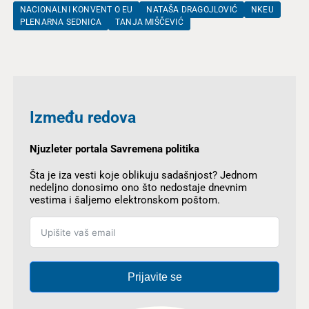
NACIONALNI KONVENT O EU
NATAŠA DRAGOJLOVIĆ
NKEU
PLENARNA SEDNICA
TANJA MIŠČEVIĆ
Između redova
Njuzleter portala Savremena politika
Šta je iza vesti koje oblikuju sadašnjost? Jednom
nedeljno donosimo ono što nedostaje dnevnim
vestima i šaljemo elektronskom poštom.
Prijavite se