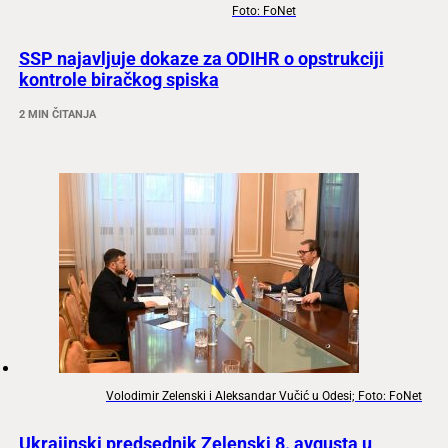
Foto: FoNet
SSP najavljuje dokaze za ODIHR o opstrukciji
kontrole biračkog spiska
2 MIN ČITANJA
Volodimir Zelenski i Aleksandar Vučić u Odesi; Foto: FoNet
Ukrajinski predsednik Zelenski 8. avgusta u