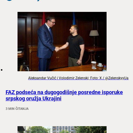
Aleksandar Vučić i Volodimir Zelenski; Foto: X / @ZelenskyyUa
FAZ podseća na dugogodišnje posredne isporuke
srpskog oružja Ukrajini
3 MIN ČITANJA