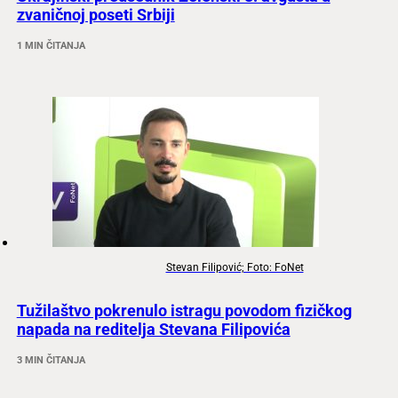
zvaničnoj poseti Srbiji
1 MIN ČITANJA
Stevan Filipović; Foto: FoNet
Tužilaštvo pokrenulo istragu povodom fizičkog
napada na reditelja Stevana Filipovića
3 MIN ČITANJA