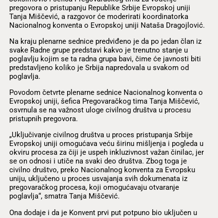
pregovora o pristupanju Republike Srbije Evropskoj uniji
Tanja Miščević, a razgovor će moderirati koordinatorka
Nacionalnog konventa o Evropskoj uniji Nataša Dragojlović.
Na kraju plenarne sednice predviđeno je da po jedan član iz
svake Radne grupe predstavi kakvo je trenutno stanje u
poglavlju kojim se ta radna grupa bavi, čime će javnosti biti
predstavljeno koliko je Srbija napredovala u svakom od
poglavlja.
Povodom četvrte plenarne sednice Nacionalnog konventa o
Evropskoj uniji, šefica Pregovaračkog tima Tanja Miščević,
osvrnula se na važnost uloge civilnog društva u procesu
pristupnih pregovora.
„Uključivanje civilnog društva u proces pristupanja Srbije
Evropskoj uniji omogućava veću širinu mišljenja i pogleda u
okviru procesa za čiji je uspeh inkluzivnost važan činilac, jer
se on odnosi i utiče na svaki deo društva. Zbog toga je
civilno društvo, preko Nacionalnog konventa za Evropsku
uniju, uključeno u proces usvajanja svih dokumenata iz
pregovaračkog procesa, koji omogućavaju otvaranje
poglavlja“, smatra Tanja Miščević.
Ona dodaje i da je Konvent prvi put potpuno bio uključen u