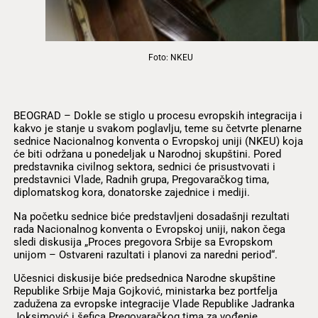
Foto: NKEU
BEOGRAD – Dokle se stiglo u procesu evropskih integracija i
kakvo je stanje u svakom poglavlju, teme su četvrte plenarne
sednice Nacionalnog konventa o Evropskoj uniji (NKEU) koja
će biti održana u ponedeljak u Narodnoj skupštini. Pored
predstavnika civilnog sektora, sednici će prisustvovati i
predstavnici Vlade, Radnih grupa, Pregovaračkog tima,
diplomatskog kora, donatorske zajednice i mediji.
Na početku sednice biće predstavljeni dosadašnji rezultati
rada Nacionalnog konventa o Evropskoj uniji, nakon čega
sledi diskusija „Proces pregovora Srbije sa Evropskom
unijom – Ostvareni razultati i planovi za naredni period“.
Učesnici diskusije biće predsednica Narodne skupštine
Republike Srbije Maja Gojković, ministarka bez portfelja
zadužena za evropske integracije Vlade Republike Jadranka
Joksimović i šefica Pregovaračkog tima za vođenje