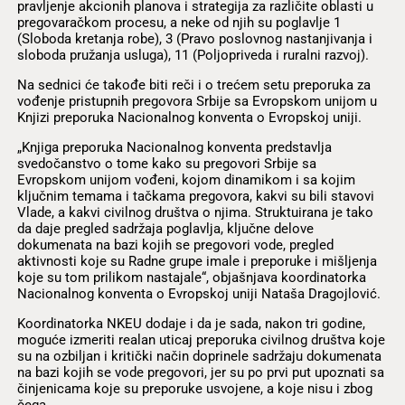
pravljenje akcionih planova i strategija za različite oblasti u
pregovaračkom procesu, a neke od njih su poglavlje 1
(Sloboda kretanja robe), 3 (Pravo poslovnog nastanjivanja i
sloboda pružanja usluga), 11 (Poljopriveda i ruralni razvoj).
Na sednici će takođe biti reči i o trećem setu preporuka za
vođenje pristupnih pregovora Srbije sa Evropskom unijom u
Knjizi preporuka Nacionalnog konventa o Evropskoj uniji.
„Knjiga preporuka Nacionalnog konventa predstavlja
svedočanstvo o tome kako su pregovori Srbije sa
Evropskom unijom vođeni, kojom dinamikom i sa kojim
ključnim temama i tačkama pregovora, kakvi su bili stavovi
Vlade, a kakvi civilnog društva o njima. Struktuirana je tako
da daje pregled sadržaja poglavlja, ključne delove
dokumenata na bazi kojih se pregovori vode, pregled
aktivnosti koje su Radne grupe imale i preporuke i mišljenja
koje su tom prilikom nastajale“, objašnjava koordinatorka
Nacionalnog konventa o Evropskoj uniji Nataša Dragojlović.
Koordinatorka NKEU dodaje i da je sada, nakon tri godine,
moguće izmeriti realan uticaj preporuka civilnog društva koje
su na ozbiljan i kritički način doprinele sadržaju dokumenata
na bazi kojih se vode pregovori, jer su po prvi put upoznati sa
činjenicama koje su preporuke usvojene, a koje nisu i zbog