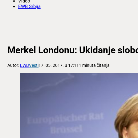
Video
EWB Srbija
Merkel Londonu: Ukidanje slob
Autor:
EWB
Vesti
17. 05. 2017. u 17:11
1 minuta čitanja