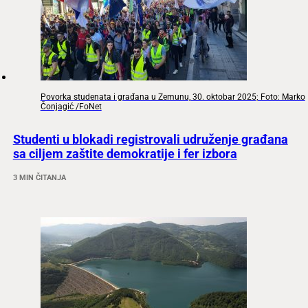
Povorka studenata i građana u Zemunu, 30. oktobar 2025; Foto: Marko
Čonjagić /FoNet
Studenti u blokadi registrovali udruženje građana
sa ciljem zaštite demokratije i fer izbora
3 MIN ČITANJA