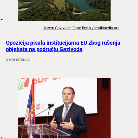
Jezero Gazivode; Foto: Bobik /sr.wikipedia.org
Opozicija pisala institucijama EU zbog rušenja
objekata na području Gazivoda
3 MIN ČITANJA