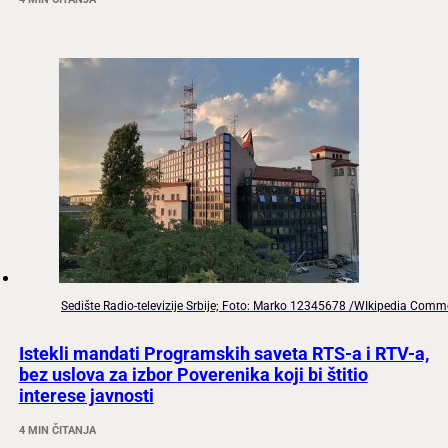
Sedište Radio-televizije Srbije; Foto: Marko 12345678 /WIkipedia Com
Istekli mandati Programskih saveta RTS-a i RTV-a,
bez uslova za izbor Poverenika koji bi štitio
interese javnosti
4 MIN ČITANJA