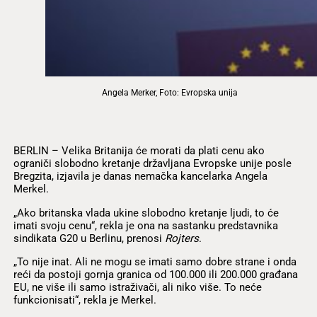
Angela Merker, Foto: Evropska unija
BERLIN – Velika Britanija će morati da plati cenu ako
ograniči slobodno kretanje državljana Evropske unije posle
Bregzita, izjavila je danas nemačka kancelarka Angela
Merkel.
„Ako britanska vlada ukine slobodno kretanje ljudi, to će
imati svoju cenu“, rekla je ona na sastanku predstavnika
sindikata G20 u Berlinu, prenosi
Rojters
.
„To nije inat. Ali ne mogu se imati samo dobre strane i onda
reći da postoji gornja granica od 100.000 ili 200.000 građana
EU, ne više ili samo istraživači, ali niko više. To neće
funkcionisati“, rekla je Merkel.