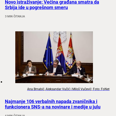
Novo istraživanje: Većina građana smatra da
Srbija ide u pogrešnom smeru
3 MIN ČITANJA
Ana Brnabić, Aleksandar Vučić i Miloš Vučević; Foto: FoNet
Najmanje 106 verbalnih napada zvaničnika i
funkcionera SNS-a na novinare i medije u julu
4 MIN ČITANJA