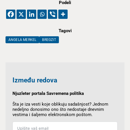
Podeli
Tagovi
ANGELA MERKEL
BREGZIT
Između redova
Njuzleter portala Savremena politika
Šta je iza vesti koje oblikuju sadašnjost? Jednom
nedeljno donosimo ono što nedostaje dnevnim
vestima i šaljemo elektronskom poštom.