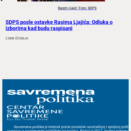
Rasim Ljajić; Foto: SDPS
SDPS posle ostavke Rasima Ljajića: Odluka o
izborima kad budu raspisani
2 MIN ČITANJA
Savremena politika
je internet portal posvećen unutrašnjoj i spoljnoj politic
raspravu o savremenim političkim izazovima. Portal je 2017. godine pokrenu