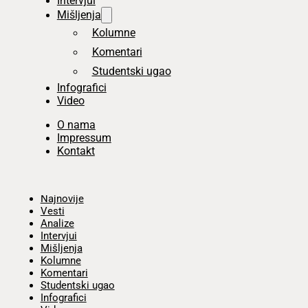
Intervjui
Mišljenja
Kolumne
Komentari
Studentski ugao
Infografici
Video
O nama
Impressum
Kontakt
Početna
Najnovije
Vesti
Analize
Intervjui
Mišljenja
Kolumne
Komentari
Studentski ugao
Infografici