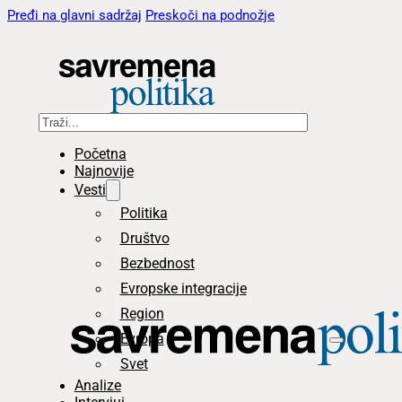
Pređi na glavni sadržaj
Preskoči na podnožje
Pretraga
Početna
Najnovije
Vesti
Politika
Društvo
Bezbednost
Evropske integracije
Region
Evropa
Svet
Analize